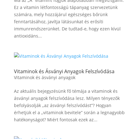
Ma az „A” vitamint fogjuk alaposabban megvizsgálni.
Ez a vitamin létfontosságú tápanyag szervezetünk
számára, mely hozzájárul egészséges bőrünk
fenntartásához, javítja látásunkat és erősíti
immunrendszerünket. De tudtad-e, hogy ezen kívül
antioxidáns...
Vitaminok és Ásványi Anyagok Felszívódása
Vitaminok és ásványi anyagok
Az aktuális bejegyzésünk fő témája a vitaminok és
ásványi anyagok felszívódása lesz. Milyen tényezők
befolyásolják „az ásványi felszívódást”? Hogyan
érhetjük el a „vitaminok bevitele” során a legnagyobb
hatékonyságot? Miért fontosak ezek az...