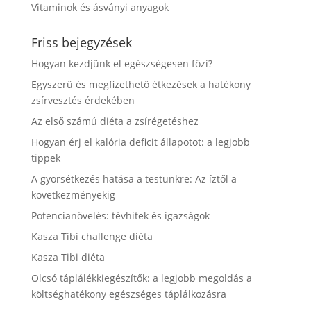
Vitaminok és ásványi anyagok
Friss bejegyzések
Hogyan kezdjünk el egészségesen főzi?
Egyszerű és megfizethető étkezések a hatékony
zsírvesztés érdekében
Az első számú diéta a zsírégetéshez
Hogyan érj el kalória deficit állapotot: a legjobb
tippek
A gyorsétkezés hatása a testünkre: Az íztől a
következményekig
Potencianövelés: tévhitek és igazságok
Kasza Tibi challenge diéta
Kasza Tibi diéta
Olcsó táplálékkiegészítők: a legjobb megoldás a
költséghatékony egészséges táplálkozásra