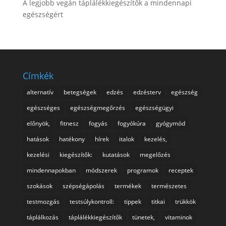
A legjobb vegán táplálékkiegészítők a mindennapi
egészségért
Címkék
alternatív
betegségek
edzés
edzésterv
egészség
egészséges
egészségmegőrzés
egészségügyi
előnyök,
fitnesz
fogyás
fogyókúra
gyógymód
hatások
hatékony
hírek
italok
kezelés,
kezelési
kiegészítők:
kutatások
megelőzés
mindennapokban
módszerek
programok
receptek
szokások
szépségápolás
termékek
természetes
testmozgás
testsúlykontroll:
tippek
titkai
trükkök
táplálkozás
táplálékkiegészítők
tünetek,
vitaminok