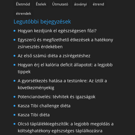
Életmód
Ételek
Útmutató
ásványi
étrend
étrendek
Legutóbbi bejegyzések
Hogyan kezdjünk el egészségesen főzi?
Egyszerű és megfizethető étkezések a hatékony
zsírvesztés érdekében
Az első számú diéta a zsírégetéshez
Hogyan érj el kalória deficit állapotot: a legjobb
tippek
A gyorsétkezés hatása a testünkre: Az íztől a
következményekig
Potencianövelés: tévhitek és igazságok
Kasza Tibi challenge diéta
Kasza Tibi diéta
Olcsó táplálékkiegészítők: a legjobb megoldás a
költséghatékony egészséges táplálkozásra