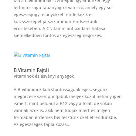
Ma a C vitaminnak szenteljük figyelmünket. Egy
létfontosságú tápanyagról van szó, amely egy sor
egészségügyi előnyökkel rendelkezik és
kulcsszerepet játszik immunrendszerünk
erősítésében. A C vitamin antioxidáns hatása
kiemelkedően fontos az egészségmegőrzés...
B Vitamin Fajtái
Vitaminok és ásványi anyagok
A B-vitaminok kulcsfontosságúak egészségünk
megőrzése szempontjából, melyek közül néhány igen
ismert, mint például a B12 vagy a folát, de sokan
vannak azok is, akik nem tudják miért és milyen
formában érdemes beillesztünk őket étrendünkbe.
Az egészséges táplálkozás...