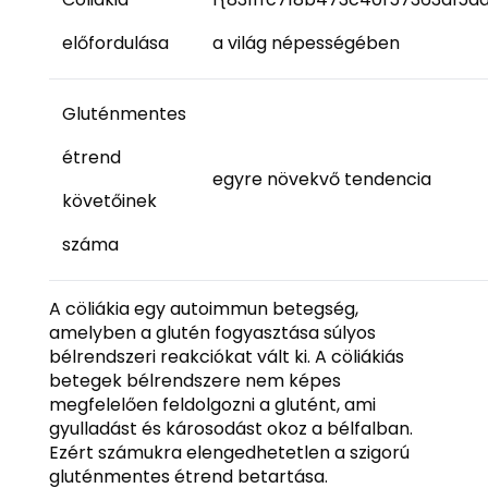
előfordulása
a világ népességében
Gluténmentes
étrend
egyre növekvő tendencia
követőinek
száma
A cöliákia egy autoimmun betegség,
amelyben a glutén fogyasztása súlyos
bélrendszeri reakciókat vált ki. A cöliákiás
betegek bélrendszere nem képes
megfelelően feldolgozni a glutént, ami
gyulladást és károsodást okoz a bélfalban.
Ezért számukra elengedhetetlen a szigorú
gluténmentes étrend betartása.