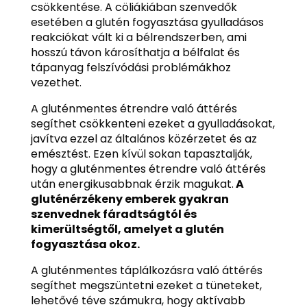
csökkentése. A cöliákiában szenvedők
esetében a glutén fogyasztása gyulladásos
reakciókat vált ki a bélrendszerben, ami
hosszú távon károsíthatja a bélfalat és
tápanyag felszívódási problémákhoz
vezethet.
A gluténmentes étrendre való áttérés
segíthet csökkenteni ezeket a gyulladásokat,
javítva ezzel az általános közérzetet és az
emésztést. Ezen kívül sokan tapasztalják,
hogy a gluténmentes étrendre való áttérés
után energikusabbnak érzik magukat.
A
gluténérzékeny emberek gyakran
szenvednek fáradtságtól és
kimerültségtől, amelyet a glutén
fogyasztása okoz.
A gluténmentes táplálkozásra való áttérés
segíthet megszüntetni ezeket a tüneteket,
lehetővé téve számukra, hogy aktívabb