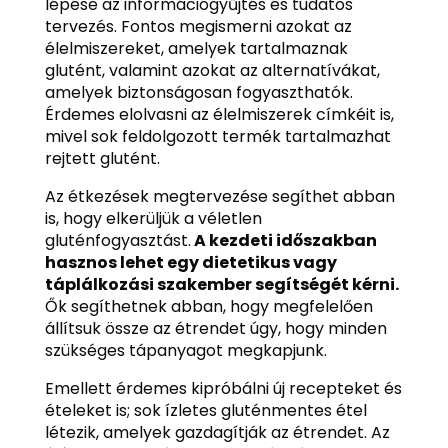
lépése az információgyűjtés és tudatos
tervezés. Fontos megismerni azokat az
élelmiszereket, amelyek tartalmaznak
glutént, valamint azokat az alternatívákat,
amelyek biztonságosan fogyaszthatók.
Érdemes elolvasni az élelmiszerek címkéit is,
mivel sok feldolgozott termék tartalmazhat
rejtett glutént.
Az étkezések megtervezése segíthet abban
is, hogy elkerüljük a véletlen
gluténfogyasztást.
A kezdeti időszakban
hasznos lehet egy dietetikus vagy
táplálkozási szakember segítségét kérni.
Ők segíthetnek abban, hogy megfelelően
állítsuk össze az étrendet úgy, hogy minden
szükséges tápanyagot megkapjunk.
Emellett érdemes kipróbálni új recepteket és
ételeket is; sok ízletes gluténmentes étel
létezik, amelyek gazdagítják az étrendet. Az