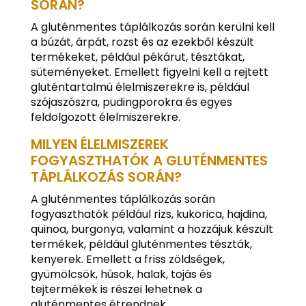
SORÁN?
A gluténmentes táplálkozás során kerülni kell
a búzát, árpát, rozst és az ezekből készült
termékeket, például pékárut, tésztákat,
süteményeket. Emellett figyelni kell a rejtett
gluténtartalmú élelmiszerekre is, például
szójaszószra, pudingporokra és egyes
feldolgozott élelmiszerekre.
MILYEN ÉLELMISZEREK
FOGYASZTHATÓK A GLUTÉNMENTES
TÁPLÁLKOZÁS SORÁN?
A gluténmentes táplálkozás során
fogyaszthatók például rizs, kukorica, hajdina,
quinoa, burgonya, valamint a hozzájuk készült
termékek, például gluténmentes tészták,
kenyerek. Emellett a friss zöldségek,
gyümölcsök, húsok, halak, tojás és
tejtermékek is részei lehetnek a
gluténmentes étrendnek.