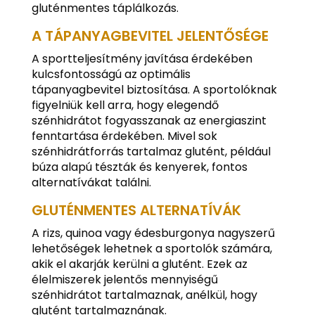
gluténmentes táplálkozás.
A TÁPANYAGBEVITEL JELENTŐSÉGE
A sportteljesítmény javítása érdekében
kulcsfontosságú az optimális
tápanyagbevitel biztosítása. A sportolóknak
figyelniük kell arra, hogy elegendő
szénhidrátot fogyasszanak az energiaszint
fenntartása érdekében. Mivel sok
szénhidrátforrás tartalmaz glutént, például
búza alapú tészták és kenyerek, fontos
alternatívákat találni.
GLUTÉNMENTES ALTERNATÍVÁK
A rizs, quinoa vagy édesburgonya nagyszerű
lehetőségek lehetnek a sportolók számára,
akik el akarják kerülni a glutént. Ezek az
élelmiszerek jelentős mennyiségű
szénhidrátot tartalmaznak, anélkül, hogy
glutént tartalmaznának.