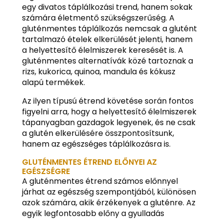
egy divatos táplálkozási trend, hanem sokak
számára életmentő szükségszerűség. A
gluténmentes táplálkozás nemcsak a glutént
tartalmazó ételek elkerülését jelenti, hanem
a helyettesítő élelmiszerek keresését is. A
gluténmentes alternatívák közé tartoznak a
rizs, kukorica, quinoa, mandula és kókusz
alapú termékek.
Az ilyen típusú étrend követése során fontos
figyelni arra, hogy a helyettesítő élelmiszerek
tápanyagban gazdagok legyenek, és ne csak
a glutén elkerülésére összpontosítsunk,
hanem az egészséges táplálkozásra is.
GLUTÉNMENTES ÉTREND ELŐNYEI AZ
EGÉSZSÉGRE
A gluténmentes étrend számos előnnyel
járhat az egészség szempontjából, különösen
azok számára, akik érzékenyek a gluténre. Az
egyik legfontosabb előny a gyulladás