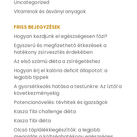
Uncategorized
Vitaminok és ásványi anyagok
FRISS BEJEGYZÉSEK
Hogyan kezdjünk el egészségesen főzi?
Egyszerű és megfizethető étkezések a
hatékony zsírvesztés érdekében
Az első számú diéta a zsírégetéshez
Hogyan érj el kalória deficit állapotot: a
legjobb tippek
A gyorsétkezés hatása a testünkre: Az íztől a
következményekig
Potencianövelés: tévhitek és igazságok
Kasza Tibi challenge diéta
Kasza Tibi diéta
Olcsó táplálékkiegészítők: a legjobb
megoldás a költséghatékony egészséges