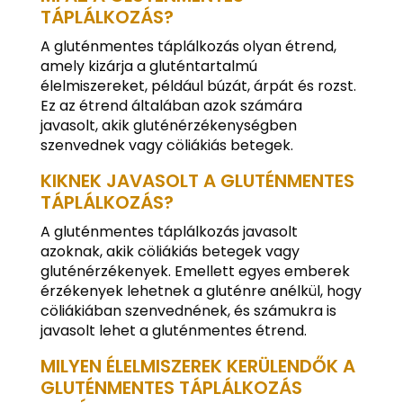
TÁPLÁLKOZÁS?
A gluténmentes táplálkozás olyan étrend,
amely kizárja a gluténtartalmú
élelmiszereket, például búzát, árpát és rozst.
Ez az étrend általában azok számára
javasolt, akik gluténérzékenységben
szenvednek vagy cöliákiás betegek.
KIKNEK JAVASOLT A GLUTÉNMENTES
TÁPLÁLKOZÁS?
A gluténmentes táplálkozás javasolt
azoknak, akik cöliákiás betegek vagy
gluténérzékenyek. Emellett egyes emberek
érzékenyek lehetnek a gluténre anélkül, hogy
cöliákiában szenvednének, és számukra is
javasolt lehet a gluténmentes étrend.
MILYEN ÉLELMISZEREK KERÜLENDŐK A
GLUTÉNMENTES TÁPLÁLKOZÁS