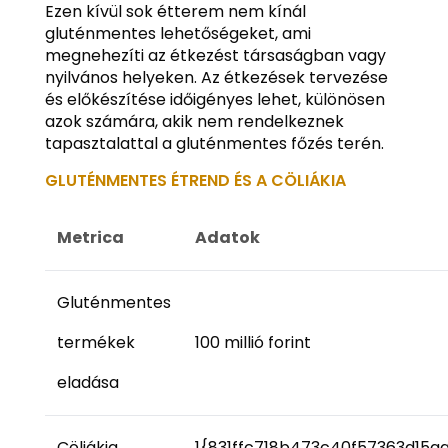
Ezen kívül sok étterem nem kínál
gluténmentes lehetőségeket, ami
megnehezíti az étkezést társaságban vagy
nyilvános helyeken. Az étkezések tervezése
és előkészítése időigényes lehet, különösen
azok számára, akik nem rendelkeznek
tapasztalattal a gluténmentes főzés terén.
GLUTÉNMENTES ÉTREND ÉS A CÖLIÁKIA
Metrica
Adatok
Gluténmentes
termékek
100 millió forint
eladása
Cöliákia
1{831ffc718b473c40f57363d15