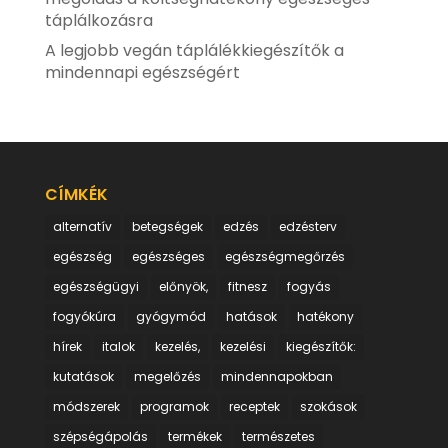
táplálkozásra
A legjobb vegán táplálékkiegészítők a
mindennapi egészségért
CÍMKÉK
alternatív
betegségek
edzés
edzésterv
egészség
egészséges
egészségmegőrzés
egészségügyi
előnyök,
fitnesz
fogyás
fogyókúra
gyógymód
hatások
hatékony
hírek
italok
kezelés,
kezelési
kiegészítők:
kutatások
megelőzés
mindennapokban
módszerek
programok
receptek
szokások
szépségápolás
termékek
természetes