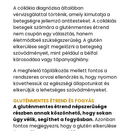
A cöliákia diagnózisa általában
vérvizsgálattal történik, amely kimutatja a
betegségre jellemző antitesteket. A cöliákiás
betegek számára a gluténmentes étrend
nem csupán egy választás, hanem
életmódbeli szükségszerűség. A glutén
elkerülése segít megelőzni a betegség
szövődményeit, mint például a bélfal
károsodása vagy tápanyaghiány.
A megfelelő táplálkozás mellett fontos a
rendszeres orvosi ellenőrzés is, hogy nyomon
követhessük az egészségi állapotunkat és
elkerüljük a lehetséges szövődményeket.
GLUTÉNMENTES ÉTREND ÉS FOGYÁS
A gluténmentes étrend népszerűsége
részben annak köszönhető, hogy sokan
úgy vélik, segíthet a fogyásban.
Azonban
fontos megjegyezni, hogy a glutén elkerülése