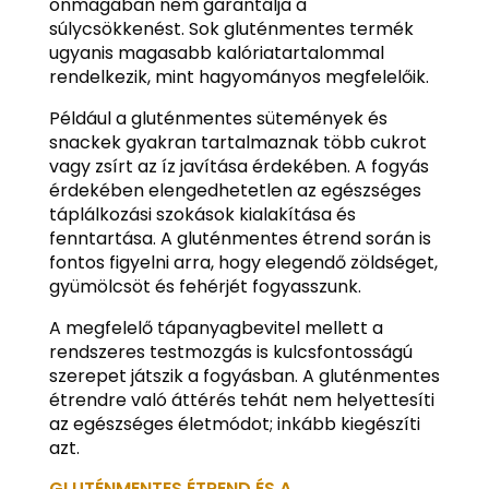
önmagában nem garantálja a
súlycsökkenést. Sok gluténmentes termék
ugyanis magasabb kalóriatartalommal
rendelkezik, mint hagyományos megfelelőik.
Például a gluténmentes sütemények és
snackek gyakran tartalmaznak több cukrot
vagy zsírt az íz javítása érdekében. A fogyás
érdekében elengedhetetlen az egészséges
táplálkozási szokások kialakítása és
fenntartása. A gluténmentes étrend során is
fontos figyelni arra, hogy elegendő zöldséget,
gyümölcsöt és fehérjét fogyasszunk.
A megfelelő tápanyagbevitel mellett a
rendszeres testmozgás is kulcsfontosságú
szerepet játszik a fogyásban. A gluténmentes
étrendre való áttérés tehát nem helyettesíti
az egészséges életmódot; inkább kiegészíti
azt.
GLUTÉNMENTES ÉTREND ÉS A