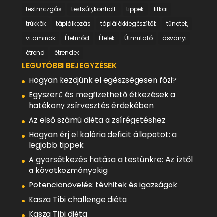
testmozgás
testsúlykontroll:
tippek
titkai
trükkök
táplálkozás
táplálékkiegészítők
tünetek,
vitaminok
Életmód
Ételek
Útmutató
ásványi
étrend
étrendek
LEGUTÓBBI BEJEGYZÉSEK
Hogyan kezdjünk el egészségesen főzi?
Egyszerű és megfizethető étkezések a
hatékony zsírvesztés érdekében
Az első számú diéta a zsírégetéshez
Hogyan érj el kalória deficit állapotot: a
legjobb tippek
A gyorsétkezés hatása a testünkre: Az íztől
a következményekig
Potencianövelés: tévhitek és igazságok
Kasza Tibi challenge diéta
Kasza Tibi diéta