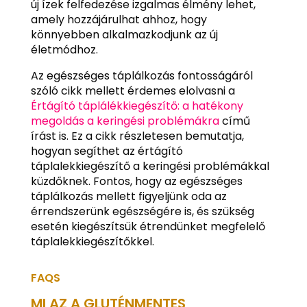
új ízek felfedezése izgalmas élmény lehet,
amely hozzájárulhat ahhoz, hogy
könnyebben alkalmazkodjunk az új
életmódhoz.
Az egészséges táplálkozás fontosságáról
szóló cikk mellett érdemes elolvasni a
Értágító táplálékkiegészítő: a hatékony
megoldás a keringési problémákra
című
írást is. Ez a cikk részletesen bemutatja,
hogyan segíthet az értágító
táplalekkiegészítő a keringési problémákkal
küzdőknek. Fontos, hogy az egészséges
táplálkozás mellett figyeljünk oda az
érrendszerünk egészségére is, és szükség
esetén kiegészítsük étrendünket megfelelő
táplalekkiegészítőkkel.
FAQS
MI AZ A GLUTÉNMENTES