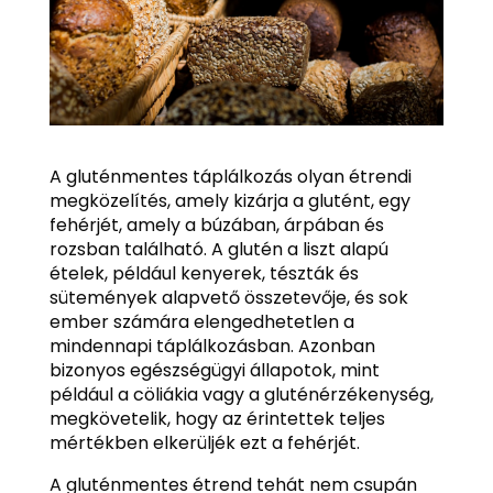
A gluténmentes táplálkozás olyan étrendi
megközelítés, amely kizárja a glutént, egy
fehérjét, amely a búzában, árpában és
rozsban található. A glutén a liszt alapú
ételek, például kenyerek, tészták és
sütemények alapvető összetevője, és sok
ember számára elengedhetetlen a
mindennapi táplálkozásban. Azonban
bizonyos egészségügyi állapotok, mint
például a cöliákia vagy a gluténérzékenység,
megkövetelik, hogy az érintettek teljes
mértékben elkerüljék ezt a fehérjét.
A gluténmentes étrend tehát nem csupán