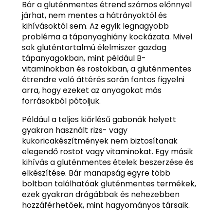
Bár a gluténmentes étrend számos előnnyel
járhat, nem mentes a hátrányoktól és
kihívásoktól sem. Az egyik legnagyobb
probléma a tápanyaghiány kockázata. Mivel
sok gluténtartalmú élelmiszer gazdag
tápanyagokban, mint például B-
vitaminokban és rostokban, a gluténmentes
étrendre való áttérés során fontos figyelni
arra, hogy ezeket az anyagokat más
forrásokból pótoljuk.
Például a teljes kiőrlésű gabonák helyett
gyakran használt rizs- vagy
kukoricakészítmények nem biztosítanak
elegendő rostot vagy vitaminokat. Egy másik
kihívás a gluténmentes ételek beszerzése és
elkészítése. Bár manapság egyre több
boltban találhatóak gluténmentes termékek,
ezek gyakran drágábbak és nehezebben
hozzáférhetőek, mint hagyományos társaik.