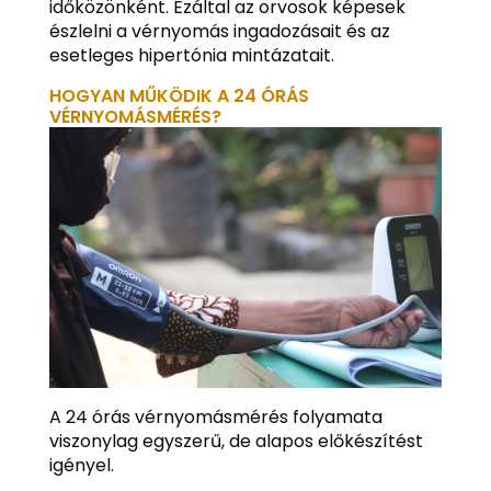
időközönként. Ezáltal az orvosok képesek
észlelni a vérnyomás ingadozásait és az
esetleges hipertónia mintázatait.
HOGYAN MŰKÖDIK A 24 ÓRÁS
VÉRNYOMÁSMÉRÉS?
A 24 órás vérnyomásmérés folyamata
viszonylag egyszerű, de alapos előkészítést
igényel.