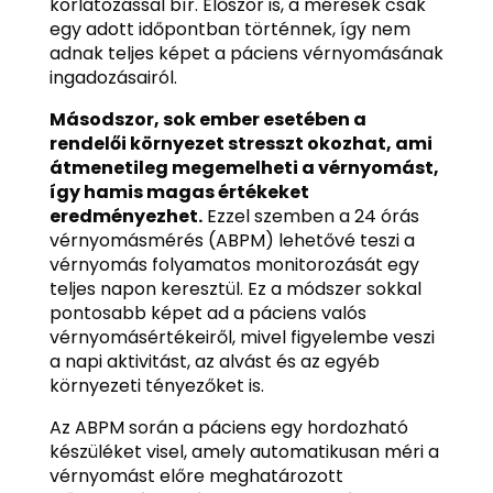
korlátozással bír. Először is, a mérések csak
egy adott időpontban történnek, így nem
adnak teljes képet a páciens vérnyomásának
ingadozásairól.
Másodszor, sok ember esetében a
rendelői környezet stresszt okozhat, ami
átmenetileg megemelheti a vérnyomást,
így hamis magas értékeket
eredményezhet.
Ezzel szemben a 24 órás
vérnyomásmérés (ABPM) lehetővé teszi a
vérnyomás folyamatos monitorozását egy
teljes napon keresztül. Ez a módszer sokkal
pontosabb képet ad a páciens valós
vérnyomásértékeiről, mivel figyelembe veszi
a napi aktivitást, az alvást és az egyéb
környezeti tényezőket is.
Az ABPM során a páciens egy hordozható
készüléket visel, amely automatikusan méri a
vérnyomást előre meghatározott