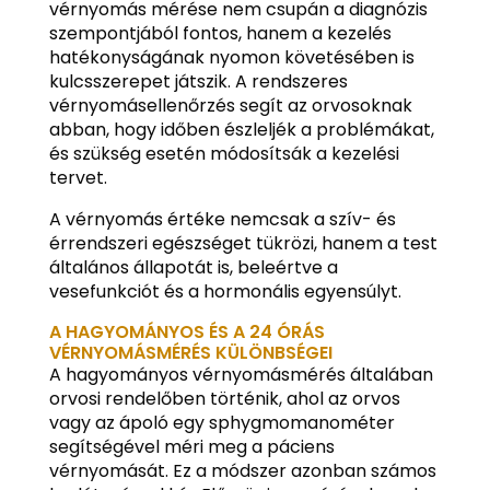
vérnyomás mérése nem csupán a diagnózis
szempontjából fontos, hanem a kezelés
hatékonyságának nyomon követésében is
kulcsszerepet játszik. A rendszeres
vérnyomásellenőrzés segít az orvosoknak
abban, hogy időben észleljék a problémákat,
és szükség esetén módosítsák a kezelési
tervet.
A vérnyomás értéke nemcsak a szív- és
érrendszeri egészséget tükrözi, hanem a test
általános állapotát is, beleértve a
vesefunkciót és a hormonális egyensúlyt.
A HAGYOMÁNYOS ÉS A 24 ÓRÁS
VÉRNYOMÁSMÉRÉS KÜLÖNBSÉGEI
A hagyományos vérnyomásmérés általában
orvosi rendelőben történik, ahol az orvos
vagy az ápoló egy sphygmomanométer
segítségével méri meg a páciens
vérnyomását. Ez a módszer azonban számos