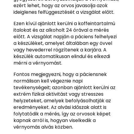
ezért lehet, hogy az orvos javasolja azok
ideiglenes felfüggesztését a vizsgálat előtt.
Ezen kívül ajánlott kerülni a koffeintartalmú
italokat és az alkoholt 24 órával a mérés
előtt. A vizsgálat napján a páciens felhelyezi
a készüléket, amelyet általában egy övvel
vagy hevederrel rögzítenek a karjára. A
készülék automatikusan elindul és elkezdi
mérni a vérnyomást.
Fontos megjegyezni, hogy a páciensnek
normálisan kell végeznie napi
tevékenységeit; azonban ajánlott kerülni az
extrém fizikai aktivitást vagy stresszes
helyzeteket, amelyek befolyásolhatják az
eredményeket. Az alvási időszak alatt is
folytatódik a mérés, így az orvosok képet
kapnak arról is, hogyan viselkedik a
vérnyomás alvás közben.