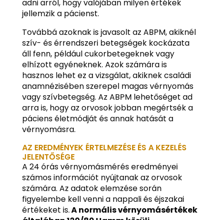
adni arról, hogy valójában milyen értékek
jellemzik a pácienst.
Továbbá azoknak is javasolt az ABPM, akiknél
szív- és érrendszeri betegségek kockázata
áll fenn, például cukorbetegeknek vagy
elhízott egyéneknek. Azok számára is
hasznos lehet ez a vizsgálat, akiknek családi
anamnézisében szerepel magas vérnyomás
vagy szívbetegség. Az ABPM lehetőséget ad
arra is, hogy az orvosok jobban megértsék a
páciens életmódját és annak hatását a
vérnyomásra.
AZ EREDMÉNYEK ÉRTELMEZÉSE ÉS A KEZELÉS
JELENTŐSÉGE
A 24 órás vérnyomásmérés eredményei
számos információt nyújtanak az orvosok
számára. Az adatok elemzése során
figyelembe kell venni a nappali és éjszakai
értékeket is.
A normális vérnyomásértékek