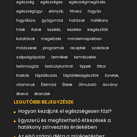
egészség
egészséges
egészségmegőrzés
egészségügyi
előnyök,
fitnesz
fogyás
fogyókúra
gyógymód
hatások
hatékony
hírek
italok
kezelés,
kezelési
kiegészítők:
kutatások
megelőzés
mindennapokban
módszerek
programok
receptek
szokások
szépségápolás
termékek
természetes
testmozgás
testsúlykontroll:
tippek
titkai
trükkök
táplálkozás
táplálékkiegészítők
tünetek,
vitaminok
Életmód
Ételek
Útmutató
ásványi
étrend
étrendek
LEGUTÓBBI BEJEGYZÉSEK
Hogyan kezdjünk el egészségesen főzi?
Egyszerű és megfizethető étkezések a
hatékony zsírvesztés érdekében
Az első számú diéta a zsírégetéshez