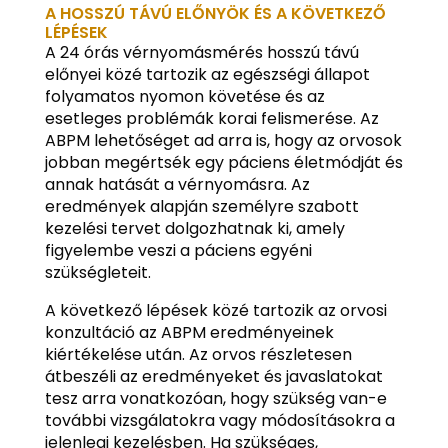
A HOSSZÚ TÁVÚ ELŐNYÖK ÉS A KÖVETKEZŐ
LÉPÉSEK
A 24 órás vérnyomásmérés hosszú távú
előnyei közé tartozik az egészségi állapot
folyamatos nyomon követése és az
esetleges problémák korai felismerése. Az
ABPM lehetőséget ad arra is, hogy az orvosok
jobban megértsék egy páciens életmódját és
annak hatását a vérnyomásra. Az
eredmények alapján személyre szabott
kezelési tervet dolgozhatnak ki, amely
figyelembe veszi a páciens egyéni
szükségleteit.
A következő lépések közé tartozik az orvosi
konzultáció az ABPM eredményeinek
kiértékelése után. Az orvos részletesen
átbeszéli az eredményeket és javaslatokat
tesz arra vonatkozóan, hogy szükség van-e
további vizsgálatokra vagy módosításokra a
jelenlegi kezelésben. Ha szükséges,