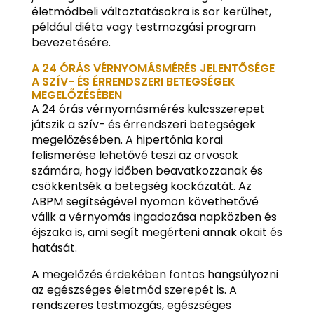
életmódbeli változtatásokra is sor kerülhet,
például diéta vagy testmozgási program
bevezetésére.
A 24 ÓRÁS VÉRNYOMÁSMÉRÉS JELENTŐSÉGE
A SZÍV- ÉS ÉRRENDSZERI BETEGSÉGEK
MEGELŐZÉSÉBEN
A 24 órás vérnyomásmérés kulcsszerepet
játszik a szív- és érrendszeri betegségek
megelőzésében. A hipertónia korai
felismerése lehetővé teszi az orvosok
számára, hogy időben beavatkozzanak és
csökkentsék a betegség kockázatát. Az
ABPM segítségével nyomon követhetővé
válik a vérnyomás ingadozása napközben és
éjszaka is, ami segít megérteni annak okait és
hatását.
A megelőzés érdekében fontos hangsúlyozni
az egészséges életmód szerepét is. A
rendszeres testmozgás, egészséges