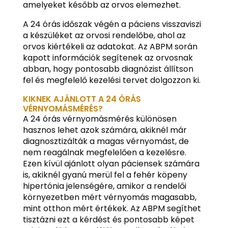
amelyeket később az orvos elemezhet.
A 24 órás időszak végén a páciens visszaviszi
a készüléket az orvosi rendelőbe, ahol az
orvos kiértékeli az adatokat. Az ABPM során
kapott információk segítenek az orvosnak
abban, hogy pontosabb diagnózist állítson
fel és megfelelő kezelési tervet dolgozzon ki.
KIKNEK AJÁNLOTT A 24 ÓRÁS
VÉRNYOMÁSMÉRÉS?
A 24 órás vérnyomásmérés különösen
hasznos lehet azok számára, akiknél már
diagnosztizálták a magas vérnyomást, de
nem reagálnak megfelelően a kezelésre.
Ezen kívül ajánlott olyan páciensek számára
is, akiknél gyanú merül fel a fehér köpeny
hipertónia jelenségére, amikor a rendelői
környezetben mért vérnyomás magasabb,
mint otthon mért értékek. Az ABPM segíthet
tisztázni ezt a kérdést és pontosabb képet