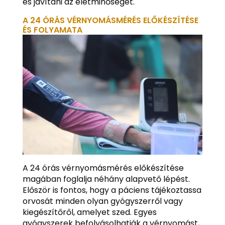
és javítani az életminőséget.
A 24 ÓRÁS VÉRNYOMÁSMÉRÉS ELŐKÉSZÍTÉSE
ÉS FOLYAMATA
A 24 órás vérnyomásmérés előkészítése
magában foglalja néhány alapvető lépést.
Először is fontos, hogy a páciens tájékoztassa
orvosát minden olyan gyógyszerről vagy
kiegészítőről, amelyet szed. Egyes
gyógyszerek befolyásolhatják a vérnyomást,