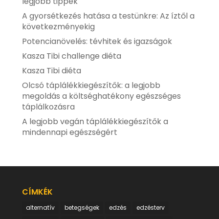
legjobb tippek
A gyorsétkezés hatása a testünkre: Az íztől a
következményekig
Potencianövelés: tévhitek és igazságok
Kasza Tibi challenge diéta
Kasza Tibi diéta
Olcsó táplálékkiegészítők: a legjobb
megoldás a költséghatékony egészséges
táplálkozásra
A legjobb vegán táplálékkiegészítők a
mindennapi egészségért
CÍMKÉK
alternatív
betegségek
edzés
edzésterv