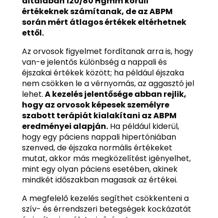
általában 120/80 Hgmm körüli
értékeknek számítanak, de az ABPM
során mért átlagos értékek eltérhetnek
ettől.
Az orvosok figyelmet fordítanak arra is, hogy
van-e jelentős különbség a nappali és
éjszakai értékek között; ha például éjszaka
nem csökken le a vérnyomás, az aggasztó jel
lehet.
A kezelés jelentősége abban rejlik,
hogy az orvosok képesek személyre
szabott terápiát kialakítani az ABPM
eredményei alapján.
Ha például kiderül,
hogy egy páciens nappali hipertóniában
szenved, de éjszaka normális értékeket
mutat, akkor más megközelítést igényelhet,
mint egy olyan páciens esetében, akinek
mindkét időszakban magasak az értékei.
A megfelelő kezelés segíthet csökkenteni a
szív- és érrendszeri betegségek kockázatát