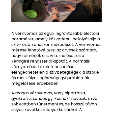
A vérnyomás az egyik legfontosabb élettani
paraméter, amely közvetlenül befolyásolja a
szív- és érrendszer működését. A vérnyomás
mérése lehetővé teszi az orvosok számára,
hogy felmérjék a szív terhelését és a
keringési rendszer állapotát. A normális
vérnyomásértékek fenntartása
elengedhetetlen a szívbetegségek, a stroke
és más súlyos egészségügyi problémák
megelőzése érdekében.
A magas vérnyomás, vagy hipertónia,
gyakran „csendes gyilkosnak” nevezik, mivel
sok esetben tünetmentes, de hosszú távon
súlyos következményekkel járhat. A