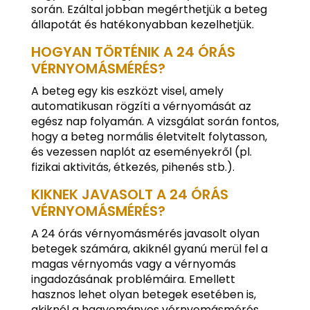
során. Ezáltal jobban megérthetjük a beteg
állapotát és hatékonyabban kezelhetjük.
HOGYAN TÖRTÉNIK A 24 ÓRÁS
VÉRNYOMÁSMÉRÉS?
A beteg egy kis eszközt visel, amely
automatikusan rögzíti a vérnyomását az
egész nap folyamán. A vizsgálat során fontos,
hogy a beteg normális életvitelt folytasson,
és vezessen naplót az eseményekről (pl.
fizikai aktivitás, étkezés, pihenés stb.).
KIKNEK JAVASOLT A 24 ÓRÁS
VÉRNYOMÁSMÉRÉS?
A 24 órás vérnyomásmérés javasolt olyan
betegek számára, akiknél gyanú merül fel a
magas vérnyomás vagy a vérnyomás
ingadozásának problémáira. Emellett
hasznos lehet olyan betegek esetében is,
akiknél a hagyományos vérnyomásmérés