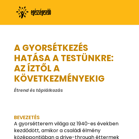
A GYORSÉTKEZÉS
HATÁSA A TESTÜNKRE:
AZ ÍZTŐL A
KÖVETKEZMÉNYEKIG
Étrend és táplálkozás
BEVEZETÉS
A gyorsétterem világa az 1940-es években
kezdődött, amikor a családi élmény
középpontjában a drive-through éttermek