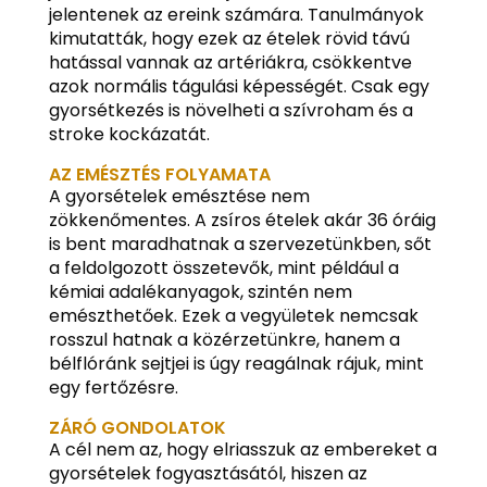
jelentenek az ereink számára. Tanulmányok
kimutatták, hogy ezek az ételek rövid távú
hatással vannak az artériákra, csökkentve
azok normális tágulási képességét. Csak egy
gyorsétkezés is növelheti a szívroham és a
stroke kockázatát.
AZ EMÉSZTÉS FOLYAMATA
A gyorsételek emésztése nem
zökkenőmentes. A zsíros ételek akár 36 óráig
is bent maradhatnak a szervezetünkben, sőt
a feldolgozott összetevők, mint például a
kémiai adalékanyagok, szintén nem
emészthetőek. Ezek a vegyületek nemcsak
rosszul hatnak a közérzetünkre, hanem a
bélflóránk sejtjei is úgy reagálnak rájuk, mint
egy fertőzésre.
ZÁRÓ GONDOLATOK
A cél nem az, hogy elriasszuk az embereket a
gyorsételek fogyasztásától, hiszen az