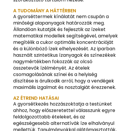
A TUDOMÁNY A HÁTTÉRBEN
A gyorséttermek kínálatát nem csupán a
minőségi alapanyagok határozzák meg.
Állandóan kutatják és fejlesztik az ízeket
matematikai modellek segítségével, amelyek
megítélik a cukor optimális koncentrációját
és a különböző ízek elhelyezését. Az iparban
használt szintetikus ízanyagok és színezékek
nagymértékben fokozzák az olcsó
összetevők ízélményét. Az ételek
csomagolásának színei és a helyiség
díszítése is árulkodik arról, hogy a vendégek
maximális izgalmat és nosztalgiát érezzenek.
AZ ÉTREND HATÁSAI
A gyorsétkezés hozzászoktatja a testünket
ahhoz, hogy előszeretettel válasszunk egyre
feldolgozottabb ételeket, és az
egészségesebb alternatívák íze elhalványul
mellettük. Tanulmányokkal alátámasztották,