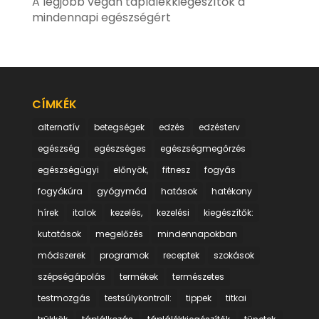
A legjobb vegán táplálékkiegészítők a
mindennapi egészségért
CÍMKÉK
alternatív
betegségek
edzés
edzésterv
egészség
egészséges
egészségmegőrzés
egészségügyi
előnyök,
fitnesz
fogyás
fogyókúra
gyógymód
hatások
hatékony
hírek
italok
kezelés,
kezelési
kiegészítők:
kutatások
megelőzés
mindennapokban
módszerek
programok
receptek
szokások
szépségápolás
termékek
természetes
testmozgás
testsúlykontroll:
tippek
titkai