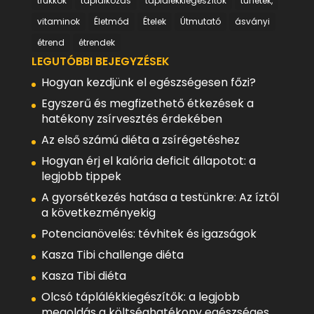
trükkök
táplálkozás
táplálékkiegészítők
tünetek,
vitaminok
Életmód
Ételek
Útmutató
ásványi
étrend
étrendek
LEGUTÓBBI BEJEGYZÉSEK
Hogyan kezdjünk el egészségesen főzi?
Egyszerű és megfizethető étkezések a
hatékony zsírvesztés érdekében
Az első számú diéta a zsírégetéshez
Hogyan érj el kalória deficit állapotot: a
legjobb tippek
A gyorsétkezés hatása a testünkre: Az íztől
a következményekig
Potencianövelés: tévhitek és igazságok
Kasza Tibi challenge diéta
Kasza Tibi diéta
Olcsó táplálékkiegészítők: a legjobb
megoldás a költséghatékony egészséges