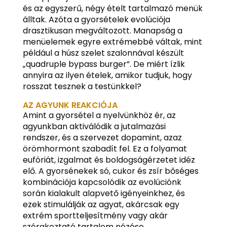
és az egyszerű, négy ételt tartalmazó menük
álltak. Azóta a gyorsételek evolúciója
drasztikusan megváltozott. Manapság a
menüelemek egyre extrémebbé váltak, mint
például a húsz szelet szalonnával készült
„quadruple bypass burger”. De miért ízlik
annyira az ilyen ételek, amikor tudjuk, hogy
rosszat tesznek a testünkkel?
AZ AGYUNK REAKCIÓJA
Amint a gyorsétel a nyelvünkhöz ér, az
agyunkban aktiválódik a jutalmazási
rendszer, és a szervezet dopamint, azaz
örömhormont szabadít fel. Ez a folyamat
eufóriát, izgalmat és boldogságérzetet idéz
elő. A gyorsénekek só, cukor és zsír bőséges
kombinációja kapcsolódik az evolúciónk
során kialakult alapvető igényeinkhez, és
ezek stimulálják az agyat, akárcsak egy
extrém sportteljesítmény vagy akár
szórakoztató tartalom nézése.