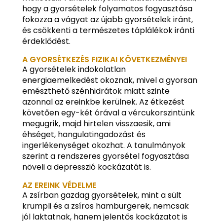
hogy a gyorsételek folyamatos fogyasztása
fokozza a vágyat az újabb gyorsételek iránt,
és csökkenti a természetes táplálékok iránti
érdeklődést.
A GYORSÉTKEZÉS FIZIKAI KÖVETKEZMÉNYEI
A gyorsételek indokolatlan
energiaemelkedést okoznak, mivel a gyorsan
emészthető szénhidrátok miatt szinte
azonnal az ereinkbe kerülnek. Az étkezést
követően egy-két órával a vércukorszintünk
megugrik, majd hirtelen visszaesik, ami
éhséget, hangulatingadozást és
ingerlékenységet okozhat. A tanulmányok
szerint a rendszeres gyorsétel fogyasztása
növeli a depresszió kockázatát is.
AZ EREINK VÉDELME
A zsírban gazdag gyorsételek, mint a sült
krumpli és a zsíros hamburgerek, nemcsak
jól laktatnak, hanem jelentős kockázatot is