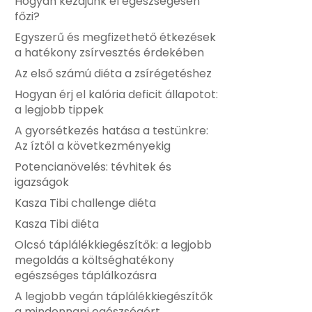
Hogyan kezdjünk el egészségesen
főzi?
Egyszerű és megfizethető étkezések
a hatékony zsírvesztés érdekében
Az első számú diéta a zsírégetéshez
Hogyan érj el kalória deficit állapotot:
a legjobb tippek
A gyorsétkezés hatása a testünkre:
Az íztől a következményekig
Potencianövelés: tévhitek és
igazságok
Kasza Tibi challenge diéta
Kasza Tibi diéta
Olcsó táplálékkiegészítők: a legjobb
megoldás a költséghatékony
egészséges táplálkozásra
A legjobb vegán táplálékkiegészítők
a mindennapi egészségért