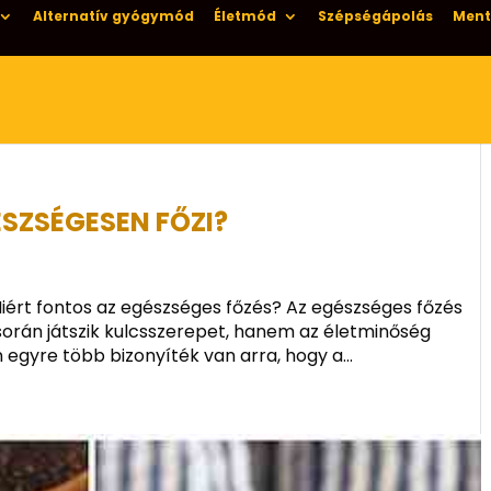
Alternatív gyógymód
Életmód
Szépségápolás
Ment
SZSÉGESEN FŐZI?
iért fontos az egészséges főzés? Az egészséges főzés
orán játszik kulcsszerepet, hanem az életminőség
n egyre több bizonyíték van arra, hogy a...