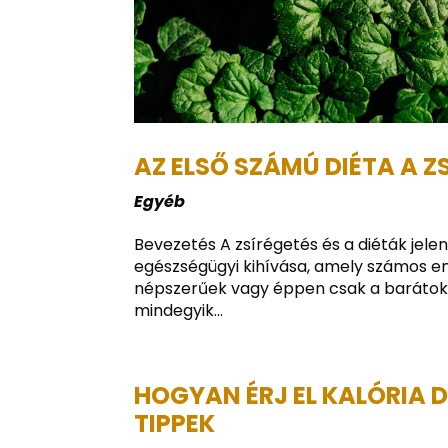
AZ ELSŐ SZÁMÚ DIÉTA A Z
Egyéb
Bevezetés A zsírégetés és a diéták jel
egészségügyi kihívása, amely számos em
népszerűek vagy éppen csak a barátok 
mindegyik...
HOGYAN ÉRJ EL KALÓRIA D
TIPPEK