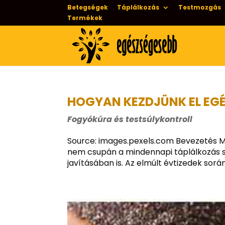
Betegségek
Táplálkozás
Testmozgás
Termékek
HOGYAN KEZDJÜNK EL EGÉ
Fogyókúra és testsúlykontroll
Source: images.pexels.com Bevezetés M
nem csupán a mindennapi táplálkozás s
javításában is. Az elmúlt évtizedek sorá