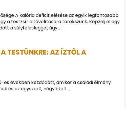
ntősége A kalória deficit elérése az egyik legfontosabb
y a testzsír eltávolítására törekszünk. Képzelj el egy
ött a súlyfelesleggel, úgy...
A TESTÜNKRE: AZ ÍZTŐL A
0-es években kezdődött, amikor a családi élmény
k és az egyszerű, négy ételt...