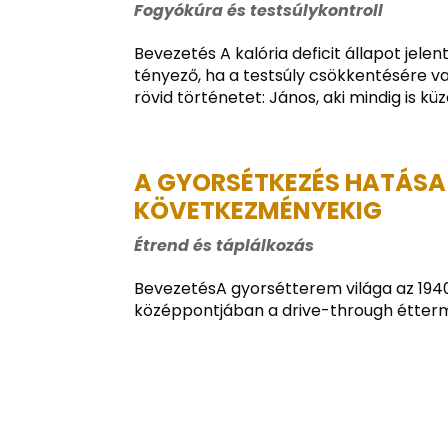
Fogyókúra és testsúlykontroll
Bevezetés A kalória deficit állapot jele
tényező, ha a testsúly csökkentésére vag
rövid történetet: János, aki mindig is küzd
A GYORSÉTKEZÉS HATÁSA 
KÖVETKEZMÉNYEKIG
Étrend és táplálkozás
BevezetésA gyorsétterem világa az 194
középpontjában a drive-through étterme