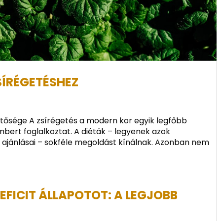
SÍRÉGETÉSHEZ
entősége A zsírégetés a modern kor egyik legfőbb
bert foglalkoztat. A diéták – legyenek azok
ajánlásai – sokféle megoldást kínálnak. Azonban nem
EFICIT ÁLLAPOTOT: A LEGJOBB