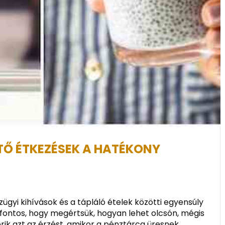
TŐ ÉTKEZÉSEK A HATÉKONY
ügyi kihívások és a tápláló ételek közötti egyensúly
fontos, hogy megértsük, hogyan lehet olcsón, mégis
ik azt az érzést, amikor a pénztárca üresnek...