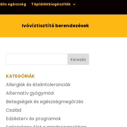
ális egészség
Táplálékkiegészítők
Ivóvíztisztító berendezések
KATEGÓRIÁK
Allergiák és ételintoleranciák
Alternatív gyógymód
Betegségek és egészségmegőrzés
Család
Edzésterv és programok