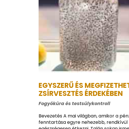
EGYSZERŰ ÉS MEGFIZETHE
ZSÍRVESZTÉS ÉRDEKÉBEN
Fogyókúra és testsúlykontroll
Bevezetés A mai világban, amikor a pénz
fenntartása egyre nehezebb, rendkívül 
egészségesen étkezni. Talán sokan ismer