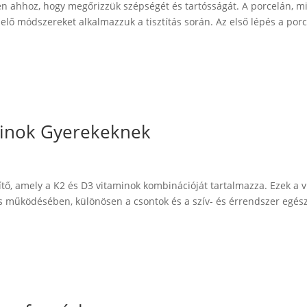
en ahhoz, hogy megőrizzük szépségét és tartósságát. A porcelán, m
lelő módszereket alkalmazzuk a tisztítás során. Az első lépés a por
minok Gyerekeknek
ítő, amely a K2 és D3 vitaminok kombinációját tartalmazza. Ezek a 
es működésében, különösen a csontok és a szív- és érrendszer egés