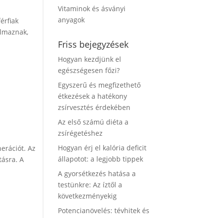
Vitaminok és ásványi
anyagok
érfiak
almaznak,
Friss bejegyzések
Hogyan kezdjünk el
egészségesen főzi?
Egyszerű és megfizethető
étkezések a hatékony
zsírvesztés érdekében
Az első számú diéta a
zsírégetéshez
Hogyan érj el kalória deficit
erációt. Az
állapotot: a legjobb tippek
tásra. A
A gyorsétkezés hatása a
testünkre: Az íztől a
következményekig
Potencianövelés: tévhitek és