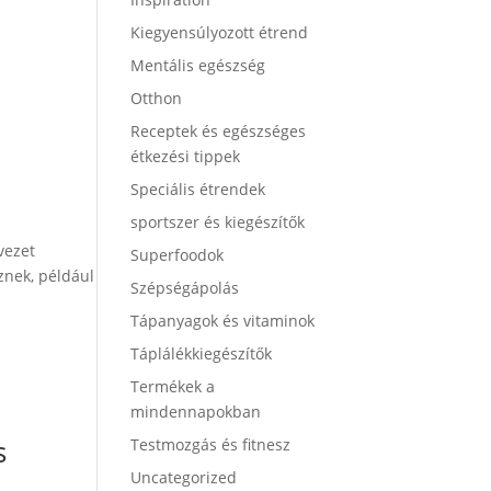
Kiegyensúlyozott étrend
Mentális egészség
Otthon
Receptek és egészséges
étkezési tippek
Speciális étrendek
sportszer és kiegészítők
vezet
Superfoodok
znek, például
Szépségápolás
Tápanyagok és vitaminok
Táplálékkiegészítők
Termékek a
mindennapokban
s
Testmozgás és fitnesz
Uncategorized