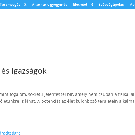
Testmozgás
Alternatív gyógymód
Életmód
Szépségápolás
Men
 és igazságok
mint fogalom, sokrétű jelentéssel bír, amely nem csupán a fizikai á
ólétünkre is kihat. A potenciát az élet különböző területein alkalm