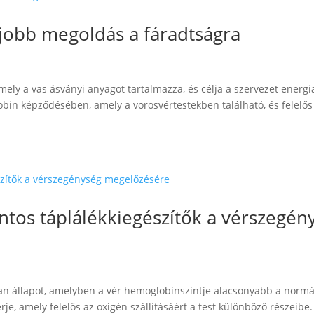
egjobb megoldás a fáradtságra
amely a vas ásványi anyagot tartalmazza, és célja a szervezet energi
obin képződésében, amely a vörösvértestekben található, és felelős
ontos táplálékkiegészítők a vérszegén
an állapot, amelyben a vér hemoglobinszintje alacsonyabb a normál
e, amely felelős az oxigén szállításáért a test különböző részeibe.