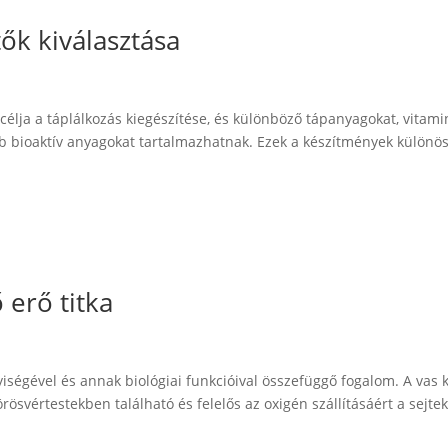
ők kiválasztása
célja a táplálkozás kiegészítése, és különböző tápanyagokat, vitami
b bioaktív anyagokat tartalmazhatnak. Ezek a készítmények különö
 erő titka
iségével és annak biológiai funkcióival összefüggő fogalom. A vas 
ösvértestekben található és felelős az oxigén szállításáért a sejte