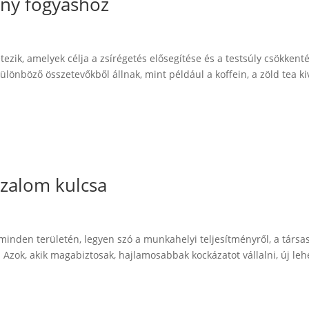
ony fogyáshoz
ezik, amelyek célja a zsírégetés elősegítése és a testsúly csökkenté
ülönböző összetevőkből állnak, mint például a koffein, a zöld tea ki
zalom kulcsa
 minden területén, legyen szó a munkahelyi teljesítményről, a társa
 Azok, akik magabiztosak, hajlamosabbak kockázatot vállalni, új le