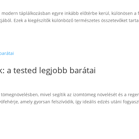
a modern táplálkozásban egyre inkább előtérbe kerül, különösen a f
jából. Ezek a kiegészítők különböző természetes összetevőket tart
: a tested legjobb barátai
a tömegnövelésben, mivel segítik az izomtömeg növelését és a regen
ófehérje, amely gyorsan felszívódik, így ideális edzés utáni fogyasz