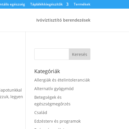
tális egészség
Táplálékkiegészítők
Termékek
Ivóvíztisztító berendezések
Kategóriák
Allergiák és ételintoleranciák
Alternatív gyógymód
llapotunkkal
azzuk, legyen
Betegségek és
egészségmegőrzés
Család
Edzésterv és programok