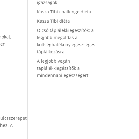
igazságok
Kasza Tibi challenge diéta
Kasza Tibi diéta
Olcsó táplálékkiegészítők: a
nokat,
legjobb megoldás a
sen
költséghatékony egészséges
táplálkozásra
A legjobb vegán
táplálékkiegészítők a
mindennapi egészségért
kulcsszerepet
khez. A