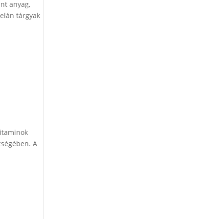
int anyag,
celán tárgyak
vitaminok
zségében. A