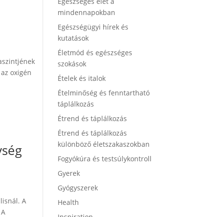
Egészséges élet a
mindennapokban
Egészségügyi hírek és
kutatások
Életmód és egészséges
aszintjének
szokások
 az oxigén
Ételek és italok
Ételminőség és fenntartható
táplálkozás
Étrend és táplálkozás
Étrend és táplálkozás
különböző életszakaszokban
ység
Fogyókúra és testsúlykontroll
Gyerek
Gyógyszerek
isnál. A
Health
 A
Inspiration