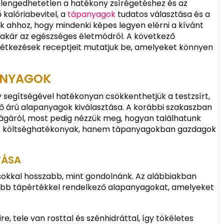
elengedhetetlen a hatékony zsírégetéshez és az
kalóriabevitel, a
tápanyagok
tudatos választása és a
k ahhoz, hogy mindenki képes legyen elérni a kívánt
l, akár az egészséges életmódról. A következő
 étkezések receptjeit mutatjuk be, amelyeket könnyen
ANYAGOK
 segítségével hatékonyan csökkenthetjük a testzsírt,
ő árú alapanyagok kiválasztása. A korábbi szakaszban
ságáról, most pedig nézzük meg, hogyan találhatunk
ak költséghatékonyak, hanem tápanyagokban gazdagok
TÁSA
ja sokkal hosszabb, mint gondolnánk. Az alábbiakban
obb tápértékkel rendelkező alapanyagokat, amelyeket
re, tele van rosttal és szénhidráttal, így tökéletes