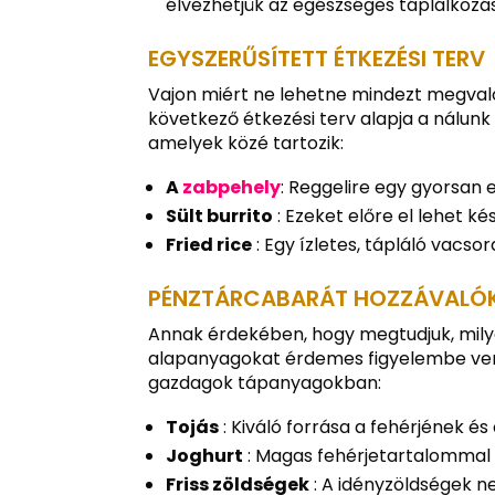
élvezhetjük az egészséges táplálkozás
EGYSZERŰSÍTETT ÉTKEZÉSI TERV
Vajon miért ne lehetne mindezt megvaló
következő étkezési terv alapja a nálun
amelyek közé tartozik:
A
zabpehely
: Reggelire egy gyorsan e
Sült burrito
: Ezeket előre el lehet k
Fried rice
: Egy ízletes, tápláló vacs
PÉNZTÁRCABARÁT HOZZÁVALÓ
Annak érdekében, hogy megtudjuk, mily
alapanyagokat érdemes figyelembe ven
gazdagok tápanyagokban:
Tojás
: Kiváló forrása a fehérjének é
Joghurt
: Magas fehérjetartalommal 
Friss zöldségek
: A idényzöldségek n