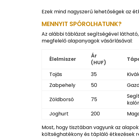
Ezek mind nagyszerű lehetőségek az ét
MENNYIT SPÓROLHATUNK?
Az alábbi táblázat segítségével láthat
megfelelő alapanyagok vásárlásával:
Ár
Élelmiszer
Táp
(HUF)
Tojás
35
Kivál
Zabpehely
50
Gazd
Segí
Zöldborsó
75
kalór
Joghurt
200
Maga
Most, hogy tisztában vagyunk az alapok
költséghatékony és tápláló étkezések 