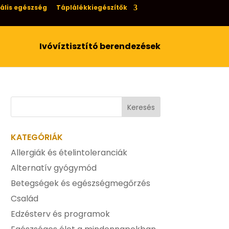
ális egészség
Táplálékkiegészítők
Ivóvíztisztító berendezések
KATEGÓRIÁK
Allergiák és ételintoleranciák
Alternatív gyógymód
Betegségek és egészségmegőrzés
Család
Edzésterv és programok