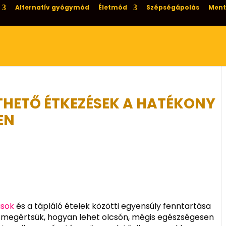
Alternatív gyógymód
Életmód
Szépségápolás
Ment
THETŐ ÉTKEZÉSEK A HATÉKONY
EN
ások
és a tápláló ételek közötti egyensúly fenntartása
y megértsük, hogyan lehet olcsón, mégis egészségesen