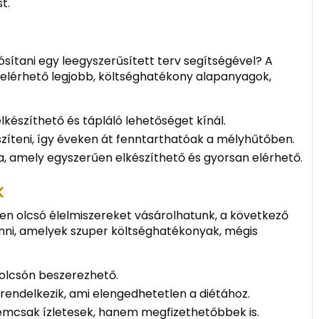
t.
sítani egy leegyszerűsített terv segítségével? A
k elérhető legjobb, költséghatékony alapanyagok,
lkészíthető és tápláló lehetőséget kínál.
észíteni, így éveken át fenntarthatóak a mélyhűtőben.
ora, amely egyszerűen elkészíthető és gyorsan elérhető.
K
en olcsó élelmiszereket vásárolhatunk, a következő
ni, amelyek szuper költséghatékonyak, mégis
s olcsón beszerezhető.
rendelkezik, ami elengedhetetlen a diétához.
emcsak ízletesek, hanem megfizethetőbbek is.