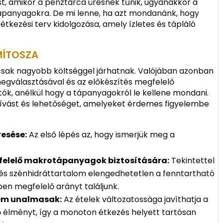
ést, amikor a pénztárca üresnek tűnik, ugyanakkor a
ápanyagokra. De mi lenne, ha azt mondanánk, hogy
tkezési terv kidolgozása, amely ízletes és tápláló
ÍTOSZA
 csak nagyobb költséggel járhatnak. Valójában azonban
egválasztásával és az előkészítés megfelelő
tók, anélkül hogy a tápanyagokról le kellene mondani.
ívást és lehetőséget, amelyeket érdemes figyelembe
resése:
Az első lépés az, hogy ismerjük meg a
.
gfelelő makrotápanyagok biztosítására:
Tekintettel
- és szénhidráttartalom elengedhetetlen a fenntartható
en megfelelő arányt találjunk.
nem unalmasak:
Az ételek változatossága javíthatja a
 élményt, így a monoton étkezés helyett tartósan