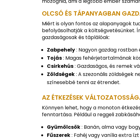
mozognia, ami a legtöbb ember számára 
OLCSÓ ÉS TÁPANYAGBAN GAZD
Miért is olyan fontos az alapanyagok t
befolyásolhatják a költségvetésünket
gazdaságosak és táplálóak:
Zabpehely
: Nagyon gazdag rostban é
Tojás
: Magas fehérjetartalmának kös
Csirkehús
: Gazdaságos, és remek vá
Zöldségek
: A szezonális zöldségek 
színesebbé tenni az étrendet.
AZ ÉTKEZÉSEK VÁLTOZATOSSÁG
Könnyen lehet, hogy a monoton étkezés
fenntartása. Például a reggeli zabkásá
Gyümölcsök
: Banán, alma vagy bog
Fűszerek
: Fahéj vagy vanília extra í