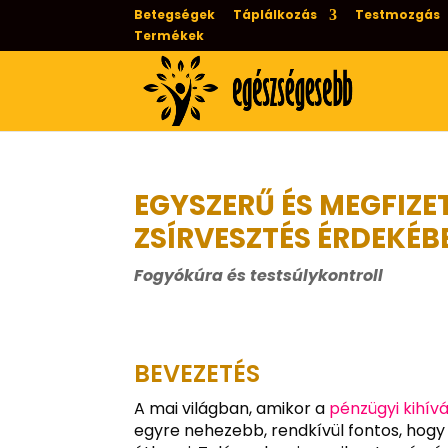
Betegségek
Táplálkozás
Testmozgás
Termékek
EGYSZERŰ ÉS MEGFIZE
ZSÍRVESZTÉS ÉRDEKÉB
Fogyókúra és testsúlykontroll
BEVEZETÉS
A mai világban, amikor a
pénzügyi kihív
egyre nehezebb, rendkívül fontos, hog