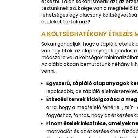
étkezni. Talán sokan ismerik azt az érz
testünknek szüksége van a megfelelő t
lehetséges egy alacsony költségvetésű é
ételeket tartalmaz?
A
KÖLTSÉGHATÉKONY ÉTKEZÉS
M
Sokan gondolják, hogy a tápláló ételek
van egy titok: az alapanyagok gondos m
módszereivel a költségek minimalizálha
Az alábbiakban bemutatunk néhány kih
venni.
Egyszerű, tápláló alapanyagok ke
legolcsóbb, de tápláló élelmiszereket
Étkezési tervek kidolgozása a me
arra, hogy a megfelelő fehérje-, zsír
fogyáshoz, fontos, hogy az étkezésekb
Finom ételek készítése, amelyek 
motivációt és az étkezésekhez fűződő