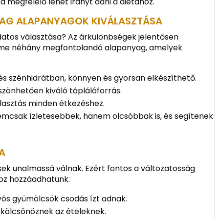
megfelelő lehet irányt adni a diétához.
AG ALAPANYAGOK KIVÁLASZTÁSA
udatos választása? Az árkülönbségek jelentősen
. Íme néhány megfontolandó alapanyag, amelyek
s szénhidrátban, könnyen és gyorsan elkészíthető.
zönhetően kiváló táplálóforrás.
lasztás minden étkezéshez.
nemcsak ízletesebbek, hanem olcsóbbak is, és segítenek
A
ek unalmassá válnak. Ezért fontos a változatosság
hoz hozzáadhatunk:
yós gyümölcsök csodás ízt adnak.
zt kölcsönöznek az ételeknek.