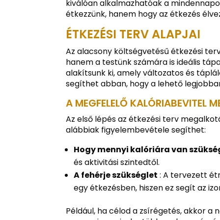
kiválóan alkalmazhatóak a mindennapo
étkezzünk, hanem hogy az étkezés élvez
ÉTKEZÉSI TERV ALAPJAI
Az alacsony költségvetésű étkezési te
hanem a testünk számára is ideális tápa
alakítsunk ki, amely változatos és tápl
segíthet abban, hogy a lehető legjobba
A MEGFELELŐ KALÓRIABEVITEL
Az első lépés az étkezési terv megalkot
alábbiak figyelembevétele segíthet:
Hogy mennyi kalóriára van szüks
és aktivitási szintedtől.
A fehérje szükséglet
: A tervezett é
egy étkezésben, hiszen ez segít az 
Például, ha célod a zsírégetés, akkor a n