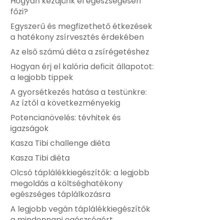
Hogyan kezdjünk el egészségesen
főzi?
Egyszerű és megfizethető étkezések
a hatékony zsírvesztés érdekében
Az első számú diéta a zsírégetéshez
Hogyan érj el kalória deficit állapotot:
a legjobb tippek
A gyorsétkezés hatása a testünkre:
Az íztől a következményekig
Potencianövelés: tévhitek és
igazságok
Kasza Tibi challenge diéta
Kasza Tibi diéta
Olcsó táplálékkiegészítők: a legjobb
megoldás a költséghatékony
egészséges táplálkozásra
A legjobb vegán táplálékkiegészítők
a mindennapi egészségért