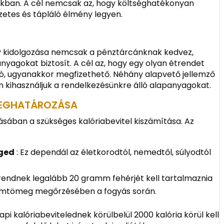
kban. A cél nemcsak az, hogy költséghatékonyan
etes és tápláló élmény legyen.
rv kidolgozása nemcsak a pénztárcánknak kedvez,
nyagokat biztosít. A cél az, hogy egy olyan étrendet
áló, ugyanakkor megfizethető. Néhány alapvető jellemző
n kihasználjuk a rendelkezésünkre álló alapanyagokat.
 MEGHATÁROZÁSA
ásában a szükséges kalóriabevitel kiszámítása. Az
éged
: Ez dependál az életkorodtól, nemedtől, súlyodtól
trendnek legalább 20 gramm fehérjét kell tartalmaznia
izomtömeg megőrzésében a fogyás során.
api kalóriabevitelednek körülbelül 2000 kalória körül kell