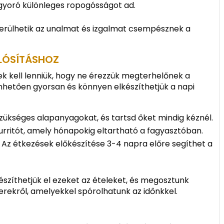
gyoró különleges ropogósságot ad.
lkerülhetik az unalmat és izgalmat csempésznek a
LÓSÍTÁSHOZ
k kell lenniük, hogy ne érezzük megterhelőnek a
önhetően gyorsan és könnyen elkészíthetjük a napi
 szükséges alapanyagokat, és tartsd őket mindig kéznél.
burritót, amely hónapokig eltartható a fagyasztóban.
: Az étkezések előkészítése 3-4 napra előre segíthet a
zíthetjük el ezeket az ételeket, és megosztunk
erekről, amelyekkel spórolhatunk az időnkkel.