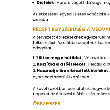
Diófélék
: Apróra vágott dió vagy mo
Az étkezések egyedi ízletes variációi e
diétába.
RECEPT EGYSZERŰSÉG A MEGVA
A tervezett étkezéseknek egyszerűekne
felkészülést. Az alábbi receptnak kösz
adagokat:
Töltsd meg a hűtődet
: Válaszd ki a
Készítsd el a főételeket
: Például a 
Használj előre elkészített ételeket
gyors napi szintű étkezésben.
A következőkben bemutatjuk, hogyan kés
tippeket az étkezési előkészítési módsz
ÖSSZEGZÉS