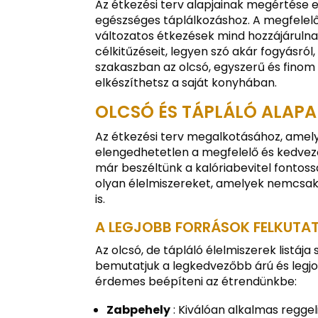
Az étkezési terv alapjainak megértése 
egészséges táplálkozáshoz. A megfelelő 
változatos étkezések mind hozzájárulna
célkitűzéseit, legyen szó akár fogyásró
szakaszban az olcsó, egyszerű és finom
elkészíthetsz a saját konyhában.
OLCSÓ ÉS TÁPLÁLÓ ALAP
Az étkezési terv megalkotásához, amely
elengedhetetlen a megfelelő és kedvez
már beszéltünk a kalóriabevitel fontos
olyan élelmiszereket, amelyek nemcs
is.
A LEGJOBB FORRÁSOK FELKUTA
Az olcsó, de tápláló élelmiszerek listá
bemutatjuk a legkedvezőbb árú és legj
érdemes beépíteni az étrendünkbe:
Zabpehely
: Kiválóan alkalmas reggeli