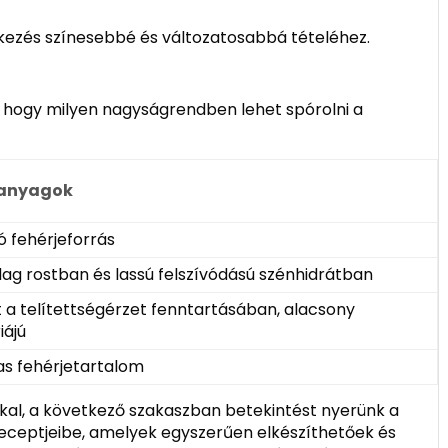
kezés színesebbé és változatosabbá tételéhez.
ó, hogy milyen nagyságrendben lehet spórolni a
anyagok
ó fehérjeforrás
ag rostban és lassú felszívódású szénhidrátban
t a telítettségérzet fenntartásában, alacsony
iájú
s fehérjetartalom
kal, a következő szakaszban betekintést nyerünk a
receptjeibe, amelyek egyszerűen elkészíthetőek és