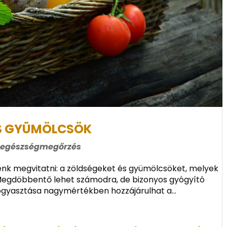
ÉS GYÜMÖLCSÖK
 egészségmegőrzés
énk megvitatni: a zöldségeket és gyümölcsöket, melyek
 Megdöbbentő lehet számodra, de bizonyos gyógyító
gyasztása nagymértékben hozzájárulhat a...