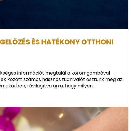
GELŐZÉS ÉS HATÉKONY OTTHONI
zükséges információt megtalál a körömgombával
ések között számos hasznos tudnivalót osztunk meg az
akörben, rávilágítva arra, hogy milyen...