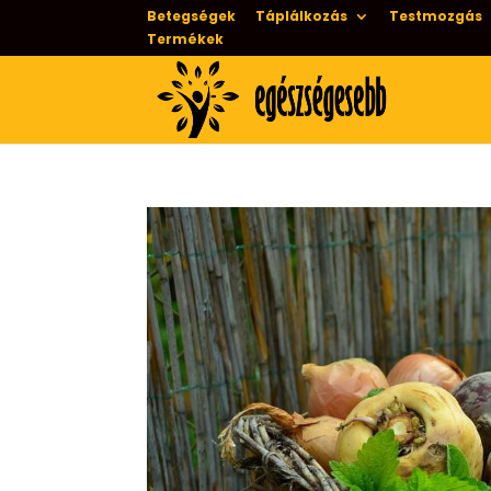
Betegségek
Táplálkozás
Testmozgás
Termékek