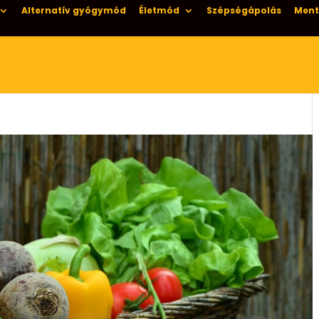
Alternatív gyógymód
Életmód
Szépségápolás
Ment