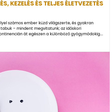
S, KEZELÉS ÉS TELJES ÉLETVEZETÉS
llyel számos ember küzd világszerte, és gyakran
 tabuk – mindent megvitatunk; az időskori
nkontinencián át egészen a különböző gyógymódokig....