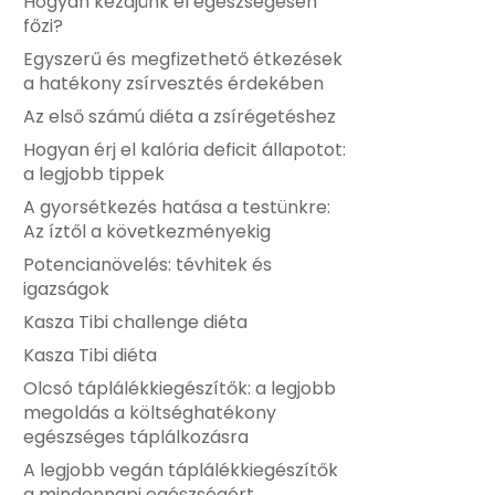
Hogyan kezdjünk el egészségesen
főzi?
Egyszerű és megfizethető étkezések
a hatékony zsírvesztés érdekében
Az első számú diéta a zsírégetéshez
Hogyan érj el kalória deficit állapotot:
a legjobb tippek
A gyorsétkezés hatása a testünkre:
Az íztől a következményekig
Potencianövelés: tévhitek és
igazságok
Kasza Tibi challenge diéta
Kasza Tibi diéta
Olcsó táplálékkiegészítők: a legjobb
megoldás a költséghatékony
egészséges táplálkozásra
A legjobb vegán táplálékkiegészítők
a mindennapi egészségért