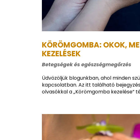
KÖRÖMGOMBA: OKOK, ME
KEZELÉSEK
Betegségek és egészségmegőrzés
Üdvözöljük blogunkban, ahol minden s
kapcsolatban. Az itt található bejegyz
olvasókkal a „Körömgomba kezelése” tém