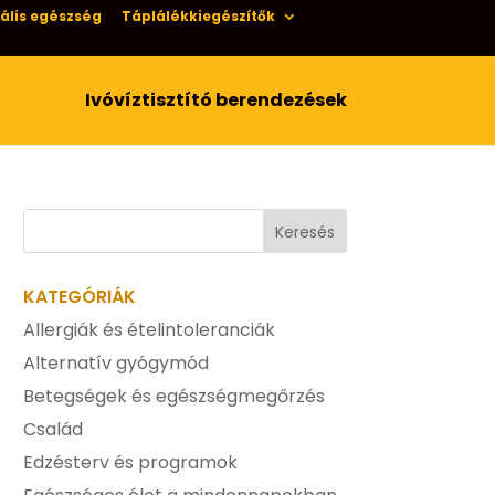
ális egészség
Táplálékkiegészítők
Ivóvíztisztító berendezések
KATEGÓRIÁK
Allergiák és ételintoleranciák
Alternatív gyógymód
Betegségek és egészségmegőrzés
Család
Edzésterv és programok