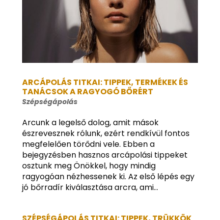
ARCÁPOLÁS TITKAI: TIPPEK, TERMÉKEK ÉS
TANÁCSOK A RAGYOGÓ BŐRÉRT
Szépségápolás
Arcunk a legelső dolog, amit mások
észrevesznek rólunk, ezért rendkívül fontos
megfelelően törődni vele. Ebben a
bejegyzésben hasznos arcápolási tippeket
osztunk meg Önökkel, hogy mindig
ragyogóan nézhessenek ki. Az első lépés egy
jó bőrradír kiválasztása arcra, ami...
SZÉPSÉGÁPOLÁS TITKAI: TIPPEK, TRÜKKÖK