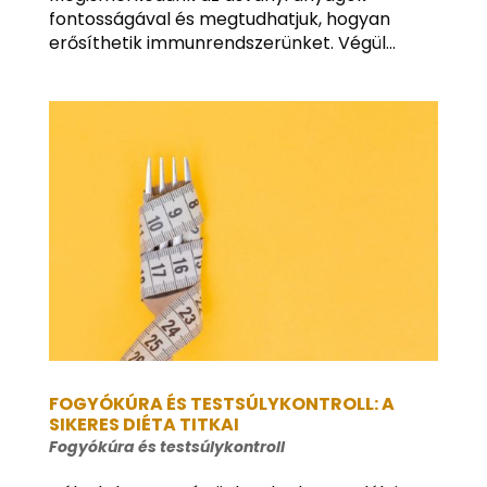
fontosságával és megtudhatjuk, hogyan
erősíthetik immunrendszerünket. Végül...
FOGYÓKÚRA ÉS TESTSÚLYKONTROLL: A
SIKERES DIÉTA TITKAI
Fogyókúra és testsúlykontroll