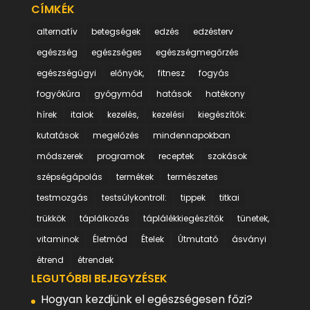
CÍMKÉK
alternatív
betegségek
edzés
edzésterv
egészség
egészséges
egészségmegőrzés
egészségügyi
előnyök,
fitnesz
fogyás
fogyókúra
gyógymód
hatások
hatékony
hírek
italok
kezelés,
kezelési
kiegészítők:
kutatások
megelőzés
mindennapokban
módszerek
programok
receptek
szokások
szépségápolás
termékek
természetes
testmozgás
testsúlykontroll:
tippek
titkai
trükkök
táplálkozás
táplálékkiegészítők
tünetek,
vitaminok
Életmód
Ételek
Útmutató
ásványi
étrend
étrendek
LEGUTÓBBI BEJEGYZÉSEK
Hogyan kezdjünk el egészségesen főzi?