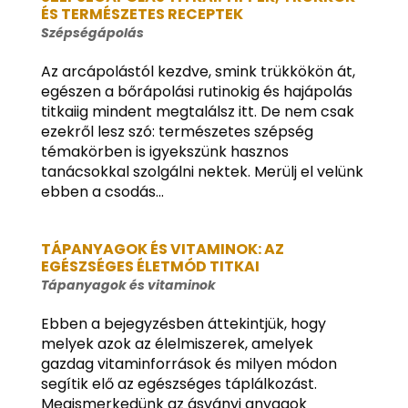
ÉS TERMÉSZETES RECEPTEK
Szépségápolás
Az arcápolástól kezdve, smink trükkökön át,
egészen a bőrápolási rutinokig és hajápolás
titkaiig mindent megtalálsz itt. De nem csak
ezekről lesz szó: természetes szépség
témakörben is igyekszünk hasznos
tanácsokkal szolgálni nektek. Merülj el velünk
ebben a csodás...
TÁPANYAGOK ÉS VITAMINOK: AZ
EGÉSZSÉGES ÉLETMÓD TITKAI
Tápanyagok és vitaminok
Ebben a bejegyzésben áttekintjük, hogy
melyek azok az élelmiszerek, amelyek
gazdag vitaminforrások és milyen módon
segítik elő az egészséges táplálkozást.
Megismerkedünk az ásványi anyagok