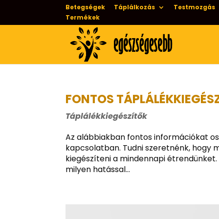
Betegségek
Táplálkozás
Testmozgás
Termékek
FONTOS TÁPLÁLÉKKIEGÉS
Táplálékkiegészítők
Az alábbiakban fontos információkat o
kapcsolatban. Tudni szeretnénk, hogy m
kiegészíteni a mindennapi étrendünket.
milyen hatással...