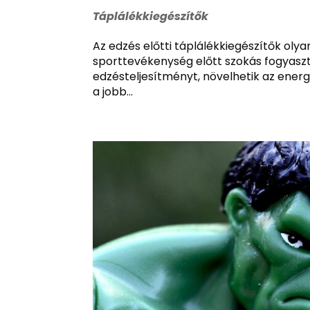
Táplálékkiegészítők
Az edzés előtti táplálékkiegészítők ol
sporttevékenység előtt szokás fogyaszta
edzésteljesítményt, növelhetik az energ
a jobb...