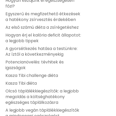
Hogyan kezdjünk el egészségesen
főzi?
Egyszerű és megfizethető étkezések
a hatékony zsírvesztés érdekében
Az első számú diéta a zsírégetéshez
Hogyan érj el kalória deficit állapotot:
a legjobb tippek
A gyorsétkezés hatása a testünkre:
Az íztől a következményekig
Potencianövelés: tévhitek és
igazságok
Kasza Tibi challenge diéta
Kasza Tibi diéta
Olcsó táplálékkiegészítők: a legjobb
megoldás a költséghatékony
egészséges táplálkozásra
A legjobb vegán táplálékkiegészítők
a mindennapi egészségért