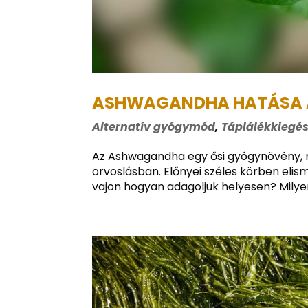
ASHWAGANDHA HATÁSA A
Alternatív gyógymód
,
Táplálékkiegés
Az Ashwagandha egy ősi gyógynövény, me
orvoslásban. Előnyei széles körben eli
vajon hogyan adagoljuk helyesen? Milyen