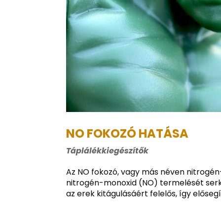
NO FOKOZÓ HATÁSA
Táplálékkiegészítők
Az NO fokozó, vagy más néven nitrogén-
nitrogén-monoxid (NO) termelését serk
az erek kitágulásáért felelős, így elősegí