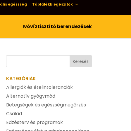
ális egészség
Táplálékkiegészítők
Ivóvíztisztító berendezések
KATEGÓRIÁK
Allergiák és ételintoleranciák
Alternatív gyógymód
Betegségek és egészségmegőrzés
Család
Edzésterv és programok