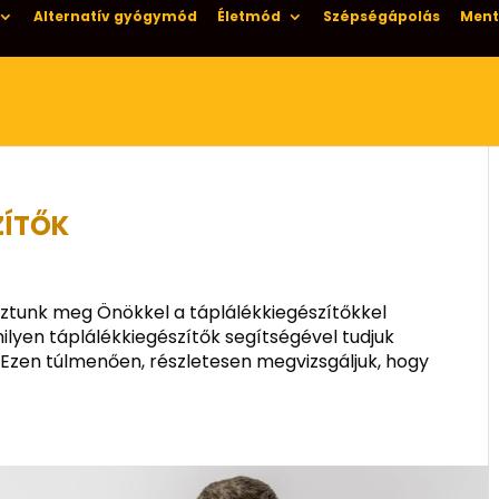
Alternatív gyógymód
Életmód
Szépségápolás
Ment
ZÍTŐK
sztunk meg Önökkel a táplálékkiegészítőkkel
ilyen táplálékkiegészítők segítségével tudjuk
 Ezen túlmenően, részletesen megvizsgáljuk, hogy