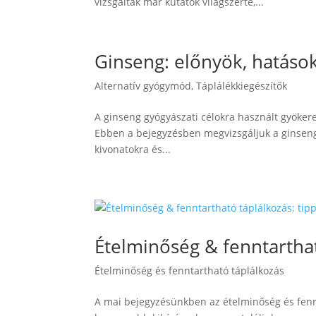
vizsgálták már kutatók világszerte,...
Ginseng: előnyök, hatások
Alternatív gyógymód
,
Táplálékkiegészítők
A ginseng gyógyászati célokra használt gyöker
Ebben a bejegyzésben megvizsgáljuk a ginseng h
kivonatokra és...
Ételminőség & fenntarthat
Ételminőség és fenntartható táplálkozás
A mai bejegyzésünkben az ételminőség és fennt