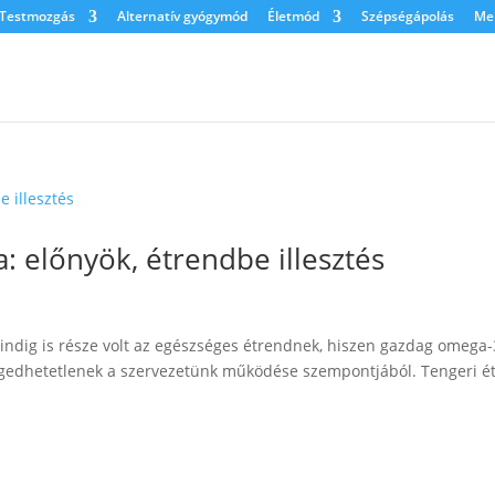
Testmozgás
Alternatív gyógymód
Életmód
Szépségápolás
Men
: előnyök, étrendbe illesztés
indig is része volt az egészséges étrendnek, hiszen gazdag omega-
gedhetetlenek a szervezetünk működése szempontjából. Tengeri ét