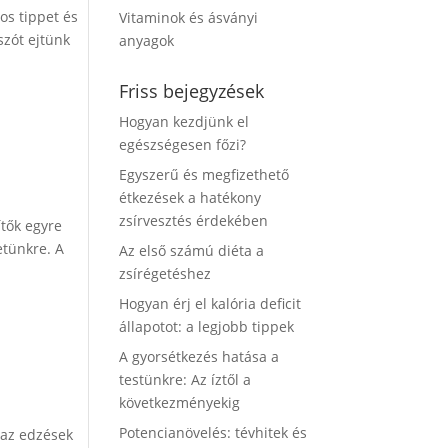
os tippet és
Vitaminok és ásványi
szót ejtünk
anyagok
Friss bejegyzések
Hogyan kezdjünk el
egészségesen főzi?
Egyszerű és megfizethető
étkezések a hatékony
zsírvesztés érdekében
ítők egyre
etünkre. A
Az első számú diéta a
zsírégetéshez
Hogyan érj el kalória deficit
állapotot: a legjobb tippek
A gyorsétkezés hatása a
testünkre: Az íztől a
következményekig
Potencianövelés: tévhitek és
 az edzések