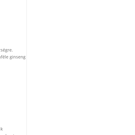
zségre.
nféle ginseng
ik