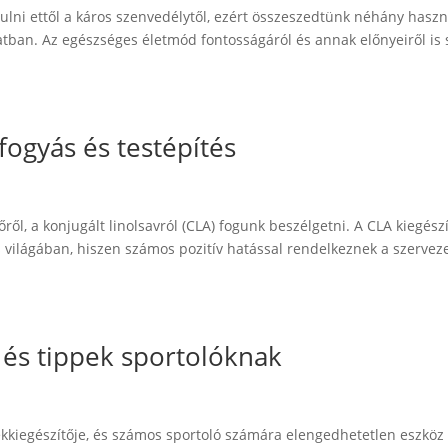
ni ettől a káros szenvedélytől, ezért összeszedtünk néhány haszn
tban. Az egészséges életmód fontosságáról és annak előnyeiről is 
fogyás és testépítés
ől, a konjugált linolsavról (CLA) fogunk beszélgetni. A CLA kiegész
 világában, hiszen számos pozitív hatással rendelkeznek a szervez
 és tippek sportolóknak
ékkiegészítője, és számos sportoló számára elengedhetetlen eszköz