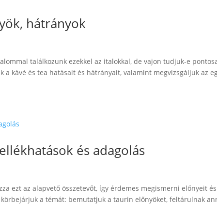
nyök, hátrányok
lommal találkozunk ezekkel az italokkal, de vajon tudjuk-e pontos
a kávé és tea hatásait és hátrányait, valamint megvizsgáljuk az 
ellékhatások és adagolás
zza ezt az alapvető összetevőt, így érdemes megismerni előnyeit és
 körbejárjuk a témát: bemutatjuk a taurin előnyöket, feltárulnak a