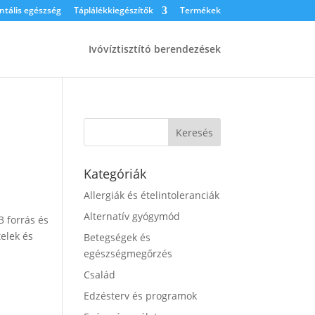
tális egészség
Táplálékkiegészítők
Termékek
Ivóvíztisztító berendezések
Kategóriák
Allergiák és ételintoleranciák
Alternatív gyógymód
3 forrás és
elek és
Betegségek és
egészségmegőrzés
Család
Edzésterv és programok