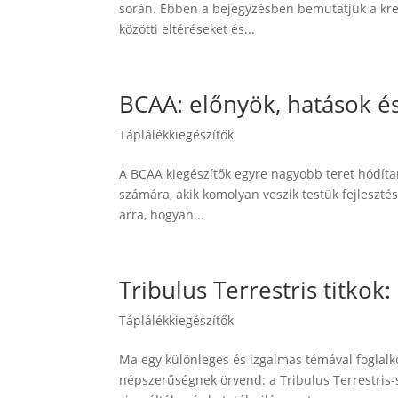
során. Ebben a bejegyzésben bemutatjuk a kreat
közötti eltéréseket és...
BCAA: előnyök, hatások é
Táplálékkiegészítők
A BCAA kiegészítők egyre nagyobb teret hódíta
számára, akik komolyan veszik testük fejleszté
arra, hogyan...
Tribulus Terrestris titko
Táplálékkiegészítők
Ma egy különleges és izgalmas témával foglalk
népszerűségnek örvend: a Tribulus Terrestris-