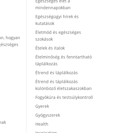
Egészséges élet a
mindennapokban
Egészségügyi hírek és
kutatások
Életmód és egészséges
an, hogyan
szokások
egészséges
Ételek és italok
Ételminőség és fenntartható
táplálkozás
Étrend és táplálkozás
Étrend és táplálkozás
különböző életszakaszokban
Fogyókúra és testsúlykontroll
Gyerek
Gyógyszerek
nnak
Health
Inspiration