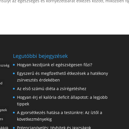
nsúlyt az egészséges és környezetbarát étkezés között, miközben f
Legutóbbi bejegyzések
Hogyan kezdjünk el egészségesen főzi?
észség
Egyszerű és megfizethető étkezések a hatékony
zsírvesztés érdekében
ód
Az első számú diéta a zsírégetéshez
Hogyan érj el kalória deficit állapotot: a legjobb
tippek
ptek
A gyorsétkezés hatása a testünkre: Az íztől a
es
következményekig
Potencianövelés: tévhitek és igazságok
rükkök