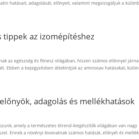
in hatásait, adagolását, előnyeit, valamint megvizsgáljuk a különb
s tippek az izomépítéshez
nak az egészség és fitnesz világában, hiszen számos előnnyel járna
sét. Ebben a bejegyzésben áttekintjük az aminosav hatásokat, különö
k: előnyök, adagolás és mellékhatások
ozunk, amely a természetes étrend-kiegészítők világában van nagy
szel. Ennek a növényi kivonatnak számos hatását, előnyét és mellé