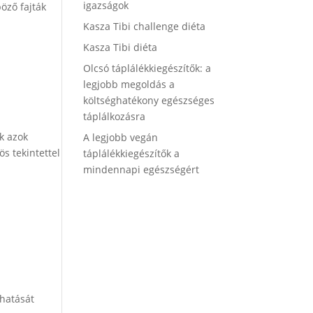
igazságok
öző fajták
Kasza Tibi challenge diéta
Kasza Tibi diéta
Olcsó táplálékkiegészítők: a
legjobb megoldás a
költséghatékony egészséges
táplálkozásra
k azok
A legjobb vegán
s tekintettel
táplálékkiegészítők a
mindennapi egészségért
khatását