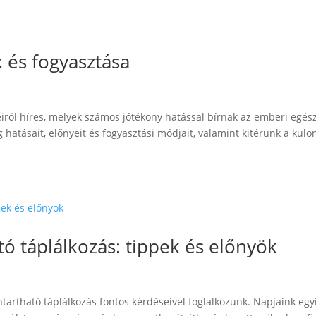
 és fogyasztása
eiről híres, melyek számos jótékony hatással bírnak az emberi egés
atásait, előnyeit és fogyasztási módjait, valamint kitérünk a külö
ó táplálkozás: tippek és előnyök
artható táplálkozás fontos kérdéseivel foglalkozunk. Napjaink egy