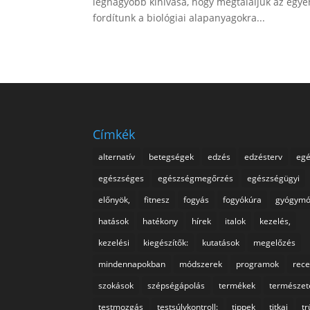
legnagyobb kihívása, hogy megtaláljuk az egye
fordítunk a biológiai alapanyagokra...
Címkék
alternatív
betegségek
edzés
edzésterv
eg
egészséges
egészségmegőrzés
egészségügyi
előnyök,
fitnesz
fogyás
fogyókúra
gyógym
hatások
hatékony
hírek
italok
kezelés,
kezelési
kiegészítők:
kutatások
megelőzés
mindennapokban
módszerek
programok
rece
szokások
szépségápolás
termékek
természet
testmozgás
testsúlykontroll:
tippek
titkai
t