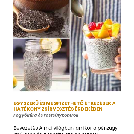
EGYSZERŰ ÉS MEGFIZETHETŐ ÉTKEZÉSEK A
HATÉKONY ZSÍRVESZTÉS ÉRDEKÉBEN
Fogyókúra és testsúlykontroll
Bevezetés A mai világban, amikor a pénzügyi