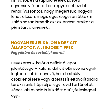
kihívások és a tápláló ételek közötti
egyensúly fenntartása egyre nehezebb,
rendkívül fontos, hogy megértsük, hogyan
lehet olcsón, mégis egészségesen étkezni.
Talán sokan ismerik azt az érzést, amikor a
pénztárca üresnek...
HOGYAN ÉRJ EL KALÓRIA DEFICIT
ÁLLAPOTOT: A LEGJOBB TIPPEK
Fogyókúra és testsúlykontroll
Bevezetés A kalória deficit állapot
jelentősége A kalória deficit elérése az egyik
legfontosabb tényező, ha a testsúly
csökkentésére vagy a testzsír eltávolítására
törekszünk. Képzelj el egy rövid történetet:
János, aki mindig is küzdött a súlyfelesleggel,
úgy...