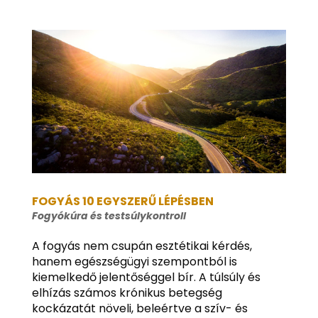
FOGYÁS 10 EGYSZERŰ LÉPÉSBEN
Fogyókúra és testsúlykontroll
A fogyás nem csupán esztétikai kérdés,
hanem egészségügyi szempontból is
kiemelkedő jelentőséggel bír. A túlsúly és
elhízás számos krónikus betegség
kockázatát növeli, beleértve a szív- és