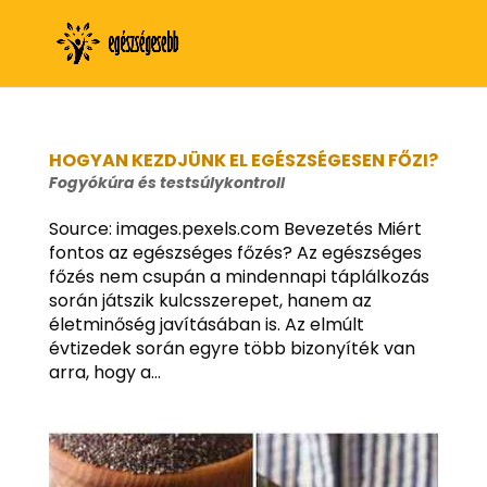
HOGYAN KEZDJÜNK EL EGÉSZSÉGESEN FŐZI?
Fogyókúra és testsúlykontroll
Source: images.pexels.com Bevezetés Miért
fontos az egészséges főzés? Az egészséges
főzés nem csupán a mindennapi táplálkozás
során játszik kulcsszerepet, hanem az
életminőség javításában is. Az elmúlt
évtizedek során egyre több bizonyíték van
arra, hogy a...