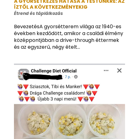
A GYORSÉTKEZÉS HATÁSA A TESTÜNKRE: AZ
ÍZTŐL A KÖVETKEZMÉNYEKIG
Étrend és táplálkozás
BevezetésA gyorsétterem világa az 1940-es
években kezdődött, amikor a családi élmény
középpontjában a drive-through éttermek
és az egyszerű, négy ételt...