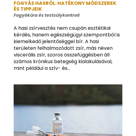
FOGYÁS HASRÓL: HATÉKONY MÓDSZEREK
ÉS TIPPJEIK
Fogyókúra és testsúlykontroll
A hasi zsírvesztés nem csupán esztétikai
kérdés, hanem egészségügyi szempontból is
kiemelkedő jelentőséggel bír. A hasi
területen felhalmozódott zsír, más néven
viscerális zsír, szoros összefüggésben áll
számos krónikus betegség kialakulásával,
mint például a szív- és...