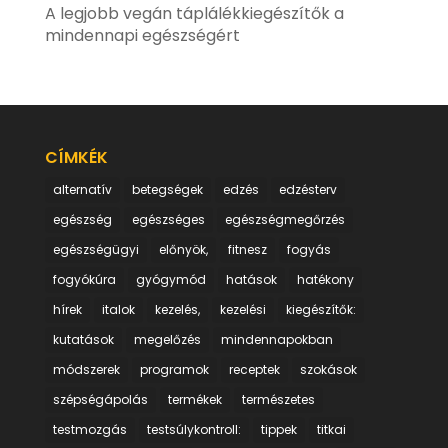
A legjobb vegán táplálékkiegészítők a
mindennapi egészségért
CÍMKÉK
alternatív
betegségek
edzés
edzésterv
egészség
egészséges
egészségmegőrzés
egészségügyi
előnyök,
fitnesz
fogyás
fogyókúra
gyógymód
hatások
hatékony
hírek
italok
kezelés,
kezelési
kiegészítők:
kutatások
megelőzés
mindennapokban
módszerek
programok
receptek
szokások
szépségápolás
termékek
természetes
testmozgás
testsúlykontroll:
tippek
titkai