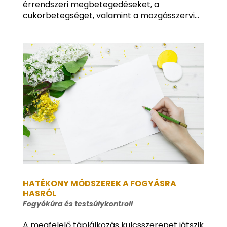
érrendszeri megbetegedéseket, a
cukorbetegséget, valamint a mozgásszervi...
HATÉKONY MÓDSZEREK A FOGYÁSRA
HASRÓL
Fogyókúra és testsúlykontroll
A megfelelő táplálkozás kulcsszerepet játszik