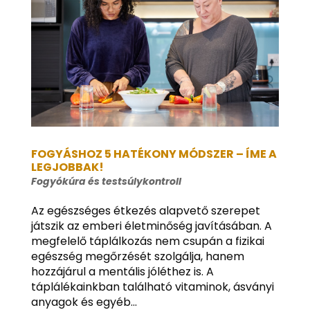
FOGYÁSHOZ 5 HATÉKONY MÓDSZER – ÍME A
LEGJOBBAK!
Fogyókúra és testsúlykontroll
Az egészséges étkezés alapvető szerepet
játszik az emberi életminőség javításában. A
megfelelő táplálkozás nem csupán a fizikai
egészség megőrzését szolgálja, hanem
hozzájárul a mentális jóléthez is. A
táplálékainkban található vitaminok, ásványi
anyagok és egyéb...