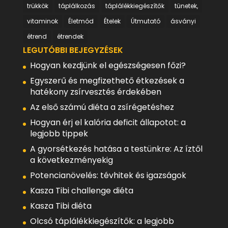
trükkök
táplálkozás
táplálékkiegészítők
tünetek,
vitaminok
Életmód
Ételek
Útmutató
ásványi
étrend
étrendek
LEGUTÓBBI BEJEGYZÉSEK
Hogyan kezdjünk el egészségesen főzi?
Egyszerű és megfizethető étkezések a
hatékony zsírvesztés érdekében
Az első számú diéta a zsírégetéshez
Hogyan érj el kalória deficit állapotot: a
legjobb tippek
A gyorsétkezés hatása a testünkre: Az íztől
a következményekig
Potencianövelés: tévhitek és igazságok
Kasza Tibi challenge diéta
Kasza Tibi diéta
Olcsó táplálékkiegészítők: a legjobb