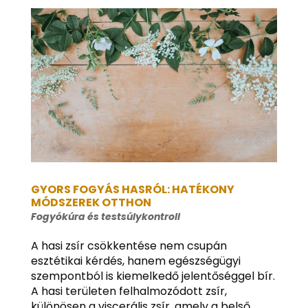
GYORS FOGYÁS HASRÓL: HATÉKONY
MÓDSZEREK OTTHON
Fogyókúra és testsúlykontroll
A hasi zsír csökkentése nem csupán
esztétikai kérdés, hanem egészségügyi
szempontból is kiemelkedő jelentőséggel bír.
A hasi területen felhalmozódott zsír,
különösen a viscerális zsír, amely a belső