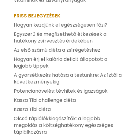
Vitaminok és ásványi anyagok
FRISS BEJEGYZÉSEK
Hogyan kezdjünk el egészségesen főzi?
Egyszerű és megfizethető étkezések a
hatékony zsírvesztés érdekében
Az első számú diéta a zsírégetéshez
Hogyan érj el kalória deficit állapotot: a
legjobb tippek
A gyorsétkezés hatása a testünkre: Az íztől a
következményekig
Potencianövelés: tévhitek és igazságok
Kasza Tibi challenge diéta
Kasza Tibi diéta
Olcsó táplálékkiegészítők: a legjobb
megoldás a költséghatékony egészséges
táplálkozásra