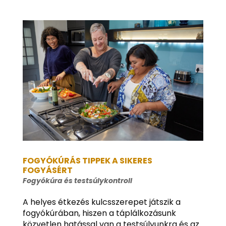
FOGYÓKÚRÁS TIPPEK A SIKERES
FOGYÁSÉRT
Fogyókúra és testsúlykontroll
A helyes étkezés kulcsszerepet játszik a
fogyókúrában, hiszen a táplálkozásunk
közvetlen hatással van a testsúlyunkra és az