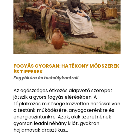
FOGYÁS GYORSAN: HATÉKONY MÓDSZEREK
ÉS TIPPEREK
Fogyókúra és testsúlykontroll
Az egészséges étkezés alapvető szerepet
játszik a gyors fogyás elérésében. A
táplálkozás minősége közvetlen hatással van
a testünk működésére, anyagcserénkre és
energiaszintünkre. Azok, akik szeretnének
gyorsan leadni néhány kilót, gyakran
hajlamosak drasztikus...