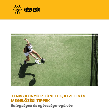
TENISZKÖNYÖK: TÜNETEK, KEZELÉS ÉS
MEGELŐZÉSI TIPPEK
Betegségek és egészségmegőrzés