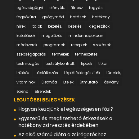
egészségügyi
előnyök,
fitnesz
fogyás
fogyókúra
gyógymód
hatások
hatékony
hírek
italok
kezelés,
kezelési
kiegészítők:
kutatások
megelőzés
mindennapokban
módszerek
programok
receptek
szokások
szépségápolás
termékek
természetes
testmozgás
testsúlykontroll:
tippek
titkai
trükkök
táplálkozás
táplálékkiegészítők
tünetek,
vitaminok
Életmód
Ételek
Útmutató
ásványi
étrend
étrendek
LEGUTÓBBI BEJEGYZÉSEK
Hogyan kezdjünk el egészségesen főzi?
Egyszerű és megfizethető étkezések a
hatékony zsírvesztés érdekében
Az első számú diéta a zsírégetéshez