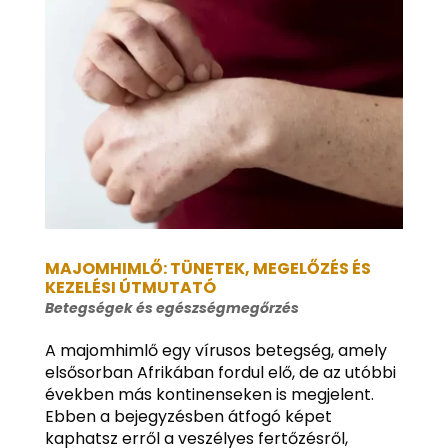
MAJOMHIMLŐ: TÜNETEK, MEGELŐZÉS ÉS
KEZELÉSI ÚTMUTATÓ
Betegségek és egészségmegőrzés
A majomhimlő egy vírusos betegség, amely
elsősorban Afrikában fordul elő, de az utóbbi
években más kontinenseken is megjelent.
Ebben a bejegyzésben átfogó képet
kaphatsz erről a veszélyes fertőzésről,