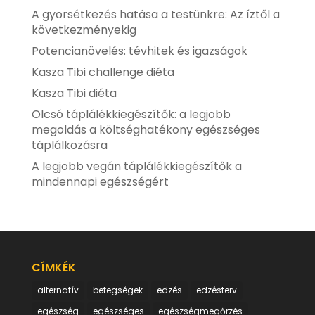
A gyorsétkezés hatása a testünkre: Az íztől a
következményekig
Potencianövelés: tévhitek és igazságok
Kasza Tibi challenge diéta
Kasza Tibi diéta
Olcsó táplálékkiegészítők: a legjobb
megoldás a költséghatékony egészséges
táplálkozásra
A legjobb vegán táplálékkiegészítők a
mindennapi egészségért
CÍMKÉK
alternatív
betegségek
edzés
edzésterv
egészség
egészséges
egészségmegőrzés