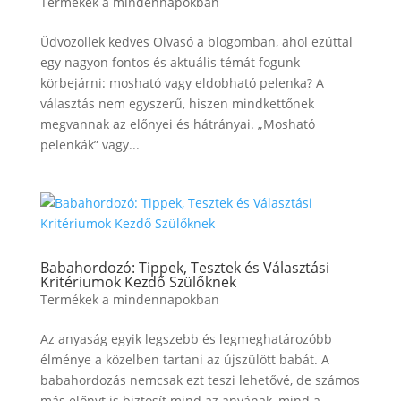
Termékek a mindennapokban
Üdvözöllek kedves Olvasó a blogomban, ahol ezúttal
egy nagyon fontos és aktuális témát fogunk
körbejárni: mosható vagy eldobható pelenka? A
választás nem egyszerű, hiszen mindkettőnek
megvannak az előnyei és hátrányai. „Mosható
pelenkák” vagy...
Babahordozó: Tippek, Tesztek és Választási
Kritériumok Kezdő Szülőknek
Termékek a mindennapokban
Az anyaság egyik legszebb és legmeghatározóbb
élménye a közelben tartani az újszülött babát. A
babahordozás nemcsak ezt teszi lehetővé, de számos
más előnyt is biztosít mind az anyának, mind a