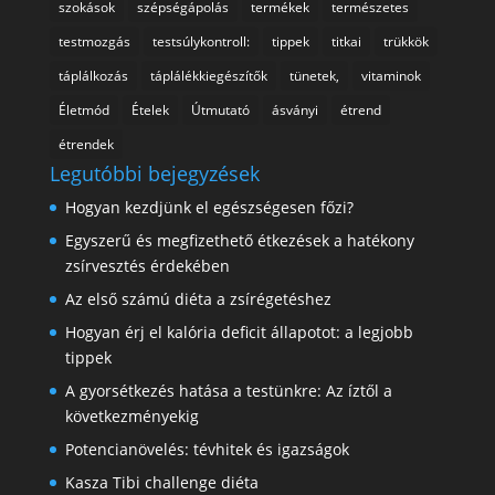
szokások
szépségápolás
termékek
természetes
testmozgás
testsúlykontroll:
tippek
titkai
trükkök
táplálkozás
táplálékkiegészítők
tünetek,
vitaminok
Életmód
Ételek
Útmutató
ásványi
étrend
étrendek
Legutóbbi bejegyzések
Hogyan kezdjünk el egészségesen főzi?
Egyszerű és megfizethető étkezések a hatékony
zsírvesztés érdekében
Az első számú diéta a zsírégetéshez
Hogyan érj el kalória deficit állapotot: a legjobb
tippek
A gyorsétkezés hatása a testünkre: Az íztől a
következményekig
Potencianövelés: tévhitek és igazságok
Kasza Tibi challenge diéta