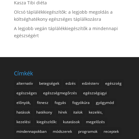
Kasza Tibi diéta
Olcsó táplálékkiegészítők: a legjobb megoldás a
költséghatékony egészséges táplálkozásra
A legjobb vegán táplálékkiegészítők a mindennapi
egészségért
Címkék
alternatív
betegségek
edzés
edzésterv
egészség
egészséges
egészségmegőrzés
egészségügyi
előnyök,
fitnesz
fogyás
fogyókúra
gyógymód
hatások
hatékony
hírek
italok
kezelés,
kezelési
kiegészítők:
kutatások
megelőzés
mindennapokban
módszerek
programok
receptek