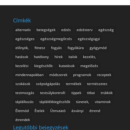
Címkék
alternatív
betegségek
edzés
edzésterv
egészség
egészséges
egészségmegőrzés
egészségügyi
előnyök,
fitnesz
fogyás
fogyókúra
gyógymód
hatások
hatékony
hírek
italok
kezelés,
kezelési
kiegészítők:
kutatások
megelőzés
mindennapokban
módszerek
programok
receptek
szokások
szépségápolás
termékek
természetes
testmozgás
testsúlykontroll:
tippek
titkai
trükkök
táplálkozás
táplálékkiegészítők
tünetek,
vitaminok
Életmód
Ételek
Útmutató
ásványi
étrend
étrendek
Legutóbbi bejegyzések