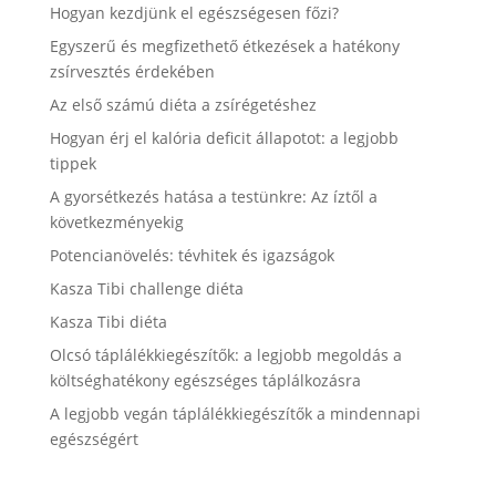
Hogyan kezdjünk el egészségesen főzi?
Egyszerű és megfizethető étkezések a hatékony
zsírvesztés érdekében
Az első számú diéta a zsírégetéshez
Hogyan érj el kalória deficit állapotot: a legjobb
tippek
A gyorsétkezés hatása a testünkre: Az íztől a
következményekig
Potencianövelés: tévhitek és igazságok
Kasza Tibi challenge diéta
Kasza Tibi diéta
Olcsó táplálékkiegészítők: a legjobb megoldás a
költséghatékony egészséges táplálkozásra
A legjobb vegán táplálékkiegészítők a mindennapi
egészségért