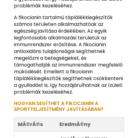
problémák kezeléséhez.
A fikocianin tartalmú táplálékkiegészítők
számos területen alkalmazhatóak az
egészség javítása érdekében. Az egyik
legfontosabb alkalmazási területük az
immunrendszer erősítése. A fikocianin
antioxidáns tulajdonságai segíthetnek
megelőzni a betegségeket, és
támogathatják az immunrendszer megfelelő
működését. Emellett a fikocianin
táplálékkiegészítők segíthetnek csökkenteni
a gyulladást is, így hozzájárulhatnak az ízületi
problémák kezeléséhez.
HOGYAN SEGÍTHET A FIKOCIANIN A
SPORTTELJESÍTMÉNY JAVÍTÁSÁBAN?
MÃ©rÃ©s
EredmÃ©ny