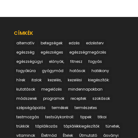
CÍMKÉK
alternatív
betegségek
edzés
edzésterv
egészség
egészséges
egészségmegőrzés
egészségügyi
előnyök,
fitnesz
fogyás
fogyókúra
gyógymód
hatások
hatékony
hírek
italok
kezelés,
kezelési
kiegészítők:
kutatások
megelőzés
mindennapokban
módszerek
programok
receptek
szokások
szépségápolás
termékek
természetes
testmozgás
testsúlykontroll:
tippek
titkai
trükkök
táplálkozás
táplálékkiegészítők
tünetek,
vitaminok
Életmód
Ételek
Útmutató
ásványi