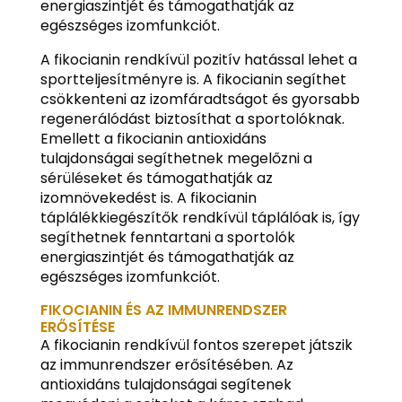
energiaszintjét és támogathatják az
egészséges izomfunkciót.
A fikocianin rendkívül pozitív hatással lehet a
sportteljesítményre is. A fikocianin segíthet
csökkenteni az izomfáradtságot és gyorsabb
regenerálódást biztosíthat a sportolóknak.
Emellett a fikocianin antioxidáns
tulajdonságai segíthetnek megelőzni a
sérüléseket és támogathatják az
izomnövekedést is. A fikocianin
táplálékkiegészítők rendkívül táplálóak is, így
segíthetnek fenntartani a sportolók
energiaszintjét és támogathatják az
egészséges izomfunkciót.
FIKOCIANIN ÉS AZ IMMUNRENDSZER
ERŐSÍTÉSE
A fikocianin rendkívül fontos szerepet játszik
az immunrendszer erősítésében. Az
antioxidáns tulajdonságai segítenek