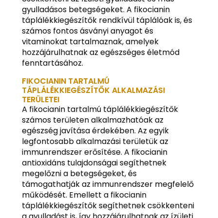
gyulladásos betegségeket. A fikocianin
táplálékkiegészítők rendkívül táplálóak is, és
számos fontos ásványi anyagot és
vitaminokat tartalmaznak, amelyek
hozzájárulhatnak az egészséges életmód
fenntartásához.
FIKOCIANIN TARTALMÚ
TÁPLÁLÉKKIEGÉSZÍTŐK ALKALMAZÁSI
TERÜLETEI
A fikocianin tartalmú táplálékkiegészítők
számos területen alkalmazhatóak az
egészség javítása érdekében. Az egyik
legfontosabb alkalmazási területük az
immunrendszer erősítése. A fikocianin
antioxidáns tulajdonságai segíthetnek
megelőzni a betegségeket, és
támogathatják az immunrendszer megfelelő
működését. Emellett a fikocianin
táplálékkiegészítők segíthetnek csökkenteni
a gyulladást is, így hozzájárulhatnak az ízületi