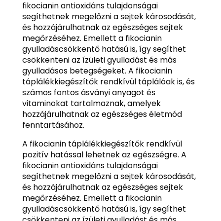
fikocianin antioxidáns tulajdonságai
segíthetnek megelőzni a sejtek károsodását,
és hozzájárulhatnak az egészséges sejtek
megőrzéséhez. Emellett a fikocianin
gyulladáscsökkentő hatású is, így segíthet
csökkenteni az ízületi gyulladást és más
gyulladásos betegségeket. A fikocianin
táplálékkiegészítők rendkívül táplálóak is, és
számos fontos ásványi anyagot és
vitaminokat tartalmaznak, amelyek
hozzájárulhatnak az egészséges életmód
fenntartásához.
A fikocianin táplálékkiegészítők rendkívül
pozitív hatással lehetnek az egészségre. A
fikocianin antioxidáns tulajdonságai
segíthetnek megelőzni a sejtek károsodását,
és hozzájárulhatnak az egészséges sejtek
megőrzéséhez. Emellett a fikocianin
gyulladáscsökkentő hatású is, így segíthet
csökkenteni az ízületi gyulladást és más