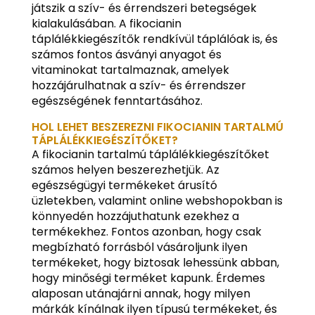
játszik a szív- és érrendszeri betegségek
kialakulásában. A fikocianin
táplálékkiegészítők rendkívül táplálóak is, és
számos fontos ásványi anyagot és
vitaminokat tartalmaznak, amelyek
hozzájárulhatnak a szív- és érrendszer
egészségének fenntartásához.
HOL LEHET BESZEREZNI FIKOCIANIN TARTALMÚ
TÁPLÁLÉKKIEGÉSZÍTŐKET?
A fikocianin tartalmú táplálékkiegészítőket
számos helyen beszerezhetjük. Az
egészségügyi termékeket árusító
üzletekben, valamint online webshopokban is
könnyedén hozzájuthatunk ezekhez a
termékekhez. Fontos azonban, hogy csak
megbízható forrásból vásároljunk ilyen
termékeket, hogy biztosak lehessünk abban,
hogy minőségi terméket kapunk. Érdemes
alaposan utánajárni annak, hogy milyen
márkák kínálnak ilyen típusú termékeket, és