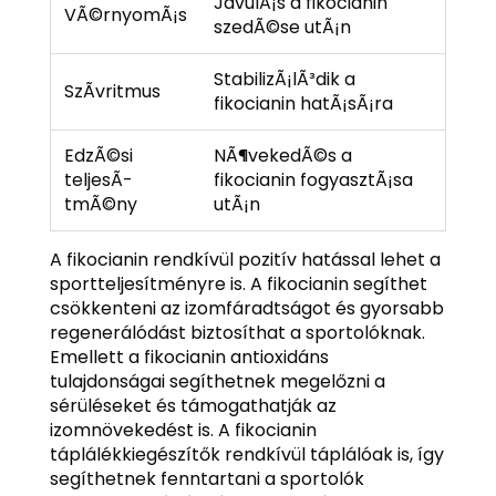
JavulÃ¡s a fikocianin
VÃ©rnyomÃ¡s
szedÃ©se utÃ¡n
StabilizÃ¡lÃ³dik a
SzÃ­vritmus
fikocianin hatÃ¡sÃ¡ra
EdzÃ©si
NÃ¶vekedÃ©s a
teljesÃ­
fikocianin fogyasztÃ¡sa
tmÃ©ny
utÃ¡n
A fikocianin rendkívül pozitív hatással lehet a
sportteljesítményre is. A fikocianin segíthet
csökkenteni az izomfáradtságot és gyorsabb
regenerálódást biztosíthat a sportolóknak.
Emellett a fikocianin antioxidáns
tulajdonságai segíthetnek megelőzni a
sérüléseket és támogathatják az
izomnövekedést is. A fikocianin
táplálékkiegészítők rendkívül táplálóak is, így
segíthetnek fenntartani a sportolók