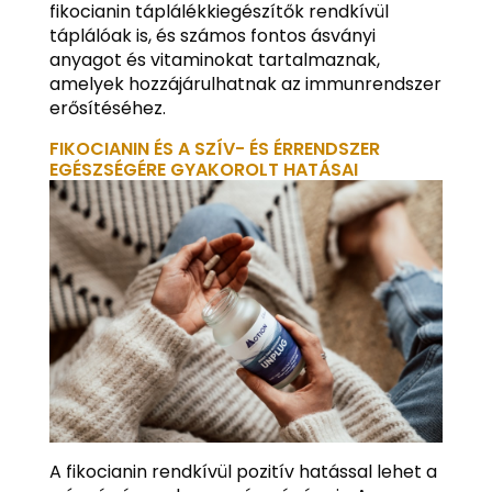
fikocianin táplálékkiegészítők rendkívül
táplálóak is, és számos fontos ásványi
anyagot és vitaminokat tartalmaznak,
amelyek hozzájárulhatnak az immunrendszer
erősítéséhez.
FIKOCIANIN ÉS A SZÍV- ÉS ÉRRENDSZER
EGÉSZSÉGÉRE GYAKOROLT HATÁSAI
A fikocianin rendkívül pozitív hatással lehet a