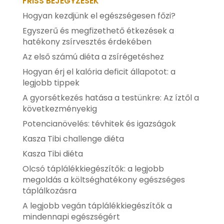
FRISS BEJEGYZÉSEK
Hogyan kezdjünk el egészségesen főzi?
Egyszerű és megfizethető étkezések a
hatékony zsírvesztés érdekében
Az első számú diéta a zsírégetéshez
Hogyan érj el kalória deficit állapotot: a
legjobb tippek
A gyorsétkezés hatása a testünkre: Az íztől a
következményekig
Potencianövelés: tévhitek és igazságok
Kasza Tibi challenge diéta
Kasza Tibi diéta
Olcsó táplálékkiegészítők: a legjobb
megoldás a költséghatékony egészséges
táplálkozásra
A legjobb vegán táplálékkiegészítők a
mindennapi egészségért