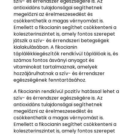
szív- és érrendszer egészségére is. Az
antioxidáns tulajdonságai segíthetnek
megelőzni az érelmeszesedést és
csökkenthetik a magas vérnyomást is.
Emellett a fikocianin segíthet csökkenteni a
koleszterinszintet is, amely fontos szerepet
játszik a szív- és érrendszeri betegségek
kialakulásában. A fikocianin
táplálékkiegészítők rendkívül táplálóak is, és
számos fontos ásványi anyagot és
vitaminokat tartalmaznak, amelyek
hozzájárulhatnak a szív- és érrendszer
egészségének fenntartásához.
A fikocianin rendkívül pozitív hatással lehet a
szív- és érrendszer egészségére is. Az
antioxidáns tulajdonságai segíthetnek
megelőzni az érelmeszesedést és
csökkenthetik a magas vérnyomást is.
Emellett a fikocianin segíthet csökkenteni a
koleszterinszintet is, amely fontos szerepet