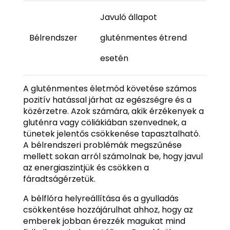
Javuló állapot
Bélrendszer
gluténmentes étrend
esetén
A gluténmentes életmód követése számos
pozitív hatással járhat az egészségre és a
közérzetre. Azok számára, akik érzékenyek a
gluténra vagy cöliákiában szenvednek, a
tünetek jelentős csökkenése tapasztalható.
A bélrendszeri problémák megszűnése
mellett sokan arról számolnak be, hogy javul
az energiaszintjük és csökken a
fáradtságérzetük.
A bélflóra helyreállítása és a gyulladás
csökkentése hozzájárulhat ahhoz, hogy az
emberek jobban érezzék magukat mind