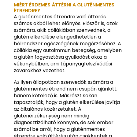
MIÉRT ÉRDEMES ÁTTÉRNI A GLUTÉNMENTES
ÉTRENDRE?
A gluténmentes étrendre való áttérés
számos okból lehet előnyös. Először is, azok
számára, akik cöliákiában szenvednek, a
glutén elkerülése elengedhetetlen a
bélrendszer egészségének megőrzéséhez. A
cöliákia egy autoimmun betegség, amelyben
a glutén fogyasztása gyulladást okoz a
vékonybélben, ami tápanyagfelszívódási
zavarokhoz vezethet.
Az ilyen állapotban szenvedők számára a
gluténmentes étrend nem csupán ajánlott,
hanem kötelező is. Másrészt sokan
tapasztalják, hogy a glutén elkerülése javítja
az általános közérzetüket. A
gluténérzékenység nem mindig
diagnosztizálható könnyen, de sok ember
számol be arról, hogy a gluténmentes
étrendre való áttérés után csökkentek a