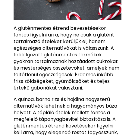
A gluténmentes étrend bevezetésekor
fontos figyelni arra, hogy ne csak a glutént
tartalmazó ételeket kerüljük el, hanem
egészséges alternatívákat is válasszunk. A
feldolgozott gluténmentes termékek
gyakran tartalmaznak hozzáadott cukrokat
és mesterséges összetevőket, amelyek nem
feltétlenül egészségesek. Érdemes inkább
friss zöldségeket, gyümölcsöket és teljes
értékű gabonákat választani.
A quinoa, barna rizs és hajdina nagyszerű
alternatívák lehetnek a hagyományos búza
helyett. A tápláló ételek mellett fontos a
megfelelő tápanyagbevitel biztosítása is. A
gluténmentes étrend követésekor figyelni
kell arra, hogy elegendő rostot fogyasszunk,