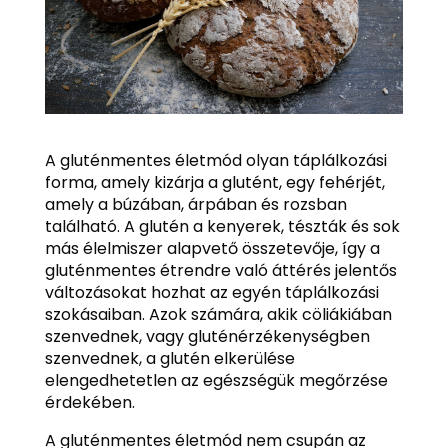
A gluténmentes életmód olyan táplálkozási
forma, amely kizárja a glutént, egy fehérjét,
amely a búzában, árpában és rozsban
található. A glutén a kenyerek, tészták és sok
más élelmiszer alapvető összetevője, így a
gluténmentes étrendre való áttérés jelentős
változásokat hozhat az egyén táplálkozási
szokásaiban. Azok számára, akik cöliákiában
szenvednek, vagy gluténérzékenységben
szenvednek, a glutén elkerülése
elengedhetetlen az egészségük megőrzése
érdekében.
A gluténmentes életmód nem csupán az