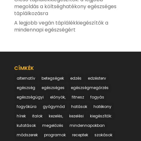
megoldás a költséghatékony egészséges
táplálkozásra
A legjobb vegán táplálékkiegészítők a
mindennapi egészségért
CÍMKÉK
alternatív
betegségek
edzés
edzésterv
egészség
egészséges
egészségmegőrzés
egészségügyi
előnyök,
fitnesz
fogyás
fogyókúra
gyógymód
hatások
hatékony
hírek
italok
kezelés,
kezelési
kiegészítők:
kutatások
megelőzés
mindennapokban
módszerek
programok
receptek
szokások