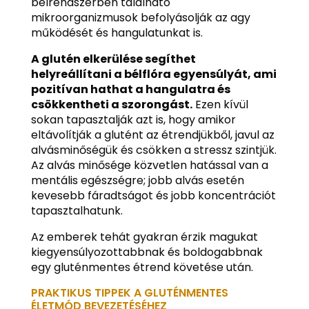
bélrendszerben található
mikroorganizmusok befolyásolják az agy
működését és hangulatunkat is.
A glutén elkerülése segíthet
helyreállítani a bélflóra egyensúlyát, ami
pozitívan hathat a hangulatra és
csökkentheti a szorongást.
Ezen kívül
sokan tapasztalják azt is, hogy amikor
eltávolítják a glutént az étrendjükből, javul az
alvásminőségük és csökken a stressz szintjük.
Az alvás minősége közvetlen hatással van a
mentális egészségre; jobb alvás esetén
kevesebb fáradtságot és jobb koncentrációt
tapasztalhatunk.
Az emberek tehát gyakran érzik magukat
kiegyensúlyozottabbnak és boldogabbnak
egy gluténmentes étrend követése után.
PRAKTIKUS TIPPEK A GLUTÉNMENTES
ÉLETMÓD BEVEZETÉSÉHEZ