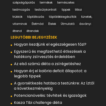
szépségápolás
termékek
természetes
testmozgás
testsúlykontroll:
tippek
titkai
trükkök
táplálkozás
táplálékkiegészítők
tünetek,
vitaminok
Életmód
Ételek
Útmutató
ásványi
étrend
étrendek
LEGUTÓBBI BEJEGYZÉSEK
Hogyan kezdjünk el egészségesen főzi?
Egyszerű és megfizethető étkezések a
hatékony zsírvesztés érdekében
Az első számú diéta a zsírégetéshez
Hogyan érj el kalória deficit állapotot: a
legjobb tippek
A gyorsétkezés hatása a testünkre: Az íztől
a következményekig
Potencianövelés: tévhitek és igazságok
Kasza Tibi challenge diéta