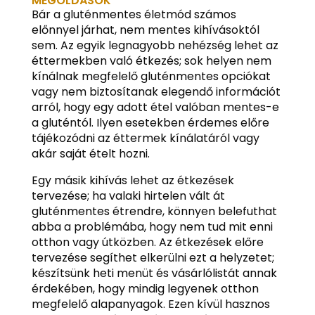
MEGOLDÁSOK
Bár a gluténmentes életmód számos
előnnyel járhat, nem mentes kihívásoktól
sem. Az egyik legnagyobb nehézség lehet az
éttermekben való étkezés; sok helyen nem
kínálnak megfelelő gluténmentes opciókat
vagy nem biztosítanak elegendő információt
arról, hogy egy adott étel valóban mentes-e
a gluténtól. Ilyen esetekben érdemes előre
tájékozódni az éttermek kínálatáról vagy
akár saját ételt hozni.
Egy másik kihívás lehet az étkezések
tervezése; ha valaki hirtelen vált át
gluténmentes étrendre, könnyen belefuthat
abba a problémába, hogy nem tud mit enni
otthon vagy útközben. Az étkezések előre
tervezése segíthet elkerülni ezt a helyzetet;
készítsünk heti menüt és vásárlólistát annak
érdekében, hogy mindig legyenek otthon
megfelelő alapanyagok. Ezen kívül hasznos