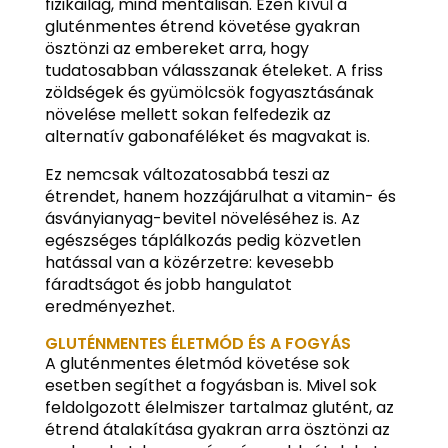
fizikailag, mind mentálisan. Ezen kívül a
gluténmentes étrend követése gyakran
ösztönzi az embereket arra, hogy
tudatosabban válasszanak ételeket. A friss
zöldségek és gyümölcsök fogyasztásának
növelése mellett sokan felfedezik az
alternatív gabonaféléket és magvakat is.
Ez nemcsak változatosabbá teszi az
étrendet, hanem hozzájárulhat a vitamin- és
ásványianyag-bevitel növeléséhez is. Az
egészséges táplálkozás pedig közvetlen
hatással van a közérzetre: kevesebb
fáradtságot és jobb hangulatot
eredményezhet.
GLUTÉNMENTES ÉLETMÓD ÉS A FOGYÁS
A gluténmentes életmód követése sok
esetben segíthet a fogyásban is. Mivel sok
feldolgozott élelmiszer tartalmaz glutént, az
étrend átalakítása gyakran arra ösztönzi az