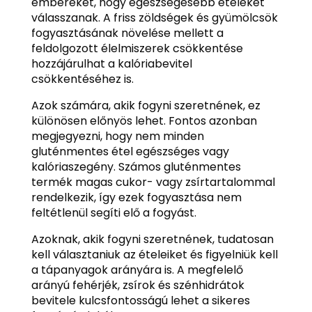
embereket, hogy egészségesebb ételeket
válasszanak. A friss zöldségek és gyümölcsök
fogyasztásának növelése mellett a
feldolgozott élelmiszerek csökkentése
hozzájárulhat a kalóriabevitel
csökkentéséhez is.
Azok számára, akik fogyni szeretnének, ez
különösen előnyös lehet. Fontos azonban
megjegyezni, hogy nem minden
gluténmentes étel egészséges vagy
kalóriaszegény. Számos gluténmentes
termék magas cukor- vagy zsírtartalommal
rendelkezik, így ezek fogyasztása nem
feltétlenül segíti elő a fogyást.
Azoknak, akik fogyni szeretnének, tudatosan
kell választaniuk az ételeiket és figyelniük kell
a tápanyagok arányára is. A megfelelő
arányú fehérjék, zsírok és szénhidrátok
bevitele kulcsfontosságú lehet a sikeres