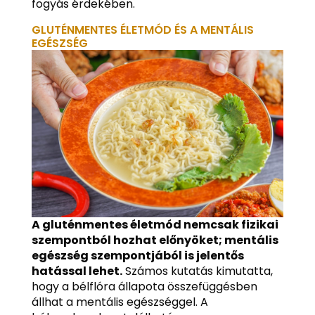
fogyás érdekében.
GLUTÉNMENTES ÉLETMÓD ÉS A MENTÁLIS
EGÉSZSÉG
A gluténmentes életmód nemcsak fizikai
szempontból hozhat előnyöket; mentális
egészség szempontjából is jelentős
hatással lehet.
Számos kutatás kimutatta,
hogy a bélflóra állapota összefüggésben
állhat a mentális egészséggel. A