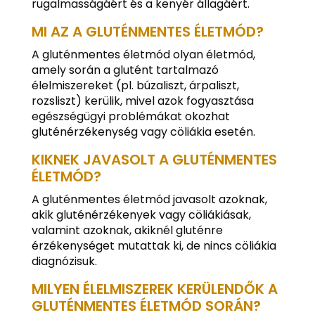
rugalmasságáért és a kenyér állagáért.
MI AZ A GLUTÉNMENTES ÉLETMÓD?
A gluténmentes életmód olyan életmód,
amely során a glutént tartalmazó
élelmiszereket (pl. búzaliszt, árpaliszt,
rozsliszt) kerülik, mivel azok fogyasztása
egészségügyi problémákat okozhat
gluténérzékenység vagy cöliákia esetén.
KIKNEK JAVASOLT A GLUTÉNMENTES
ÉLETMÓD?
A gluténmentes életmód javasolt azoknak,
akik gluténérzékenyek vagy cöliákiásak,
valamint azoknak, akiknél gluténre
érzékenységet mutattak ki, de nincs cöliákia
diagnózisuk.
MILYEN ÉLELMISZEREK KERÜLENDŐK A
GLUTÉNMENTES ÉLETMÓD SORÁN?