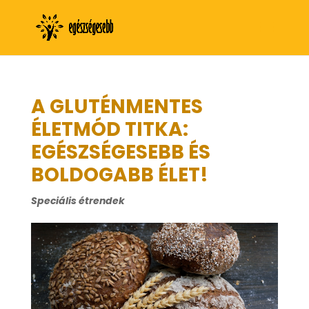
A GLUTÉNMENTES
ÉLETMÓD TITKA:
EGÉSZSÉGESEBB ÉS
BOLDOGABB ÉLET!
Speciális étrendek