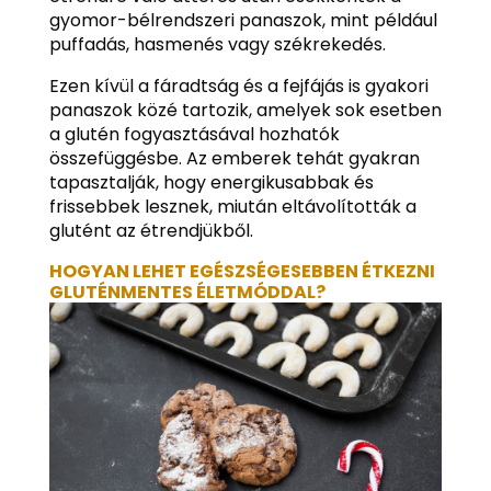
gyomor-bélrendszeri panaszok, mint például
puffadás, hasmenés vagy székrekedés.
Ezen kívül a fáradtság és a fejfájás is gyakori
panaszok közé tartozik, amelyek sok esetben
a glutén fogyasztásával hozhatók
összefüggésbe. Az emberek tehát gyakran
tapasztalják, hogy energikusabbak és
frissebbek lesznek, miután eltávolították a
glutént az étrendjükből.
HOGYAN LEHET EGÉSZSÉGESEBBEN ÉTKEZNI
GLUTÉNMENTES ÉLETMÓDDAL?