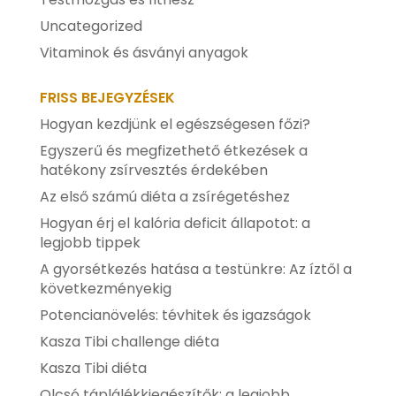
Uncategorized
Vitaminok és ásványi anyagok
FRISS BEJEGYZÉSEK
Hogyan kezdjünk el egészségesen főzi?
Egyszerű és megfizethető étkezések a
hatékony zsírvesztés érdekében
Az első számú diéta a zsírégetéshez
Hogyan érj el kalória deficit állapotot: a
legjobb tippek
A gyorsétkezés hatása a testünkre: Az íztől a
következményekig
Potencianövelés: tévhitek és igazságok
Kasza Tibi challenge diéta
Kasza Tibi diéta
Olcsó táplálékkiegészítők: a legjobb