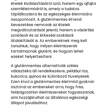
ételek kiválasztásáról szól, hanem egy újfajta
szemléletmódról is, amely a tudatos
táplálkozásra és az egészséges életmódra
összpontosít. A gluténmentes étrend
bevezetése nemcsak az ételek
megváltoztatását jelenti, hanem a vásárlási
szokások és az étkezési szokások
átalakítását is. Az embereknek meg kell
tanulniuk, hogy milyen élelmiszerek
tartalmaznak glutént, és hogyan lehet
ezeket helyettesíteni.
A gluténmentes alternatívák széles
választéka áll rendelkezésre, például rizs,
kukorica, quinoa és különböző hüvelyesek.
Ezen kívül a gluténmentes életmód gyakran
ösztönzi az embereket arra, hogy friss,
feldolgozatlan élelmiszereket fogyasszanak,
ami hozzájárulhat az általános egészségi
állapot javulásához.