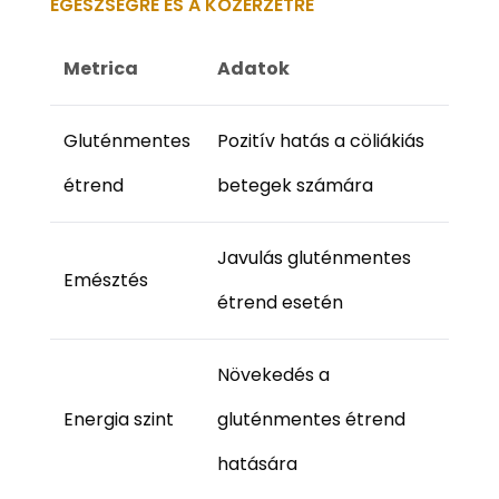
EGÉSZSÉGRE ÉS A KÖZÉRZETRE
Metrica
Adatok
Gluténmentes
Pozitív hatás a cöliákiás
étrend
betegek számára
Javulás gluténmentes
Emésztés
étrend esetén
Növekedés a
Energia szint
gluténmentes étrend
hatására