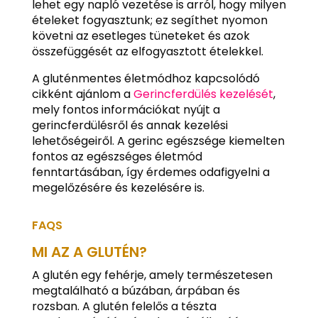
lehet egy napló vezetése is arról, hogy milyen
ételeket fogyasztunk; ez segíthet nyomon
követni az esetleges tüneteket és azok
összefüggését az elfogyasztott ételekkel.
A gluténmentes életmódhoz kapcsolódó
cikként ajánlom a
Gerincferdülés kezelését
,
mely fontos információkat nyújt a
gerincferdülésről és annak kezelési
lehetőségeiről. A gerinc egészsége kiemelten
fontos az egészséges életmód
fenntartásában, így érdemes odafigyelni a
megelőzésére és kezelésére is.
FAQS
MI AZ A GLUTÉN?
A glutén egy fehérje, amely természetesen
megtalálható a búzában, árpában és
rozsban. A glutén felelős a tészta