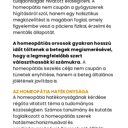
tulajdonságait hivatott elősegíteni. A
homeopátia nem csupán a gyógyszerek
hígításáról szól, hanem egy holisztikus
megközelítést is magában foglal, amely
figyelembe veszi a páciens fizikai, érzelmi és
mentális állapotát.
A homeopátiás orvosok gyakran hosszú
időt töltenek a betegek megismerésével,
hogy a legmegfelelőbb szert
választhassák ki számukra.
A
homeopátiás kezelés célja nem csupán a
tünetek enyhítése, hanem a beteg általános
jólétének javítása is.
AZ HOMEOPÁTIA HATÉKONYSÁGA
A homeopátia hatékonyságának kérdése
régóta vitatott téma a tudományos
közösségben. Számos tanulmány és kutatás
foglalkozott a homeopátiás szerek
hatásmechanizmusával és