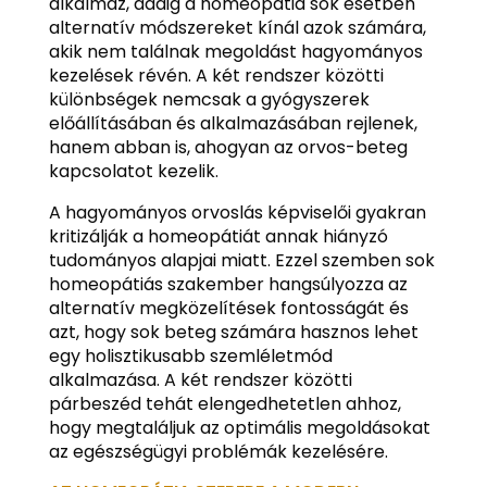
alkalmaz, addig a homeopátia sok esetben
alternatív módszereket kínál azok számára,
akik nem találnak megoldást hagyományos
kezelések révén. A két rendszer közötti
különbségek nemcsak a gyógyszerek
előállításában és alkalmazásában rejlenek,
hanem abban is, ahogyan az orvos-beteg
kapcsolatot kezelik.
A hagyományos orvoslás képviselői gyakran
kritizálják a homeopátiát annak hiányzó
tudományos alapjai miatt. Ezzel szemben sok
homeopátiás szakember hangsúlyozza az
alternatív megközelítések fontosságát és
azt, hogy sok beteg számára hasznos lehet
egy holisztikusabb szemléletmód
alkalmazása. A két rendszer közötti
párbeszéd tehát elengedhetetlen ahhoz,
hogy megtaláljuk az optimális megoldásokat
az egészségügyi problémák kezelésére.