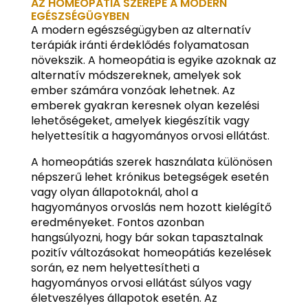
AZ HOMEOPÁTIA SZEREPE A MODERN
EGÉSZSÉGÜGYBEN
A modern egészségügyben az alternatív
terápiák iránti érdeklődés folyamatosan
növekszik. A homeopátia is egyike azoknak az
alternatív módszereknek, amelyek sok
ember számára vonzóak lehetnek. Az
emberek gyakran keresnek olyan kezelési
lehetőségeket, amelyek kiegészítik vagy
helyettesítik a hagyományos orvosi ellátást.
A homeopátiás szerek használata különösen
népszerű lehet krónikus betegségek esetén
vagy olyan állapotoknál, ahol a
hagyományos orvoslás nem hozott kielégítő
eredményeket. Fontos azonban
hangsúlyozni, hogy bár sokan tapasztalnak
pozitív változásokat homeopátiás kezelések
során, ez nem helyettesítheti a
hagyományos orvosi ellátást súlyos vagy
életveszélyes állapotok esetén. Az