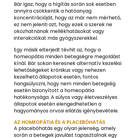
Bár igaz, hogy a hígítás során sok esetben
annyira csökkentik a hatóanyag
koncentrációját, hogy az már nem mérhető,
ez nem jelenti azt, hogy ezek a szerek ne
okozhatnának mellékhatásokat vagy
interakciókat más gyógyszerekkel.
Egy másik elterjedt tévhit az, hogy a
homeopátia minden betegségre megoldást
kínál. Bár sokan keresnek alternatív kezelési
lehetőségeket krónikus vagy nehezen
kezelhető állapotok esetén, fontos
hangsúlyozni, hogy nem minden betegség
esetén bizonyított a homeopátia
hatékonysága. A súlyos vagy életveszélyes
állapotok esetén elengedhetetlen a
hagyományos orvosi ellátás igénybevétele.
AZ HOMEOPÁTIA ÉS A PLACEBÓHATÁS
A placebóhatás egy olyan jelenség, amely
során a betegek javulást tapasztalnak egy