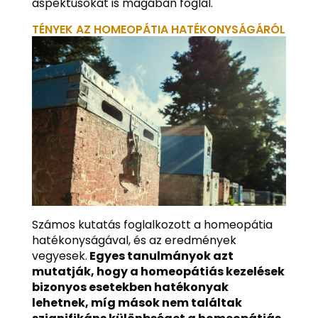
aspektusokat is magában foglal.
TÉNYEK AZ HOMEOPÁTIA HATÉKONYSÁGÁRÓL
Számos kutatás foglalkozott a homeopátia
hatékonyságával, és az eredmények
vegyesek.
Egyes tanulmányok azt
mutatják, hogy a homeopátiás kezelések
bizonyos esetekben hatékonyak
lehetnek, míg mások nem találtak