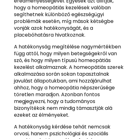
eredményességével. Egyesek azt állítják,
hogy a homeopátiás kezelések valóban
segíthetnek különböző egészségügyi
problémák esetén, míg mások kétségbe
vonják azok hatékonyságát, és a
placebóhatásra hivatkoznak.
A hatékonyság megítélése nagymértékben
függ attól, hogy milyen betegségekről van
szó, és hogy milyen típusú homeopátiás
kezelést alkalmaznak. A homeopátiás szerek
alkalmazása során sokan tapasztalnak
javulást állapotukban, ami hozzájárulhat
ahhoz, hogy a homeopátia népszerűsége
töretlen maradjon. Azonban fontos
megjegyezni, hogy a tudományos
bizonyítékok nem mindig támasztják alá
ezeket az élményeket.
A hatékonyság kérdése tehát nemcsak
orvosi, hanem pszichológiai és szociális