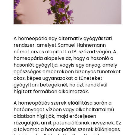
A homeopátia egy alternatív gyógyászati
rendszer, amelyet Samuel Hahnemann
német orvos alapított a 18. század végén. A
homeopátia alapelve az, hogy a hasonló a
hasonlót gyógyítja, vagyis egy anyag, amely
egészséges emberekben bizonyos tüneteket
okoz, képes ugyanazokat a tüneteket
gyógyítani betegeknél, ha azt rendkívül
hígított formában alkalmazzák.
A homeopátiás szerek előállítása során a
hatóanyagot vízben vagy alkoholtartalmú
oldatban hígítják, majd erőteljesen
rázogatják, amit potenciálásnak neveznek. Ez
a folyamat a homeopátiás szerek különleges