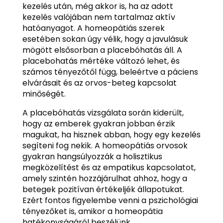
kezelés után, még akkor is, ha az adott
kezelés valójában nem tartalmaz aktív
hatóanyagot. A homeopátiás szerek
esetében sokan úgy vélik, hogy a javulásuk
mögött elsősorban a placebóhatás áll. A
placebohatás mértéke változó lehet, és
számos tényezőtől függ, beleértve a páciens
elvárásait és az orvos-beteg kapcsolat
minőségét.
A placebóhatás vizsgálata során kiderült,
hogy az emberek gyakran jobban érzik
magukat, ha hisznek abban, hogy egy kezelés
segíteni fog nekik. A homeopátiás orvosok
gyakran hangsúlyozzák a holisztikus
megközelítést és az empatikus kapcsolatot,
amely szintén hozzájárulhat ahhoz, hogy a
betegek pozitívan értékeljék állapotukat.
Ezért fontos figyelembe venni a pszichológiai
tényezőket is, amikor a homeopátia
hatékonyságáról beszélünk.