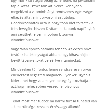
Egy másik stratégia pedig az lehetne, ha javítanánk
táplálkozási szokásainkat. Sokkal könnyebb
megelõzni a vitaminhiányt rendszeres egészséges
étkezés által, mint orvosolni azt utólag.
Gondolkodhattok arra is hogy több idõt töltsetek a
friss levegõn- hiszen D vitamint kapunk napfénybõl
ami segíthet felvenni jobban bizonyos
vitamintípusokat.
Vagy talán sportolhatnánk többet? Az edzés növeli
testünk hatékonyságát abban,hogy kihasználja a
bevitt tápanyagokat beleértve vitaminokat.
Mindezeken túl fontos lenne rendszeresen orvosi
ellenôrzést végezteti magadon- ilyenkor ugyanis
kiderülhet hogy valamilyen betegség okozhatja-e
azt,hogy nehezebben veszed fel bizonyos
vitamintípusokat.
Tehát most már tudod: ha bármi furcsa tüneted van
– kimerültség,stresszes érzés,vagy állandó