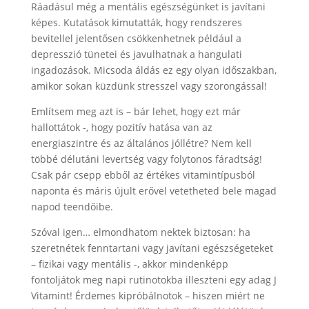
Ráadásul még a mentális egészségünket is javítani
képes. Kutatások kimutatták, hogy rendszeres
bevitellel jelentősen csökkenhetnek például a
depresszió tünetei és javulhatnak a hangulati
ingadozások. Micsoda áldás ez egy olyan időszakban,
amikor sokan küzdünk stresszel vagy szorongással!
Említsem meg azt is – bár lehet, hogy ezt már
hallottátok -, hogy pozitív hatása van az
energiaszintre és az általános jóllétre? Nem kell
többé délutáni levertség vagy folytonos fáradtság!
Csak pár csepp ebből az értékes vitamintípusból
naponta és máris újult erővel vetetheted bele magad
napod teendőibe.
Szóval igen… elmondhatom nektek biztosan: ha
szeretnétek fenntartani vagy javítani egészségeteket
– fizikai vagy mentális -, akkor mindenképp
fontoljátok meg napi rutinotokba illeszteni egy adag J
Vitamint! Érdemes kipróbálnotok – hiszen miért ne