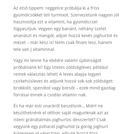
Az első tippem: reggelire próbálja ki a friss
gyümölcsökkel teli turmixot. Szervezetünk nagyon jól
hasznosítja ezt a vitamint, ha gyümölccsel
fogyasztjuk. Vegyen egy banánt, néhány szelet
ananászt és mangót, adjon hozzá kevés joghurtot és
mézet – már kész is! Nem csak finom lesz, hanem
tele van J vitaminnal.
Vagy mi lenne ha ebédre valami újdonságot
próbálnánk ki? Egy ízletes zöldségleves például
remek választás lehet! A leves alapja legyen
csirkehúsleves és adjunk hozzá sok-sok zöldséget:
brokkolit, spenótot vagy borsót – ezek mind gazdag
forrásai ennek a csodás vitamin nak.
És ha már esti snackről beszélünk… Miért ne
készíthetnénk el otthon saját magunknak azt az
isteni gránátalmás-joghurtos desszertet? Csak
vegyünk egy poharat joghurtot (a görög joghurt
különösen jó választás), adjunk hozzá friss