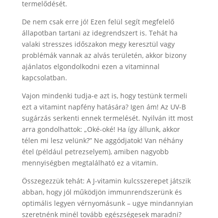
termelődését.
De nem csak erre jó! Ezen felül segít megfelelő
állapotban tartani az idegrendszert is. Tehát ha
valaki stresszes időszakon megy keresztül vagy
problémák vannak az alvás területén, akkor bizony
ajánlatos elgondolkodni ezen a vitaminnal
kapcsolatban.
Vajon mindenki tudja-e azt is, hogy testünk termeli
ezt a vitamint napfény hatására? Igen ám! Az UV-B
sugárzás serkenti ennek termelését. Nyilván itt most
arra gondolhattok: „Oké-oké! Ha így állunk, akkor
télen mi lesz velünk?” Ne aggódjatok! Van néhány
étel (például petrezselyem), amiben nagyobb
mennyiségben megtalálható ez a vitamin.
Összegezzük tehát: A J-vitamin kulcsszerepet játszik
abban, hogy jól működjön immunrendszerünk és
optimális legyen vérnyomásunk – ugye mindannyian
szeretnénk minél tovább egészségesek maradni?