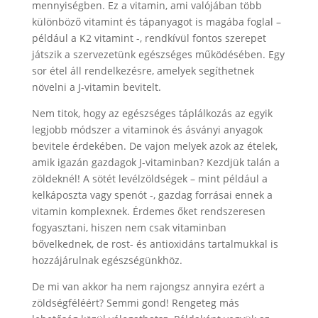
mennyiségben. Ez a vitamin, ami valójában több
különböző vitamint és tápanyagot is magába foglal –
például a K2 vitamint -, rendkívül fontos szerepet
játszik a szervezetünk egészséges működésében. Egy
sor étel áll rendelkezésre, amelyek segíthetnek
növelni a J-vitamin bevitelt.
Nem titok, hogy az egészséges táplálkozás az egyik
legjobb módszer a vitaminok és ásványi anyagok
bevitele érdekében. De vajon melyek azok az ételek,
amik igazán gazdagok J-vitaminban? Kezdjük talán a
zöldeknél! A sötét levélzöldségek – mint például a
kelkáposzta vagy spenót -, gazdag forrásai ennek a
vitamin komplexnek. Érdemes őket rendszeresen
fogyasztani, hiszen nem csak vitaminban
bővelkednek, de rost- és antioxidáns tartalmukkal is
hozzájárulnak egészségünkhöz.
De mi van akkor ha nem rajongsz annyira ezért a
zöldségféléért? Semmi gond! Rengeteg más