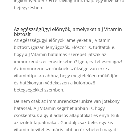
legkönnyebben? Erre rávilágítunk majd egy következő
bejegyzésben…
Az egészségügyi előnyök, amelyeket a J Vitamin
biztosít
Az egészségügyi előnyök, amelyeket a J Vitamin
biztosít, igazán lenyűgözők. Először is, tudtátok-e,
hogy a J Vitamin hatalmas szerepet játszik az
immunrendszer erősítésében? Igen, ez teljesen igaz!
Az immunrendszerünknek szüksége van erre a
vitamintípusra ahhoz, hogy megfelelően működjön
és hatékonyan védekezzen a különböző
betegségekkel szemben.
De nem csak az immunrendszerünkre van jótékony
hatással. A J Vitamin segíthet abban is, hogy
csökkentsük a gyulladásos állapotokat és enyhítsük
az ízületi fájdalmakat. Gondolj csak bele: egy kis
vitamin bevitel és máris jobban érezheted magad!