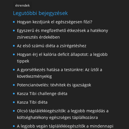
étrendek
Legutóbbi bejegyzések
Hogyan kezdjünk el egészségesen főzi?
Egyszerű és megfizethető étkezések a hatékony
zsírvesztés érdekében
Az első számú diéta a zsírégetéshez
Hogyan érj el kalória deficit állapotot: a legjobb
tippek
A gyorsétkezés hatása a testünkre: Az íztől a
következményekig
Potencianövelés: tévhitek és igazságok
Kasza Tibi challenge diéta
Kasza Tibi diéta
Olcsó táplálékkiegészítők: a legjobb megoldás a
költséghatékony egészséges táplálkozásra
A legjobb vegán táplálékkiegészítők a mindennapi