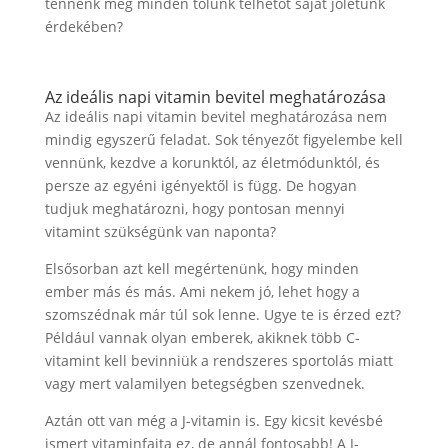
tennénk meg minden tőlünk telhetőt saját jólétünk
érdekében?
Az ideális napi vitamin bevitel meghatározása
Az ideális napi vitamin bevitel meghatározása nem
mindig egyszerű feladat. Sok tényezőt figyelembe kell
vennünk, kezdve a korunktól, az életmódunktól, és
persze az egyéni igényektől is függ. De hogyan
tudjuk meghatározni, hogy pontosan mennyi
vitamint szükségünk van naponta?
Elsősorban azt kell megértenünk, hogy minden
ember más és más. Ami nekem jó, lehet hogy a
szomszédnak már túl sok lenne. Ugye te is érzed ezt?
Például vannak olyan emberek, akiknek több C-
vitamint kell bevinniük a rendszeres sportolás miatt
vagy mert valamilyen betegségben szenvednek.
Aztán ott van még a J-vitamin is. Egy kicsit kevésbé
ismert vitaminfajta ez, de annál fontosabb! A J-