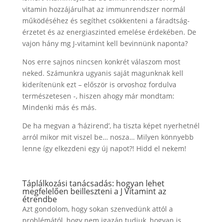
vitamin hozzájárulhat az immunrendszer normál
működéséhez és segíthet csökkenteni a fáradtság-
érzetet és az energiaszinted emelése érdekében. De
vajon hány mg J-vitamint kell bevinnünk naponta?
Nos erre sajnos nincsen konkrét válaszom most
neked. Számunkra ugyanis saját magunknak kell
kiderítenünk ezt – először is orvoshoz fordulva
természetesen -, hiszen ahogy már mondtam:
Mindenki más és más.
De ha megvan a ‘házirend’, ha tiszta képet nyerhetnél
arról mikor mit viszel be… nosza… Milyen könnyebb
lenne így elkezdeni egy új napot?! Hidd el nekem!
Táplálkozási tanácsadás: hogyan lehet
megfelelően beilleszteni a J Vitamint az
étrendbe
Azt gondolom, hogy sokan szenvedünk attól a
problémától, hogy nem igazán tudjuk, hogyan is