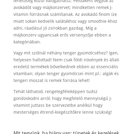
lehetőség közül válogathatsz. Példaként vegyük az
avokádót vagy májkonzervet; mindketten remek J-
vitamin forrásnak számítanak. Az avokádó finom íze
miatt sokan kedvelik salátákhoz vagy smoothie-khoz
adni, ráadásul jó zsírokban gazdag. Míg a
májkonzerv ugyancsak erős versenyzője ebben a
kategóriában.
Vagy mit szólnál néhány tenger gyümölcséhez? Igen,
helyesen hallottad! Nem csak földi növények és állati
eredetű termékek bővelkednek ebben az essenciális
vitamban; olyan tenger gyümölcsei mint pl.: algák és
tengeri moszat is remek forrása lehet!
Tehát láthatod, rengetegféleképpen tudsz
gondoskodni arról, hogy megfelelő mennyiségű J-
vitamint juttass be szervezetbe anélkül hogy
mesterséges étrend-kiegészítőkre lenne szükség!
Mit tegyünk, ha hiány van: tünetek és kezelések