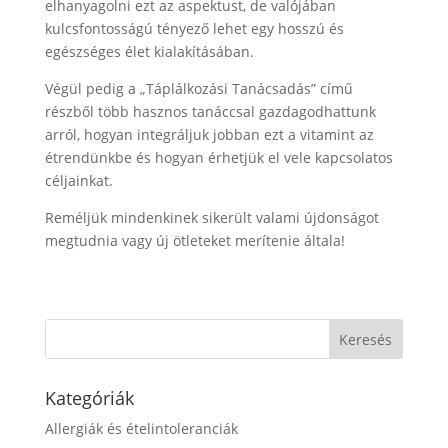
elhanyagolni ezt az aspektust, de valójában
kulcsfontosságú tényező lehet egy hosszú és
egészséges élet kialakításában.
Végül pedig a „Táplálkozási Tanácsadás” című
részből több hasznos tanáccsal gazdagodhattunk
arról, hogyan integráljuk jobban ezt a vitamint az
étrendünkbe és hogyan érhetjük el vele kapcsolatos
céljainkat.
Reméljük mindenkinek sikerült valami újdonságot
megtudnia vagy új ötleteket merítenie általa!
Kategóriák
Allergiák és ételintoleranciák