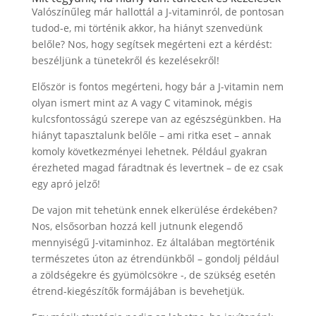
Valószínűleg már hallottál a J-vitaminról, de pontosan
tudod-e, mi történik akkor, ha hiányt szenvedünk
belőle? Nos, hogy segítsek megérteni ezt a kérdést:
beszéljünk a tünetekről és kezelésekről!
Először is fontos megérteni, hogy bár a J-vitamin nem
olyan ismert mint az A vagy C vitaminok, mégis
kulcsfontosságú szerepe van az egészségünkben. Ha
hiányt tapasztalunk belőle – ami ritka eset – annak
komoly következményei lehetnek. Például gyakran
érezheted magad fáradtnak és levertnek – de ez csak
egy apró jelző!
De vajon mit tehetünk ennek elkerülése érdekében?
Nos, elsősorban hozzá kell jutnunk elegendő
mennyiségű J-vitaminhoz. Ez általában megtörténik
természetes úton az étrendünkből – gondolj például
a zöldségekre és gyümölcsökre -, de szükség esetén
étrend-kiegészítők formájában is bevehetjük.