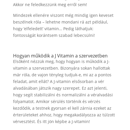
Akkor ne feledkezzünk meg erről sem!
Mindezek ellenére viszont még mindig igen keveset
beszélnek róla – lehetne mondani rá azt például,
hogy ‘elfeledett’ vitamin… Pedig láthatjuk:
fontosságát korántsem szabad lebecsülni!
Hogyan működik a J Vitamin a szervezetben
Elsőként nézzük meg, hogy hogyan is működik a J-
vitamin a szervezetben. Bizonyára sokan hallottak
már róla, de vajon tényleg tudjuk-e, mi az a pontos
feladat, amit ellát? A J-vitamin elsősorban a vér
alvadásában játszik nagy szerepet. Ez azt jelenti,
hogy segít stabilizálni és normalizálni a véralvadási
folyamatot. Amikor sérülés történik és vérzés
kezdődik, a testnek gyorsan el kell zárnia ezeket az
érterületeket ahhoz, hogy megakadályozza az túlzott
vérvesztést. És itt jön képbe a J-vitamin!