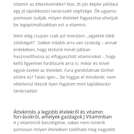
vitamin az étkezéseinkbe? Nos, itt jön képbe például
egy jó táplálkozási tanácsadó segítsége. Ők ugyanis
pontosan tudják, milyen ételeket fogyasztva vihetjük
be legoptimálisabban ezt a vitamint.
Nem elég csupán csak azt mondani: „egyetek több
zöldséget!”. Sokkal inkább arra van szükség – annak
érdekében, hogy testünk minél jobban
hasznosíthassa az elfogyasztott vitaminokat -, hogy
kellő figyelmet fordítsunk arra is: mikor és mivel
együk ezeket az ételeket. Fura gondolatnak tűnhet
elsőre ez? Talán igen… De higgye el mindenki: nem
véletlenül létezik ilyen fogalom mint táplálkozási
tanácsadás!
Áttekintés a legjobb ételekről és vitamin
forrásokról, amelyek gazdagok J Vitaminban
A J-vitaminról beszélgetve, sokan nem ismerik
pontosan milyen ételekben található meg nagyobb