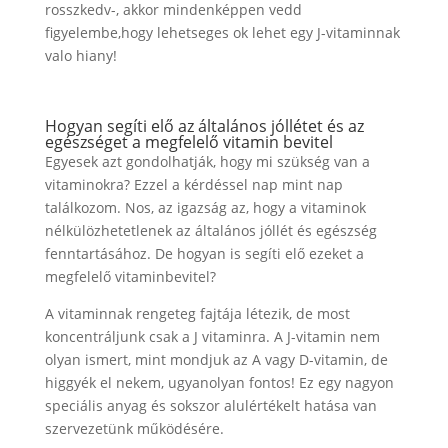
rosszkedv-, akkor mindenképpen vedd
figyelembe,hogy lehetseges ok lehet egy J-vitaminnak
valo hiany!
Hogyan segíti elő az általános jóllétet és az
egészséget a megfelelő vitamin bevitel
Egyesek azt gondolhatják, hogy mi szükség van a
vitaminokra? Ezzel a kérdéssel nap mint nap
találkozom. Nos, az igazság az, hogy a vitaminok
nélkülözhetetlenek az általános jóllét és egészség
fenntartásához. De hogyan is segíti elő ezeket a
megfelelő vitaminbevitel?
A vitaminnak rengeteg fajtája létezik, de most
koncentráljunk csak a J vitaminra. A J-vitamin nem
olyan ismert, mint mondjuk az A vagy D-vitamin, de
higgyék el nekem, ugyanolyan fontos! Ez egy nagyon
speciális anyag és sokszor alulértékelt hatása van
szervezetünk működésére.