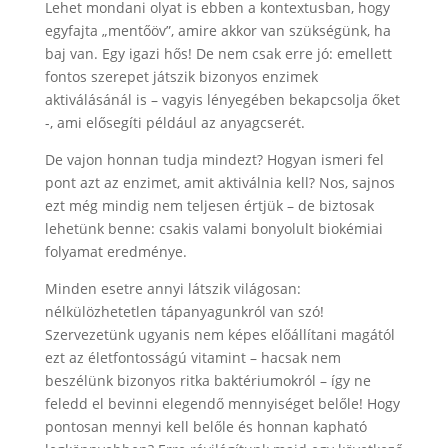
Lehet mondani olyat is ebben a kontextusban, hogy
egyfajta „mentőöv”, amire akkor van szükségünk, ha
baj van. Egy igazi hős! De nem csak erre jó: emellett
fontos szerepet játszik bizonyos enzimek
aktiválásánál is – vagyis lényegében bekapcsolja őket
-, ami elősegíti például az anyagcserét.
De vajon honnan tudja mindezt? Hogyan ismeri fel
pont azt az enzimet, amit aktiválnia kell? Nos, sajnos
ezt még mindig nem teljesen értjük – de biztosak
lehetünk benne: csakis valami bonyolult biokémiai
folyamat eredménye.
Minden esetre annyi látszik világosan:
nélkülözhetetlen tápanyagunkról van szó!
Szervezetünk ugyanis nem képes előállítani magától
ezt az életfontosságú vitamint – hacsak nem
beszélünk bizonyos ritka baktériumokról – így ne
feledd el bevinni elegendő mennyiséget belőle! Hogy
pontosan mennyi kell belőle és honnan kapható