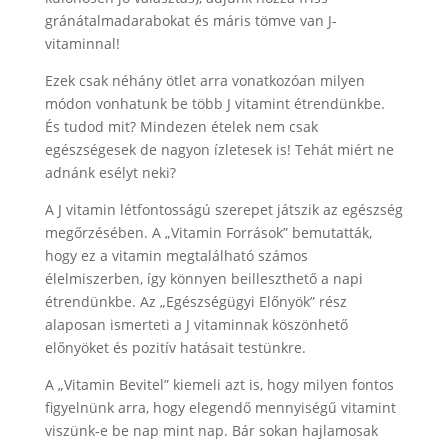
gránátalmadarabokat és máris tömve van J-
vitaminnal!
Ezek csak néhány ötlet arra vonatkozóan milyen
módon vonhatunk be több J vitamint étrendünkbe.
És tudod mit? Mindezen ételek nem csak
egészségesek de nagyon ízletesek is! Tehát miért ne
adnánk esélyt neki?
A J vitamin létfontosságú szerepet játszik az egészség
megőrzésében. A „Vitamin Források” bemutatták,
hogy ez a vitamin megtalálható számos
élelmiszerben, így könnyen beilleszthető a napi
étrendünkbe. Az „Egészségügyi Előnyök” rész
alaposan ismerteti a J vitaminnak köszönhető
előnyöket és pozitív hatásait testünkre.
A „Vitamin Bevitel” kiemeli azt is, hogy milyen fontos
figyelnünk arra, hogy elegendő mennyiségű vitamint
viszünk-e be nap mint nap. Bár sokan hajlamosak