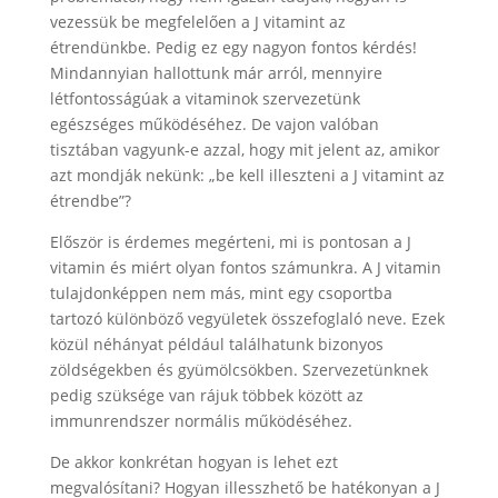
vezessük be megfelelően a J vitamint az
étrendünkbe. Pedig ez egy nagyon fontos kérdés!
Mindannyian hallottunk már arról, mennyire
létfontosságúak a vitaminok szervezetünk
egészséges működéséhez. De vajon valóban
tisztában vagyunk-e azzal, hogy mit jelent az, amikor
azt mondják nekünk: „be kell illeszteni a J vitamint az
étrendbe”?
Először is érdemes megérteni, mi is pontosan a J
vitamin és miért olyan fontos számunkra. A J vitamin
tulajdonképpen nem más, mint egy csoportba
tartozó különböző vegyületek összefoglaló neve. Ezek
közül néhányat például találhatunk bizonyos
zöldségekben és gyümölcsökben. Szervezetünknek
pedig szüksége van rájuk többek között az
immunrendszer normális működéséhez.
De akkor konkrétan hogyan is lehet ezt
megvalósítani? Hogyan illesszhető be hatékonyan a J