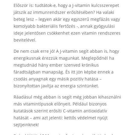
Először is: tudtátok-e, hogy a J-vitamin kulcsszerepet
játszik az immunrendszer erősítésében? Ha valaki
beteg lesz – legyen akár egy egyszerű megfázás vagy
komolyabb bakteriális fertőzés -, annak gyógyulási
ideje jelentősen csökkenhet ezen vitamin rendszeres
bevitelével.
De nem csak erre jó! A J-vitamin segít abban is, hogy
energikusnak érezzük magunkat. Meglepődnél ha
megtudnád hány ember szenved krónikus
fáradtságban manapság. És itt jön képbe ennek a
csodás anyagnak egy másik pozitív hatása –
bizonyítottan javítja az energia szintünket.
Ráadásul még abban is segít még jobban kihasználni
más vitamintípusok előnyeit. Például bizonyos
kutatások szerint erősíti C-vitamin antioxidatív
hatását – ami azt jelenti: kettős védelmet nyújt
sejtjeinknek!