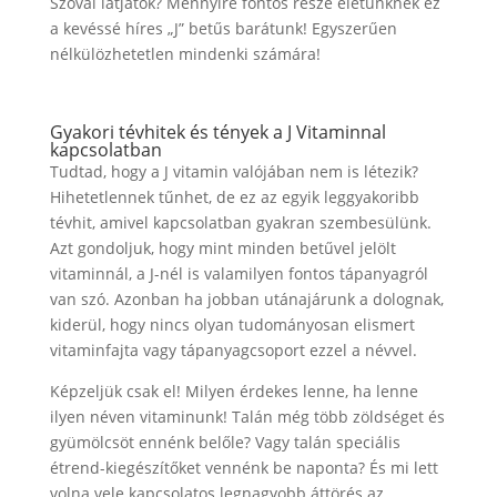
Szóval látjátok? Mennyire fontos része életünknek ez
a kevéssé híres „J” betűs barátunk! Egyszerűen
nélkülözhetetlen mindenki számára!
Gyakori tévhitek és tények a J Vitaminnal
kapcsolatban
Tudtad, hogy a J vitamin valójában nem is létezik?
Hihetetlennek tűnhet, de ez az egyik leggyakoribb
tévhit, amivel kapcsolatban gyakran szembesülünk.
Azt gondoljuk, hogy mint minden betűvel jelölt
vitaminnál, a J-nél is valamilyen fontos tápanyagról
van szó. Azonban ha jobban utánajárunk a dolognak,
kiderül, hogy nincs olyan tudományosan elismert
vitaminfajta vagy tápanyagcsoport ezzel a névvel.
Képzeljük csak el! Milyen érdekes lenne, ha lenne
ilyen néven vitaminunk! Talán még több zöldséget és
gyümölcsöt ennénk belőle? Vagy talán speciális
étrend-kiegészítőket vennénk be naponta? És mi lett
volna vele kapcsolatos legnagyobb áttörés az