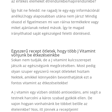
az értékes elemeket étrendünkbe/napirendünkbe?
Így hát ne feledd: ne ragadj le egy-egy információnál
anélkül,hogy alaposabban utána nem jársz! Mindig
olvasd el figyelmesen mi van ráírva termékekre vagy
miket ajánlanak neked mások. Így te magad
irányíthatod saját egészséged feletti döntéseid.
Egyszerű recept ötletek, hogy több J Vitamint
vonjunk be étkezéseinkbe
Sokan nem tudják, de a J vitamint kulcsszerepet
játszik az egészségünk megőrzésében. Most pedig
olyan szuper egyszerű recept ötleteket hoztam
Nektek, amikkel könnyedén bevonthatjátok ezt a
fontos vitamint az étkezéseitekbe!
A J vitamin egy vízben oldódó antioxidáns, ami segít a
testnek harcolni a káros szabad gyökök ellen. De
vajon hogyan vonhatnánk be többet belőle az
ételeinkbe? Nos, itt jönnek a receptjeim!