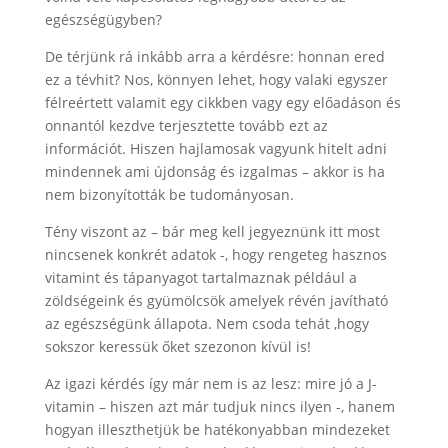
egészségügyben?
De térjünk rá inkább arra a kérdésre: honnan ered
ez a tévhit? Nos, könnyen lehet, hogy valaki egyszer
félreértett valamit egy cikkben vagy egy előadáson és
onnantól kezdve terjesztette tovább ezt az
információt. Hiszen hajlamosak vagyunk hitelt adni
mindennek ami újdonság és izgalmas – akkor is ha
nem bizonyították be tudományosan.
Tény viszont az – bár meg kell jegyeznünk itt most
nincsenek konkrét adatok -, hogy rengeteg hasznos
vitamint és tápanyagot tartalmaznak például a
zöldségeink és gyümölcsök amelyek révén javítható
az egészségünk állapota. Nem csoda tehát ,hogy
sokszor keressük őket szezonon kívül is!
Az igazi kérdés így már nem is az lesz: mire jó a J-
vitamin – hiszen azt már tudjuk nincs ilyen -, hanem
hogyan illeszthetjük be hatékonyabban mindezeket