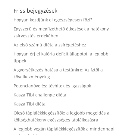
Friss bejegyzések
Hogyan kezdjünk el egészségesen főzi?
Egyszerű és megfizethető étkezések a hatékony
zsírvesztés érdekében
Az első számú diéta a zsírégetéshez
Hogyan érj el kalória deficit állapotot: a legjobb
tippek
A gyorsétkezés hatása a testünkre: Az íztől a
következményekig
Potencianövelés: tévhitek és igazságok
Kasza Tibi challenge diéta
Kasza Tibi diéta
Olcsó táplálékkiegészítők: a legjobb megoldás a
költséghatékony egészséges táplálkozásra
A legjobb vegán táplálékkiegészítők a mindennapi