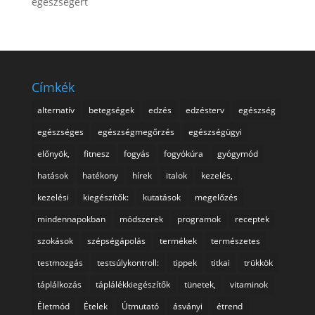
egészségért
Címkék
alternatív
betegségek
edzés
edzésterv
egészség
egészséges
egészségmegőrzés
egészségügyi
előnyök,
fitnesz
fogyás
fogyókúra
gyógymód
hatások
hatékony
hírek
italok
kezelés,
kezelési
kiegészítők:
kutatások
megelőzés
mindennapokban
módszerek
programok
receptek
szokások
szépségápolás
termékek
természetes
testmozgás
testsúlykontroll:
tippek
titkai
trükkök
táplálkozás
táplálékkiegészítők
tünetek,
vitaminok
Életmód
Ételek
Útmutató
ásványi
étrend