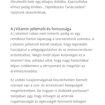
illeszkedik bele egy átlagos diétába. Kapcsolódva
ehhez pedig értékes „Táplálkozási Tanácsadást”
nyújtunk olvasóinknak.
A J Vitamin jellemzői és fontossága
A J vitamint sokan nem ismerik, pedig ez egy
rendkívül fontos tápanyag a szervezetünk számára. A
J vitamin jellemzői között találjuk, hogy leginkább
hozzájárul a sebgyógyuláshoz és az immunrendszer
erősítéséhez. Mégis mitől olyan különleges ez a
vitamin? Nos, például attól, hogy nagy hatásfokkal
képes csökkenteni a vérnyomást és megelőzi az
érelmeszesedést.
Ez utóbbi tulajdonságának köszönhetően kiemelt
szerepe van a szív- és érrendszeri betegségek
megelőzésében. De hogyan is működik pontosan?
Valójában úgy, hogy elősegíti az artériák
rugalmasságát és egészségét fenntartó kollagén