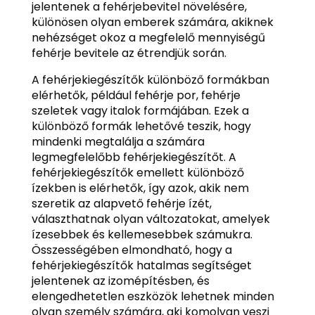
jelentenek a fehérjebevitel növelésére,
különösen olyan emberek számára, akiknek
nehézséget okoz a megfelelő mennyiségű
fehérje bevitele az étrendjük során.
A fehérjekiegészítők különböző formákban
elérhetők, például fehérje por, fehérje
szeletek vagy italok formájában. Ezek a
különböző formák lehetővé teszik, hogy
mindenki megtalálja a számára
legmegfelelőbb fehérjekiegészítőt. A
fehérjekiegészítők emellett különböző
ízekben is elérhetők, így azok, akik nem
szeretik az alapvető fehérje ízét,
választhatnak olyan változatokat, amelyek
ízesebbek és kellemesebbek számukra.
Összességében elmondható, hogy a
fehérjekiegészítők hatalmas segítséget
jelentenek az izomépítésben, és
elengedhetetlen eszközök lehetnek minden
olyan személy számára, aki komolyan veszi