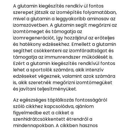
A glutamin kiegészítés rendkív ül fontos
szerepet játszik az izomépítés folyamatában,
mivel a glutamin a leggyakoribb aminosav az
izomszövetben. A glutamin segít megőrizni az
izomtömeget és támogatja az
izomregenerációt, így hozzájárul az erőteljes
és hatékony edzésekhez. Emellett a glutamin
segíthet csökkenteni az izomfáradtságot és
támogatja az immunrendszer működését is.
Ezért a glutamin kiegészítés rendkívül fontos
lehet a sportolók számára, akik intenzív
edzéseket végeznek, valamint azok számára
is, akik szeretnék megőrizni izomtömegüket
és javítani teljesítményüket.
Az egészséges táplálkozás fontosságáról
szóló cikkhez kapcsolódva, ajánlom
figyelmedbe ezt a cikket a
szenhidrátcsökkentett étrendről a
mindennapokban. A cikkben hasznos