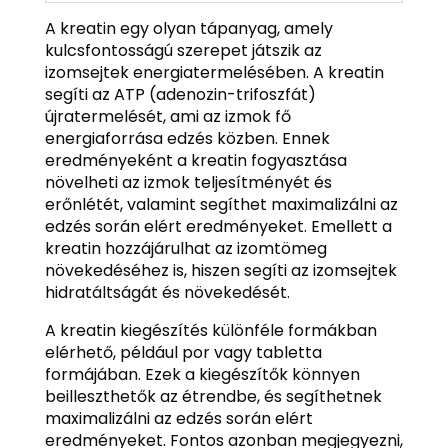
A kreatin egy olyan tápanyag, amely
kulcsfontosságú szerepet játszik az
izomsejtek energiatermelésében. A kreatin
segíti az ATP (adenozin-trifoszfát)
újratermelését, ami az izmok fő
energiaforrása edzés közben. Ennek
eredményeként a kreatin fogyasztása
növelheti az izmok teljesítményét és
erőnlétét, valamint segíthet maximalizálni az
edzés során elért eredményeket. Emellett a
kreatin hozzájárulhat az izomtömeg
növekedéséhez is, hiszen segíti az izomsejtek
hidratáltságát és növekedését.
A kreatin kiegészítés különféle formákban
elérhető, például por vagy tabletta
formájában. Ezek a kiegészítők könnyen
beilleszthetők az étrendbe, és segíthetnek
maximalizálni az edzés során elért
eredményeket. Fontos azonban megjegyezni,