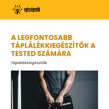
A LEGFONTOSABB
TÁPLÁLÉKKIEGÉSZÍTŐK A
TESTED SZÁMÁRA
Táplálékkiegészítők