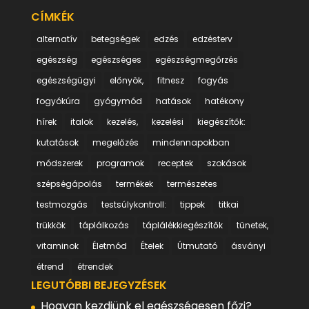
CÍMKÉK
alternatív
betegségek
edzés
edzésterv
egészség
egészséges
egészségmegőrzés
egészségügyi
előnyök,
fitnesz
fogyás
fogyókúra
gyógymód
hatások
hatékony
hírek
italok
kezelés,
kezelési
kiegészítők:
kutatások
megelőzés
mindennapokban
módszerek
programok
receptek
szokások
szépségápolás
termékek
természetes
testmozgás
testsúlykontroll:
tippek
titkai
trükkök
táplálkozás
táplálékkiegészítők
tünetek,
vitaminok
Életmód
Ételek
Útmutató
ásványi
étrend
étrendek
LEGUTÓBBI BEJEGYZÉSEK
Hogyan kezdjünk el egészségesen főzi?