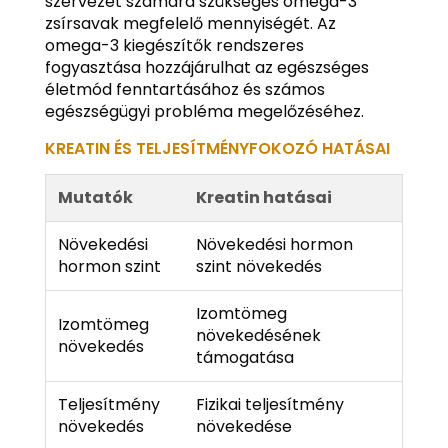
szervezet számára szükséges omega-3
zsírsavak megfelelő mennyiségét. Az
omega-3 kiegészítők rendszeres
fogyasztása hozzájárulhat az egészséges
életmód fenntartásához és számos
egészségügyi probléma megelőzéséhez.
KREATIN ÉS TELJESÍTMÉNYFOKOZÓ HATÁSAI
Mutatók
Kreatin hatásai
Növekedési
Növekedési hormon
hormon szint
szint növekedés
Izomtömeg
Izomtömeg
növekedésének
növekedés
támogatása
Teljesítmény
Fizikai teljesítmény
növekedés
növekedése