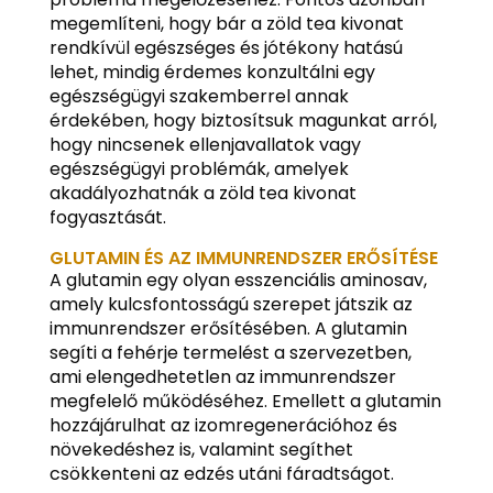
megemlíteni, hogy bár a zöld tea kivonat
rendkívül egészséges és jótékony hatású
lehet, mindig érdemes konzultálni egy
egészségügyi szakemberrel annak
érdekében, hogy biztosítsuk magunkat arról,
hogy nincsenek ellenjavallatok vagy
egészségügyi problémák, amelyek
akadályozhatnák a zöld tea kivonat
fogyasztását.
GLUTAMIN ÉS AZ IMMUNRENDSZER ERŐSÍTÉSE
A glutamin egy olyan esszenciális aminosav,
amely kulcsfontosságú szerepet játszik az
immunrendszer erősítésében. A glutamin
segíti a fehérje termelést a szervezetben,
ami elengedhetetlen az immunrendszer
megfelelő működéséhez. Emellett a glutamin
hozzájárulhat az izomregenerációhoz és
növekedéshez is, valamint segíthet
csökkenteni az edzés utáni fáradtságot.