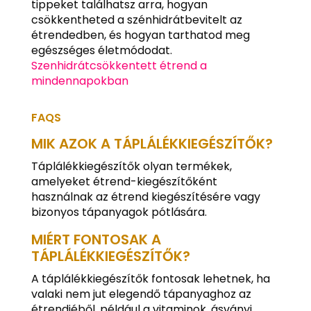
tippeket találhatsz arra, hogyan
csökkentheted a szénhidrátbevitelt az
étrendedben, és hogyan tarthatod meg
egészséges életmódodat.
Szenhidrátcsökkentett étrend a
mindennapokban
FAQS
MIK AZOK A TÁPLÁLÉKKIEGÉSZÍTŐK?
Táplálékkiegészítők olyan termékek,
amelyeket étrend-kiegészítőként
használnak az étrend kiegészítésére vagy
bizonyos tápanyagok pótlására.
MIÉRT FONTOSAK A
TÁPLÁLÉKKIEGÉSZÍTŐK?
A táplálékkiegészítők fontosak lehetnek, ha
valaki nem jut elegendő tápanyaghoz az
étrendjéből, például a vitaminok, ásványi