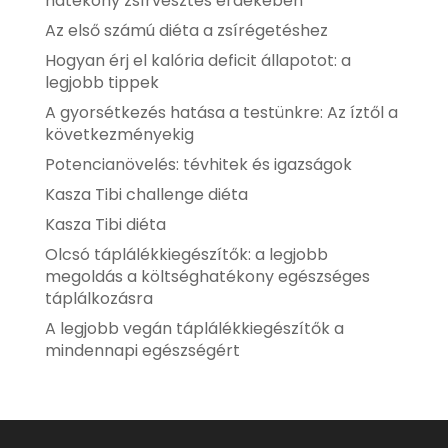
hatékony zsírvesztés érdekében
Az első számú diéta a zsírégetéshez
Hogyan érj el kalória deficit állapotot: a
legjobb tippek
A gyorsétkezés hatása a testünkre: Az íztől a
következményekig
Potencianövelés: tévhitek és igazságok
Kasza Tibi challenge diéta
Kasza Tibi diéta
Olcsó táplálékkiegészítők: a legjobb
megoldás a költséghatékony egészséges
táplálkozásra
A legjobb vegán táplálékkiegészítők a
mindennapi egészségért