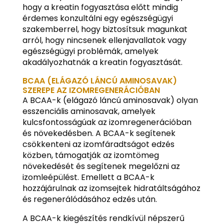
hogy a kreatin fogyasztása előtt mindig
érdemes konzultálni egy egészségügyi
szakemberrel, hogy biztosítsuk magunkat
arról, hogy nincsenek ellenjavallatok vagy
egészségügyi problémák, amelyek
akadályozhatnák a kreatin fogyasztását.
BCAA (ELÁGAZÓ LÁNCÚ AMINOSAVAK)
SZEREPE AZ IZOMREGENERÁCIÓBAN
A BCAA-k (elágazó láncú aminosavak) olyan
esszenciális aminosavak, amelyek
kulcsfontosságúak az izomregenerációban
és növekedésben. A BCAA-k segítenek
csökkenteni az izomfáradtságot edzés
közben, támogatják az izomtömeg
növekedését és segítenek megelőzni az
izomleépülést. Emellett a BCAA-k
hozzájárulnak az izomsejtek hidratáltságához
és regenerálódásához edzés után.
A BCAA-k kiegészítés rendkívül népszerű