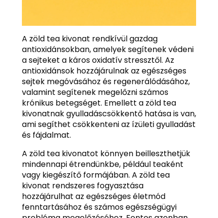
A zöld tea kivonat rendkívül gazdag
antioxidánsokban, amelyek segítenek védeni
a sejteket a káros oxidatív stressztől. Az
antioxidánsok hozzájárulnak az egészséges
sejtek megóvásához és regenerálódásához,
valamint segítenek megelőzni számos
krónikus betegséget. Emellett a zöld tea
kivonatnak gyulladáscsökkentő hatása is van,
ami segíthet csökkenteni az ízületi gyulladást
és fájdalmat.
A zöld tea kivonatot könnyen beilleszthetjük
mindennapi étrendünkbe, például teaként
vagy kiegészítő formájában. A zöld tea
kivonat rendszeres fogyasztása
hozzájárulhat az egészséges életmód
fenntartásához és számos egészségügyi
probléma megelőzéséhez. Fontos azonban