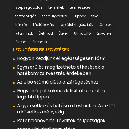
szépségápolás
termékek
természetes
testmozgás
testsúlykontroll:
tippek
titkai
trükkök
táplálkozás
táplálékkiegészítők
tünetek,
vitaminok
Életmód
Ételek
Útmutató
ásványi
étrend
étrendek
LEGUTÓBBI BEJEGYZÉSEK
Hogyan kezdjünk el egészségesen főzi?
Egyszerű és megfizethető étkezések a
hatékony zsírvesztés érdekében
Az első számú diéta a zsírégetéshez
Hogyan érj el kalória deficit állapotot: a
legjobb tippek
A gyorsétkezés hatása a testünkre: Az íztől
a következményekig
Potencianövelés: tévhitek és igazságok