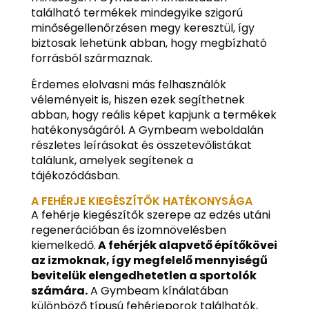
található termékek mindegyike szigorú
minőségellenőrzésen megy keresztül, így
biztosak lehetünk abban, hogy megbízható
forrásból származnak.
Érdemes elolvasni más felhasználók
véleményeit is, hiszen ezek segíthetnek
abban, hogy reális képet kapjunk a termékek
hatékonyságáról. A Gymbeam weboldalán
részletes leírásokat és összetevőlistákat
találunk, amelyek segítenek a
tájékozódásban.
A FEHÉRJE KIEGÉSZÍTŐK HATÉKONYSÁGA
A fehérje kiegészítők szerepe az edzés utáni
regenerációban és izomnövelésben
kiemelkedő.
A fehérjék alapvető építőkövei
az izmoknak, így megfelelő mennyiségű
bevitelük elengedhetetlen a sportolók
számára.
A Gymbeam kínálatában
különböző típusú fehérjeporok találhatók,