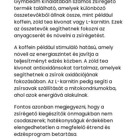
Gymbeam kínálatában számos zsírégető
termék található, amelyek különböző
összetevőkből állnak össze, mint például
koffein, zöld tea kivonat vagy L-karnitin. Ezek
az összetevők segíthetnek fokozni az
anyagcserét és növelni a zsírégetést.
A koffein például stimuláló hatású, amely
növeli az energiaszintet és javítja a
teljesítményt edzés közben. A zöld tea
kivonat antioxidánsokat tartalmaz, amelyek
segíthetnek a zsírok oxidációjának
fokozásában. Az L-karnitin pedig segíti a
zsírsavak szállítását a mitokondriumokba,
ahol azok energiává alakulnak.
Fontos azonban megjegyezni, hogy a
zsírégető kiegészítők önmagukban nem
csodaszerek; hatékonyságuk érdekében
elengedhetetlen a megfelelő étrend és
edzésprogram betartása.