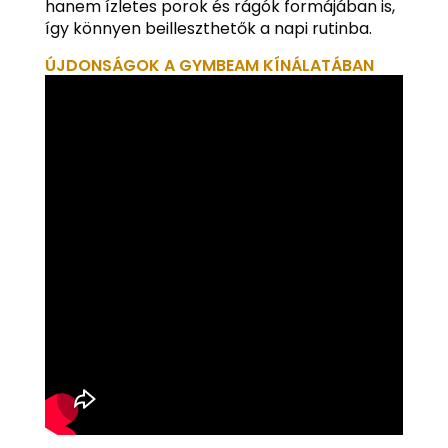
hanem ízletes porok és rágók formájában is,
így könnyen beilleszthetők a napi rutinba.
ÚJDONSÁGOK A GYMBEAM KÍNÁLATÁBAN