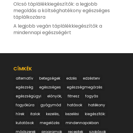
Olcsó táplálékkiegészítők: a legjobb
megoldás a költséghatékony egészséges
táplálkozásra
A legjobb vegán táplálékkiegészítők a
mindennapi egészségért
CÍMKÉK
alternatív
betegségek
edzés
edzésterv
egészség
egészséges
egészségmegőrzés
egészségügyi
előnyök,
fitnesz
fogyás
fogyókúra
gyógymód
hatások
hatékony
hírek
italok
kezelés,
kezelési
kiegészítők:
kutatások
megelőzés
mindennapokban
módszerek
programok
receptek
szokások