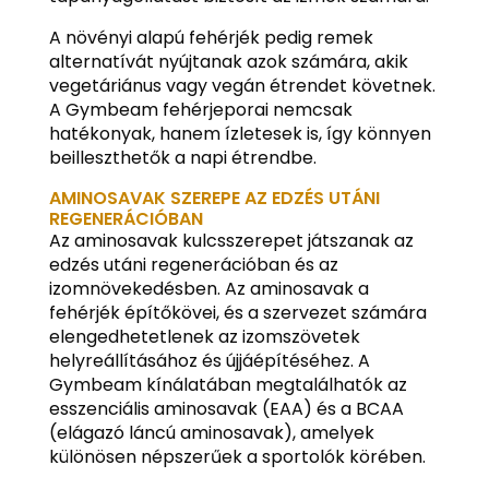
A növényi alapú fehérjék pedig remek
alternatívát nyújtanak azok számára, akik
vegetáriánus vagy vegán étrendet követnek.
A Gymbeam fehérjeporai nemcsak
hatékonyak, hanem ízletesek is, így könnyen
beilleszthetők a napi étrendbe.
AMINOSAVAK SZEREPE AZ EDZÉS UTÁNI
REGENERÁCIÓBAN
Az aminosavak kulcsszerepet játszanak az
edzés utáni regenerációban és az
izomnövekedésben. Az aminosavak a
fehérjék építőkövei, és a szervezet számára
elengedhetetlenek az izomszövetek
helyreállításához és újjáépítéséhez. A
Gymbeam kínálatában megtalálhatók az
esszenciális aminosavak (EAA) és a BCAA
(elágazó láncú aminosavak), amelyek
különösen népszerűek a sportolók körében.