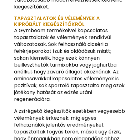
kiegészítőiket.
TAPASZTALATOK ÉS VÉLEMÉNYEK A
KIPRÓBÁLT KIEGÉSZÍTŐKRŐL
A Gymbeam termékeivel kapcsolatos
tapasztalatok és vélemények rendkívül
változatosak. Sok felhasználó dicséri a
fehérjeporokat ízük és oldódásuk miatt;
sokan kiemelik, hogy ezek könnyen
beilleszthetők turmixokba vagy joghurtba
anélkül, hogy zavaró állagot okoznának. Az
aminosavakkal kapcsolatos vélemények is
pozitívak; sok sportoló tapasztalta meg azok
jótékony hatását az edzés utáni
regenerációra.
A zsírégető kiegészítők esetében vegyesebb
vélemények érkeznek; míg egyes
felhasználók jelentős eredményeket
tapasztaltak fogyás terén, mások úgy érzik,
hogy önmagukban nem elegendőek ahhoz,