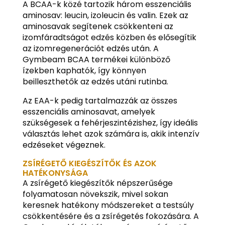
A BCAA-k közé tartozik három esszenciális
aminosav: leucin, izoleucin és valin. Ezek az
aminosavak segítenek csökkenteni az
izomfáradtságot edzés közben és elősegítik
az izomregenerációt edzés után. A
Gymbeam BCAA termékei különböző
ízekben kaphatók, így könnyen
beilleszthetők az edzés utáni rutinba.
Az EAA-k pedig tartalmazzák az összes
esszenciális aminosavat, amelyek
szükségesek a fehérjeszintézishez, így ideális
választás lehet azok számára is, akik intenzív
edzéseket végeznek.
ZSÍRÉGETŐ KIEGÉSZÍTŐK ÉS AZOK
HATÉKONYSÁGA
A zsírégető kiegészítők népszerűsége
folyamatosan növekszik, mivel sokan
keresnek hatékony módszereket a testsúly
csökkentésére és a zsírégetés fokozására. A