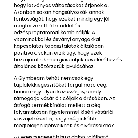
hogy látványos változásokat érjenek el.
Azonban sokan hangsúlyozzák annak
fontosságát, hogy ezeket mindig egy jól
megtervezett étrenddel és
edzésprogrammal kombinálják. A
vitaminokkal és ásványi anyagokkal
kapcsolatos tapasztalatok általában
pozitívak; sokan érzik úgy, hogy ezek
hozzájárultak energiaszintjük növeléséhez és
általános közérzetük javulásához.
A Gymbeam tehát nemcsak egy
táplálékkiegészítőket forgalmazó cég;
hanem egy olyan közösség is, amely
támogatja vásárlóit céljaik elérésében. Az
átfogó termékkínálat mellett a cég
folyamatosan figyelemmel kíséri vásárlói
visszajelzéseit is, hogy még inkább
megfeleljen igényeiknek és elvárásaiknak.
Az egeszsegesebb.hu oldalon található