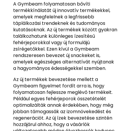
A Gymbeam folyamatosan bővíti
termékkínálatát új innovatív termékekkel,
amelyek megfelelnek a legfrissebb
táplálkozási trendeknek és tudományos
kutatásoknak. Az új termékek között gyakran
találkozhatunk különleges ízesítésű
fehérjeporokkal vagy új formulájú
zsírégetőkkel. Ezen kívül a Gymbeam
rendszeresen bevezet új snackeket is,
amelyek egészséges alternatívát nyújtanak
a hagyományos édességekkel szemben.
Az új termékek bevezetése mellett a
Gymbeam figyelmet fordít arra is, hogy
folyamatosan fejlessze meglévő termékeit.
Például egyes fehérjeporok összetételét
optimalizálták annak érdekében, hogy még
jobban támogassák az izomnövekedést és
regenerációt. Az új ízek bevezetése szintén
hozzájárul ahhoz, hogy a vásárlók
változatosabb módon élvezhessék kedvenc