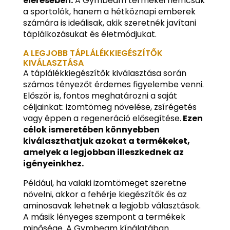
elérésében.
A Gymbeam termékei nemcsak
a sportolók, hanem a hétköznapi emberek
számára is ideálisak, akik szeretnék javítani
táplálkozásukat és életmódjukat.
A LEGJOBB TÁPLÁLÉKKIEGÉSZÍTŐK
KIVÁLASZTÁSA
A táplálékkiegészítők kiválasztása során
számos tényezőt érdemes figyelembe venni.
Először is, fontos meghatározni a saját
céljainkat: izomtömeg növelése, zsírégetés
vagy éppen a regeneráció elősegítése.
Ezen
célok ismeretében könnyebben
kiválaszthatjuk azokat a termékeket,
amelyek a legjobban illeszkednek az
igényeinkhez.
Például, ha valaki izomtömeget szeretne
növelni, akkor a fehérje kiegészítők és az
aminosavak lehetnek a legjobb választások.
A másik lényeges szempont a termékek
minősége. A Gymbeam kínálatában