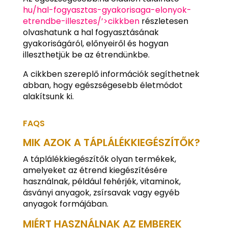
hu/hal-fogyasztas-gyakorisaga-elonyok-
etrendbe-illesztes/’>cikkben
részletesen
olvashatunk a hal fogyasztásának
gyakoriságáról, előnyeiről és hogyan
illeszthetjük be az étrendünkbe.
A cikkben szereplő információk segíthetnek
abban, hogy egészségesebb életmódot
alakítsunk ki.
FAQS
MIK AZOK A TÁPLÁLÉKKIEGÉSZÍTŐK?
A táplálékkiegészítők olyan termékek,
amelyeket az étrend kiegészítésére
használnak, például fehérjék, vitaminok,
ásványi anyagok, zsírsavak vagy egyéb
anyagok formájában.
MIÉRT HASZNÁLNAK AZ EMBEREK