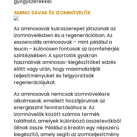
gyógyszerekkel.
AMINO SAVAK ÉS IZOMNÖVELŐK
Az aminosavak kulcsszerepet játszanak az
izomnövelésben és a regenerációban. Az
esszenciális aminosavak – mint például a
leucin – különösen fontosak az izomfehérjék
szintézisében. A sportolók gyakran
használnak aminosav-kiegészítőket edzés
előtt vagy után, hogy maximalizálják
teljesítményüket és felgyorsítsák
regenerációjukat.
Az aminosavak nemcsak izomnövelésre
alkalmasak; emellett hozzájárulnak az
energiaszint fenntartásához is. Az
izomnövelők között számos termék
található, amelyek különböző összetevőkből
állnak össze. Például a kreatin egy népszerű
kiegészítő, amely segíti az izomteljesítmény