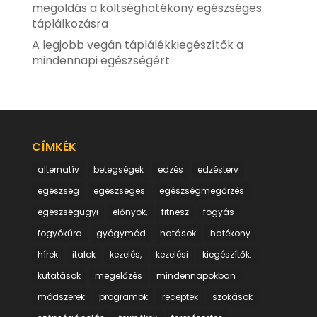
megoldás a költséghatékony egészséges
táplálkozásra
A legjobb vegán táplálékkiegészítők a
mindennapi egészségért
CÍMKÉK
alternatív
betegségek
edzés
edzésterv
egészség
egészséges
egészségmegőrzés
egészségügyi
előnyök,
fitnesz
fogyás
fogyókúra
gyógymód
hatások
hatékony
hírek
italok
kezelés,
kezelési
kiegészítők:
kutatások
megelőzés
mindennapokban
módszerek
programok
receptek
szokások