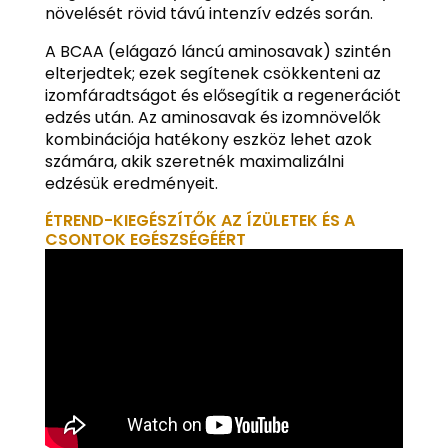
növelését rövid távú intenzív edzés során.
A BCAA (elágazó láncú aminosavak) szintén
elterjedtek; ezek segítenek csökkenteni az
izomfáradtságot és elősegítik a regenerációt
edzés után. Az aminosavak és izomnövelők
kombinációja hatékony eszköz lehet azok
számára, akik szeretnék maximalizálni
edzésük eredményeit.
ÉTREND-KIEGÉSZÍTŐK AZ ÍZÜLETEK ÉS A
CSONTOK EGÉSZSÉGÉÉRT