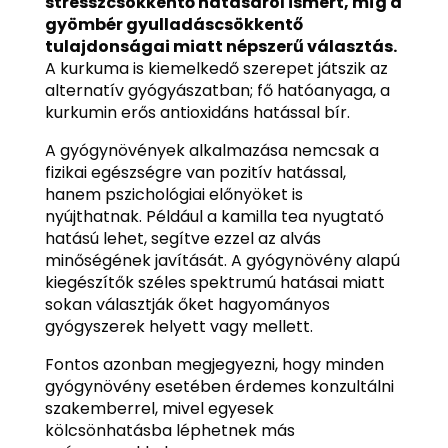
stresszcsökkentő hatásáról ismert, míg a
gyömbér gyulladáscsökkentő
tulajdonságai miatt népszerű választás.
A kurkuma is kiemelkedő szerepet játszik az
alternatív gyógyászatban; fő hatóanyaga, a
kurkumin erős antioxidáns hatással bír.
A gyógynövények alkalmazása nemcsak a
fizikai egészségre van pozitív hatással,
hanem pszichológiai előnyöket is
nyújthatnak. Például a kamilla tea nyugtató
hatású lehet, segítve ezzel az alvás
minőségének javítását. A gyógynövény alapú
kiegészítők széles spektrumú hatásai miatt
sokan választják őket hagyományos
gyógyszerek helyett vagy mellett.
Fontos azonban megjegyezni, hogy minden
gyógynövény esetében érdemes konzultálni
szakemberrel, mivel egyesek
kölcsönhatásba léphetnek más