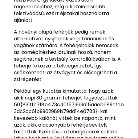
regenerációhoz, míg a kazein lassabb
felszívódású, ezért éjszakai használatra
ajánlott.
A növényi alapú fehérjék pedig remek
alternatívát nyújtanak vegetáriánusok és
vegánok számára. A fehérjeitalok nemcsak
az izomépítéshez járulnak hozzá, hanem
segíthetnek a testsúly kontrollálásában is. A
fehérje fokozza a teltségérzetet, így
csökkentheti az étvágyat és elősegítheti a
zsírégetést.
Például egy kutatás kimutatta, hogy azok,
akik napi 30 gramm fehérjét fogyasztottak,
50{831ffc718b473c40f57363d15aaeb689cfeb
3dc2cc61b9902989b79dd14e0783}-kal
kevesebb kalóriát vittek be naponta, mint
azok, akik alacsonyabb fehérjebevitelt
tartottak. Ezen kívül a fehérjeporok sokféle