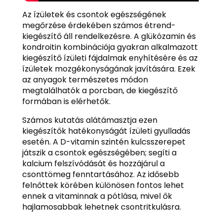
Az ízületek és csontok egészségének
megőrzése érdekében számos étrend-
kiegészítő áll rendelkezésre. A glükózamin és
kondroitin kombinációja gyakran alkalmazott
kiegészítő ízületi fájdalmak enyhítésére és az
ízületek mozgékonyságának javítására. Ezek
az anyagok természetes módon
megtalálhatók a porcban, de kiegészítő
formában is elérhetők.
Számos kutatás alátámasztja ezen
kiegészítők hatékonyságát ízületi gyulladás
esetén. A D-vitamin szintén kulcsszerepet
játszik a csontok egészségében; segíti a
kalcium felszívódását és hozzájárul a
csonttömeg fenntartásához. Az idősebb
felnőttek körében különösen fontos lehet
ennek a vitaminnak a pótlása, mivel ők
hajlamosabbak lehetnek csontritkulásra.