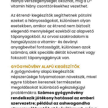
hiánya vérszegénységet okozhat, míg a D-
vitamin hiány csonttörésekhez vezethet.
Az étrend-kiegészítők segíthetnek pótolni
ezeket a hiányosságokat, különösen olyan
esetekben, amikor az étrend nem biztosít
elegendő mennyiséget ezekből az alapvető
tápanyagokból. Az orvosi szakirodalom is
hangsúlyozza a vitamin- és ásványi
anyagbevitel fontosságát, különösen azok
számára, akik speciális diétát követnek vagy
fokozott tápanyagigényük van.
GYÓGYNÖVÉNY ALAPÚ KIEGÉSZÍTŐK
A gyógynövény alapú kiegészítők
népszerűsége folyamatosan növekszik, mivel
egyre többen keresnek természetes
megoldásokat különböző egészségügyi
problémákra.
Számos gyógynövény
rendelkezik jótékony hatással az emberi
szervezetre; például az ashwagandha