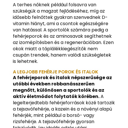
A terhes nőknek például folsavra van
szükségük a magzat fejlődéséhez, míg az
idősebb felnőttek gyakran szenvednek D-
vitamin hiányt, ami a csontok egészségére
van hatással. A sportolók számára pedig a
fehérjeporok és az aminosavak segíthetnek
az izomépítésben és a regenerációban. Ezen
okok miatt a táplálékkiegészítők nem
csupán trendek, hanem valódi szükségletek
is lehetnek.
A LEGJOBB FEHÉRJE POROK ÉS ITALOK
A fehérjeporok és italok népszerűsége az
utóbbi években robbanásszerűen
megnőtt, különösen a sportolók és az
aktív életmódot folytatók körében.
A
legelterjedtebb fehérjeforrások közé tartozik
a tejsavófehérje, a kazein és a növényi alapú
fehérjék, mint például a borsó- vagy
rizsfehérje. A tejsavófehérje gyorsan
felszívódik, így ideális edzés utáni