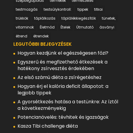
szépségápolás
termékek
természetes
testmozgás
testsúlykontroll:
tippek
titkai
trükkök
táplálkozás
táplálékkiegészítők
tünetek,
vitaminok
Életmód
Ételek
Útmutató
ásványi
étrend
étrendek
LEGUTÓBBI BEJEGYZÉSEK
Hogyan kezdjünk el egészségesen főzi?
Egyszerű és megfizethető étkezések a
hatékony zsírvesztés érdekében
Az első számú diéta a zsírégetéshez
Hogyan érj el kalória deficit állapotot: a
legjobb tippek
A gyorsétkezés hatása a testünkre: Az íztől
a következményekig
Potencianövelés: tévhitek és igazságok
Kasza Tibi challenge diéta