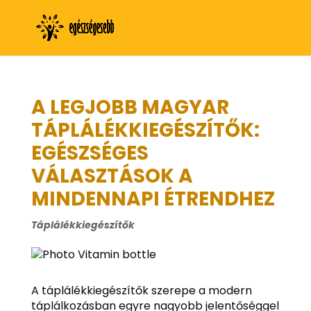
A LEGJOBB MAGYAR
TÁPLÁLÉKKIEGÉSZÍTŐK:
EGÉSZSÉGES
VÁLASZTÁSOK A
MINDENNAPI ÉTRENDHEZ
Táplálékkiegészítők
A táplálékkiegészítők szerepe a modern
táplálkozásban egyre nagyobb jelentőséggel