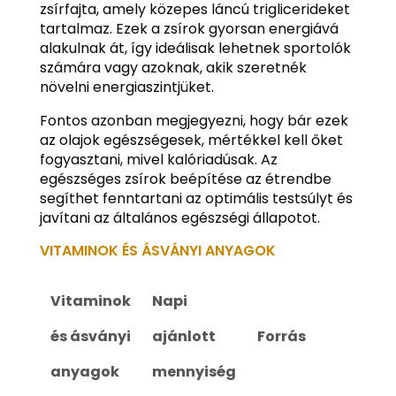
zsírfajta, amely közepes láncú triglicerideket
tartalmaz. Ezek a zsírok gyorsan energiává
alakulnak át, így ideálisak lehetnek sportolók
számára vagy azoknak, akik szeretnék
növelni energiaszintjüket.
Fontos azonban megjegyezni, hogy bár ezek
az olajok egészségesek, mértékkel kell őket
fogyasztani, mivel kalóriadúsak. Az
egészséges zsírok beépítése az étrendbe
segíthet fenntartani az optimális testsúlyt és
javítani az általános egészségi állapotot.
VITAMINOK ÉS ÁSVÁNYI ANYAGOK
Vitaminok
Napi
és ásványi
ajánlott
Forrás
anyagok
mennyiség