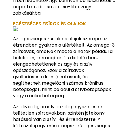
ízben kaphatók, így könnyen beilleszthetők a
napi étrendbe smoothie-kba vagy
zabkásákba.
EGÉSZSÉGES ZSÍROK ÉS OLAJOK
Az egészséges zsírok és olajok szerepe az
étrendben gyakran alulértékelt. Az omega-3
zsírsavak, amelyek megtalálhatók például a
halakban, lenmagban és diófélékben,
elengedhetetlenek az agy és a szív
egészségéhez. Ezek a zsírsavak
gyulladáscsökkentő hatásúak, és
segíthetnek megelőzni számos krónikus
betegséget, mint például a szívbetegségek
vagy a cukorbetegség.
Az olívaolaj, amely gazdag egyszeresen
telítetlen zsírsavakban, szintén jótékony
hatással van a szív- és érrendszerre. A
kókuszolaj egy másik népszerű egészséges