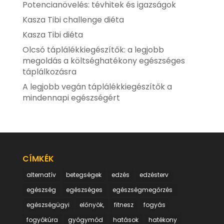
Potencianövelés: tévhitek és igazságok
Kasza Tibi challenge diéta
Kasza Tibi diéta
Olcsó táplálékkiegészítők: a legjobb
megoldás a költséghatékony egészséges
táplálkozásra
A legjobb vegán táplálékkiegészítők a
mindennapi egészségért
CÍMKÉK
alternatív
betegségek
edzés
edzésterv
egészség
egészséges
egészségmegőrzés
egészségügyi
előnyök,
fitnesz
fogyás
fogyókúra
gyógymód
hatások
hatékony