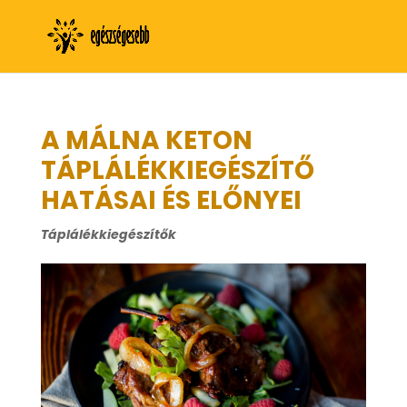
A MÁLNA KETON
TÁPLÁLÉKKIEGÉSZÍTŐ
HATÁSAI ÉS ELŐNYEI
Táplálékkiegészítők