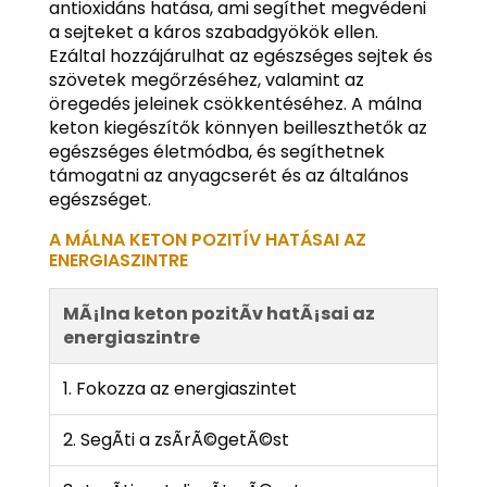
antioxidáns hatása, ami segíthet megvédeni
a sejteket a káros szabadgyökök ellen.
Ezáltal hozzájárulhat az egészséges sejtek és
szövetek megőrzéséhez, valamint az
öregedés jeleinek csökkentéséhez. A málna
keton kiegészítők könnyen beilleszthetők az
egészséges életmódba, és segíthetnek
támogatni az anyagcserét és az általános
egészséget.
A MÁLNA KETON POZITÍV HATÁSAI AZ
ENERGIASZINTRE
MÃ¡lna keton pozitÃ­v hatÃ¡sai az
energiaszintre
1. Fokozza az energiaszintet
2. SegÃ­ti a zsÃ­rÃ©getÃ©st