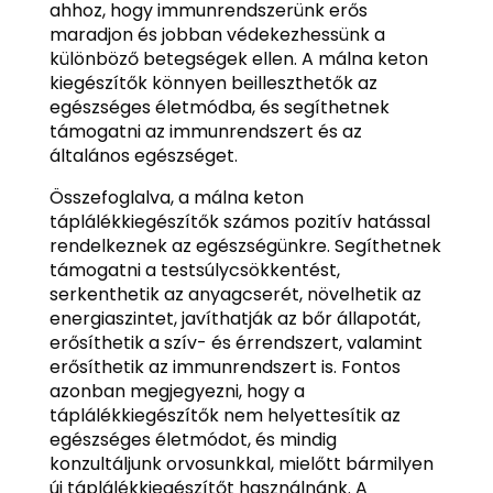
ahhoz, hogy immunrendszerünk erős
maradjon és jobban védekezhessünk a
különböző betegségek ellen. A málna keton
kiegészítők könnyen beilleszthetők az
egészséges életmódba, és segíthetnek
támogatni az immunrendszert és az
általános egészséget.
Összefoglalva, a málna keton
táplálékkiegészítők számos pozitív hatással
rendelkeznek az egészségünkre. Segíthetnek
támogatni a testsúlycsökkentést,
serkenthetik az anyagcserét, növelhetik az
energiaszintet, javíthatják az bőr állapotát,
erősíthetik a szív- és érrendszert, valamint
erősíthetik az immunrendszert is. Fontos
azonban megjegyezni, hogy a
táplálékkiegészítők nem helyettesítik az
egészséges életmódot, és mindig
konzultáljunk orvosunkkal, mielőtt bármilyen
új táplálékkiegészítőt használnánk. A