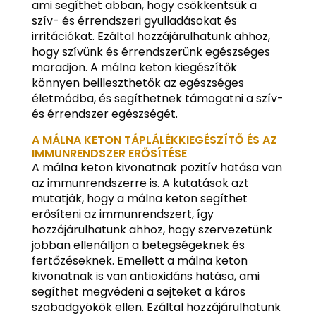
ami segíthet abban, hogy csökkentsük a
szív- és érrendszeri gyulladásokat és
irritációkat. Ezáltal hozzájárulhatunk ahhoz,
hogy szívünk és érrendszerünk egészséges
maradjon. A málna keton kiegészítők
könnyen beilleszthetők az egészséges
életmódba, és segíthetnek támogatni a szív-
és érrendszer egészségét.
A MÁLNA KETON TÁPLÁLÉKKIEGÉSZÍTŐ ÉS AZ
IMMUNRENDSZER ERŐSÍTÉSE
A málna keton kivonatnak pozitív hatása van
az immunrendszerre is. A kutatások azt
mutatják, hogy a málna keton segíthet
erősíteni az immunrendszert, így
hozzájárulhatunk ahhoz, hogy szervezetünk
jobban ellenálljon a betegségeknek és
fertőzéseknek. Emellett a málna keton
kivonatnak is van antioxidáns hatása, ami
segíthet megvédeni a sejteket a káros
szabadgyökök ellen. Ezáltal hozzájárulhatunk