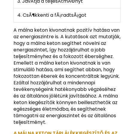
3. JavÃ­tja a teljesÃ­tmÃ©nyt
4. CsÃ¶kkenti a fÃ¡radtsÃ¡got
A málna keton kivonatnak pozitív hatása van
az energiaszintre is. A kutatások azt mutatják,
hogy a málna keton segíthet növelni az
energiaszintet, így hozzájárulhat a jobb
teljesítményhez és a fokozott éberséghez.
Emellett a málna keton kivonatnak is van
stimuláló hatása, ami segíthet abban, hogy
fokozottan éberek és koncentráltak legyünk.
Ezáltal hozzájárulhat a mindennapi
tevékenységeink hatékonyabb végzéséhez
és az általános jólétünk javításához. A málna
keton kiegészítők könnyen beilleszthetők az
egészséges életmódba, és segíthetnek
támogatni az energiaszintet és az általános
teljesítményt.
A MÁLNA KETON TÁPLÁLÉKKIEGÉSZÍTŐ ÉS AZ