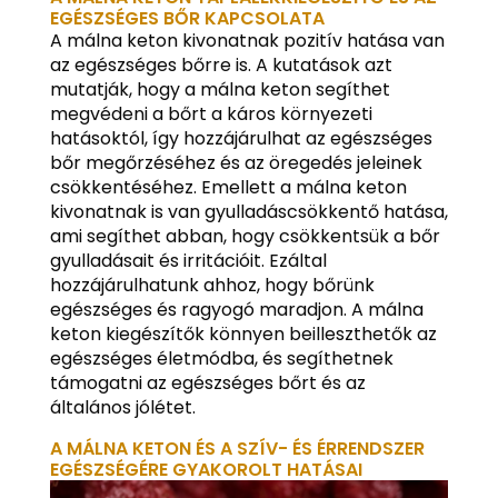
EGÉSZSÉGES BŐR KAPCSOLATA
A málna keton kivonatnak pozitív hatása van
az egészséges bőrre is. A kutatások azt
mutatják, hogy a málna keton segíthet
megvédeni a bőrt a káros környezeti
hatásoktól, így hozzájárulhat az egészséges
bőr megőrzéséhez és az öregedés jeleinek
csökkentéséhez. Emellett a málna keton
kivonatnak is van gyulladáscsökkentő hatása,
ami segíthet abban, hogy csökkentsük a bőr
gyulladásait és irritációit. Ezáltal
hozzájárulhatunk ahhoz, hogy bőrünk
egészséges és ragyogó maradjon. A málna
keton kiegészítők könnyen beilleszthetők az
egészséges életmódba, és segíthetnek
támogatni az egészséges bőrt és az
általános jólétet.
A MÁLNA KETON ÉS A SZÍV- ÉS ÉRRENDSZER
EGÉSZSÉGÉRE GYAKOROLT HATÁSAI