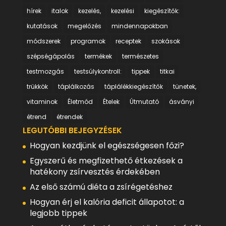
hírek
italok
kezelés,
kezelési
kiegészítők:
kutatások
megelőzés
mindennapokban
módszerek
programok
receptek
szokások
szépségápolás
termékek
természetes
testmozgás
testsúlykontroll:
tippek
titkai
trükkök
táplálkozás
táplálékkiegészítők
tünetek,
vitaminok
Életmód
Ételek
Útmutató
ásványi
étrend
étrendek
LEGUTÓBBI BEJEGYZÉSEK
Hogyan kezdjünk el egészségesen főzi?
Egyszerű és megfizethető étkezések a
hatékony zsírvesztés érdekében
Az első számú diéta a zsírégetéshez
Hogyan érj el kalória deficit állapotot: a
legjobb tippek