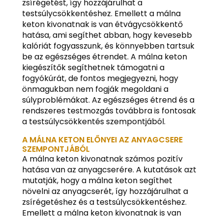
zsírégetést, így hozzájárulhat a
testsúlycsökkentéshez. Emellett a málna
keton kivonatnak is van étvágycsökkentő
hatása, ami segíthet abban, hogy kevesebb
kalóriát fogyasszunk, és könnyebben tartsuk
be az egészséges étrendet. A málna keton
kiegészítők segíthetnek támogatni a
fogyókúrát, de fontos megjegyezni, hogy
önmagukban nem fogják megoldani a
súlyproblémákat. Az egészséges étrend és a
rendszeres testmozgás továbbra is fontosak
a testsúlycsökkentés szempontjából.
A MÁLNA KETON ELŐNYEI AZ ANYAGCSERE
SZEMPONTJÁBÓL
A málna keton kivonatnak számos pozitív
hatása van az anyagcserére. A kutatások azt
mutatják, hogy a málna keton segíthet
növelni az anyagcserét, így hozzájárulhat a
zsírégetéshez és a testsúlycsökkentéshez.
Emellett a málna keton kivonatnak is van