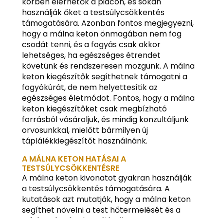
körben elérhetők a piacon, és sokan
használják őket a testsúlycsökkentés
támogatására. Azonban fontos megjegyezni,
hogy a málna keton önmagában nem fog
csodát tenni, és a fogyás csak akkor
lehetséges, ha egészséges étrendet
követünk és rendszeresen mozgunk. A málna
keton kiegészítők segíthetnek támogatni a
fogyókúrát, de nem helyettesítik az
egészséges életmódot. Fontos, hogy a málna
keton kiegészítőket csak megbízható
forrásból vásároljuk, és mindig konzultáljunk
orvosunkkal, mielőtt bármilyen új
táplálékkiegészítőt használnánk.
A MÁLNA KETON HATÁSAI A
TESTSÚLYCSÖKKENTÉSRE
A málna keton kivonatot gyakran használják
a testsúlycsökkentés támogatására. A
kutatások azt mutatják, hogy a málna keton
segíthet növelni a test hőtermelését és a