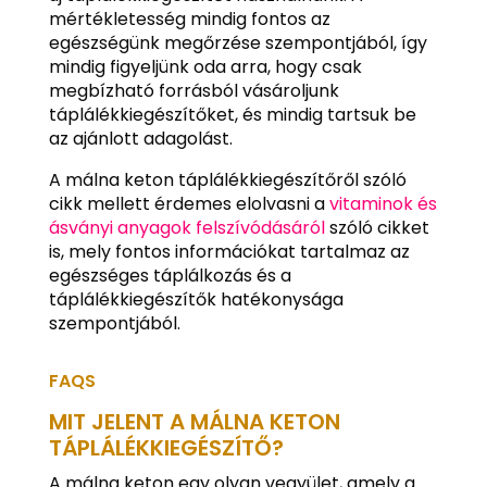
mértékletesség mindig fontos az
egészségünk megőrzése szempontjából, így
mindig figyeljünk oda arra, hogy csak
megbízható forrásból vásároljunk
táplálékkiegészítőket, és mindig tartsuk be
az ajánlott adagolást.
A málna keton táplálékkiegészítőről szóló
cikk mellett érdemes elolvasni a
vitaminok és
ásványi anyagok felszívódásáról
szóló cikket
is, mely fontos információkat tartalmaz az
egészséges táplálkozás és a
táplálékkiegészítők hatékonysága
szempontjából.
FAQS
MIT JELENT A MÁLNA KETON
TÁPLÁLÉKKIEGÉSZÍTŐ?
A málna keton egy olyan vegyület, amely a