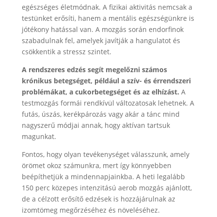
egészséges életmódnak. A fizikai aktivitás nemcsak a
testünket erősíti, hanem a mentális egészségünkre is
jótékony hatással van. A mozgás során endorfinok
szabadulnak fel, amelyek javítják a hangulatot és
csökkentik a stressz szintet.
A rendszeres edzés segít megelőzni számos
krónikus betegséget, például a szív- és érrendszeri
problémákat, a cukorbetegséget és az elhízást.
A
testmozgás formái rendkívül változatosak lehetnek. A
futás, úszás, kerékpározás vagy akár a tánc mind
nagyszerű módjai annak, hogy aktívan tartsuk
magunkat.
Fontos, hogy olyan tevékenységet válasszunk, amely
örömet okoz számunkra, mert így könnyebben
beépíthetjük a mindennapjainkba. A heti legalább
150 perc közepes intenzitású aerob mozgás ajánlott,
de a célzott erősítő edzések is hozzájárulnak az
izomtömeg megőrzéséhez és növeléséhez.