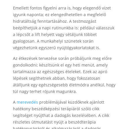
Emellett fontos figyelni arra is, hogy elegendő vizet
igyunk naponta; ez elengedhetetlen a megfelelő
hidratáltság fenntartásához. A testmozgást
beépíthetjük a napi rutinunkba is: például válasszuk
a lépcsőt a lift helyett vagy sétáljunk többet
gyalogosan. A munkahelyi szünetek során
végezhetünk egyszerű nyújtógyakorlatokat is.
Az étkezések tervezése során próbáljunk meg előre
gondolkodni; készítsünk el egy heti menüt, amely
tartalmazza az egészséges ételeket. Ezek az apró
lépések segíthetnek abban, hogy fokozatosan
átálljunk egy egészségesebb életmódra anélkül, hogy
túl nagy terhet rójunk magunkra.
A
merevedés
problémájával küzdőknek ajánlott
hatékony beszédképzési terápiáról szóló cikk
segítséget nyújthat a dadogás kezelésében. A cikk
részletes útmutatást nyújt a beszédterápia
hatékonyságáról és alkalmazásáról a dadogás