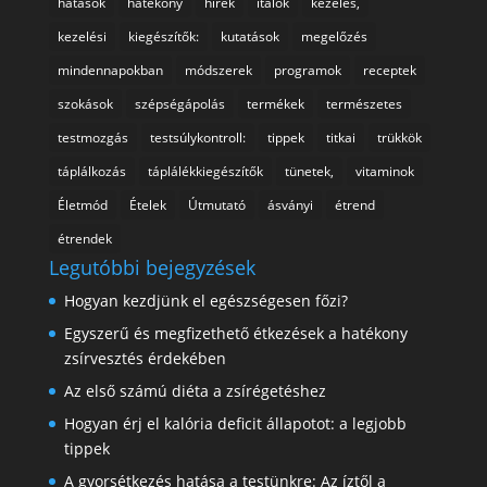
hatások
hatékony
hírek
italok
kezelés,
kezelési
kiegészítők:
kutatások
megelőzés
mindennapokban
módszerek
programok
receptek
szokások
szépségápolás
termékek
természetes
testmozgás
testsúlykontroll:
tippek
titkai
trükkök
táplálkozás
táplálékkiegészítők
tünetek,
vitaminok
Életmód
Ételek
Útmutató
ásványi
étrend
étrendek
Legutóbbi bejegyzések
Hogyan kezdjünk el egészségesen főzi?
Egyszerű és megfizethető étkezések a hatékony
zsírvesztés érdekében
Az első számú diéta a zsírégetéshez
Hogyan érj el kalória deficit állapotot: a legjobb
tippek
A gyorsétkezés hatása a testünkre: Az íztől a