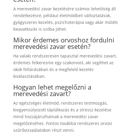
A merevedési zavar kezelésére számos lehetőség áll
rendelkezésre, például életmódbeli változtatások,
gyógyszeres kezelés, pszichoterápia vagy akár műtéti
beavatkozás is szóba jöhet.
Mikor érdemes orvoshoz fordulni
merevedési zavar esetén?
Ha valaki rendszeresen tapasztal merevedési zavart,
érdemes felkeresnie egy szakorvost, aki segíthet az
okok feltárásában és a megfelelő kezelés
kiválasztásában.
Hogyan lehet megelőzni a
merevedési zavart?
Az egészséges életmód, rendszeres testmozgás,
kiegyensúlyozott táplálkozás és a stressz kezelése
mind hozzájárulhatnak a merevedési zavar
megelőzéséhez. Fontos továbbá rendszeres orvosi
szűrővizsgálatokon részt venni.