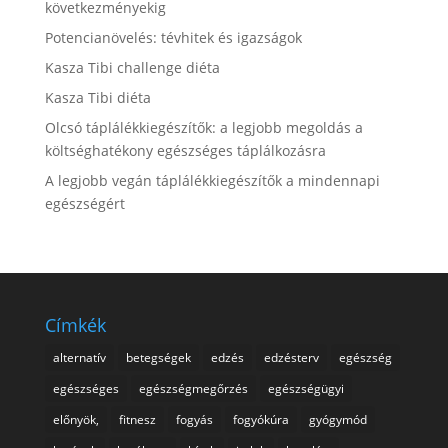
következményekig
Potencianövelés: tévhitek és igazságok
Kasza Tibi challenge diéta
Kasza Tibi diéta
Olcsó táplálékkiegészítők: a legjobb megoldás a
költséghatékony egészséges táplálkozásra
A legjobb vegán táplálékkiegészítők a mindennapi
egészségért
Címkék
alternatív
betegségek
edzés
edzésterv
egészség
egészséges
egészségmegőrzés
egészségügyi
előnyök,
fitnesz
fogyás
fogyókúra
gyógymód