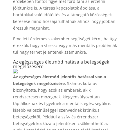
érdekében fontos figyelmet fordítani az érzelmi
jólétünkre is. A társas kapcsolatok ápolása, a
barátokkal való időtöltés és a támogató közösségek
keresése mind hozzájárulhatnak ahhoz, hogy jobban
érezzük magunkat.
Emellett érdemes szakember segítségét kérni, ha úgy
érezzük, hogy a stressz vagy más mentális problémák
túl nagy terhet jelentenek számunkra.
Az egészséges életmód hatása a betegségek
megelőzésére
Az egészséges életmód jelentős hatással van a
betegségek megelőzésére.
Számos kutatás
bizonyította, hogy azok az emberek, akik
rendszeresen mozognak, kiegyensúlyozottan
táplálkoznak és figyelnek a mentális egészségükre,
kisebb valószínűséggel szenvednek krónikus
betegségektől. Például a szív- és érrendszeri
betegségek kockázata jelentősen csökkenthető az