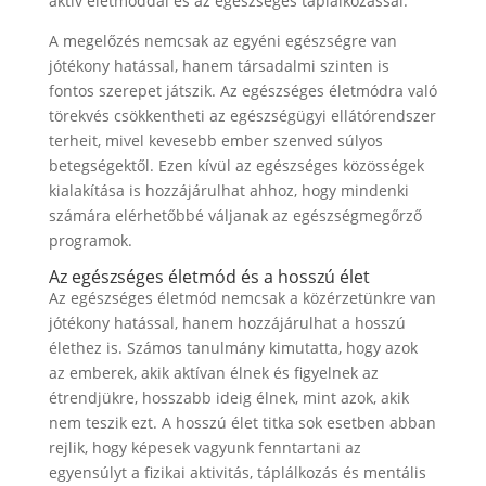
aktív életmóddal és az egészséges táplálkozással.
A megelőzés nemcsak az egyéni egészségre van
jótékony hatással, hanem társadalmi szinten is
fontos szerepet játszik. Az egészséges életmódra való
törekvés csökkentheti az egészségügyi ellátórendszer
terheit, mivel kevesebb ember szenved súlyos
betegségektől. Ezen kívül az egészséges közösségek
kialakítása is hozzájárulhat ahhoz, hogy mindenki
számára elérhetőbbé váljanak az egészségmegőrző
programok.
Az egészséges életmód és a hosszú élet
Az egészséges életmód nemcsak a közérzetünkre van
jótékony hatással, hanem hozzájárulhat a hosszú
élethez is. Számos tanulmány kimutatta, hogy azok
az emberek, akik aktívan élnek és figyelnek az
étrendjükre, hosszabb ideig élnek, mint azok, akik
nem teszik ezt. A hosszú élet titka sok esetben abban
rejlik, hogy képesek vagyunk fenntartani az
egyensúlyt a fizikai aktivitás, táplálkozás és mentális