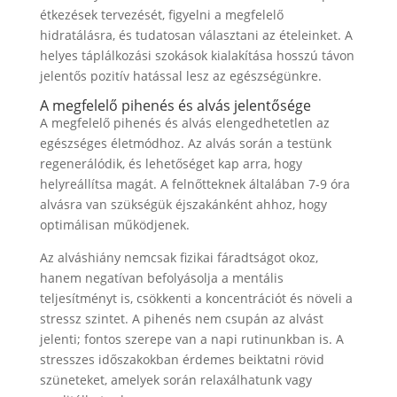
étkezések tervezését, figyelni a megfelelő
hidratálásra, és tudatosan választani az ételeinket. A
helyes táplálkozási szokások kialakítása hosszú távon
jelentős pozitív hatással lesz az egészségünkre.
A megfelelő pihenés és alvás jelentősége
A megfelelő pihenés és alvás elengedhetetlen az
egészséges életmódhoz. Az alvás során a testünk
regenerálódik, és lehetőséget kap arra, hogy
helyreállítsa magát. A felnőtteknek általában 7-9 óra
alvásra van szükségük éjszakánként ahhoz, hogy
optimálisan működjenek.
Az alváshiány nemcsak fizikai fáradtságot okoz,
hanem negatívan befolyásolja a mentális
teljesítményt is, csökkenti a koncentrációt és növeli a
stressz szintet. A pihenés nem csupán az alvást
jelenti; fontos szerepe van a napi rutinunkban is. A
stresszes időszakokban érdemes beiktatni rövid
szüneteket, amelyek során relaxálhatunk vagy