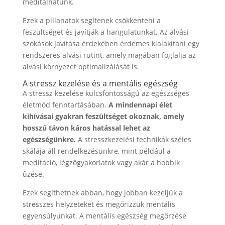
meditálhatunk.
Ezek a pillanatok segítenek csökkenteni a
feszültséget és javítják a hangulatunkat. Az alvási
szokások javítása érdekében érdemes kialakítani egy
rendszeres alvási rutint, amely magában foglalja az
alvási környezet optimalizálását is.
A stressz kezelése és a mentális egészség
A stressz kezelése kulcsfontosságú az egészséges
életmód fenntartásában.
A mindennapi élet
kihívásai gyakran feszültséget okoznak, amely
hosszú távon káros hatással lehet az
egészségünkre.
A stresszkezelési technikák széles
skálája áll rendelkezésünkre, mint például a
meditáció, légzőgyakorlatok vagy akár a hobbik
űzése.
Ezek segíthetnek abban, hogy jobban kezeljük a
stresszes helyzeteket és megőrizzük mentális
egyensúlyunkat. A mentális egészség megőrzése