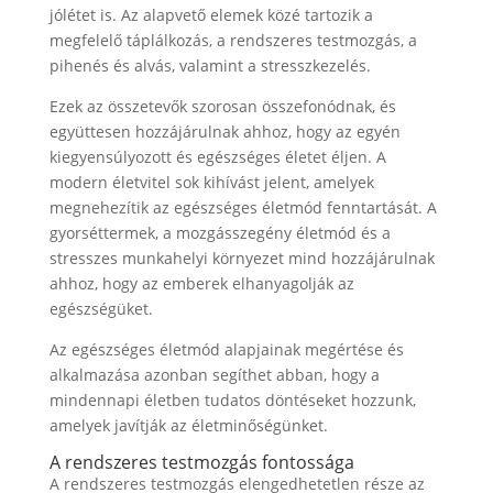
jólétet is. Az alapvető elemek közé tartozik a
megfelelő táplálkozás, a rendszeres testmozgás, a
pihenés és alvás, valamint a stresszkezelés.
Ezek az összetevők szorosan összefonódnak, és
együttesen hozzájárulnak ahhoz, hogy az egyén
kiegyensúlyozott és egészséges életet éljen. A
modern életvitel sok kihívást jelent, amelyek
megnehezítik az egészséges életmód fenntartását. A
gyorséttermek, a mozgásszegény életmód és a
stresszes munkahelyi környezet mind hozzájárulnak
ahhoz, hogy az emberek elhanyagolják az
egészségüket.
Az egészséges életmód alapjainak megértése és
alkalmazása azonban segíthet abban, hogy a
mindennapi életben tudatos döntéseket hozzunk,
amelyek javítják az életminőségünket.
A rendszeres testmozgás fontossága
A rendszeres testmozgás elengedhetetlen része az