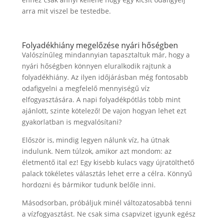
arra mit viszel be testedbe.
Folyadékhiány megelőzése nyári hőségben
Valószínűleg mindannyian tapasztaltuk már, hogy a
nyári hőségben könnyen eluralkodik rajtunk a
folyadékhiány. Az ilyen időjárásban még fontosabb
odafigyelni a megfelelő mennyiségű víz
elfogyasztására. A napi folyadékpótlás több mint
ajánlott, szinte kötelező! De vajon hogyan lehet ezt
gyakorlatban is megvalósítani?
Először is, mindig legyen nálunk víz, ha útnak
indulunk. Nem túlzok, amikor azt mondom: az
életmentő ital ez! Egy kisebb kulacs vagy újratölthető
palack tökéletes választás lehet erre a célra. Könnyű
hordozni és bármikor tudunk belőle inni.
Másodsorban, próbáljuk minél változatosabbá tenni
a vízfogyasztást. Ne csak sima csapvizet igyunk egész