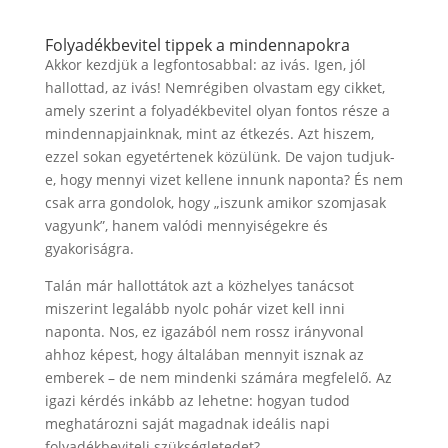
Folyadékbevitel tippek a mindennapokra
Akkor kezdjük a legfontosabbal: az ivás. Igen, jól
hallottad, az ivás! Nemrégiben olvastam egy cikket,
amely szerint a folyadékbevitel olyan fontos része a
mindennapjainknak, mint az étkezés. Azt hiszem,
ezzel sokan egyetértenek közülünk. De vajon tudjuk-
e, hogy mennyi vizet kellene innunk naponta? És nem
csak arra gondolok, hogy „iszunk amikor szomjasak
vagyunk”, hanem valódi mennyiségekre és
gyakoriságra.
Talán már hallottátok azt a közhelyes tanácsot
miszerint legalább nyolc pohár vizet kell inni
naponta. Nos, ez igazából nem rossz irányvonal
ahhoz képest, hogy általában mennyit isznak az
emberek – de nem mindenki számára megfelelő. Az
igazi kérdés inkább az lehetne: hogyan tudod
meghatározni saját magadnak ideális napi
folyadékbeviteli szükségletedet?