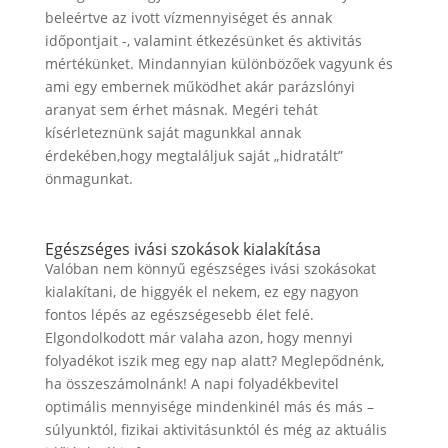
beleértve az ivott vízmennyiséget és annak
időpontjait -, valamint étkezésünket és aktivitás
mértékünket. Mindannyian különbözőek vagyunk és
ami egy embernek működhet akár parázslónyi
aranyat sem érhet másnak. Megéri tehát
kísérleteznünk saját magunkkal annak
érdekében,hogy megtaláljuk saját „hidratált”
önmagunkat.
Egészséges ivási szokások kialakítása
Valóban nem könnyű egészséges ivási szokásokat
kialakítani, de higgyék el nekem, ez egy nagyon
fontos lépés az egészségesebb élet felé.
Elgondolkodott már valaha azon, hogy mennyi
folyadékot iszik meg egy nap alatt? Meglepődnénk,
ha összeszámolnánk! A napi folyadékbevitel
optimális mennyisége mindenkinél más és más –
súlyunktól, fizikai aktivitásunktól és még az aktuális