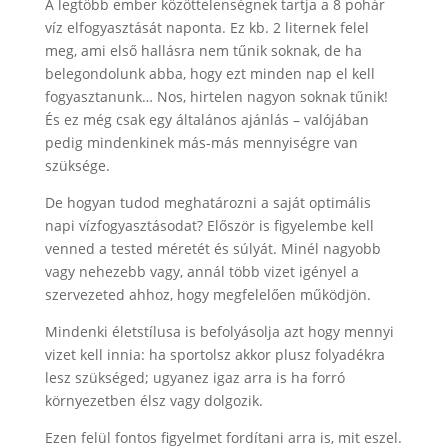
A legtöbb ember közöttelenségnek tartja a 8 pohár
víz elfogyasztását naponta. Ez kb. 2 liternek felel
meg, ami első hallásra nem tűnik soknak, de ha
belegondolunk abba, hogy ezt minden nap el kell
fogyasztanunk… Nos, hirtelen nagyon soknak tűnik!
És ez még csak egy általános ajánlás – valójában
pedig mindenkinek más-más mennyiségre van
szüksége.
De hogyan tudod meghatározni a saját optimális
napi vízfogyasztásodat? Először is figyelembe kell
venned a tested méretét és súlyát. Minél nagyobb
vagy nehezebb vagy, annál több vizet igényel a
szervezeted ahhoz, hogy megfelelően működjön.
Mindenki életstílusa is befolyásolja azt hogy mennyi
vizet kell innia: ha sportolsz akkor plusz folyadékra
lesz szükséged; ugyanez igaz arra is ha forró
környezetben élsz vagy dolgozik.
Ezen felül fontos figyelmet fordítani arra is, mit eszel.