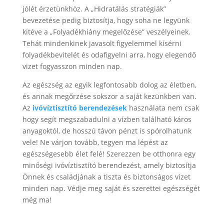
jólét érzetünkhöz. A „Hidratálás stratégiák”
bevezetése pedig biztosítja, hogy soha ne legyünk
kitéve a „Folyadékhiány megelőzése” veszélyeinek.
Tehát mindenkinek javasolt figyelemmel kísérni
folyadékbevitelét és odafigyelni arra, hogy elegendő
vizet fogyasszon minden nap.
Az egészség az egyik legfontosabb dolog az életben,
és annak megőrzése sokszor a saját kezünkben van.
Az
ivóvíztisztító berendezések
használata nem csak
hogy segít megszabadulni a vízben található káros
anyagoktól, de hosszú távon pénzt is spórolhatunk
vele! Ne várjon tovább, tegyen ma lépést az
egészségesebb élet felé! Szerezzen be otthonra egy
minőségi ivóvíztisztító berendezést, amely biztosítja
Önnek és családjának a tiszta és biztonságos vizet
minden nap. Védje meg saját és szerettei egészségét
még ma!