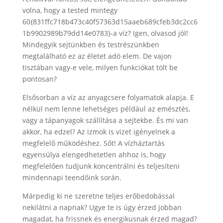
volna, hogy a tested mintegy
60{831ffc718b473c40f57363d15aaeb689cfeb3dc2cc6
1b9902989b79dd14e0783}-a víz? Igen, olvasod jól!
Mindegyik sejtünkben és testrészünkben
megtalálható ez az életet adó elem. De vajon
tisztában vagy-e vele, milyen funkciókat tölt be
pontosan?
Elsősorban a víz az anyagcsere folyamatok alapja. E
nélkül nem lenne lehetséges például az emésztés,
vagy a tápanyagok szállítása a sejtekbe. És mi van
akkor, ha edzel? Az izmok is vizet igényelnek a
megfelelő működéshez. Sőt! A vízháztartás
egyensúlya elengedhetetlen ahhoz is, hogy
megfelelően tudjunk koncentrálni és teljesíteni
mindennapi teendőink során.
Márpedig ki ne szeretne teljes erőbedobással
nekilátni a napnak? Ugye te is úgy érzed jobban
magadat, ha frissnek és energikusnak érzed magad?