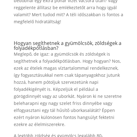
bedobnál egy extra pohár vizet vacsora után? Vagy
reggelente állítasz be emlékeztetőt arra hogy igyál
valamit? Mert tudod mit? A téli időszakban is fontos a
megfelelő hidratáltság!
Hogyan segíthetnek a gyümölcsök, zöldségek a
folyadékpótlásban?
Meglepő, de igaz: a gyümölcsök és zöldségek is
segíthetnek a folyadékpótlásban. Hogy hogyan? Nos,
ezek az ételek magas víztartalommal rendelkeznek,
így fogyasztásukkal nem csak tápanyagokhoz jutunk
hozzá, hanem pótoljuk szervezetünk napi
folyadékigényét is. Képzeljük el például a
görögdinnyét vagy az uborkát. Nyáron ki ne szeretne
beleharapni egy nagy szelet friss dinnyébe vagy
elfogyasztani egy tál hűsítő uborkasalátát? Éppen
ezért nyáron különösen fontos hangsúlyt fektetni
ezekre az élelmiszerekre.
A legtöbb zöldség és gyümölcs legalább 80-