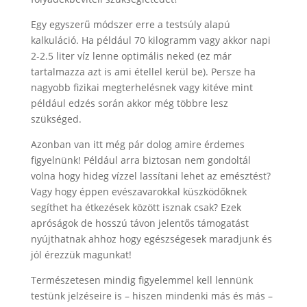
Egy egyszerű módszer erre a testsúly alapú
kalkuláció. Ha például 70 kilogramm vagy akkor napi
2-2.5 liter víz lenne optimális neked (ez már
tartalmazza azt is ami étellel kerül be). Persze ha
nagyobb fizikai megterhelésnek vagy kitéve mint
például edzés során akkor még többre lesz
szükséged.
Azonban van itt még pár dolog amire érdemes
figyelnünk! Például arra biztosan nem gondoltál
volna hogy hideg vízzel lassítani lehet az emésztést?
Vagy hogy éppen evészavarokkal küszködőknek
segíthet ha étkezések között isznak csak? Ezek
apróságok de hosszú távon jelentős támogatást
nyújthatnak ahhoz hogy egészségesek maradjunk és
jól érezzük magunkat!
Természetesen mindig figyelemmel kell lennünk
testünk jelzéseire is – hiszen mindenki más és más –