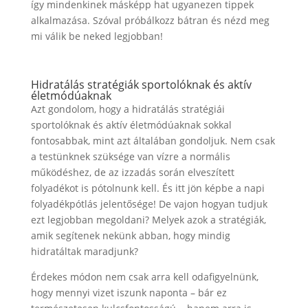
így mindenkinek másképp hat ugyanezen tippek
alkalmazása. Szóval próbálkozz bátran és nézd meg
mi válik be neked legjobban!
Hidratálás stratégiák sportolóknak és aktív
életmódúaknak
Azt gondolom, hogy a hidratálás stratégiái
sportolóknak és aktív életmódúaknak sokkal
fontosabbak, mint azt általában gondoljuk. Nem csak
a testünknek szüksége van vízre a normális
működéshez, de az izzadás során elveszített
folyadékot is pótolnunk kell. És itt jön képbe a napi
folyadékpótlás jelentősége! De vajon hogyan tudjuk
ezt legjobban megoldani? Melyek azok a stratégiák,
amik segítenek nekünk abban, hogy mindig
hidratáltak maradjunk?
Érdekes módon nem csak arra kell odafigyelnünk,
hogy mennyi vizet iszunk naponta – bár ez