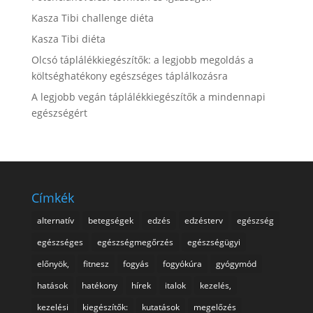
Kasza Tibi challenge diéta
Kasza Tibi diéta
Olcsó táplálékkiegészítők: a legjobb megoldás a
költséghatékony egészséges táplálkozásra
A legjobb vegán táplálékkiegészítők a mindennapi
egészségért
Címkék
alternatív
betegségek
edzés
edzésterv
egészség
egészséges
egészségmegőrzés
egészségügyi
előnyök,
fitnesz
fogyás
fogyókúra
gyógymód
hatások
hatékony
hírek
italok
kezelés,
kezelési
kiegészítők:
kutatások
megelőzés