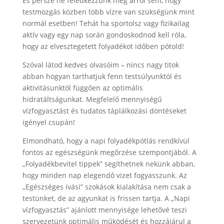
És persze ne feledkezzünk meg arról sem, hogy
testmozgás közben több vízre van szükségünk mint
normál esetben! Tehát ha sportolsz vagy fizikailag
aktív vagy egy nap során gondoskodnod kell róla,
hogy az elvesztegetett folyadékot időben pótold!
Szóval látod kedves olvasóim – nincs nagy titok
abban hogyan tarthatjuk fenn testsúlyunktól és
aktivitásunktól függően az optimális
hidratáltságunkat. Megfelelő mennyiségű
vízfogyasztást és tudatos táplálkozási döntéseket
igényel csupán!
Elmondható, hogy a napi folyadékpótlás rendkívül
fontos az egészségünk megőrzése szempontjából. A
„Folyadékbevitel tippek” segíthetnek nekünk abban,
hogy minden nap elegendő vizet fogyasszunk. Az
„Egészséges ivási” szokások kialakítása nem csak a
testünket, de az agyunkat is frissen tartja. A „Napi
vízfogyasztás” ajánlott mennyisége lehetővé teszi
szervezetünk optimális működését és hozzájárul a