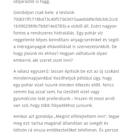
időjárástól is függ.
Gondoljon csak bele: a testünk
70{831ffc718b473c40f57363d15aaeb689cfeb3dc2cc6
1b9902989b79dd14e0783}-a vízből áll. Ezért nagyon
fontos a rendszeres hidratálás. Egy pohár víz
reggelente képes beindítani anyagcserénket és segíti
a méreganyagok eltávolítását is szervezetünkből. De
hogy jövünk mi ehhez? Hogyan válhatunk olyan
emberré, aki szeret vizet inni?
A válasz egyszerű: lassan építsük be ezt az új szokást
mindennapjainkba! Kezdhetjük például úgy, hogy
egy pohár vizet iszunk minden étkezés előtt. Nincs
semmi baj azzal sem, ha ízesített vizet vagy
gyümölcsös teát preferálunk – hiszen itt most arról
van szó, hogy több folyadékhoz jussunk.
Amikor azt gondolja „Megint elfelejtettem inni”, tegye
meg ezt: tartsa magánál állandóan az üvegét és
töltsön rá vissza emlékeztetőket telefonon. És persze