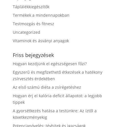
Táplálékkiegészítők
Termékek a mindennapokban
Testmozgás és fitnesz
Uncategorized
Vitaminok és ásványi anyagok
Friss bejegyzések
Hogyan kezdjünk el egészségesen főzi?
Egyszerű és megfizethető étkezések a hatékony
zsírvesztés érdekében
Az első számú diéta a zsírégetéshez
Hogyan érj el kalória deficit állapotot: a legjobb
tippek
A gyorsétkezés hatása a testünkre: Az íztől a
következményekig
Potencianövelés: tévhitek és igazságok