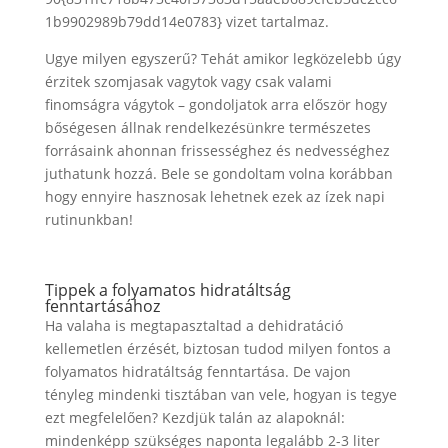
1b9902989b79dd14e0783} vizet tartalmaz.
Ugye milyen egyszerű? Tehát amikor legközelebb úgy
érzitek szomjasak vagytok vagy csak valami
finomságra vágytok – gondoljatok arra először hogy
bőségesen állnak rendelkezésünkre természetes
forrásaink ahonnan frissességhez és nedvességhez
juthatunk hozzá. Bele se gondoltam volna korábban
hogy ennyire hasznosak lehetnek ezek az ízek napi
rutinunkban!
Tippek a folyamatos hidratáltság
fenntartásához
Ha valaha is megtapasztaltad a dehidratáció
kellemetlen érzését, biztosan tudod milyen fontos a
folyamatos hidratáltság fenntartása. De vajon
tényleg mindenki tisztában van vele, hogyan is tegye
ezt megfelelően? Kezdjük talán az alapoknál:
mindenképp szükséges naponta legalább 2-3 liter