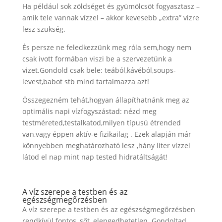
Ha például sok zöldséget és gyümölcsöt fogyasztasz –
amik tele vannak vízzel – akkor kevesebb „extra” vizre
lesz szükség.
És persze ne feledkezzünk meg róla sem,hogy nem
csak ivott formában viszi be a szervezetünk a
vizet.Gondold csak bele: teából,kávéból,soups-
levest,babot stb mind tartalmazza azt!
Összegezném tehát,hogyan állapíthatnánk meg az
optimális napi vízfogyszástad: nézd meg
testméreted,testalkatod,milyen típusú étrended
van,vagy éppen aktív-e fizikailag . Ezek alapján már
könnyebben meghatározható lesz ,hány liter vízzel
látod el nap mint nap tested hidratáltságát!
A víz szerepe a testben és az
egészségmegőrzésben
A víz szerepe a testben és az egészségmegőrzésben
rendkívül fontos, sőt, elengedhetetlen. Gondoltad