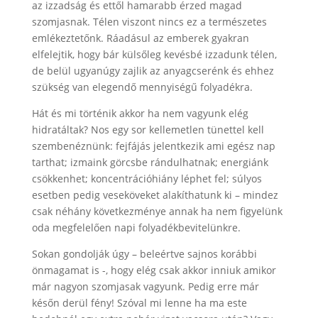
az izzadság és ettől hamarabb érzed magad
szomjasnak. Télen viszont nincs ez a természetes
emlékeztetőnk. Ráadásul az emberek gyakran
elfelejtik, hogy bár külsőleg kevésbé izzadunk télen,
de belül ugyanúgy zajlik az anyagcserénk és ehhez
szükség van elegendő mennyiségű folyadékra.
Hát és mi történik akkor ha nem vagyunk elég
hidratáltak? Nos egy sor kellemetlen tünettel kell
szembenéznünk: fejfájás jelentkezik ami egész nap
tarthat; izmaink görcsbe rándulhatnak; energiánk
csökkenhet; koncentrációhiány léphet fel; súlyos
esetben pedig veseköveket alakíthatunk ki – mindez
csak néhány következménye annak ha nem figyelünk
oda megfelelően napi folyadékbevitelünkre.
Sokan gondolják úgy – beleértve sajnos korábbi
önmagamat is -, hogy elég csak akkor inniuk amikor
már nagyon szomjasak vagyunk. Pedig erre már
későn derül fény! Szóval mi lenne ha ma este