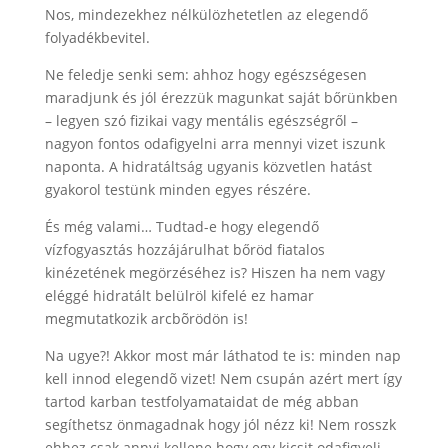
Nos, mindezekhez nélkülözhetetlen az elegendő
folyadékbevitel.
Ne feledje senki sem: ahhoz hogy egészségesen
maradjunk és jól érezzük magunkat saját bőrünkben
– legyen szó fizikai vagy mentális egészségről –
nagyon fontos odafigyelni arra mennyi vizet iszunk
naponta. A hidratáltság ugyanis közvetlen hatást
gyakorol testünk minden egyes részére.
És még valami… Tudtad-e hogy elegendő
vízfogyasztás hozzájárulhat bőröd fiatalos
kinézetének megörzéséhez is? Hiszen ha nem vagy
eléggé hidratált belülröl kifelé ez hamar
megmutatkozik arcbõrödön is!
Na ugye?! Akkor most már láthatod te is: minden nap
kell innod elegendõ vizet! Nem csupán azért mert így
tartod karban testfolyamataidat de még abban
segíthetsz önmagadnak hogy jól nézz ki! Nem rosszk
ehhez csak annyi kellene hogy egy kicsit odafigyelj