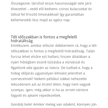
Összegezve: társítsd össze hasznosságát vele járó
élvezettel – vedd elő kedvenc csinos kulacsodat és
töltsd fel frissítő limonádéval! Így garantáltan
kellemesebb lesz majd az egész nap.
Téli időszakban is fontos a megfelelő
hidratáltság
Emlékszem, amikor először döbbentem rá, hogy a téli
időszakban is fontos a megfelelő hidratáltság. Talán
furcsa lehet elsőre ezt hallani, hiszen általában a
nyári hőségben esünk túlzásba a vízivással és
figyelünk oda igazán az ivásra. De tudtad-e, hogy a
hideg időjárás ugyanolyan kihívást jelenthet a
szervezetnek? Nekem például sokkal nehezebb
leküzdenem azt az érzést télen, hogy nem vagyok
szomjas. Igen, még akkor is ha az orrom vörösre
fagyott és ajkaim repedezettek.
Gondolj bele! Amikor meleg van odakint, könnyen jön