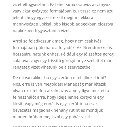
vizet elfogyasztani. Ez lehet sima csapvíz, ásványvíz
vagy akár gyógytea formájában is. Persze ez nem azt
jelenti, hogy egyszerre kell meginni ekkora
mennyiséget! Sokkal jobb kisebb adagokban elosztva
napközben fogyasztani a vizet.
Arról se feledkezzünk meg, hogy nem csak ivás
formájában pótolható a folyadék! Az étrendünkkel is
hozzájárulhatunk ehhez. Például egy jó szaftos görög
salátaval vagy egy frissítő görögdinnye szelettel már
rengeteg vizet vihetünk be a szervezetbe.
De mi van akkor ha egyszerűen elfelejtkezel inni?
Nos, erre is van megoldás! Manapság már létezik
olyan okostelefon alkalmazás amely figyelmezteti a
felhasználót arra, hogy ideje lenne kortyolni egy
kicsit. Vagy még ennél is egyszerűbb ha csak
bevezetsz magadnak néhány rutint és mondjuk
minden órában megiszol egy pohár vizet.