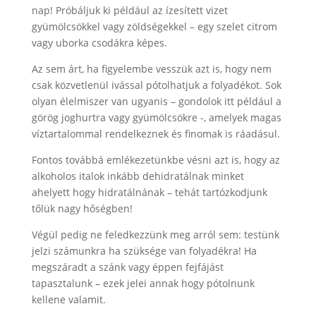
nap! Próbáljuk ki például az ízesített vizet
gyümölcsökkel vagy zöldségekkel – egy szelet citrom
vagy uborka csodákra képes.
Az sem árt, ha figyelembe vesszük azt is, hogy nem
csak közvetlenül ivással pótolhatjuk a folyadékot. Sok
olyan élelmiszer van ugyanis – gondolok itt például a
görög joghurtra vagy gyümölcsökre -, amelyek magas
víztartalommal rendelkeznek és finomak is ráadásul.
Fontos továbbá emlékezetünkbe vésni azt is, hogy az
alkoholos italok inkább dehidratálnak minket
ahelyett hogy hidratálnának – tehát tartózkodjunk
tőlük nagy hőségben!
Végül pedig ne feledkezzünk meg arról sem: testünk
jelzi számunkra ha szüksége van folyadékra! Ha
megszáradt a szánk vagy éppen fejfájást
tapasztalunk – ezek jelei annak hogy pótolnunk
kellene valamit.