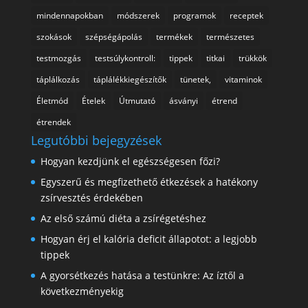
mindennapokban
módszerek
programok
receptek
szokások
szépségápolás
termékek
természetes
testmozgás
testsúlykontroll:
tippek
titkai
trükkök
táplálkozás
táplálékkiegészítők
tünetek,
vitaminok
Életmód
Ételek
Útmutató
ásványi
étrend
étrendek
Legutóbbi bejegyzések
Hogyan kezdjünk el egészségesen főzi?
Egyszerű és megfizethető étkezések a hatékony
zsírvesztés érdekében
Az első számú diéta a zsírégetéshez
Hogyan érj el kalória deficit állapotot: a legjobb
tippek
A gyorsétkezés hatása a testünkre: Az íztől a
következményekig