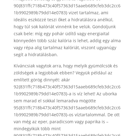
90{831ffc718b473c40f57363d15aaeb689cfeb3dc2cc6
1b9902989b79dd14e0783} vizet tartalmaz, ami
ideális eszközzé teszi őket a hidratálásra anélkül,
hogy túl sok kalóriát vinnénk be velük. Gondoljunk
csak bele: míg egy pohár üdítő vagy energiaital
könnyedén több száz kalória is lehet, addig egy alma
vagy répa alig tartalmaz kalóriát, viszont ugyanúgy
segít a hidratálásban.
Kíváncsiak vagytok arra, hogy melyik gyümölcsök és
zöldségek a legjobbak ebben? Vegyük például az
említett görög dinnyét: akár
92{831ffc718b473c40f57363d15aaeb689cfeb3dc2cc6
1b9902989b79dd14e0783}-a is víz lehet! Az uborka
sem marad el sokkal lemaradva mögötte
95{831ffc718b473c40f57363d15aaeb689cfeb3dc2cc6
1b9902989b79dd14e0783}-os víztartalommal. De ott
van még az eper, paradicsom vagy paprika is –
mindegyikük több mint
90{831ffc718b473c40f57363d15aaeb689cfeb3dc2cc6