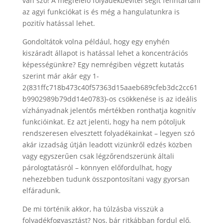
van szó! A megfelelő folyadékbevitel segít fenntartani
az agyi funkciókat is és még a hangulatunkra is
pozitív hatással lehet.
Gondoltátok volna például, hogy egy enyhén
kiszáradt állapot is hatással lehet a koncentrációs
képességünkre? Egy nemrégiben végzett kutatás
szerint már akár egy 1-
2{831ffc718b473c40f57363d15aaeb689cfeb3dc2cc61
b9902989b79dd14e0783}-os csökkenése is az ideális
vízhányadnak jelentős mértékben ronthatja kognitív
funkcióinkat. Ez azt jelenti, hogy ha nem pótoljuk
rendszeresen elvesztett folyadékainkat – legyen szó
akár izzadság útján leadott vizünkről edzés közben
vagy egyszerűen csak légzőrendszerünk általi
párologtatásról – könnyen előfordulhat, hogy
nehezebben tudunk összpontosítani vagy gyorsan
elfáradunk.
De mi történik akkor, ha túlzásba visszük a
folyadékfogyasztást? Nos, bár ritkábban fordul elő,