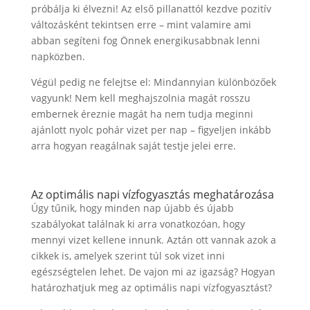
próbálja ki élvezni! Az első pillanattól kezdve pozitív
változásként tekintsen erre – mint valamire ami
abban segíteni fog Önnek energikusabbnak lenni
napközben.
Végül pedig ne felejtse el: Mindannyian különbözőek
vagyunk! Nem kell meghajszolnia magát rosszu
embernek éreznie magát ha nem tudja meginni
ajánlott nyolc pohár vizet per nap – figyeljen inkább
arra hogyan reagálnak saját testje jelei erre.
Az optimális napi vízfogyasztás meghatározása
Úgy tűnik, hogy minden nap újabb és újabb
szabályokat találnak ki arra vonatkozóan, hogy
mennyi vizet kellene innunk. Aztán ott vannak azok a
cikkek is, amelyek szerint túl sok vizet inni
egészségtelen lehet. De vajon mi az igazság? Hogyan
határozhatjuk meg az optimális napi vízfogyasztást?