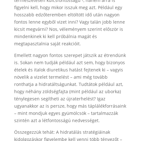
természetesen kulcsfontosságú -, hanem arra is
figyelni kell, hogy mikor isszuk meg azt. Például egy
hosszabb edzőteremben eltöltött idő után nagyon
fontos lenne egyből vizet inni? Vagy talán jobb lenne
kicsit megvárni? Nos, véleményem szerint először is
mindenkinek ki kell próbálnia magát és
megtapasztalnia saját reakcióit.
Emellett nagyon fontos szerepet játszik az étrendünk
is. Sokan nem tudják például azt sem, hogy bizonyos
ételek és italok diuretikus hatást fejtenek ki – vagyis
növelik a vizelet termelést – ami még tovább
ronthatja a hidratáltságunkat. Tudtátok például azt,
hogy néhány zöldségfajta (mint például az uborka)
ténylegesen segítheti az újraterhelést? Igaz
ugyanakkor az is persze, hogy más táplálékforrásaink
– mint mondjuk egyes gyümölcsök – tartalmazzák
szintén azt a létfontosságú nedvességet.
Összegezzük tehát: A hidratálás stratégiáinak
kidolgozáskor figyelembe kell venni több tényezőt –