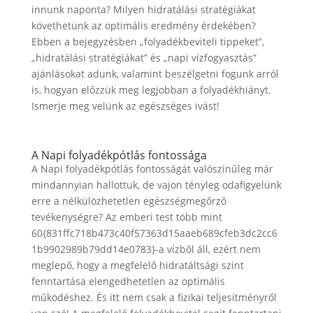
innunk naponta? Milyen hidratálási stratégiákat
követhetünk az optimális eredmény érdekében?
Ebben a bejegyzésben „folyadékbeviteli tippeket”,
„hidratálási stratégiákat” és „napi vízfogyasztás”
ajánlásokat adunk, valamint beszélgetni fogunk arról
is, hogyan előzzük meg legjobban a folyadékhiányt.
Ismerje meg velünk az egészséges ivást!
A Napi folyadékpótlás fontossága
A Napi folyadékpótlás fontosságát valószínűleg már
mindannyian hallottuk, de vajon tényleg odafigyelünk
erre a nélkülözhetetlen egészségmegőrző
tevékenységre? Az emberi test több mint
60{831ffc718b473c40f57363d15aaeb689cfeb3dc2cc6
1b9902989b79dd14e0783}-a vízből áll, ezért nem
meglepő, hogy a megfelelő hidratáltsági szint
fenntartása elengedhetetlen az optimális
működéshez. És itt nem csak a fizikai teljesítményről