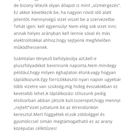
de bizony létezik olyan állapot is mint „vízmérgezés”.
Ez akkor következik be, ha nagyon rövid idő alatt
jelentős mennyiségű vizet viszel be a szervezetbe.
Tehát igen: kell egyensúly! Nem elég sok vizet inni;
annak helyes arányban kell lennie sóval és más
elektrolitokkal ahhoz,hogy sejtjeink megfelelõen
mûködhessenek.
Számtalan tényezõ befolyásolja azt,kell-e
pluszfolyadékot bevinnünk naponta.Nem mindegy
például,hogy milyen éghajlaton élünk,vagy hogyan
táplálkozunk.Egy forró,tikkasztó nyari napon ugyebár
több vizetre van szükség,míg hideg évszakokban ez
kevesebb lehet.A táplálkozási stílusunk pedig
elsősorban abban játszik kulcsszerepet,hogy mennyi
„rejtett”vizet juttatunk be az étrendünkön
keresztül.Mert higgyétek el,sok zöldséggel és
gyümölccsel simán megtámogatható ez az arany
középutas célkitûzes!