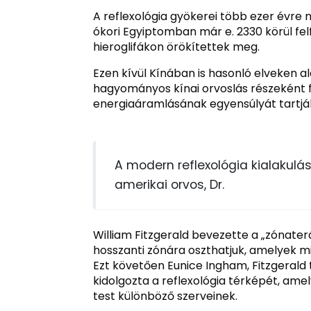
A reflexológia gyökerei több ezer évre 
ókori Egyiptomban már e. 2330 körül fe
hieroglifákon örökítettek meg.
Ezen kívül Kínában is hasonló elveken a
hagyományos kínai orvoslás részeként fe
energiaáramlásának egyensúlyát tartják s
A modern reflexológia kialakulás
amerikai orvos, Dr.
William Fitzgerald bevezette a „zónaterá
hosszanti zónára oszthatjuk, amelyek m
Ezt követően Eunice Ingham, Fitzgerald 
kidolgozta a reflexológia térképét, am
test különböző szerveinek.