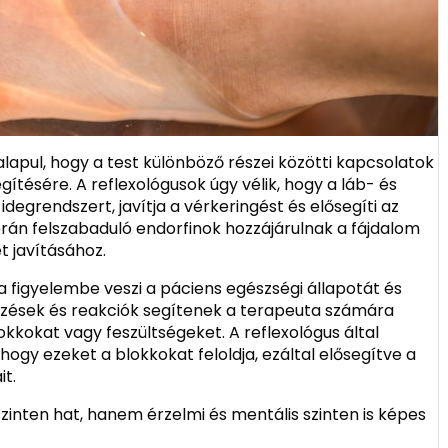
lapul, hogy a test különböző részei közötti kapcsolatok
gítésére. A reflexológusok úgy vélik, hogy a láb- és
idegrendszert, javítja a vérkeringést és elősegíti az
orán felszabaduló endorfinok hozzájárulnak a fájdalom
t javításához.
ta figyelembe veszi a páciens egészségi állapotát és
érzések és reakciók segítenek a terapeuta számára
kkokat vagy feszültségeket. A reflexológus által
hogy ezeket a blokkokat feloldja, ezáltal elősegítve a
t.
szinten hat, hanem érzelmi és mentális szinten is képes