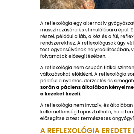
A reflexológia egy alternatív gyógyásza
masszírozására és stimulálására épül. E
részei, például a láb, a kéz és a fül, r
rendszerekhez. A reflexológusok úgy vé
test egyensúlyának helyreállításában, 
folyamatok elősegítésében.
A reflexológia nem csupán fizikai szinte
változásokat előidézni. A reflexológia 
például a nyomás, dörzsölés és simogatá
során a páciens általában kényelme
a kezeket kezeli.
A reflexológia nem invazív, és általáb
kellemetlenség tapasztalható, ha a terap
elősegítse a test természetes öngyógyí
A REFLEXOLÓGIA EREDETE 