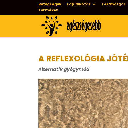
Betegségek
Táplálkozás
Testmozgás
Termékek
A REFLEXOLÓGIA JÓT
Alternatív gyógymód