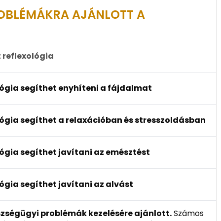
ROBLÉMÁKRA AJÁNLOTT A
 reflexológia
lógia segíthet enyhíteni a fájdalmat
lógia segíthet a relaxációban és stresszoldásban
ógia segíthet javítani az emésztést
ógia segíthet javítani az alvást
szségügyi problémák kezelésére ajánlott.
Számos