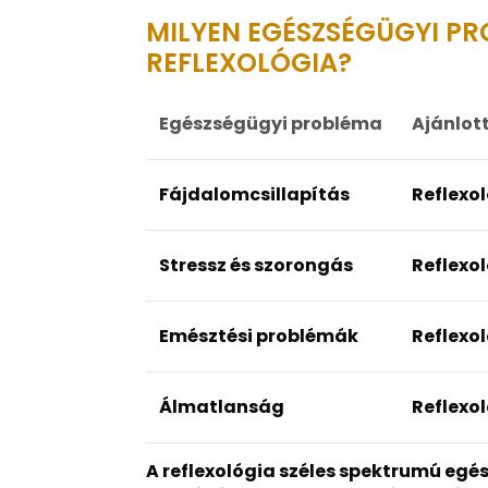
MILYEN EGÉSZSÉGÜGYI P
REFLEXOLÓGIA?
Egészségügyi probléma
Ajánlott
Fájdalomcsillapítás
Reflexo
Stressz és szorongás
Reflexo
Emésztési problémák
Reflexol
Álmatlanság
Reflexol
A reflexológia széles spektrumú egé