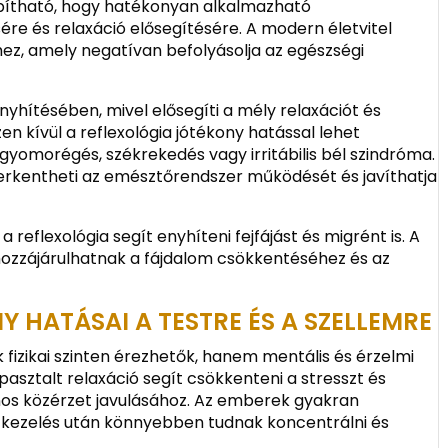
apítható, hogy hatékonyan alkalmazható
re és relaxáció elősegítésére. A modern életvitel
hez, amely negatívan befolyásolja az egészségi
nyhítésében, mivel elősegíti a mély relaxációt és
en kívül a reflexológia jótékony hatással lehet
gyomorégés, székrekedés vagy irritábilis bél szindróma.
serkentheti az emésztőrendszer működését és javíthatja
reflexológia segít enyhíteni fejfájást és migrént is. A
hozzájárulhatnak a fájdalom csökkentéséhez és az
 HATÁSAI A TESTRE ÉS A SZELLEMRE
 fizikai szinten érezhetők, hanem mentális és érzelmi
apasztalt relaxáció segít csökkenteni a stresszt és
ános közérzet javulásához. Az emberek gyakran
ai kezelés után könnyebben tudnak koncentrálni és