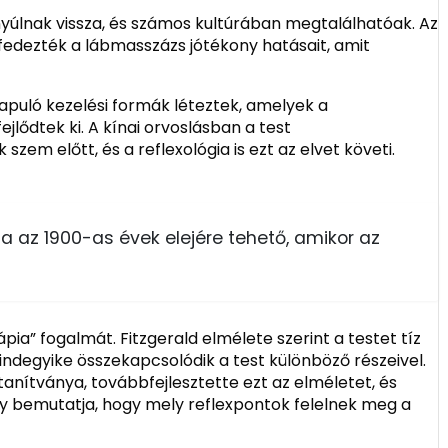
nyúlnak vissza, és számos kultúrában megtalálhatóak. Az
lfedezték a lábmasszázs jótékony hatásait, amit
lapuló kezelési formák léteztek, amelyek a
jlődtek ki. A kínai orvoslásban a test
zem előtt, és a reflexológia is ezt az elvet követi.
a az 1900-as évek elejére tehető, amikor az
pia” fogalmát. Fitzgerald elmélete szerint a testet tíz
indegyike összekapcsolódik a test különböző részeivel.
tanítványa, továbbfejlesztette ezt az elméletet, és
ely bemutatja, hogy mely reflexpontok felelnek meg a