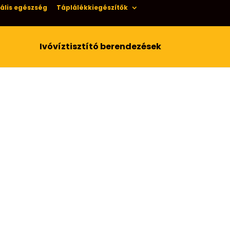
ális egészség
Táplálékkiegészítők
Ivóvíztisztító berendezések