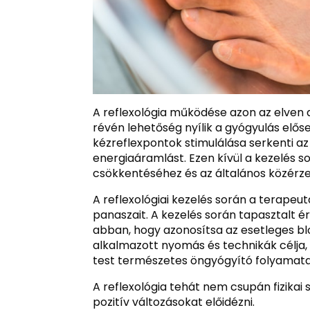
A reflexológia működése azon az elven a
révén lehetőség nyílik a gyógyulás előse
kézreflexpontok stimulálása serkenti az 
energiaáramlást. Ezen kívül a kezelés s
csökkentéséhez és az általános közérze
A reflexológiai kezelés során a terapeu
panaszait. A kezelés során tapasztalt 
abban, hogy azonosítsa az esetleges blo
alkalmazott nyomás és technikák célja, 
test természetes öngyógyító folyamatai
A reflexológia tehát nem csupán fizikai 
pozitív változásokat előidézni.