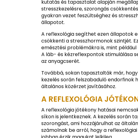
kutatás és tapasztalat alapján megáll
stresszkezelésre, szorongás csökkentésé
gyakran vezet feszültséghez és stressz
állapotot.
A reflexológia segíthet ezen állapotok e
csökkenti a stresszhormonok szintjét. Ez
emésztési problémákra is, mint például 
A láb- és kézreflexpontok stimulálása 
az anyagcserét.
Továbbá, sokan tapasztalták már, hogy a 
kezelés során felszabaduló endorfinok 
általános közérzet javításához.
A REFLEXOLÓGIA JÓTÉKONY
A reflexológia jótékony hatásai nemcsak
síkon is jelentkeznek. A kezelés során t
szorongást, ami hozzájárulhat az által
számolnak be arról, hogy a reflexológi
jobban érzik magukat lelkileg.