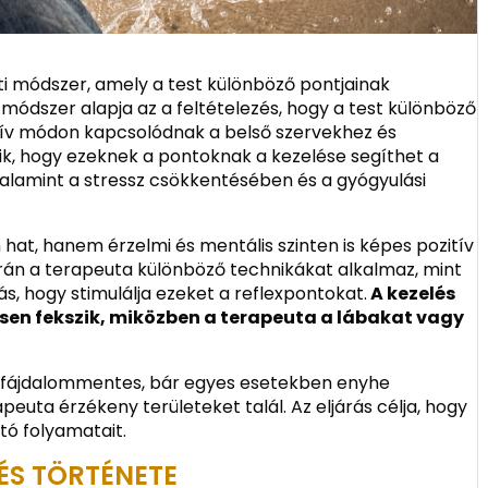
ti módszer, amely a test különböző pontjainak
 módszer alapja az a feltételezés, hogy a test különböző
eflexív módon kapcsolódnak a belső szervekhez és
lik, hogy ezeknek a pontoknak a kezelése segíthet a
valamint a stressz csökkentésében és a gyógyulási
n hat, hanem érzelmi és mentális szinten is képes pozitív
során a terapeuta különböző technikákat alkalmaz, mint
s, hogy stimulálja ezeket a reflexpontokat.
A kezelés
sen fekszik, miközben a terapeuta a lábakat vagy
an fájdalommentes, bár egyes esetekben enyhe
euta érzékeny területeket talál. Az eljárás célja, hogy
tó folyamatait.
ÉS TÖRTÉNETE