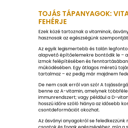
TOJÁS TÁPANYAGOK: VIT
FEHÉRJE
Ezek közé tartoznak a vitaminok, ásvány
hasznosak az egészségünk szempontjáb
Az egyik legismertebb és talán legfonto
alapvető építőelemekre bontódik le – 
izmok felépítésében és fenntartásában
működésében. Egy átlagos méretű tojá
tartalmaz – ez pedig már majdnem fedez
De nem csak erről van szó! A tojássárgáj
benne az A-vitamin, amelynek többféle fu
immunrendszert; vagy például a D-vitam
hosszú időre szóló hiánya az idősebb ko
csontdeformációt okozhat.
Az ásványi anyagokról se feledkezzünk 
csontok és fogak egészségéhez, míg a 