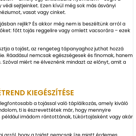
védi sejtjeinket. Ezen kívül még sok más ásványi
néziumot, vasat vagy cinket.
ásban rejlik? És akkor még nem is beszéltünk arról a
őket: főtt tojás reggelire vagy omlett vacsorára – ezek
sztja a tojást, az rengeteg tápanyaghoz juthat hozzá
innie. Ráadásul nemcsak egészségesek és finomak, hanem
. Szóval miért ne élveznénk mindazt az előnyt, amit a
TREND KIEGÉSZÍTÉSE
 legfontosabb a tojással való táplálkozás, amely kiváló
ndolom, ti is észrevettétek már, hogy mennyire
Én például imádom rántottának, tükörtojásként vagy akár
i arról, hogy a tojást nemcsak íze miatt érdemes