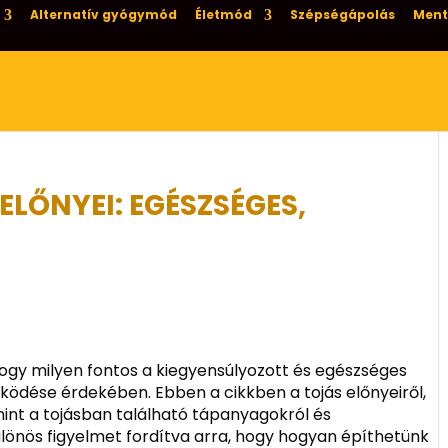
Alternatív gyógymód
Életmód
Szépségápolás
Ment
LŐNYEI: EGÉSZSÉGES,
ogy milyen fontos a kiegyensúlyozott és egészséges
ödése érdekében. Ebben a cikkben a tojás előnyeiről,
mint a tojásban található tápanyagokról és
ülönös figyelmet fordítva arra, hogy hogyan építhetünk