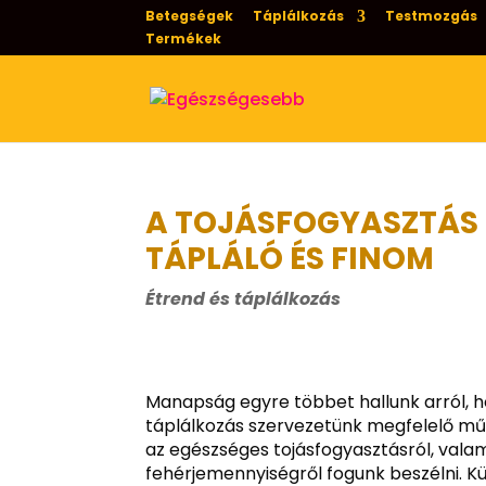
Betegségek
Táplálkozás
Testmozgás
Termékek
A TOJÁSFOGYASZTÁS E
TÁPLÁLÓ ÉS FINOM
Étrend és táplálkozás
Manapság egyre többet hallunk arról, h
táplálkozás szervezetünk megfelelő műk
az egészséges tojásfogyasztásról, vala
fehérjemennyiségről fogunk beszélni. K