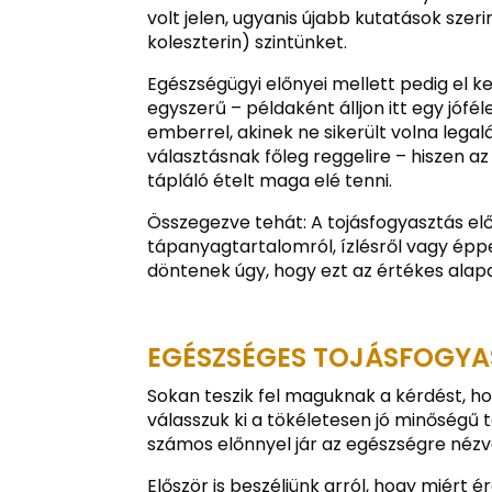
volt jelen, ugyanis újabb kutatások szer
koleszterin) szintünket.
Egészségügyi előnyei mellett pedig el kel
egyszerű – példaként álljon itt egy jóf
emberrel, akinek ne sikerült volna legalá
választásnak főleg reggelire – hiszen a
tápláló ételt maga elé tenni.
Összegezve tehát: A tojásfogyasztás el
tápanyagtartalomról, ízlésről vagy ép
döntenek úgy, hogy ezt az értékes alap
EGÉSZSÉGES TOJÁSFOGYA
Sokan teszik fel maguknak a kérdést, ho
válasszuk ki a tökéletesen jó minőségű t
számos előnnyel jár az egészségre nézv
Először is beszéljünk arról, hogy miért 