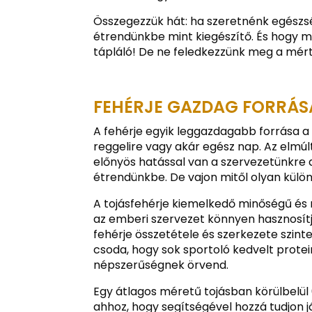
Összegezzük hát: ha szeretnénk egészsé
étrendünkbe mint kiegészítő. És hogy mi
tápláló! De ne feledkezzünk meg a mért
FEHÉRJE GAZDAG FORRÁS
A fehérje egyik leggazdagabb forrása a
reggelire vagy akár egész nap. Az elmú
előnyös hatással van a szervezetünkre a 
étrendünkbe. De vajon mitől olyan külön
A tojásfehérje kiemelkedő minőségű és ma
az emberi szervezet könnyen hasznosítja
fehérje összetétele és szerkezete szinte
csoda, hogy sok sportoló kedvelt prote
népszerűségnek örvend.
Egy átlagos méretű tojásban körülbelül
ahhoz, hogy segítségével hozzá tudjon j