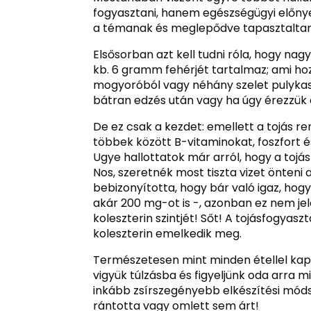
fogyasztani, hanem egészségügyi előnyei
a témanak és meglepődve tapasztaltam,
Elsősorban azt kell tudni róla, hogy na
kb. 6 gramm fehérjét tartalmaz; ami h
mogyoróból vagy néhány szelet pulykas
bátran edzés után vagy ha úgy érezzük 
De ez csak a kezdet: emellett a tojás 
többek között B-vitaminokat, foszfort és
Ugye hallottatok már arról, hogy a toj
Nos, szeretnék most tiszta vizet önteni
bebizonyította, hogy bár való igaz, hogy
akár 200 mg-ot is -, azonban ez nem jel
koleszterin szintjét! Sőt! A tojásfogyas
koleszterin emelkedik meg.
Természetesen mint minden étellel kapc
vigyük túlzásba és figyeljünk oda arra 
inkább zsírszegényebb elkészítési móds
rántotta vagy omlett sem árt!