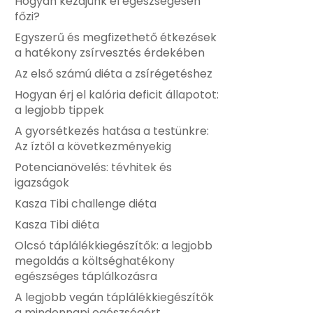
Hogyan kezdjünk el egészségesen
főzi?
Egyszerű és megfizethető étkezések
a hatékony zsírvesztés érdekében
Az első számú diéta a zsírégetéshez
Hogyan érj el kalória deficit állapotot:
a legjobb tippek
A gyorsétkezés hatása a testünkre:
Az íztől a következményekig
Potencianövelés: tévhitek és
igazságok
Kasza Tibi challenge diéta
Kasza Tibi diéta
Olcsó táplálékkiegészítők: a legjobb
megoldás a költséghatékony
egészséges táplálkozásra
A legjobb vegán táplálékkiegészítők
a mindennapi egészségért