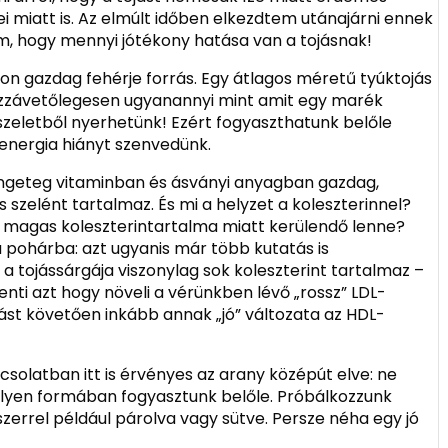
 miatt is. Az elmúlt időben elkezdtem utánajárni ennek
 hogy mennyi jótékony hatása van a tojásnak!
gyon gazdag fehérje forrás. Egy átlagos méretű tyúktojás
ozzávetőlegesen ugyanannyi mint amit egy marék
zeletből nyerhetünk! Ezért fogyaszthatunk belőle
energia hiányt szenvedünk.
rengeteg vitaminban és ásványi anyagban gazdag,
 szelént tartalmaz. És mi a helyzet a koleszterinnel?
ás magas koleszterintartalma miatt kerülendő lenne?
 a pohárba: azt ugyanis már több kutatás is
 a tojássárgája viszonylag sok koleszterint tartalmaz –
enti azt hogy növeli a vérünkben lévő „rossz” LDL-
ztást követően inkább annak „jó” változata az HDL-
solatban itt is érvényes az arany középút elve: ne
milyen formában fogyasztunk belőle. Próbálkozzunk
zerrel például párolva vagy sütve. Persze néha egy jó