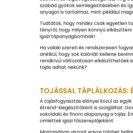
szabad gyökök semlegesítésében és így 
anyagot is tartalmaz, mint például mag
Tudtátok, hogy mindez csak egyetlen toj
tényről, hogy milyen könnyű elkészíteni 
igazi tápanyagbombák!
Ha valaki szereti és rendszeresen fogya
anélkül, hogy sok kalóriát kellene bev
rendkívül változatosan elkészíthetőek is
tojás adhat nekünk?
TOJÁSSAL TÁPLÁLKOZÁS: É
A tojásfogyasztás előnyei közül az egyik
étrend-kiegészítőként is szolgálhat. Go
sokoldalú és finom alapanyag a tojás. 
omlettek igazi főszereplőjeként.
Mostanában viszont egyre többet hallan