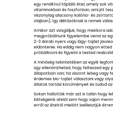
egy rendkívül tápláló étel, amely sok v
vitaminokban és foszforban, ami jót tes
viszonylag alacsony kalória- és zsírta
olajban), így diétázóknak is remek válas
Amikor azt vizsgáljuk, hogy mekkora a
megpróbálnunk figyelembe venni az egy
2-3 darab nyers vagy lágy-tojást javas
eldöntenie. Ha eddig nem nagyon etted 
próbálkozni és figyelni a tested reakcióit
A minőség tekintetében az egyik legfont
úgy ellenőrizheted, hogy felteszed egy po
állapotban van; ha viszont lebeg vagy f
érdemes bio-tojást választani vagy olya
állatok tartási körülményeit és tudod az
Sokan hallották már azt is talán hogy le
kétségeink afelől sem hogy vajon men
erről az ételről mielött beillesztjük étr