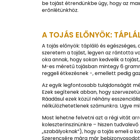
be tojást étrendünkbe úgy, hogy az max
erőnlétünkhöz.
A TOJÁS ELŐNYÖK: TÁPLÁ
A tojás előnyök: tápláló és egészséges,
szeretem a tojást, legyen az rántotta v
oka annak, hogy sokan kedvelik a tojást
M-es méretű tojásban mintegy 6 gramm 
reggeli étkezésnek -, emellett pedig g
Az egyik legfontosabb tulajdonságát még
Ezek segítenek abban, hogy szervezetü
Ráadásul ezek közül néhány esszenciális
nélkülözhetetlenek számunkra. Ugye mi
Most lehetne felvetni azt a régi vitát a
koleszterinszinünkre – hiszen tudvalevő 
„szabályoknak”), hogy a tojás emeli a k
Szerencsére mára már bebizonyosodott,