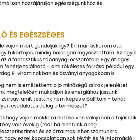
imálisan hozzájáruljon egészségünkhöz és
LÓ ÉS EGÉSZSÉGES
 de vajon miért gondoljuk így? Én már kiskorom óta
agy tükörtojás, mindig boldogan fogyasztottam. Az egyik
, az a fantasztikus tápanyag-összetétele. Egy átlagos
fehérje található – ami tökéletes forrása például egy
azdag B-vitaminokban és ásványi anyagokban is.
 nem is említettem: a jó minőségű zsírok jelenléte!
nk megfelelően működjön és energiához jussunk.
 zsírsav, amit testünk nem képes előállítani – tehát
lyen csodálatos dolog a természet?
rról, hogy vajon mekkora hatása van valójában a tojásnak
tény volt évekig (már ha hihetünk a régi
oleszterinszintet és ez ártalmas lehet számunkra.
 hogy ezzel kapcsolatban sok tévhit és félinformáció