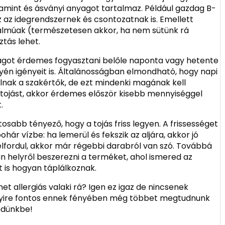
itamint és ásványi anyagot tartalmaz. Például gazdag B-
z az idegrendszernek és csontozatnak is. Emellett
rtalmúak (természetesen akkor, ha nem sütünk rá
ztás lehet.
dagot érdemes fogyasztani belőle naponta vagy hetente
én igényeit is. Általánosságban elmondható, hogy napi
olnak a szakértők, de ezt mindenki magának kell
tojást, akkor érdemes először kisebb mennyiséggel
.
osabb tényező, hogy a tojás friss legyen. A frissességet
hár vízbe: ha lemerül és fekszik az aljára, akkor jó
elfordul, akkor már régebbi darabról van szó. Továbbá
n helyről beszerezni a terméket, ahol ismered az
t is hogyan táplálkoznak.
het allergiás valaki rá? Igen ez igaz de nincsenek
nyire fontos ennek fényében még többet megtudnunk
endünkbe!