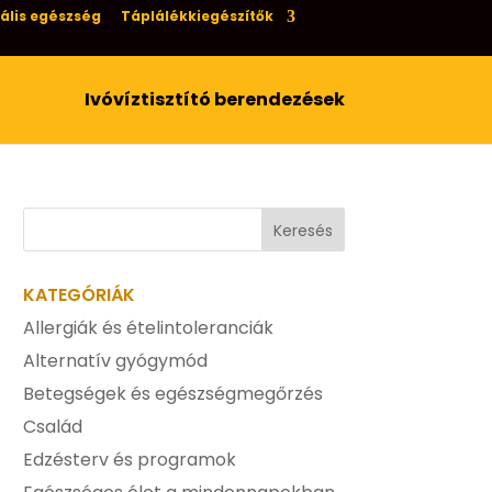
ális egészség
Táplálékkiegészítők
Ivóvíztisztító berendezések
KATEGÓRIÁK
Allergiák és ételintoleranciák
Alternatív gyógymód
Betegségek és egészségmegőrzés
Család
Edzésterv és programok