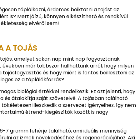
gesen táplálkozni, érdemes beiktatni a tojást az
ért is? Mert jóízű, könnyen elkészíthető és rendkívül
ékletesség elvéről sem!
A A TOJÁS
 tojás, amelyet sokan nap mint nap fogyasztanak
lt években már többször hallhattunk arról, hogy milyen
tojásfogyasztás és hogy miért is fontos beilleszteni az
leges ez a táplálékforrás?
gas biológiai értékkel rendelkezik. Ez azt jelenti, hogy
 és átalakítja saját szöveteivé. A tojásban található
 tökéletesen illeszkedik a szervezet igényeihez, így nem
intartalmú étrend-kiegészítők között is nagy
 6-7 gramm fehérje található, ami ideális mennyiség
árulni az izmok növekedéséhez és regenerációjához. Aki