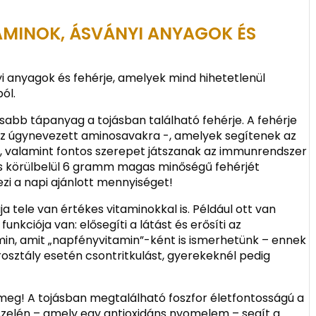
AMINOK, ÁSVÁNYI ANYAGOK ÉS
i anyagok és fehérje, amelyek mind hihetetlenül
ól.
sabb tápanyag a tojásban található fehérje. A fehérje
az úgynevezett aminosavakra -, amelyek segítenek az
, valamint fontos szerepet játszanak az immunrendszer
s körülbelül 6 gramm magas minőségű fehérjét
i a napi ajánlott mennyiséget!
a tele van értékes vitaminokkal is. Például ott van
nkciója van: elősegíti a látást és erősíti az
in, amit „napfényvitamin”-ként is ismerhetünk – ennek
rosztály esetén csontritkulást, gyerekeknél pedig
meg! A tojásban megtalálható foszfor életfontosságú a
szelén – amely egy antioxidáns nyomelem – segít a