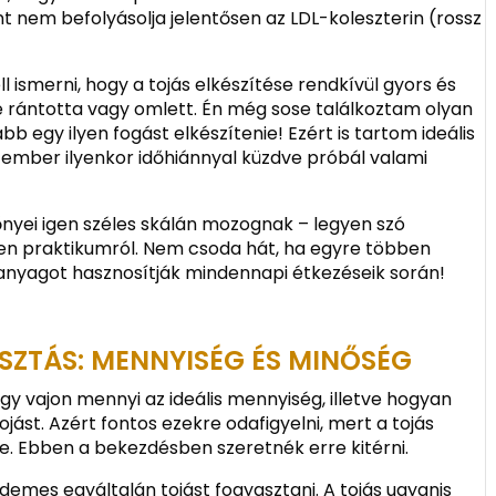
int nem befolyásolja jelentősen az LDL-koleszterin (rossz
l ismerni, hogy a tojás elkészítése rendkívül gyors és
éle rántotta vagy omlett. Én még sose találkoztam olyan
bb egy ilyen fogást elkészítenie! Ezért is tartom ideális
z ember ilyenkor időhiánnyal küzdve próbál valami
őnyei igen széles skálán mozognak – legyen szó
pen praktikumról. Nem csoda hát, ha egyre többen
anyagot hasznosítják mindennapi étkezéseik során!
SZTÁS: MENNYISÉG ÉS MINŐSÉG
gy vajon mennyi az ideális mennyiség, illetve hogyan
ojást. Azért fontos ezekre odafigyelni, mert a tojás
e. Ebben a bekezdésben szeretnék erre kitérni.
érdemes egyáltalán tojást fogyasztani. A tojás ugyanis