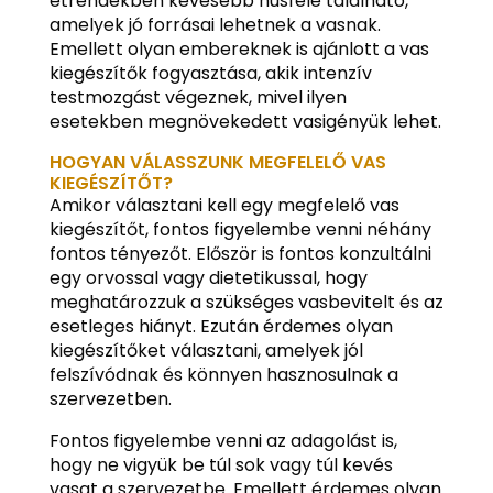
étrendekben kevesebb húsféle található,
amelyek jó forrásai lehetnek a vasnak.
Emellett olyan embereknek is ajánlott a vas
kiegészítők fogyasztása, akik intenzív
testmozgást végeznek, mivel ilyen
esetekben megnövekedett vasigényük lehet.
HOGYAN VÁLASSZUNK MEGFELELŐ VAS
KIEGÉSZÍTŐT?
Amikor választani kell egy megfelelő vas
kiegészítőt, fontos figyelembe venni néhány
fontos tényezőt. Először is fontos konzultálni
egy orvossal vagy dietetikussal, hogy
meghatározzuk a szükséges vasbevitelt és az
esetleges hiányt. Ezután érdemes olyan
kiegészítőket választani, amelyek jól
felszívódnak és könnyen hasznosulnak a
szervezetben.
Fontos figyelembe venni az adagolást is,
hogy ne vigyük be túl sok vagy túl kevés
vasat a szervezetbe. Emellett érdemes olyan