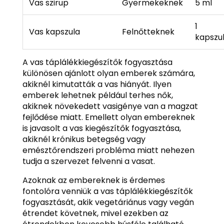
Vas szirup
Gyermekeknek
5 ml
1
Vas kapszula
Felnőtteknek
kapszu
A vas táplálékkiegészítők fogyasztása
különösen ajánlott olyan emberek számára,
akiknél kimutatták a vas hiányát. Ilyen
emberek lehetnek például terhes nők,
akiknek növekedett vasigénye van a magzat
fejlődése miatt. Emellett olyan embereknek
is javasolt a vas kiegészítők fogyasztása,
akiknél krónikus betegség vagy
emésztőrendszeri probléma miatt nehezen
tudja a szervezet felvenni a vasat.
Azoknak az embereknek is érdemes
fontolóra venniük a vas táplálékkiegészítők
fogyasztását, akik vegetáriánus vagy vegán
étrendet követnek, mivel ezekben az