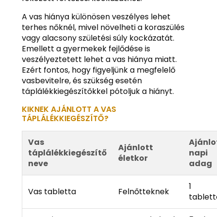
A vas hiánya különösen veszélyes lehet
terhes nőknél, mivel növelheti a koraszülés
vagy alacsony születési súly kockázatát.
Emellett a gyermekek fejlődése is
veszélyeztetett lehet a vas hiánya miatt.
Ezért fontos, hogy figyeljünk a megfelelő
vasbevitelre, és szükség esetén
táplálékkiegészítőkkel pótoljuk a hiányt.
KIKNEK AJÁNLOTT A VAS
TÁPLÁLÉKKIEGÉSZÍTŐ?
Vas
Ajánlo
Ajánlott
táplálékkiegészítő
napi
életkor
neve
adag
1
Vas tabletta
Felnőtteknek
tablett