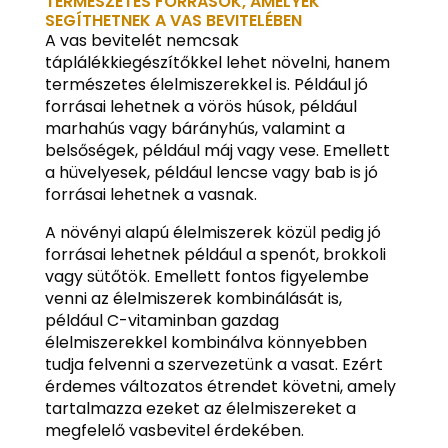
TERMÉSZETES FORRÁSOK, AMELYEK
SEGÍTHETNEK A VAS BEVITELÉBEN
A vas bevitelét nemcsak
táplálékkiegészítőkkel lehet növelni, hanem
természetes élelmiszerekkel is. Például jó
forrásai lehetnek a vörös húsok, például
marhahús vagy bárányhús, valamint a
belsőségek, például máj vagy vese. Emellett
a hüvelyesek, például lencse vagy bab is jó
forrásai lehetnek a vasnak.
A növényi alapú élelmiszerek közül pedig jó
forrásai lehetnek például a spenót, brokkoli
vagy sütőtök. Emellett fontos figyelembe
venni az élelmiszerek kombinálását is,
például C-vitaminban gazdag
élelmiszerekkel kombinálva könnyebben
tudja felvenni a szervezetünk a vasat. Ezért
érdemes változatos étrendet követni, amely
tartalmazza ezeket az élelmiszereket a
megfelelő vasbevitel érdekében.