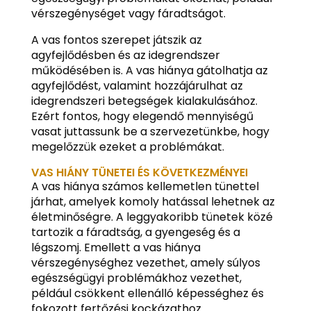
vérszegénységet vagy fáradtságot.
A vas fontos szerepet játszik az
agyfejlődésben és az idegrendszer
működésében is. A vas hiánya gátolhatja az
agyfejlődést, valamint hozzájárulhat az
idegrendszeri betegségek kialakulásához.
Ezért fontos, hogy elegendő mennyiségű
vasat juttassunk be a szervezetünkbe, hogy
megelőzzük ezeket a problémákat.
VAS HIÁNY TÜNETEI ÉS KÖVETKEZMÉNYEI
A vas hiánya számos kellemetlen tünettel
járhat, amelyek komoly hatással lehetnek az
életminőségre. A leggyakoribb tünetek közé
tartozik a fáradtság, a gyengeség és a
légszomj. Emellett a vas hiánya
vérszegénységhez vezethet, amely súlyos
egészségügyi problémákhoz vezethet,
például csökkent ellenálló képességhez és
fokozott fertőzési kockázathoz.