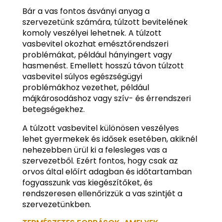
Bár a vas fontos ásványi anyag a
szervezetünk számára, túlzott bevitelének
komoly veszélyei lehetnek. A túlzott
vasbevitel okozhat emésztőrendszeri
problémákat, például hányingert vagy
hasmenést. Emellett hosszú távon túlzott
vasbevitel súlyos egészségügyi
problémákhoz vezethet, például
májkárosodáshoz vagy szív- és érrendszeri
betegségekhez.
A túlzott vasbevitel különösen veszélyes
lehet gyermekek és idősek esetében, akiknél
nehezebben ürül ki a felesleges vas a
szervezetből. Ezért fontos, hogy csak az
orvos által előírt adagban és időtartamban
fogyasszunk vas kiegészítőket, és
rendszeresen ellenőrizzük a vas szintjét a
szervezetünkben.