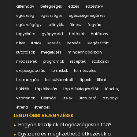
alternatív
betegségek
edzés
edzésterv
egészség
egészséges
egészségmegőrzés
egészségügyi
előnyök,
fitnesz
fogyás
fogyókúra
gyógymód
hatások
hatékony
hírek
italok
kezelés,
kezelési
kiegészítők:
kutatások
megelőzés
mindennapokban
módszerek
programok
receptek
szokások
szépségápolás
termékek
természetes
testmozgás
testsúlykontroll:
tippek
titkai
trükkök
táplálkozás
táplálékkiegészítők
tünetek,
vitaminok
Életmód
Ételek
Útmutató
ásványi
étrend
étrendek
LEGUTÓBBI BEJEGYZÉSEK
Hogyan kezdjünk el egészségesen főzi?
Egyszerű és megfizethető étkezések a