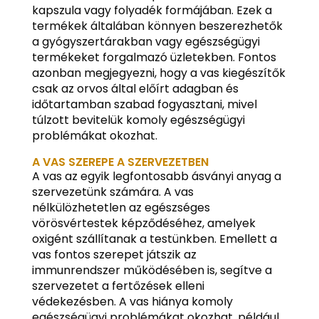
kapszula vagy folyadék formájában. Ezek a
termékek általában könnyen beszerezhetők
a gyógyszertárakban vagy egészségügyi
termékeket forgalmazó üzletekben. Fontos
azonban megjegyezni, hogy a vas kiegészítők
csak az orvos által előírt adagban és
időtartamban szabad fogyasztani, mivel
túlzott bevitelük komoly egészségügyi
problémákat okozhat.
A VAS SZEREPE A SZERVEZETBEN
A vas az egyik legfontosabb ásványi anyag a
szervezetünk számára. A vas
nélkülözhetetlen az egészséges
vörösvértestek képződéséhez, amelyek
oxigént szállítanak a testünkben. Emellett a
vas fontos szerepet játszik az
immunrendszer működésében is, segítve a
szervezetet a fertőzések elleni
védekezésben. A vas hiánya komoly
egészségügyi problémákat okozhat, például