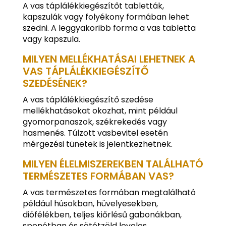
A vas táplálékkiegészítőt tabletták,
kapszulák vagy folyékony formában lehet
szedni. A leggyakoribb forma a vas tabletta
vagy kapszula.
MILYEN MELLÉKHATÁSAI LEHETNEK A
VAS TÁPLÁLÉKKIEGÉSZÍTŐ
SZEDÉSÉNEK?
A vas táplálékkiegészítő szedése
mellékhatásokat okozhat, mint például
gyomorpanaszok, székrekedés vagy
hasmenés. Túlzott vasbevitel esetén
mérgezési tünetek is jelentkezhetnek.
MILYEN ÉLELMISZEREKBEN TALÁLHATÓ
TERMÉSZETES FORMÁBAN VAS?
A vas természetes formában megtalálható
például húsokban, hüvelyesekben,
diófélékben, teljes kiőrlésű gabonákban,
spenótban és sötétzöld leveles