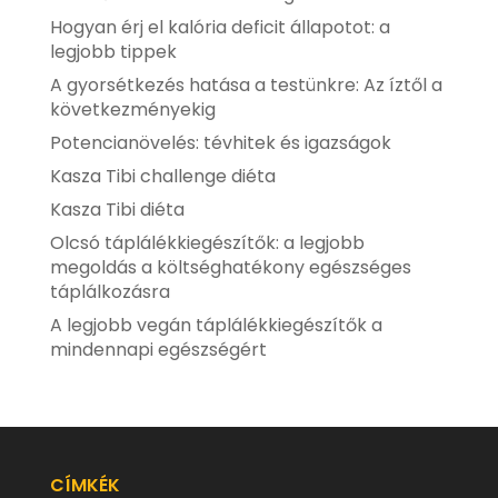
Hogyan érj el kalória deficit állapotot: a
legjobb tippek
A gyorsétkezés hatása a testünkre: Az íztől a
következményekig
Potencianövelés: tévhitek és igazságok
Kasza Tibi challenge diéta
Kasza Tibi diéta
Olcsó táplálékkiegészítők: a legjobb
megoldás a költséghatékony egészséges
táplálkozásra
A legjobb vegán táplálékkiegészítők a
mindennapi egészségért
CÍMKÉK