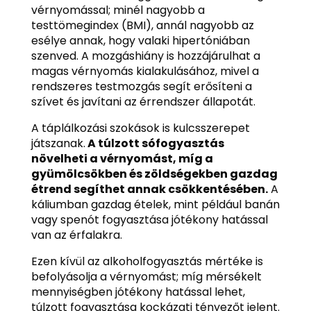
vérnyomással; minél nagyobb a
testtömegindex (BMI), annál nagyobb az
esélye annak, hogy valaki hipertóniában
szenved. A mozgáshiány is hozzájárulhat a
magas vérnyomás kialakulásához, mivel a
rendszeres testmozgás segít erősíteni a
szívet és javítani az érrendszer állapotát.
A táplálkozási szokások is kulcsszerepet
játszanak.
A túlzott sófogyasztás
növelheti a vérnyomást, míg a
gyümölcsökben és zöldségekben gazdag
étrend segíthet annak csökkentésében.
A
káliumban gazdag ételek, mint például banán
vagy spenót fogyasztása jótékony hatással
van az érfalakra.
Ezen kívül az alkoholfogyasztás mértéke is
befolyásolja a vérnyomást; míg mérsékelt
mennyiségben jótékony hatással lehet,
túlzott fogyasztása kockázati tényezőt jelent.