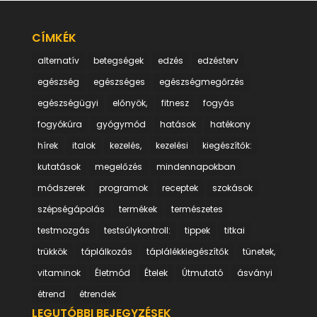
CÍMKÉK
alternatív
betegségek
edzés
edzésterv
egészség
egészséges
egészségmegőrzés
egészségügyi
előnyök,
fitnesz
fogyás
fogyókúra
gyógymód
hatások
hatékony
hírek
italok
kezelés,
kezelési
kiegészítők:
kutatások
megelőzés
mindennapokban
módszerek
programok
receptek
szokások
szépségápolás
termékek
természetes
testmozgás
testsúlykontroll:
tippek
titkai
trükkök
táplálkozás
táplálékkiegészítők
tünetek,
vitaminok
Életmód
Ételek
Útmutató
ásványi
étrend
étrendek
LEGUTÓBBI BEJEGYZÉSEK