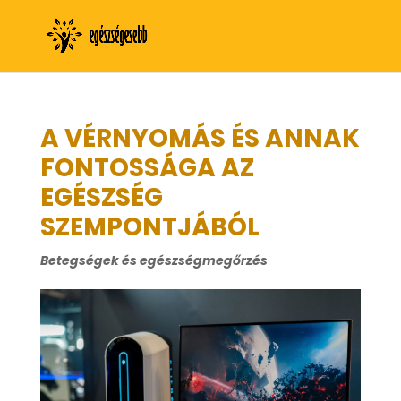
A VÉRNYOMÁS ÉS ANNAK
FONTOSSÁGA AZ
EGÉSZSÉG
SZEMPONTJÁBÓL
Betegségek és egészségmegőrzés