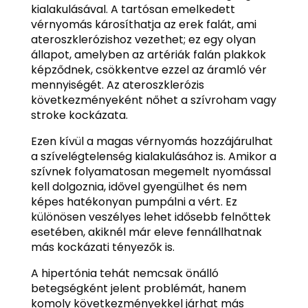
kialakulásával. A tartósan emelkedett
vérnyomás károsíthatja az erek falát, ami
ateroszklerózishoz vezethet; ez egy olyan
állapot, amelyben az artériák falán plakkok
képződnek, csökkentve ezzel az áramló vér
mennyiségét. Az ateroszklerózis
következményeként nőhet a szívroham vagy
stroke kockázata.
Ezen kívül a magas vérnyomás hozzájárulhat
a szívelégtelenség kialakulásához is. Amikor a
szívnek folyamatosan megemelt nyomással
kell dolgoznia, idővel gyengülhet és nem
képes hatékonyan pumpálni a vért. Ez
különösen veszélyes lehet idősebb felnőttek
esetében, akiknél már eleve fennállhatnak
más kockázati tényezők is.
A hipertónia tehát nemcsak önálló
betegségként jelent problémát, hanem
komoly következményekkel járhat más