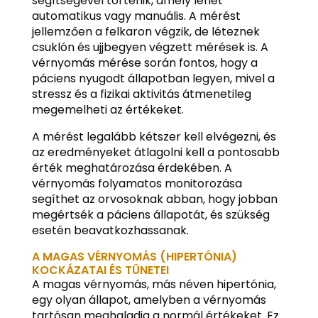
segítségével történik, amely lehet
automatikus vagy manuális. A mérést
jellemzően a felkaron végzik, de léteznek
csuklón és ujjbegyen végzett mérések is. A
vérnyomás mérése során fontos, hogy a
páciens nyugodt állapotban legyen, mivel a
stressz és a fizikai aktivitás átmenetileg
megemelheti az értékeket.
A mérést legalább kétszer kell elvégezni, és
az eredményeket átlagolni kell a pontosabb
érték meghatározása érdekében. A
vérnyomás folyamatos monitorozása
segíthet az orvosoknak abban, hogy jobban
megértsék a páciens állapotát, és szükség
esetén beavatkozhassanak.
A MAGAS VÉRNYOMÁS (HIPERTÓNIA)
KOCKÁZATAI ÉS TÜNETEI
A magas vérnyomás, más néven hipertónia,
egy olyan állapot, amelyben a vérnyomás
tartósan meghaladja a normál értékeket. Ez