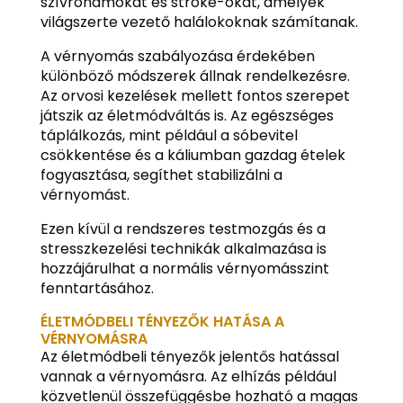
szívrohamokat és stroke-okat, amelyek
világszerte vezető halálokoknak számítanak.
A vérnyomás szabályozása érdekében
különböző módszerek állnak rendelkezésre.
Az orvosi kezelések mellett fontos szerepet
játszik az életmódváltás is. Az egészséges
táplálkozás, mint például a sóbevitel
csökkentése és a káliumban gazdag ételek
fogyasztása, segíthet stabilizálni a
vérnyomást.
Ezen kívül a rendszeres testmozgás és a
stresszkezelési technikák alkalmazása is
hozzájárulhat a normális vérnyomásszint
fenntartásához.
ÉLETMÓDBELI TÉNYEZŐK HATÁSA A
VÉRNYOMÁSRA
Az életmódbeli tényezők jelentős hatással
vannak a vérnyomásra. Az elhízás például
közvetlenül összefüggésbe hozható a magas