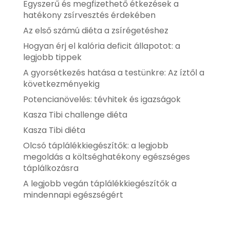
Egyszerű és megfizethető étkezések a
hatékony zsírvesztés érdekében
Az első számú diéta a zsírégetéshez
Hogyan érj el kalória deficit állapotot: a
legjobb tippek
A gyorsétkezés hatása a testünkre: Az íztől a
következményekig
Potencianövelés: tévhitek és igazságok
Kasza Tibi challenge diéta
Kasza Tibi diéta
Olcsó táplálékkiegészítők: a legjobb
megoldás a költséghatékony egészséges
táplálkozásra
A legjobb vegán táplálékkiegészítők a
mindennapi egészségért