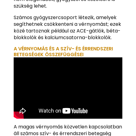
szükség lehet.
Számos gyógyszercsoport létezik, amelyek
segíthetnek csökkenteni a vérnyomást; ezek
közé tartoznak például az ACE-gátlók, béta-
blokkolók és kalciumcsatorna-blokkolók.
A VÉRNYOMÁS ÉS A SZÍV- ÉS ÉRRENDSZERI
BETEGSÉGEK ÖSSZEFÜGGÉSEI
A magas vérnyomás közvetlen kapcsolatban
áll számos szív- és érrendszeri betegség