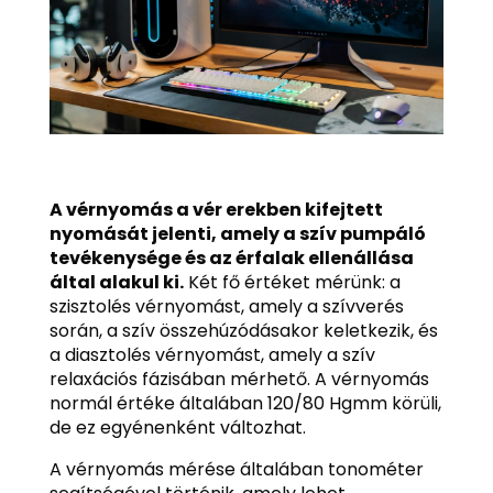
A vérnyomás a vér erekben kifejtett
nyomását jelenti, amely a szív pumpáló
tevékenysége és az érfalak ellenállása
által alakul ki.
Két fő értéket mérünk: a
szisztolés vérnyomást, amely a szívverés
során, a szív összehúzódásakor keletkezik, és
a diasztolés vérnyomást, amely a szív
relaxációs fázisában mérhető. A vérnyomás
normál értéke általában 120/80 Hgmm körüli,
de ez egyénenként változhat.
A vérnyomás mérése általában tonométer