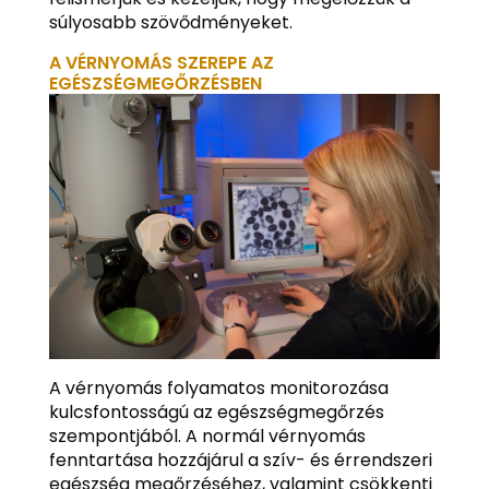
súlyosabb szövődményeket.
A VÉRNYOMÁS SZEREPE AZ
EGÉSZSÉGMEGŐRZÉSBEN
A vérnyomás folyamatos monitorozása
kulcsfontosságú az egészségmegőrzés
szempontjából. A normál vérnyomás
fenntartása hozzájárul a szív- és érrendszeri
egészség megőrzéséhez, valamint csökkenti