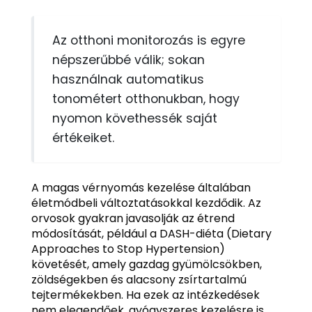
Az otthoni monitorozás is egyre
népszerűbbé válik; sokan
használnak automatikus
tonométert otthonukban, hogy
nyomon követhessék saját
értékeiket.
A magas vérnyomás kezelése általában
életmódbeli változtatásokkal kezdődik. Az
orvosok gyakran javasolják az étrend
módosítását, például a DASH-diéta (Dietary
Approaches to Stop Hypertension)
követését, amely gazdag gyümölcsökben,
zöldségekben és alacsony zsírtartalmú
tejtermékekben. Ha ezek az intézkedések
nem elegendőek, gyógyszeres kezelésre is