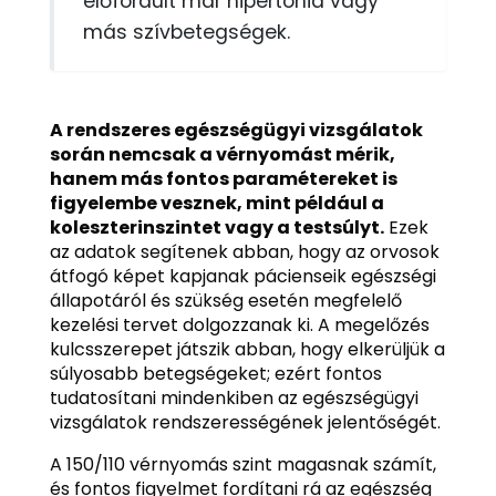
előfordult már hipertónia vagy
más szívbetegségek.
A rendszeres egészségügyi vizsgálatok
során nemcsak a vérnyomást mérik,
hanem más fontos paramétereket is
figyelembe vesznek, mint például a
koleszterinszintet vagy a testsúlyt.
Ezek
az adatok segítenek abban, hogy az orvosok
átfogó képet kapjanak pácienseik egészségi
állapotáról és szükség esetén megfelelő
kezelési tervet dolgozzanak ki. A megelőzés
kulcsszerepet játszik abban, hogy elkerüljük a
súlyosabb betegségeket; ezért fontos
tudatosítani mindenkiben az egészségügyi
vizsgálatok rendszerességének jelentőségét.
A 150/110 vérnyomás szint magasnak számít,
és fontos figyelmet fordítani rá az egészség