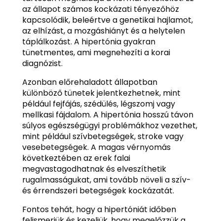
az állapot számos kockázati tényezőhöz
kapcsolódik, beleértve a genetikai hajlamot,
az elhízást, a mozgáshiányt és a helytelen
táplálkozást. A hipertónia gyakran
tünetmentes, ami megnehezíti a korai
diagnózist.
Azonban előrehaladott állapotban
különböző tünetek jelentkezhetnek, mint
például fejfájás, szédülés, légszomj vagy
mellkasi fájdalom. A hipertónia hosszú távon
súlyos egészségügyi problémákhoz vezethet,
mint például szívbetegségek, stroke vagy
vesebetegségek. A magas vérnyomás
következtében az erek falai
megvastagodhatnak és elveszíthetik
rugalmasságukat, ami tovább növeli a szív-
és érrendszeri betegségek kockázatát.
Fontos tehát, hogy a hipertóniát időben
felismerjük és kezeljük, hogy megelőzzük a