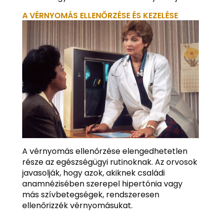
A VÉRNYOMÁS ELLENŐRZÉSE ÉS KEZELÉSE
A vérnyomás ellenőrzése elengedhetetlen
része az egészségügyi rutinoknak. Az orvosok
javasolják, hogy azok, akiknek családi
anamnézisében szerepel hipertónia vagy
más szívbetegségek, rendszeresen
ellenőrizzék vérnyomásukat.