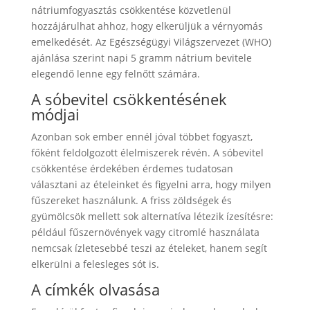
nátriumfogyasztás csökkentése közvetlenül
hozzájárulhat ahhoz, hogy elkerüljük a vérnyomás
emelkedését. Az Egészségügyi Világszervezet (WHO)
ajánlása szerint napi 5 gramm nátrium bevitele
elegendő lenne egy felnőtt számára.
A sóbevitel csökkentésének
módjai
Azonban sok ember ennél jóval többet fogyaszt,
főként feldolgozott élelmiszerek révén. A sóbevitel
csökkentése érdekében érdemes tudatosan
választani az ételeinket és figyelni arra, hogy milyen
fűszereket használunk. A friss zöldségek és
gyümölcsök mellett sok alternatíva létezik ízesítésre:
például fűszernövények vagy citromlé használata
nemcsak ízletesebbé teszi az ételeket, hanem segít
elkerülni a felesleges sót is.
A címkék olvasása