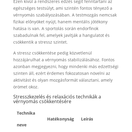
Ezen kívül a rendszeres edzés segít fenntartani az
egészséges testsúlyt, ami szintén fontos tényező a
vérnyomás szabályozásában. A testmozgás nemcsak
fizikai előnyöket nyújt, hanem mentális jótékony
hatása is van. A sportolás során endorfinok
szabadulnak fel, amelyek javítják a hangulatot és
csökkentik a stressz szintet.
A stressz csökkentése pedig közvetlenül
hozzájárulhat a vérnyomás stabilizálásához. Fontos
azonban megjegyezni, hogy mindenki más edzettségi
szinten áll, ezért érdemes fokozatosan növelni az
aktivitást és olyan mozgásformát választani, amely
örömet okoz.
Stresszkezelés és relaxációs technikák a
vérnyomás csökkentésére
Technika
Hatékonyság
Leírás
neve