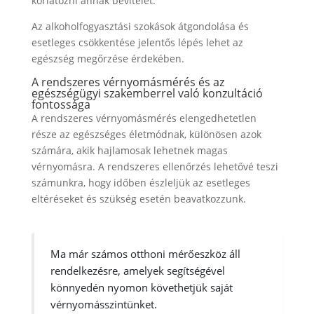
korlátozni annak bevitelét.
Az alkoholfogyasztási szokások átgondolása és
esetleges csökkentése jelentős lépés lehet az
egészség megőrzése érdekében.
A rendszeres vérnyomásmérés és az
egészségügyi szakemberrel való konzultáció
fontossága
A rendszeres vérnyomásmérés elengedhetetlen
része az egészséges életmódnak, különösen azok
számára, akik hajlamosak lehetnek magas
vérnyomásra. A rendszeres ellenőrzés lehetővé teszi
számunkra, hogy időben észleljük az esetleges
eltéréseket és szükség esetén beavatkozzunk.
Ma már számos otthoni mérőeszköz áll
rendelkezésre, amelyek segítségével
könnyedén nyomon követhetjük saját
vérnyomásszintünket.