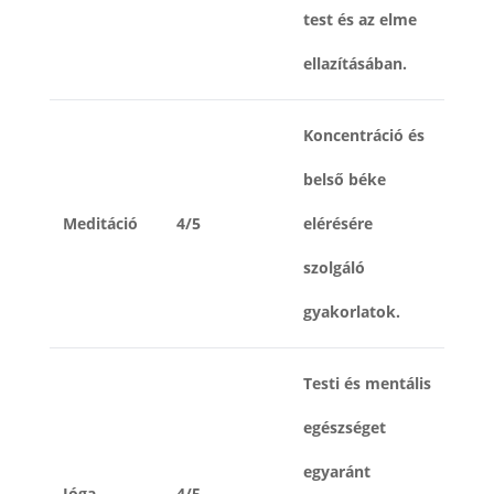
test és az elme
ellazításában.
Koncentráció és
belső béke
Meditáció
4/5
elérésére
szolgáló
gyakorlatok.
Testi és mentális
egészséget
egyaránt
Jóga
4/5