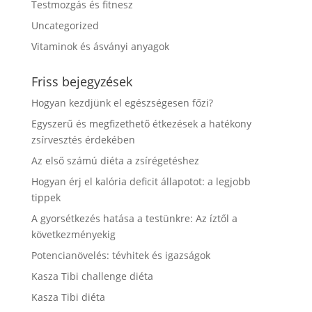
Testmozgás és fitnesz
Uncategorized
Vitaminok és ásványi anyagok
Friss bejegyzések
Hogyan kezdjünk el egészségesen főzi?
Egyszerű és megfizethető étkezések a hatékony
zsírvesztés érdekében
Az első számú diéta a zsírégetéshez
Hogyan érj el kalória deficit állapotot: a legjobb
tippek
A gyorsétkezés hatása a testünkre: Az íztől a
következményekig
Potencianövelés: tévhitek és igazságok
Kasza Tibi challenge diéta
Kasza Tibi diéta