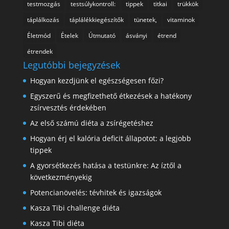
testmozgás
testsúlykontroll:
tippek
titkai
trükkök
táplálkozás
táplálékkiegészítők
tünetek,
vitaminok
Életmód
Ételek
Útmutató
ásványi
étrend
étrendek
Legutóbbi bejegyzések
Hogyan kezdjünk el egészségesen főzi?
Egyszerű és megfizethető étkezések a hatékony
zsírvesztés érdekében
Az első számú diéta a zsírégetéshez
Hogyan érj el kalória deficit állapotot: a legjobb
tippek
A gyorsétkezés hatása a testünkre: Az íztől a
következményekig
Potencianövelés: tévhitek és igazságok
Kasza Tibi challenge diéta
Kasza Tibi diéta