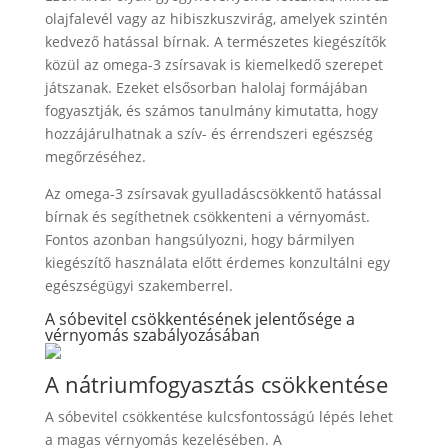
olajfalevél vagy az hibiszkuszvirág, amelyek szintén
kedvező hatással bírnak. A természetes kiegészítők
közül az omega-3 zsírsavak is kiemelkedő szerepet
játszanak. Ezeket elsősorban halolaj formájában
fogyasztják, és számos tanulmány kimutatta, hogy
hozzájárulhatnak a szív- és érrendszeri egészség
megőrzéséhez.
Az omega-3 zsírsavak gyulladáscsökkentő hatással
bírnak és segíthetnek csökkenteni a vérnyomást.
Fontos azonban hangsúlyozni, hogy bármilyen
kiegészítő használata előtt érdemes konzultálni egy
egészségügyi szakemberrel.
A sóbevitel csökkentésének jelentősége a
vérnyomás szabályozásában
A nátriumfogyasztás csökkentése
A sóbevitel csökkentése kulcsfontosságú lépés lehet
a magas vérnyomás kezelésében. A