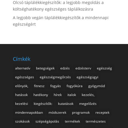
Olcsó táplálékkiegészítők: a legjobb megoldás a
költséghatékony egészséges táplálkozásra
A legjobb vegán táplálékkiegészítők a mindennapi
egészségért
Címkék
alternatív
betegségek
edzés
edzésterv
egészség
egészséges
egészségmegőrzés
egészségügyi
előnyök,
fitnesz
fogyás
fogyókúra
gyógymód
hatások
hatékony
hírek
italok
kezelés,
kezelési
kiegészítők:
kutatások
megelőzés
mindennapokban
módszerek
programok
receptek
szokások
szépségápolás
termékek
természetes