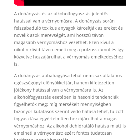
A dohányzás és az alkoholfogyasztás jelentős
hatással van a vérnyomásra. A dohányzás során
felszabaduló toxikus anyagok károsítják az ereket és
növelik azok merevségét, ami hosszú távon
magasabb vérnyomáshoz vezethet. Ezen kívül a
nikotin rövid távon emeli meg a pulzusszámot és így
közvetve hozzájárulhat a vérnyomás emelkedéséhez
is.
A dohányzás abbahagyása tehát nemcsak általános
egészségügyi előnyökkel jár, hanem kifejezetten
jótékony hatással van a vérnyomásra is. Az
alkoholfogyasztás esetében is hasonló tendenciák
figyelhetők meg; míg mérsékelt mennyiségben
bizonyos kutatások szerint védő hatása lehet, túlzott
fogyasztása egyértelműen hozzájárulhat a magas
vérnyomáshoz. Az alkohol dehidratáló hatása miatt is
emelheti a vérnyomást; ezért fontos tudatosan