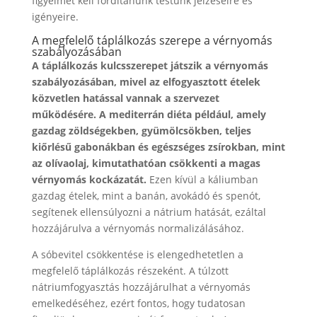
figyelmet kell fordítanunk testünk jelzéseire és
igényeire.
A megfelelő táplálkozás szerepe a vérnyomás
szabályozásában
A táplálkozás kulcsszerepet játszik a vérnyomás
szabályozásában, mivel az elfogyasztott ételek
közvetlen hatással vannak a szervezet
működésére.
A mediterrán diéta például, amely
gazdag zöldségekben, gyümölcsökben, teljes
kiőrlésű gabonákban és egészséges zsírokban, mint
az olívaolaj, kimutathatóan csökkenti a magas
vérnyomás kockázatát.
Ezen kívül a káliumban
gazdag ételek, mint a banán, avokádó és spenót,
segítenek ellensúlyozni a nátrium hatását, ezáltal
hozzájárulva a vérnyomás normalizálásához.
A sóbevitel csökkentése is elengedhetetlen a
megfelelő táplálkozás részeként. A túlzott
nátriumfogyasztás hozzájárulhat a vérnyomás
emelkedéséhez, ezért fontos, hogy tudatosan