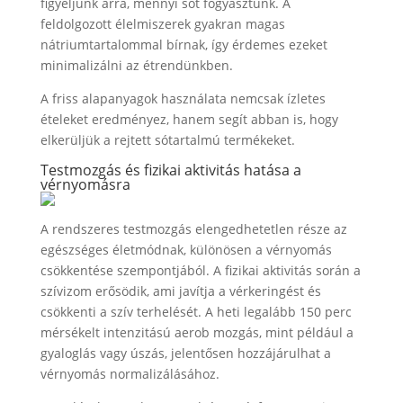
figyeljünk arra, mennyi sót fogyasztunk. A
feldolgozott élelmiszerek gyakran magas
nátriumtartalommal bírnak, így érdemes ezeket
minimalizálni az étrendünkben.
A friss alapanyagok használata nemcsak ízletes
ételeket eredményez, hanem segít abban is, hogy
elkerüljük a rejtett sótartalmú termékeket.
Testmozgás és fizikai aktivitás hatása a
vérnyomásra
A rendszeres testmozgás elengedhetetlen része az
egészséges életmódnak, különösen a vérnyomás
csökkentése szempontjából. A fizikai aktivitás során a
szívizom erősödik, ami javítja a vérkeringést és
csökkenti a szív terhelését. A heti legalább 150 perc
mérsékelt intenzitású aerob mozgás, mint például a
gyaloglás vagy úszás, jelentősen hozzájárulhat a
vérnyomás normalizálásához.