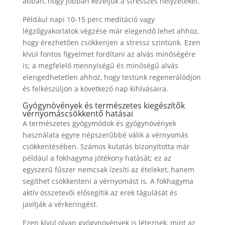
abban, hogy jobban kezeljük a stresszes helyzeteket.
Például napi 10-15 perc meditáció vagy
légzőgyakorlatok végzése már elegendő lehet ahhoz,
hogy érezhetően csökkenjen a stressz szintünk. Ezen
kívül fontos figyelmet fordítani az alvás minőségére
is; a megfelelő mennyiségű és minőségű alvás
elengedhetetlen ahhoz, hogy testünk regenerálódjon
és felkészüljön a következő nap kihívásaira.
Gyógynövények és természetes kiegészítők
vérnyomáscsökkentő hatásai
A természetes gyógymódok és gyógynövények
használata egyre népszerűbbé válik a vérnyomás
csökkentésében. Számos kutatás bizonyította már
például a fokhagyma jótékony hatását; ez az
egyszerű fűszer nemcsak ízesíti az ételeket, hanem
segíthet csökkenteni a vérnyomást is. A fokhagyma
aktív összetevői elősegítik az erek tágulását és
javítják a vérkeringést.
Ezen kívül olyan gyógynövények is léteznek, mint az