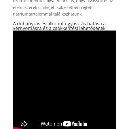
Ezen kívül fontos figyelni arra is, hogy olvassuk el az
élelmiszerek címkéjét; sok esetben rejtett
nátriumtartalommal találkozhatunk.
A dohányzás és alkoholfogyasztás hatása a
vérnyomásra és a csökkentési lehetőségek