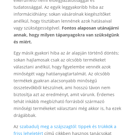
elkerülhető némi elővigyázatossággal és
tudatossággal. Az egyik leggyakoribb hiba az
információhiány; sokan vásárolnak kiegészítőket
anélkül, hogy tisztában lennének azok hatásaival
vagy szükségességével.
Fontos alaposan utánajárni
annak, hogy milyen tápanyagokra van szükségünk
és miért.
Egy másik gyakori hiba az ár alapján történő döntés;
sokan hajlamosak csak az olcsóbb termékeket
választani anélkül, hogy figyelembe vennék azok
minőségét vagy hatóanyagtartalmát. Az olcsóbb
termékek gyakran alacsonyabb minőségű
összetevőkből készülnek, ami hosszú távon nem
biztosítja azt az eredményt, amit várunk. Érdemes
tehát inkább megbízható forrásból származó
minőségi termékeket választani még akkor is, ha ezek
drágábbak.
Az
szabadulj meg a szájszagtól: tippek és trükkök a
friss leheletért
című cikkben hasznos tanácsokat