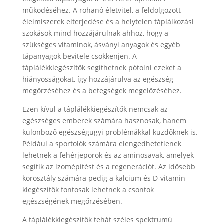
működéséhez. A rohanó életvitel, a feldolgozott
élelmiszerek elterjedése és a helytelen táplálkozási
szokások mind hozzájárulnak ahhoz, hogy a
szükséges vitaminok, ásványi anyagok és egyéb
tápanyagok bevitele csökkenjen. A
táplálékkiegészítők segíthetnek pótolni ezeket a
hiányosságokat, így hozzájárulva az egészség
megőrzéséhez és a betegségek megelőzéséhez.
Ezen kívül a táplálékkiegészítők nemcsak az
egészséges emberek számára hasznosak, hanem
különböző egészségügyi problémákkal küzdőknek is.
Például a sportolók számára elengedhetetlenek
lehetnek a fehérjeporok és az aminosavak, amelyek
segítik az izomépítést és a regenerációt. Az idősebb
korosztály számára pedig a kalcium és D-vitamin
kiegészítők fontosak lehetnek a csontok
egészségének megőrzésében.
A táplálékkiegészítők tehát széles spektrumú