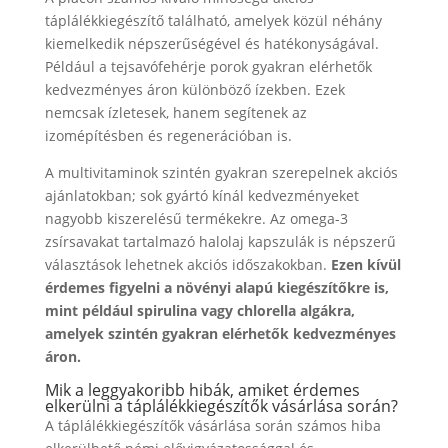
táplálékkiegészítő található, amelyek közül néhány
kiemelkedik népszerűségével és hatékonyságával.
Például a tejsavófehérje porok gyakran elérhetők
kedvezményes áron különböző ízekben. Ezek
nemcsak ízletesek, hanem segítenek az
izomépítésben és regenerációban is.
A multivitaminok szintén gyakran szerepelnek akciós
ajánlatokban; sok gyártó kínál kedvezményeket
nagyobb kiszerelésű termékekre. Az omega-3
zsírsavakat tartalmazó halolaj kapszulák is népszerű
választások lehetnek akciós időszakokban.
Ezen kívül
érdemes figyelni a növényi alapú kiegészítőkre is,
mint például spirulina vagy chlorella algákra,
amelyek szintén gyakran elérhetők kedvezményes
áron.
Mik a leggyakoribb hibák, amiket érdemes
elkerülni a táplálékkiegészítők vásárlása során?
A táplálékkiegészítők vásárlása során számos hiba