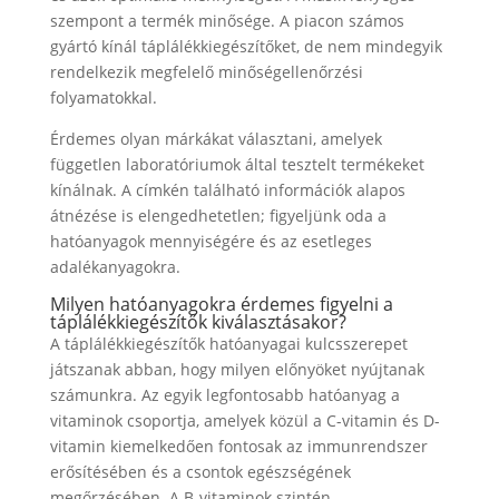
szempont a termék minősége. A piacon számos
gyártó kínál táplálékkiegészítőket, de nem mindegyik
rendelkezik megfelelő minőségellenőrzési
folyamatokkal.
Érdemes olyan márkákat választani, amelyek
független laboratóriumok által tesztelt termékeket
kínálnak. A címkén található információk alapos
átnézése is elengedhetetlen; figyeljünk oda a
hatóanyagok mennyiségére és az esetleges
adalékanyagokra.
Milyen hatóanyagokra érdemes figyelni a
táplálékkiegészítők kiválasztásakor?
A táplálékkiegészítők hatóanyagai kulcsszerepet
játszanak abban, hogy milyen előnyöket nyújtanak
számunkra. Az egyik legfontosabb hatóanyag a
vitaminok csoportja, amelyek közül a C-vitamin és D-
vitamin kiemelkedően fontosak az immunrendszer
erősítésében és a csontok egészségének
megőrzésében. A B-vitaminok szintén