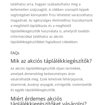
találhatsz arra, hogyan szabadulhatsz meg a
kellemetlen szájszagtól. A cikkben szereplő tippek
segítségével könnyedén friss leheletet varázsolhatsz
magadnak. Az egészséges életmódhoz hozzátartozik
a megfelelő táplálkozás és a megfelelő
táplálékkiegészítők használata is, amelyről további
információkat találhatsz az akciós
táplálékkiegészítőkkel foglalkozó cikkekben.
FAQs
Mik az akciós táplálékkiegészítők?
Az akciós táplálékkiegészítők olyan termékek,
amelyek átmenetileg kedvezményes áron
vásárolhatók meg. Ezek lehetnek fehérjeporok,
vitaminok, ásványi anyagok, zsírégetők, izomnövelők
és egyéb táplálékkiegészítők.
Miért érdemes akciós
táplálékkiegészítőket vásárolni?