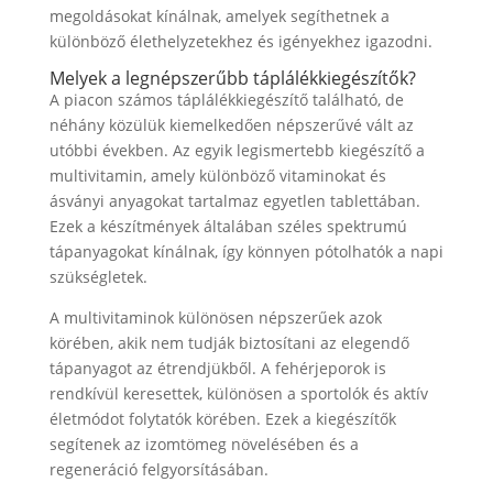
megoldásokat kínálnak, amelyek segíthetnek a
különböző élethelyzetekhez és igényekhez igazodni.
Melyek a legnépszerűbb táplálékkiegészítők?
A piacon számos táplálékkiegészítő található, de
néhány közülük kiemelkedően népszerűvé vált az
utóbbi években. Az egyik legismertebb kiegészítő a
multivitamin, amely különböző vitaminokat és
ásványi anyagokat tartalmaz egyetlen tablettában.
Ezek a készítmények általában széles spektrumú
tápanyagokat kínálnak, így könnyen pótolhatók a napi
szükségletek.
A multivitaminok különösen népszerűek azok
körében, akik nem tudják biztosítani az elegendő
tápanyagot az étrendjükből. A fehérjeporok is
rendkívül keresettek, különösen a sportolók és aktív
életmódot folytatók körében. Ezek a kiegészítők
segítenek az izomtömeg növelésében és a
regeneráció felgyorsításában.