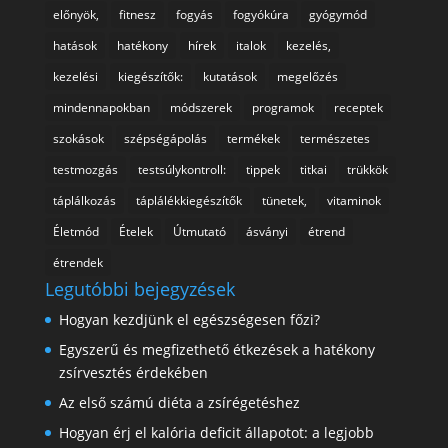
előnyök,
fitnesz
fogyás
fogyókúra
gyógymód
hatások
hatékony
hírek
italok
kezelés,
kezelési
kiegészítők:
kutatások
megelőzés
mindennapokban
módszerek
programok
receptek
szokások
szépségápolás
termékek
természetes
testmozgás
testsúlykontroll:
tippek
titkai
trükkök
táplálkozás
táplálékkiegészítők
tünetek,
vitaminok
Életmód
Ételek
Útmutató
ásványi
étrend
étrendek
Legutóbbi bejegyzések
Hogyan kezdjünk el egészségesen főzi?
Egyszerű és megfizethető étkezések a hatékony
zsírvesztés érdekében
Az első számú diéta a zsírégetéshez
Hogyan érj el kalória deficit állapotot: a legjobb