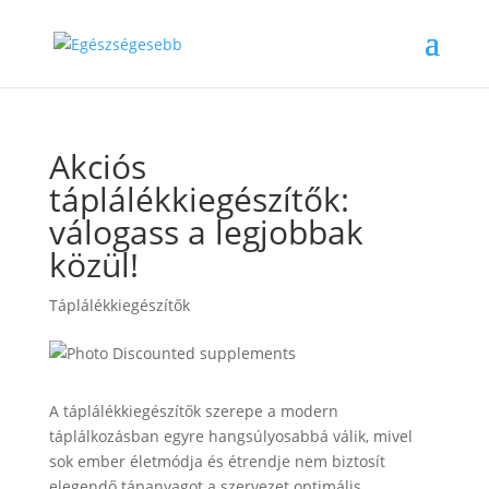
Akciós
táplálékkiegészítők:
válogass a legjobbak
közül!
Táplálékkiegészítők
A táplálékkiegészítők szerepe a modern
táplálkozásban egyre hangsúlyosabbá válik, mivel
sok ember életmódja és étrendje nem biztosít
elegendő tápanyagot a szervezet optimális