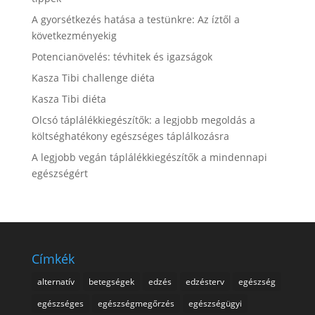
A gyorsétkezés hatása a testünkre: Az íztől a
következményekig
Potencianövelés: tévhitek és igazságok
Kasza Tibi challenge diéta
Kasza Tibi diéta
Olcsó táplálékkiegészítők: a legjobb megoldás a
költséghatékony egészséges táplálkozásra
A legjobb vegán táplálékkiegészítők a mindennapi
egészségért
Címkék
alternatív
betegségek
edzés
edzésterv
egészség
egészséges
egészségmegőrzés
egészségügyi