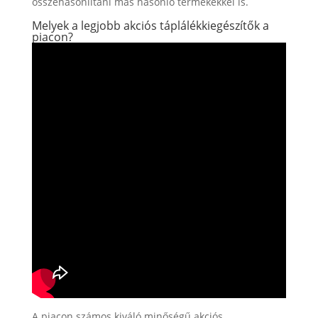
összehasonlítani más hasonló termékekkel is.
Melyek a legjobb akciós táplálékkiegészítők a
piacon?
A piacon számos kiváló minőségű akciós