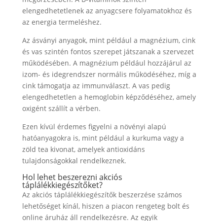
elengedhetetlenek az anyagcsere folyamatokhoz és
az energia termeléshez.
Az ásványi anyagok, mint például a magnézium, cink
és vas szintén fontos szerepet játszanak a szervezet
működésében. A magnézium például hozzájárul az
izom- és idegrendszer normális működéséhez, míg a
cink támogatja az immunválaszt. A vas pedig
elengedhetetlen a hemoglobin képződéséhez, amely
oxigént szállít a vérben.
Ezen kívül érdemes figyelni a növényi alapú
hatóanyagokra is, mint például a kurkuma vagy a
zöld tea kivonat, amelyek antioxidáns
tulajdonságokkal rendelkeznek.
Hol lehet beszerezni akciós
táplálékkiegészítőket?
Az akciós táplálékkiegészítők beszerzése számos
lehetőséget kínál, hiszen a piacon rengeteg bolt és
online áruház áll rendelkezésre. Az egyik