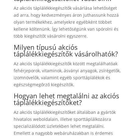
Az akciós táplálékkiegészítők vásárlása lehetőséget
ad arra, hogy kedvezményes áron juthassunk hozzá
olyan termékekhez, amelyekre egyébként többet
kellene költenünk. Így lehetőségünk van spórolni és
több kiegészítőt vásárolni egyszerre.
Milyen típusú akciós
táplálékkiegészítők vásárolhatók?
Az akciós táplálékkiegészítők között megtalálhatóak
fehérjeporok, vitaminok, ásványi anyagok, zsírégetők,
izomnövelők, valamint egyéb sporttáplálékok és
egészségmegőrző kiegészítők.
Hogyan lehet megtalálni az akciós
táplálékkiegészítőket?
Az akciós táplálékkiegészítőket általában a gyártók
hivatalos weboldalain, illetve sporttáplálkozásra
specializálódott üzletekben lehet megtalálni.
Emellett a nagyobb webáruházakban is érdemes