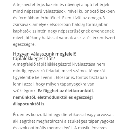
A tejsavófehérje, kazein és növényi alapú fehérjék
mind népszerű választások, mivel különböző ízekben
és formákban érhetők el. Ezen kívül az omega-3
zsírsavak, amelyek elsősorban halolaj formájában
kaphatók, szintén nagy népszerűségnek örvendenek,
mivel jótékony hatással vannak a szív- és érrendszeri
egészségre.
Hogyan válasszunk megfelelő
táplálékkiegészítőt?
A megfelelő táplálékkiegészítő kiválasztása nem
mindig egyszerű feladat, mivel számos tényezőt
figyelembe kell venni. Először is, fontos tisztában
lenni azzal, hogy milyen tápanyagokra van
szükségünk.
Ez függhet az életkorunktól,
nemünktől, életmódunktól és egészségi
állapotunktól is.
Érdemes konzultálni egy dietetikussal vagy orvossal,
aki segíthet meghatározni a szükséges tápanyagokat
és azok optimális mennyiségét. A másik lényeges