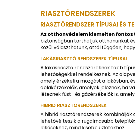
RIASZTÓRENDSZEREK
RIASZTÓRENDSZER TÍPUSAI ÉS TE
Az otthonvédelem kiemelten fontos
biztonságban tarthatjuk otthonunkat és
közül választhatunk, attól függően, hog
LAKÁSRIASZTÓ RENDSZEREK TÍPUSAI
A lakásriasztó rendszereknek több típus
lehetőségekkel rendelkeznek. Az alapve
amely érzékeli a mozgást a lakásban, és r
ablakérzékelők, amelyek jeleznek, ha va
léteznek füst- és gázérzékelők is, amel
HIBRID RIASZTÓRENDSZEREK
A hibrid riasztórendszerek kombinálják 
lehetővé teszik a rugalmasabb telepíté
lakásokhoz, mind kisebb üzletekhez.