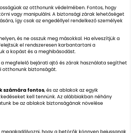
ntosságúak az otthonunk védelmében. Fontos, hogy
törni vagy manipulálni. A biztonsági zárak lehetőséget
ására, így csak az engedéllyel rendelkező személyek
helyen, és ne osszuk meg másokkal. Ha elveszítjük a
e felejtsük el rendszeresen karbantartani a
uk a kopást és a meghibásodást.
a megfelelő bejárati ajtó és zárak használata segíthet
i otthonunk biztonságát.
k számára fontos
, és az ablakok az egyik
ézkedéseket kell tennünk. Az alábbiakban néhány
tunk be az ablakok biztonságának növelése
 megakadályozni, hogy a betörők könnyen bejussanak