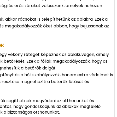
őségi és erős zárakat válasszunk, amelyek nehezen
, akkor rácsokat is telepíthetünk az ablakra. Ezek a
 és megakadályozzák őket abban, hogy bejussanak az
ÖK
k egy vékony réteget képeznek az ablaküvegen, amely
k betörését. Ezek a fóliák megakadályozzák, hogy az
gnehezítik a betörők dolgát.
fényt és a hőt szabályozzák, hanem extra védelmet is
eresztése megnehezíti a betörők látását és
kák segíthetnek megvédeni az otthonunkat és
ontos, hogy gondoskodjunk az ablakok megfelelő
k a biztonságos otthonunkat.