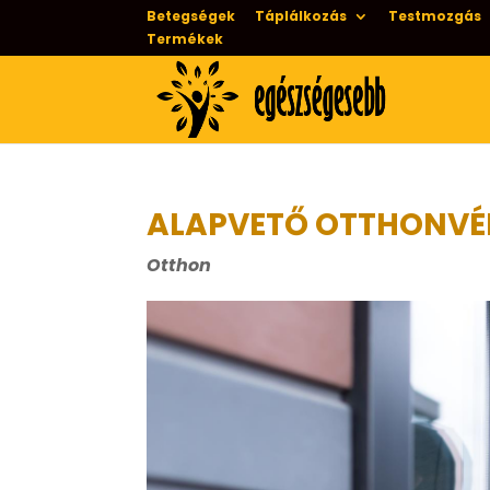
Betegségek
Táplálkozás
Testmozgás
Termékek
ALAPVETŐ OTTHONVÉ
Otthon