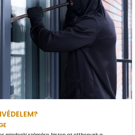
NVÉDELEM?
GE
s mindenki számára, hiszen az otthonunk a