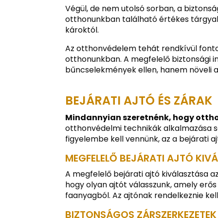
Végül, de nem utolsó sorban, a biztonsá
otthonunkban található értékes tárgyak
károktól.
Az otthonvédelem tehát rendkívül font
otthonunkban. A megfelelő biztonsági 
bűncselekmények ellen, hanem növeli az
BEJÁRATI AJTÓ ÉS ZÁRAK
Mindannyian szeretnénk, hogy otth
otthonvédelmi technikák alkalmazása s
figyelembe kell vennünk, az a bejárati a
MEGFELELŐ BEJÁRATI AJTÓ KIV
A megfelelő bejárati ajtó kiválasztása 
hogy olyan ajtót válasszunk, amely erős
faanyagból. Az ajtónak rendelkeznie kell
BIZTONSÁGOS ZÁRSZERKEZETEK