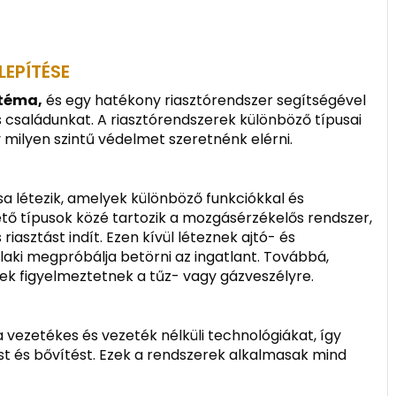
LEPÍTÉSE
 téma,
és egy hatékony riasztórendszer segítségével
 családunkat. A riasztórendszerek különböző típusai
y milyen szintű védelmet szeretnénk elérni.
a létezik, amelyek különböző funkciókkal és
tő típusok közé tartozik a mozgásérzékelős rendszer,
iasztást indít. Ezen kívül léteznek ajtó- és
laki megpróbálja betörni az ingatlant. Továbbá,
yek figyelmeztetnek a tűz- vagy gázveszélyre.
a vezetékes és vezeték nélküli technológiákat, így
st és bővítést. Ezek a rendszerek alkalmasak mind