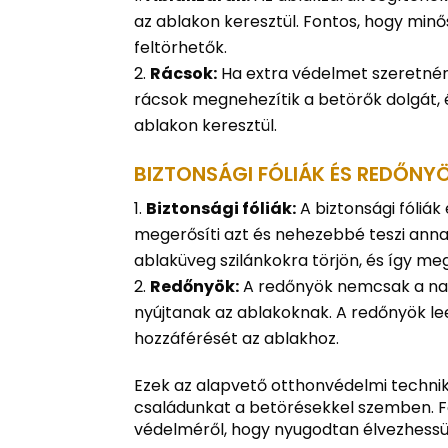
az ablakon keresztül. Fontos, hogy min
feltörhetők.
Rácsok:
Ha extra védelmet szeretnénk
rácsok megnehezítik a betörők dolgát,
ablakon keresztül.
BIZTONSÁGI FÓLIÁK ÉS REDŐNY
Biztonsági fóliák:
A biztonsági fóliá
megerősíti azt és nehezebbé teszi anna
ablaküveg szilánkokra törjön, és így me
Redőnyök:
A redőnyök nemcsak a nap
nyújtanak az ablakoknak. A redőnyök le
hozzáférését az ablakhoz.
Ezek az alapvető otthonvédelmi techni
családunkat a betörésekkel szemben. F
védelméről, hogy nyugodtan élvezhessü