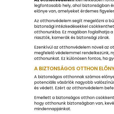
legfontosabb hely, ahol biztonságban
előnye van, amelyeket érdemes figyele
Az otthonvédelem segít megelőzni a b
biztonsági intézkedésekkel csökkenthet
otthonunkba. Ez magában foglalhatja a 
riasztók, kamerák és biztonsági zárak.
Ezenkívül az otthonvédelem növeli az o
megfelelő védelemmel rendelkezünk, n
otthonunkat. Ez különösen fontos, ha gy
A BIZTONSÁGOS OTTHON ELŐNY
A biztonságos otthonnak számos előnye v
potenciális vásárlók nagyobb valószínű
és védett. Ezért az otthonvédelem bef
Emellett a biztonságos otthon csökkenti 
hogy otthonunk biztonságban van, kev
mindennapjainkat.