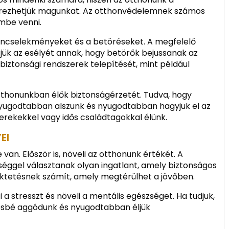
 érezhetjük magunkat. Az otthonvédelemnek számos
mbe venni.
űncselekményeket és a betöréseket. A megfelelő
jük az esélyét annak, hogy betörők bejussanak az
biztonsági rendszerek telepítését, mint például
tthonunkban élők biztonságérzetét. Tudva, hogy
yugodtabban alszunk és nyugodtabban hagyjuk el az
erekekkel vagy idős családtagokkal élünk.
EI
an. Először is, növeli az otthonunk értékét. A
séggel választanak olyan ingatlant, amely biztonságos
ektetésnek számít, amely megtérülhet a jövőben.
a stresszt és növeli a mentális egészséget. Ha tudjuk,
ésbé aggódunk és nyugodtabban éljük