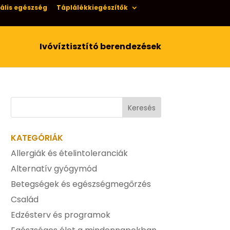
ális egészség
Táplálékkiegészítők
Ivóvíztisztító berendezések
KATEGÓRIÁK
Allergiák és ételintoleranciák
Alternatív gyógymód
Betegségek és egészségmegőrzés
Család
Edzésterv és programok