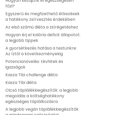
Hogyan kezdjünk el egészségesen
főzi?
Egyszerű és megfizethető étkezések
a hatékony zsírvesztés érdekében
Az első számú diéta a zsírégetéshez
Hogyan érj el kalória deficit állapotot:
a legjobb tippek
A gyorsétkezés hatása a testünkre:
Az íztől a következményekig
Potencianövelés: tévhitek és
igazságok
Kasza Tibi challenge diéta
Kasza Tibi diéta
Olcsó táplálékkiegészítők: a legjobb
megoldás a költséghatékony
egészséges táplálkozásra
A legjobb vegán táplálékkiegészítők
a mindennapi egészségért