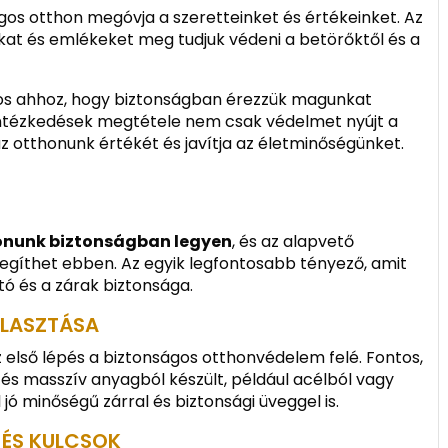
gos otthon megóvja a szeretteinket és értékeinket. Az
at és emlékeket meg tudjuk védeni a betörőktől és a
os ahhoz, hogy biztonságban érezzük magunkat
intézkedések megtétele nem csak védelmet nyújt a
 otthonunk értékét és javítja az életminőségünket.
onunk biztonságban legyen
, és az alapvető
egíthet ebben. Az egyik legfontosabb tényező, amit
jtó és a zárak biztonsága.
ÁLASZTÁSA
az első lépés a biztonságos otthonvédelem felé. Fontos,
 és masszív anyagból készült, például acélból vagy
 jó minőségű zárral és biztonsági üveggel is.
 ÉS KULCSOK