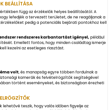
K BEÁLLÍTÁSA
tékben függ az érzékelők helyes beállításától. A
ogy lefedjék a tervezett területet, de ne reagáljanak a
kérzékelőket pedig a potenciális bejárati pontokhoz kell
endszer rendszeres karbantartást igényel,
például
sítését. Emellett fontos, hogy minden családtag ismerje
ll kezelni az esetleges riasztást.
téma volt
, és manapság egyre többen fordulnak a
iztonsági kamerák és felvételrögzítők segítségével
ában történt eseményeket, és biztonságban érezheti
TELRÖGZÍTŐK
 lehetővé teszik, hogy valós időben figyelje az