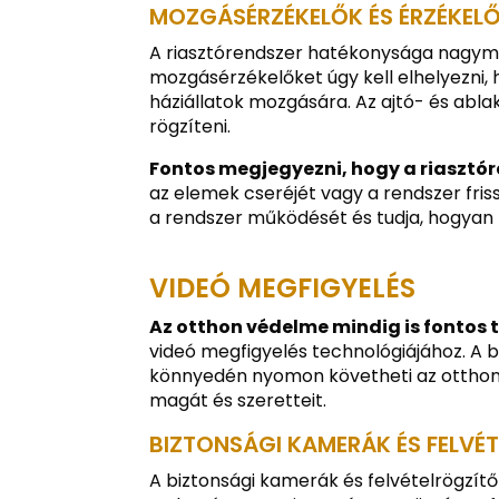
MOZGÁSÉRZÉKELŐK ÉS ÉRZÉKELŐ
A riasztórendszer hatékonysága nagymér
mozgásérzékelőket úgy kell elhelyezni, h
háziállatok mozgására. Az ajtó- és abla
rögzíteni.
Fontos megjegyezni, hogy a riasztór
az elemek cseréjét vagy a rendszer fris
a rendszer működését és tudja, hogyan ke
VIDEÓ MEGFIGYELÉS
Az otthon védelme mindig is fontos 
videó megfigyelés technológiájához. A b
könnyedén nyomon követheti az otthon
magát és szeretteit.
BIZTONSÁGI KAMERÁK ÉS FELVÉ
A biztonsági kamerák és felvételrögzítők