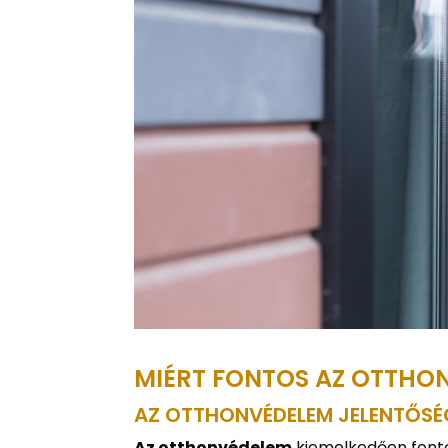
MIÉRT FONTOS AZ OTTHO
AZ OTTHONVÉDELEM JELENTŐSÉ
Az otthonvédelem
kiemelkedően fonto