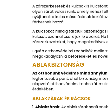
A zárszerkezetek és kulcsok is kulcsfo
olyan zárat válasszunk, amely nehéz fel
nyújtanak a kulcs másolásának korlátoz
férhetnek hozzá.
A kulcsokat mindig tartsuk biztonságos 
kulcsot, azonnal cseréljük le a zárat. N
zárszerkezeteket, hogy megakadályozz
Egyéb otthonvédelmi technikák mellett 
megakadályozni a betöréseket és növel
ABLAKBIZTONSÁG
Az otthonunk védelme mindannyiun
legfontosabb pont, ahol biztonsági int
alapvető otthonvédelmi technikát muta
érdekében.
ABLAKZÁRAK ÉS RÁCSOK
Ablakzárak:
Az ablakzárak segítenek