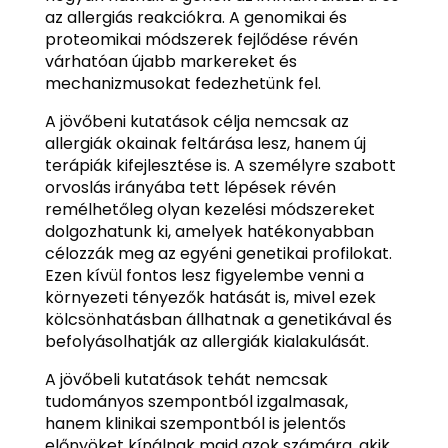
az allergiás reakciókra. A genomikai és
proteomikai módszerek fejlődése révén
várhatóan újabb markereket és
mechanizmusokat fedezhetünk fel.
A jövőbeni kutatások célja nemcsak az
allergiák okainak feltárása lesz, hanem új
terápiák kifejlesztése is. A személyre szabott
orvoslás irányába tett lépések révén
remélhetőleg olyan kezelési módszereket
dolgozhatunk ki, amelyek hatékonyabban
célozzák meg az egyéni genetikai profilokat.
Ezen kívül fontos lesz figyelembe venni a
környezeti tényezők hatását is, mivel ezek
kölcsönhatásban állhatnak a genetikával és
befolyásolhatják az allergiák kialakulását.
A jövőbeli kutatások tehát nemcsak
tudományos szempontból izgalmasak,
hanem klinikai szempontból is jelentős
előnyöket kínálnak majd azok számára, akik