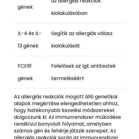
az allergiás reakciók
gének
kialakulásában
IL-4 és IL-
Segítik az allergiás válasz
13 gének
kialakulását
FCER1
Felelősek az IgE antitestek
gének
termeléséért
Az allergiás reakciók mögött álló genetikai
alapok megértése elengedhetetlen ahhoz,
hogy hatékonyabb kezelési módszereket
dolgozzunk ki. Az immunrendszer működése
rendkívül bonyolult folyamat, amelyben
számos gén és fehérje játszik szerepet. Az
allergiás reakciók során az immunrendszer