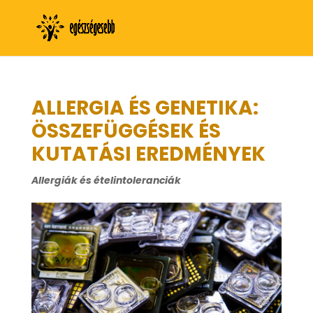
ALLERGIA ÉS GENETIKA:
ÖSSZEFÜGGÉSEK ÉS
KUTATÁSI EREDMÉNYEK
Allergiák és ételintoleranciák