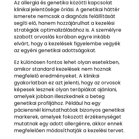
Az allergia és genetika közötti kapcsolat
klinikai jelentősége óriási. A genetikai háttér
ismerete nemcsak a diagnózis felállítását
segíti elő, hanem hozzájárulhat a kezelési
stratégiák optimalizálásához is. A személyre
szabott orvoslás korában egyre inkább
elvárt, hogy a kezelések figyelembe vegyék
az egyéni genetikai adottságokat.
Ez különösen fontos lehet olyan esetekben,
amikor standard kezelések nem hoznak
megfelelő eredményeket. A klinikai
gyakorlatban ez azt jelenti, hogy az orvosok
képesek lesznek olyan terápiákat ajánlani,
amelyek jobban illeszkednek a beteg
genetikai profiljához. Például ha egy
páciensnél kimutathatóak bizonyos genetikai
markerek, amelyek fokozott érzékenységet
mutatnak egy adott allergénre, akkor ennek
megfelelően módosíthatják a kezelési tervet.