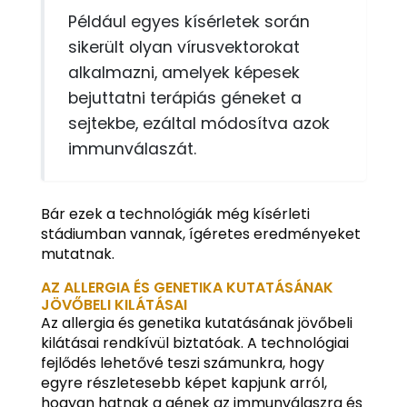
Például egyes kísérletek során
sikerült olyan vírusvektorokat
alkalmazni, amelyek képesek
bejuttatni terápiás géneket a
sejtekbe, ezáltal módosítva azok
immunválaszát.
Bár ezek a technológiák még kísérleti
stádiumban vannak, ígéretes eredményeket
mutatnak.
AZ ALLERGIA ÉS GENETIKA KUTATÁSÁNAK
JÖVŐBELI KILÁTÁSAI
Az allergia és genetika kutatásának jövőbeli
kilátásai rendkívül biztatóak. A technológiai
fejlődés lehetővé teszi számunkra, hogy
egyre részletesebb képet kapjunk arról,
hogyan hatnak a gének az immunválaszra és