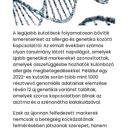
A legújabb kutatások folyamatosan bővítik
ismereteinket az allergia és genetika közötti
kapcsolatról. Az elmúlt években számos
olyan tanulmány látott napvilágot, amelyek
újabb genetikai markereket azonosítottak,
amelyek összefüggésbe hozhatók különböző
allergiás megbetegedésekkel. Például egy
2022-es kutatás során több mint 1000
résztvevő genomiális adatainak elemzése
révén 12 új genetikai variánst találtak,
amelyek szoros kapcsolatban állnak az
asztma és a szénanátha kialakulásával.
Ezek az újonnan felfedezett markerek
nemcsak a betegség kockázatának
felmérésében játszanak szerepet, hanem