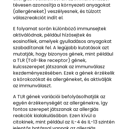
tévesen azonosítja a környezeti anyagokat
(allergéneket) veszélyesnek, és túlzott
válaszreakciót indít el.
E folyamat során különböző immunsejtek
aktiválódnak, például hízósejtek és
eosinofilek, amelyek gyulladásos anyagokat
szabadítanak fel. A legújabb kutatások azt
mutatják, hogy bizonyos gének, mint például
a TLR (Toll-like receptor) gének,
kulcsszerepet játszanak az immunválasz
kezdeményezésében. Ezek a gének érzékelik
a kórokozókat és allergéneket, és aktiválják
az immunválaszt.
A TLR gének variációi befolyásolhatják az
egyén érzékenységét az allergénekre, így
fontos szerepet játszanak az allergiás
reakciók kialakulásában. Ezen kívül a
citokinek, mint például az IL-4 és IL-13 szintén
jelentős hatással vannak az allergiás