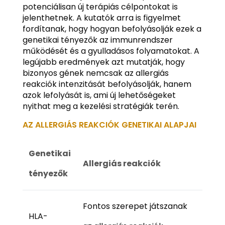
potenciálisan új terápiás célpontokat is
jelenthetnek. A kutatók arra is figyelmet
fordítanak, hogy hogyan befolyásolják ezek a
genetikai tényezők az immunrendszer
működését és a gyulladásos folyamatokat. A
legújabb eredmények azt mutatják, hogy
bizonyos gének nemcsak az allergiás
reakciók intenzitását befolyásolják, hanem
azok lefolyását is, ami új lehetőségeket
nyithat meg a kezelési stratégiák terén.
AZ ALLERGIÁS REAKCIÓK GENETIKAI ALAPJAI
Genetikai
Allergiás reakciók
tényezők
Fontos szerepet játszanak
HLA-