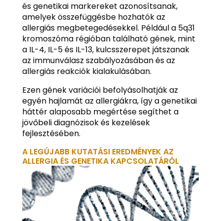
és genetikai markereket azonosítsanak,
amelyek összefüggésbe hozhatók az
allergiás megbetegedésekkel. Például a 5q31
kromoszóma régióban található gének, mint
a IL-4, IL-5 és IL-13, kulcsszerepet játszanak
az immunválasz szabályozásában és az
allergiás reakciók kialakulásában.
Ezen gének variációi befolyásolhatják az
egyén hajlamát az allergiákra, így a genetikai
háttér alaposabb megértése segíthet a
jövőbeli diagnózisok és kezelések
fejlesztésében.
A LEGÚJABB KUTATÁSI EREDMÉNYEK AZ
ALLERGIA ÉS GENETIKA KAPCSOLATÁRÓL