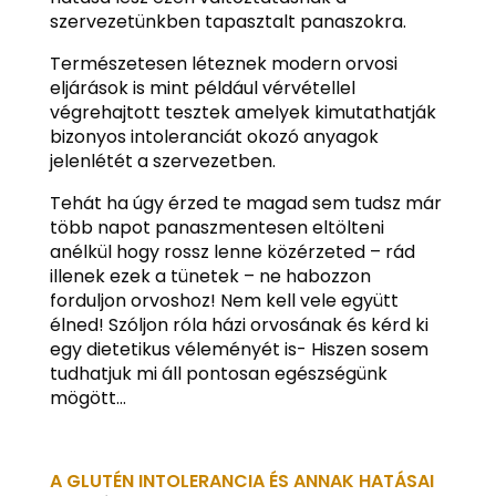
szervezetünkben tapasztalt panaszokra.
Természetesen léteznek modern orvosi
eljárások is mint például vérvétellel
végrehajtott tesztek amelyek kimutathatják
bizonyos intoleranciát okozó anyagok
jelenlétét a szervezetben.
Tehát ha úgy érzed te magad sem tudsz már
több napot panaszmentesen eltölteni
anélkül hogy rossz lenne közérzeted – rád
illenek ezek a tünetek – ne habozzon
forduljon orvoshoz! Nem kell vele együtt
élned! Szóljon róla házi orvosának és kérd ki
egy dietetikus véleményét is- Hiszen sosem
tudhatjuk mi áll pontosan egészségünk
mögött…
A GLUTÉN INTOLERANCIA ÉS ANNAK HATÁSAI