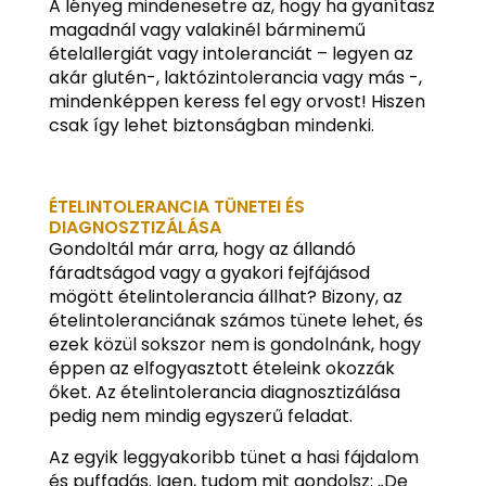
A lényeg mindenesetre az, hogy ha gyanítasz
magadnál vagy valakinél bárminemű
ételallergiát vagy intoleranciát – legyen az
akár glutén-, laktózintolerancia vagy más -,
mindenképpen keress fel egy orvost! Hiszen
csak így lehet biztonságban mindenki.
ÉTELINTOLERANCIA TÜNETEI ÉS
DIAGNOSZTIZÁLÁSA
Gondoltál már arra, hogy az állandó
fáradtságod vagy a gyakori fejfájásod
mögött ételintolerancia állhat? Bizony, az
ételintoleranciának számos tünete lehet, és
ezek közül sokszor nem is gondolnánk, hogy
éppen az elfogyasztott ételeink okozzák
őket. Az ételintolerancia diagnosztizálása
pedig nem mindig egyszerű feladat.
Az egyik leggyakoribb tünet a hasi fájdalom
és puffadás. Igen, tudom mit gondolsz: „De