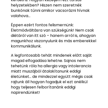
helyzetekben? Hiszen nem szeretnék
bunkónak tűnni amikor vacsorázni hívnak
valahova…
Éppen ezért fontos felismernünk:
Életmódváltásra van szükségünk! Nem csak
diétáról van itt szó – hanem arról is, ahogyan
magunkhoz viszonyulunk és más emberekkel
kommunikálunk.
A legfontosabb tehát mindenek előtt saját
magad elfogadása lehetne. Sajnos nem
tehetünk róla ha allergia vagy intolerancia
miatt muszájból átalakítanunk eddigi
életünket… de mindezzel együtt mégis csak
rajtunk áll hogyan fogadjuk el ezt anélkül
hogy teljesen felborítanánk eddigi
napirendünket!