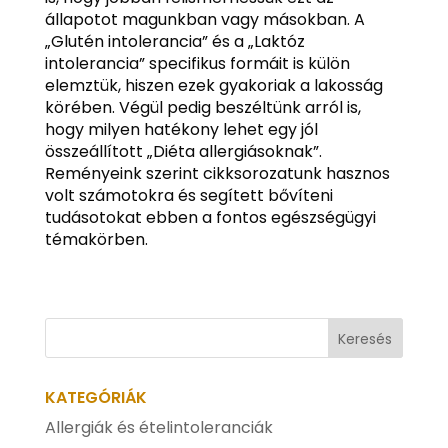
állapotot magunkban vagy másokban. A
„Glutén intolerancia” és a „Laktóz
intolerancia” specifikus formáit is külön
elemztük, hiszen ezek gyakoriak a lakosság
körében. Végül pedig beszéltünk arról is,
hogy milyen hatékony lehet egy jól
összeállított „Diéta allergiásoknak”.
Reményeink szerint cikksorozatunk hasznos
volt számotokra és segített bővíteni
tudásotokat ebben a fontos egészségügyi
témakörben.
KATEGÓRIÁK
Allergiák és ételintoleranciák