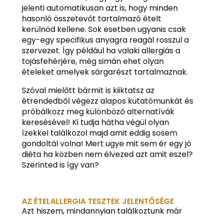
jelenti automatikusan azt is, hogy minden
hasonló összetevőt tartalmazó ételt
kerülnöd kellene. Sok esetben ugyanis csak
egy-egy specifikus anyagra reagál rosszul a
szervezet. Így például ha valaki allergiás a
tojásfehérjére, még simán ehet olyan
ételeket amelyek sárgarészt tartalmaznak.
Szóval mielőtt bármit is kiiktatsz az
étrendedből végezz alapos kutatómunkát és
próbálkozz meg különböző alternatívák
keresésével! Ki tudja hátha végül olyan
ízekkel találkozol majd amit eddig sosem
gondoltál volna! Mert ugye mit sem ér egy jó
diéta ha közben nem élvezed azt amit eszel?
Szerinted is így van?
AZ ÉTELALLERGIA TESZTEK JELENTŐSÉGE
Azt hiszem, mindannyian találkoztunk már