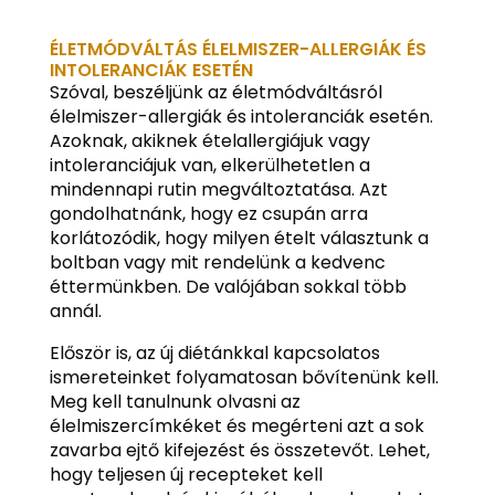
ÉLETMÓDVÁLTÁS ÉLELMISZER-ALLERGIÁK ÉS
INTOLERANCIÁK ESETÉN
Szóval, beszéljünk az életmódváltásról
élelmiszer-allergiák és intoleranciák esetén.
Azoknak, akiknek ételallergiájuk vagy
intoleranciájuk van, elkerülhetetlen a
mindennapi rutin megváltoztatása. Azt
gondolhatnánk, hogy ez csupán arra
korlátozódik, hogy milyen ételt választunk a
boltban vagy mit rendelünk a kedvenc
éttermünkben. De valójában sokkal több
annál.
Először is, az új diétánkkal kapcsolatos
ismereteinket folyamatosan bővítenünk kell.
Meg kell tanulnunk olvasni az
élelmiszercímkéket és megérteni azt a sok
zavarba ejtő kifejezést és összetevőt. Lehet,
hogy teljesen új recepteket kell