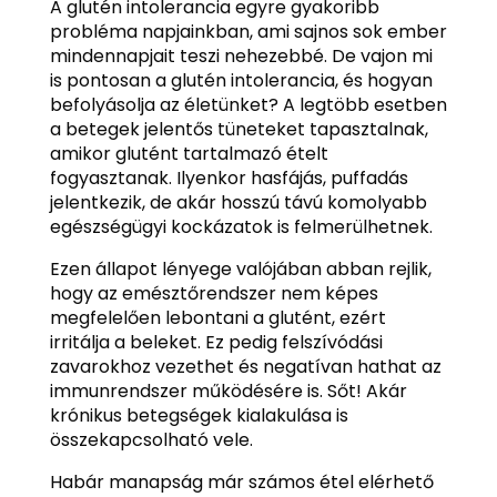
A glutén intolerancia egyre gyakoribb
probléma napjainkban, ami sajnos sok ember
mindennapjait teszi nehezebbé. De vajon mi
is pontosan a glutén intolerancia, és hogyan
befolyásolja az életünket? A legtöbb esetben
a betegek jelentős tüneteket tapasztalnak,
amikor glutént tartalmazó ételt
fogyasztanak. Ilyenkor hasfájás, puffadás
jelentkezik, de akár hosszú távú komolyabb
egészségügyi kockázatok is felmerülhetnek.
Ezen állapot lényege valójában abban rejlik,
hogy az emésztőrendszer nem képes
megfelelően lebontani a glutént, ezért
irritálja a beleket. Ez pedig felszívódási
zavarokhoz vezethet és negatívan hathat az
immunrendszer működésére is. Sőt! Akár
krónikus betegségek kialakulása is
összekapcsolható vele.
Habár manapság már számos étel elérhető