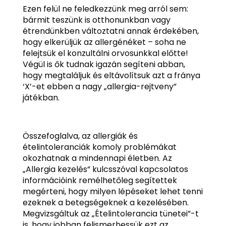
Ezen felül ne feledkezzünk meg arról sem:
bármit teszünk is otthonunkban vagy
étrendünkben változtatni annak érdekében,
hogy elkerüljük az allergénéket – soha ne
felejtsük el konzultálni orvosunkkal előtte!
Végül is ők tudnak igazán segíteni abban,
hogy megtaláljuk és eltávolítsuk azt a fránya
‘X’-et ebben a nagy „allergia-rejtveny”
játékban.
Összefoglalva, az allergiák és
ételintoleranciák komoly problémákat
okozhatnak a mindennapi életben. Az
„Allergia kezelés” kulcsszóval kapcsolatos
információink remélhetőleg segítettek
megérteni, hogy milyen lépéseket lehet tenni
ezeknek a betegségeknek a kezelésében.
Megvizsgáltuk az „Ételintolerancia tünetei”-t
is, hogy jobban felismerhessük ezt az