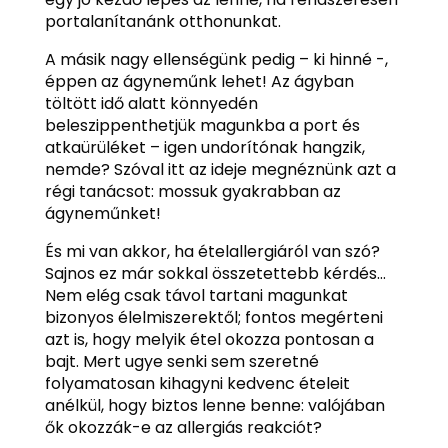
portalanítanánk otthonunkat.
A másik nagy ellenségünk pedig – ki hinné -,
éppen az ágyneműnk lehet! Az ágyban
töltött idő alatt könnyedén
beleszippenthetjük magunkba a port és
atkaürüléket – igen undorítónak hangzik,
nemde? Szóval itt az ideje megnéznünk azt a
régi tanácsot: mossuk gyakrabban az
ágyneműnket!
És mi van akkor, ha ételallergiáról van szó?
Sajnos ez már sokkal összetettebb kérdés…
Nem elég csak távol tartani magunkat
bizonyos élelmiszerektől; fontos megérteni
azt is, hogy melyik étel okozza pontosan a
bajt. Mert ugye senki sem szeretné
folyamatosan kihagyni kedvenc ételeit
anélkül, hogy biztos lenne benne: valójában
ők okozzák-e az allergiás reakciót?