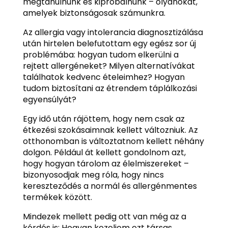
megtanulnunk és kipróbálnunk – olyanokat,
amelyek biztonságosak számunkra.
Az allergia vagy intolerancia diagnosztizálása
után hirtelen belefutottam egy egész sor új
problémába: hogyan tudom elkerülni a
rejtett allergéneket? Milyen alternatívákat
találhatok kedvenc ételeimhez? Hogyan
tudom biztosítani az étrendem táplálkozási
egyensúlyát?
Egy idő után rájöttem, hogy nem csak az
étkezési szokásaimnak kellett változniuk. Az
otthonomban is változtatnom kellett néhány
dolgon. Például át kellett gondolnom azt,
hogy hogyan tárolom az élelmiszereket –
bizonyosodjak meg róla, hogy nincs
kereszteződés a normál és allergénmentes
termékek között.
Mindezek mellett pedig ott van még az a
kérdés is: Hogyan kezeljem ezt társas