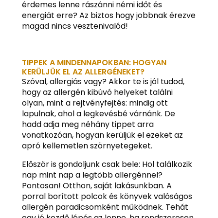
érdemes lenne rászánni némi időt és
energiát erre? Az biztos hogy jobbnak érezve
magad nincs vesztenivalód!
TIPPEK A MINDENNAPOKBAN: HOGYAN
KERÜLJÜK EL AZ ALLERGÉNEKET?
Szóval, allergiás vagy? Akkor te is jól tudod,
hogy az allergén kibúvó helyeket találni
olyan, mint a rejtvényfejtés: mindig ott
lapulnak, ahol a legkevésbé várnánk. De
hadd adja meg néhány tippet arra
vonatkozóan, hogyan kerüljük el ezeket az
apró kellemetlen szörnyetegeket.
Először is gondoljunk csak bele: Hol találkozik
nap mint nap a legtöbb allergénnel?
Pontosan! Otthon, saját lakásunkban. A
porral borított polcok és könyvek valóságos
allergén paradicsomként működnek. Tehát
egy jó kezdő lépés az lenne, ha rendszeresen