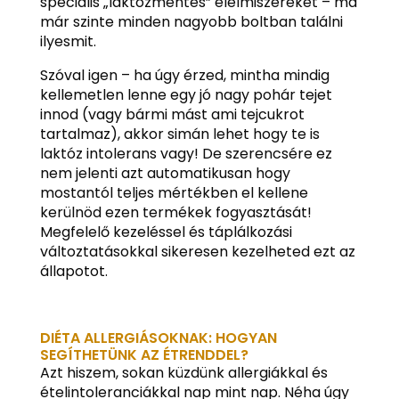
speciális „laktózmentes” élelmiszereket – ma
már szinte minden nagyobb boltban találni
ilyesmit.
Szóval igen – ha úgy érzed, mintha mindig
kellemetlen lenne egy jó nagy pohár tejet
innod (vagy bármi mást ami tejcukrot
tartalmaz), akkor simán lehet hogy te is
laktóz intolerans vagy! De szerencsére ez
nem jelenti azt automatikusan hogy
mostantól teljes mértékben el kellene
kerülnöd ezen termékek fogyasztását!
Megfelelő kezeléssel és táplálkozási
változtatásokkal sikeresen kezelheted ezt az
állapotot.
DIÉTA ALLERGIÁSOKNAK: HOGYAN
SEGÍTHETÜNK AZ ÉTRENDDEL?
Azt hiszem, sokan küzdünk allergiákkal és
ételintoleranciákkal nap mint nap. Néha úgy