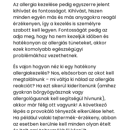
Az allergia kezelése pedig egyszerre jelent
kihívást és fontosságot. Kihívást, hiszen
minden egyén más és más anyagokra reagál
érzékenyen, így a kezelés is személyre
szabott kell legyen. Fontosságát pedig az
adja meg, hogy ha nem kezeljük időben és
hatékonyan az allergiás tüneteket, akkor
ezek komolyabb egészségügyi
problémákhoz vezethetnek.
És vajon hogyan néz ki egy hatékony
allergiakezelés? Nos, elsősorban az okot kell
megtalálnunk – mi váltja ki nálad az allergiás
reakciót? Ha ezt sikerül kiderítenünk (amihez
gyakran bőrgyógyásznak vagy
allergológusnak kell segítségül hívnunk),
akkor már félig ott vagyunk! A következő
lépés a provokáló tényezők elkerülése lehet.
Ha például valaki tejtermék-érzékeny, abban
az esetben kerülnie kell minden olyan ételt