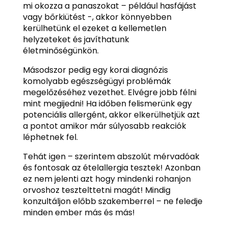
mi okozza a panaszokat – például hasfájást
vagy bőrkiütést -, akkor könnyebben
kerülhetünk el ezeket a kellemetlen
helyzeteket és javíthatunk
életminőségünkön.
Másodszor pedig egy korai diagnózis
komolyabb egészségügyi problémák
megelőzéséhez vezethet. Elvégre jobb félni
mint megijedni! Ha időben felismerünk egy
potenciális allergént, akkor elkerülhetjük azt
a pontot amikor már súlyosabb reakciók
léphetnek fel.
Tehát igen – szerintem abszolút mérvadóak
és fontosak az ételallergia tesztek! Azonban
ez nem jelenti azt hogy mindenki rohanjon
orvoshoz tesztelttetni magát! Mindig
konzultáljon előbb szakemberrel – ne feledje
minden ember más és más!