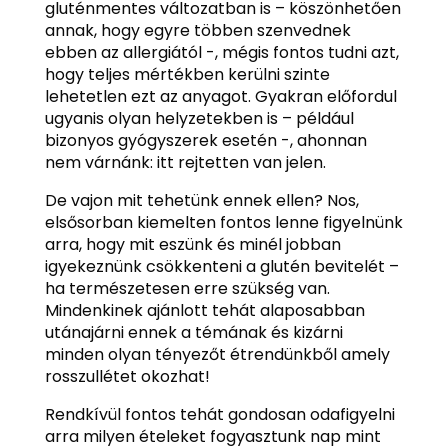
gluténmentes változatban is – köszönhetően
annak, hogy egyre többen szenvednek
ebben az allergiától -, mégis fontos tudni azt,
hogy teljes mértékben kerülni szinte
lehetetlen ezt az anyagot. Gyakran előfordul
ugyanis olyan helyzetekben is – például
bizonyos gyógyszerek esetén -, ahonnan
nem várnánk: itt rejtetten van jelen.
De vajon mit tehetünk ennek ellen? Nos,
elsősorban kiemelten fontos lenne figyelnünk
arra, hogy mit eszünk és minél jobban
igyekeznünk csökkenteni a glutén bevitelét –
ha természetesen erre szükség van.
Mindenkinek ajánlott tehát alaposabban
utánajárni ennek a témának és kizárni
minden olyan tényezőt étrendünkből amely
rosszullétet okozhat!
Rendkívül fontos tehát gondosan odafigyelni
arra milyen ételeket fogyasztunk nap mint