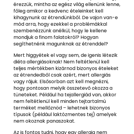
érezzük, mintha az egész világ ellenünk lenne,
főleg amikor a kedvenc ételeinket kell
kihagynunk az étrendünkből. De vajon van-e
mód arra, hogy ezekkel a problémákkal
szembenézzünk anélkül, hogy le kellene
mondjuk a finom falatokról? Hogyan
segíthetnénk magunknak az étrenddel?
Mert higgyétek el vagy sem, de igenis létezik
diéta allergiásoknak! Nem feltétlenül kell
teljes mértékben kizárnod bizonyos ételeket
az étrendedből csak azért, mert allergiás
vagy rájuk. Elsősorban azt kell megnézni,
hogy pontosan melyik összetevő okozza a
tüneteket. Például ha tejallergiád van, akkor
nem feltétlenül kell minden tejtartalmú
terméket mellőznöd – lehetnek bizonyos
típusok (például laktózmentes tej) amelyek
nem okoznak panaszokat.
Az is fontos tudni, hogy egy allergia nem