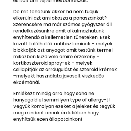
és italt ami tejtermékből készült.
De mit tehetünk akkor ha nem tudjuk
elkerülni azt ami okozza a panaszainkat?
Szerencsére ma már számos gyógyszer áll
rendelkezésünkre amit alkalmazhatunk
enyhítendő a kellemetlen tüneteken. Ezek
között találhatók antihisztaminok – melyek
blokkolják azt anyagot amit testünk termel
miközben küzd vele amire érzékeny –
kortikoszteroid spray-ek – melyek
csillapítják az orrdugulást és szteroid krémek
–melyekt használata javasolt viszkedős
ekcémánál.
Emlékezz mindig arra hogy soha ne
hanyagold el semmilyen type of allergy-t!
Vegyük komolyan ezeket a jeleket és tegyük
meg mindent annak érdekében hogy
enyhítsük ezen állapotainkon!