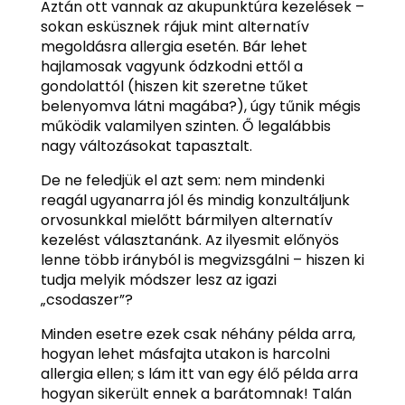
Aztán ott vannak az akupunktúra kezelések –
sokan esküsznek rájuk mint alternatív
megoldásra allergia esetén. Bár lehet
hajlamosak vagyunk ódzkodni ettől a
gondolattól (hiszen kit szeretne tűket
belenyomva látni magába?), úgy tűnik mégis
működik valamilyen szinten. Ő legalábbis
nagy változásokat tapasztalt.
De ne feledjük el azt sem: nem mindenki
reagál ugyanarra jól és mindig konzultáljunk
orvosunkkal mielőtt bármilyen alternatív
kezelést választanánk. Az ilyesmit előnyös
lenne több irányból is megvizsgálni – hiszen ki
tudja melyik módszer lesz az igazi
„csodaszer”?
Minden esetre ezek csak néhány példa arra,
hogyan lehet másfajta utakon is harcolni
allergia ellen; s lám itt van egy élő példa arra
hogyan sikerült ennek a barátomnak! Talán