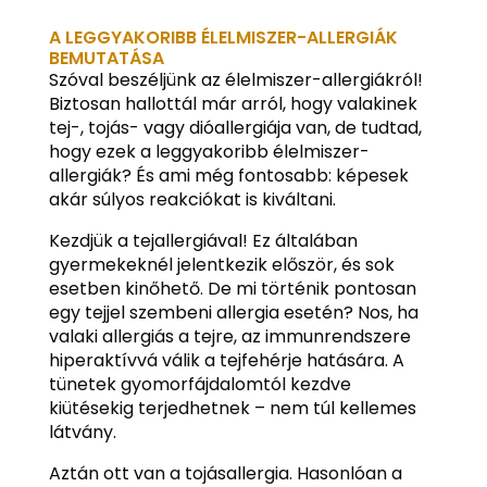
A LEGGYAKORIBB ÉLELMISZER-ALLERGIÁK
BEMUTATÁSA
Szóval beszéljünk az élelmiszer-allergiákról!
Biztosan hallottál már arról, hogy valakinek
tej-, tojás- vagy dióallergiája van, de tudtad,
hogy ezek a leggyakoribb élelmiszer-
allergiák? És ami még fontosabb: képesek
akár súlyos reakciókat is kiváltani.
Kezdjük a tejallergiával! Ez általában
gyermekeknél jelentkezik először, és sok
esetben kinőhető. De mi történik pontosan
egy tejjel szembeni allergia esetén? Nos, ha
valaki allergiás a tejre, az immunrendszere
hiperaktívvá válik a tejfehérje hatására. A
tünetek gyomorfájdalomtól kezdve
kiütésekig terjedhetnek – nem túl kellemes
látvány.
Aztán ott van a tojásallergia. Hasonlóan a