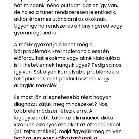
hát mindenki néha puffad!” Igaz ez így van,
de ha ez a tünet rendszeresen jelentkezik,
akkor érdemes utánajárni az okoknak.
Ugyanígy ha rendszeres a hányingered vagy
gyomorégésed is.
A másik gyakori jele lehet még a
bőrproblémák. Ételintolerancia esetén
előfordulhat ekcéma vagy akné kialakulása
is! Hihetetlennek hangzik ugye? Pedig sajnos
így van. Sőt olyan komolyabb problémák is
felléphetnek mint például asztma vagy
allergiás reakciók.
És most jön a legnehezebb rész: hogyan
diagnosztizáljuk meg mindezeket? Nos,
többféle módszer létezik erre. A
legegyszerűbb talán az eliminációs diéta:
kizárunk bizonyos ételeket az étrendünkből
(pl.: tejtermékek), majd figyeljük meg milyen
hatása lesz ezen változtatásnak a