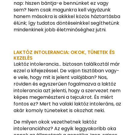
nap: hiszen bántja-e bennünket ez vagy
sem? Nem csak magunkra kell vigyázunk
hanem másokra is akikkel közös háztartásba
élünk; így tudatos döntéseinkkel segíthetünk
mindenkinek jobb életminőséghez jutni.
LAKTÓZ INTOLERANCIA: OKOK, TÜNETEK ÉS
KEZELÉS
Laktóz intolerancia… biztosan találkoztál már
ezzel a kifejezéssel. De vajon tisztában vagy-
e vele, hogy mit is jelent valójában? Nos,
röviden és egyszerűen fogalmazva a laktóz
intolerancia azt jelenti, hogy a szervezet nem
képes megemészteni a tejcukrot. És miért
fontos ez? Mert ha valaki laktóz intoleráns, az
akár komoly tüneteket is okozhat neki.
De milyen okok vezethetnek laktóz
intoleranciához? Az egyik leggyakoribb oka