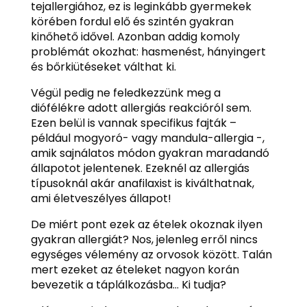
tejallergiához, ez is leginkább gyermekek
körében fordul elő és szintén gyakran
kinőhető idővel. Azonban addig komoly
problémát okozhat: hasmenést, hányingert
és bőrkiütéseket válthat ki.
Végül pedig ne feledkezzünk meg a
diófélékre adott allergiás reakcióról sem.
Ezen belül is vannak specifikus fajták –
például mogyoró- vagy mandula-allergia -,
amik sajnálatos módon gyakran maradandó
állapotot jelentenek. Ezeknél az allergiás
típusoknál akár anafilaxist is kiválthatnak,
ami életveszélyes állapot!
De miért pont ezek az ételek okoznak ilyen
gyakran allergiát? Nos, jelenleg erről nincs
egységes vélemény az orvosok között. Talán
mert ezeket az ételeket nagyon korán
bevezetik a táplálkozásba… Ki tudja?