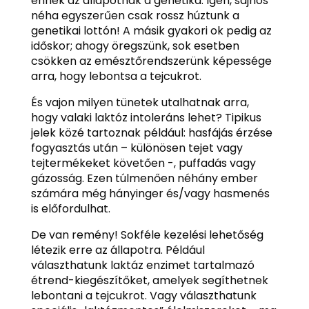
ennek az állapotnak a genetika. Igen, sajnos
néha egyszerűen csak rossz húztunk a
genetikai lottón! A másik gyakori ok pedig az
időskor; ahogy öregszünk, sok esetben
csökken az emésztőrendszerünk képessége
arra, hogy lebontsa a tejcukrot.
És vajon milyen tünetek utalhatnak arra,
hogy valaki laktóz intoleráns lehet? Tipikus
jelek közé tartoznak például: hasfájás érzése
fogyasztás után – különösen tejet vagy
tejtermékeket követően -, puffadás vagy
gázosság. Ezen túlmenően néhány ember
számára még hányinger és/vagy hasmenés
is előfordulhat.
De van remény! Sokféle kezelési lehetőség
létezik erre az állapotra. Például
választhatunk laktáz enzimet tartalmazó
étrend-kiegészítőket, amelyek segíthetnek
lebontani a tejcukrot. Vagy választhatunk