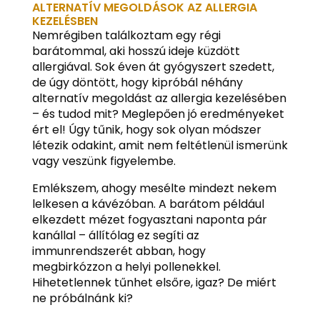
ALTERNATÍV MEGOLDÁSOK AZ ALLERGIA
KEZELÉSBEN
Nemrégiben találkoztam egy régi
barátommal, aki hosszú ideje küzdött
allergiával. Sok éven át gyógyszert szedett,
de úgy döntött, hogy kipróbál néhány
alternatív megoldást az allergia kezelésében
– és tudod mit? Meglepően jó eredményeket
ért el! Úgy tűnik, hogy sok olyan módszer
létezik odakint, amit nem feltétlenül ismerünk
vagy veszünk figyelembe.
Emlékszem, ahogy mesélte mindezt nekem
lelkesen a kávézóban. A barátom például
elkezdett mézet fogyasztani naponta pár
kanállal – állítólag ez segíti az
immunrendszerét abban, hogy
megbirkózzon a helyi pollenekkel.
Hihetetlennek tűnhet elsőre, igaz? De miért
ne próbálnánk ki?