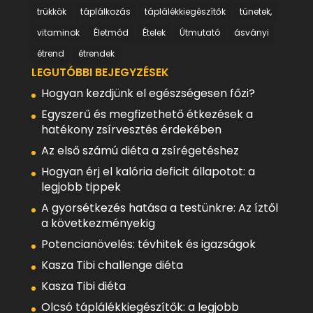
trükkök
táplálkozás
táplálékkiegészítők
tünetek,
vitaminok
Életmód
Ételek
Útmutató
ásványi
étrend
étrendek
LEGUTÓBBI BEJEGYZÉSEK
Hogyan kezdjünk el egészségesen főzi?
Egyszerű és megfizethető étkezések a
hatékony zsírvesztés érdekében
Az első számú diéta a zsírégetéshez
Hogyan érj el kalória deficit állapotot: a
legjobb tippek
A gyorsétkezés hatása a testünkre: Az íztől
a következményekig
Potencianövelés: tévhitek és igazságok
Kasza Tibi challenge diéta
Kasza Tibi diéta
Olcsó táplálékkiegészítők: a legjobb