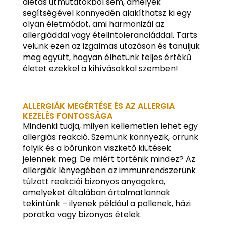
diétás útmutatókból sem, amelyek
segítségével könnyedén alakíthatsz ki egy
olyan életmódot, ami harmonizál az
allergiáddal vagy ételintoleranciáddal. Tarts
velünk ezen az izgalmas utazáson és tanuljuk
meg együtt, hogyan élhetünk teljes értékű
életet ezekkel a kihívásokkal szemben!
ALLERGIÁK MEGÉRTÉSE ÉS AZ ALLERGIA
KEZELÉS FONTOSSÁGA
Mindenki tudja, milyen kellemetlen lehet egy
allergiás reakció. Szemünk könnyezik, orrunk
folyik és a bőrünkön viszkető kiütések
jelennek meg. De miért történik mindez? Az
allergiák lényegében az immunrendszerünk
túlzott reakciói bizonyos anyagokra,
amelyeket általában ártalmatlannak
tekintünk – ilyenek például a pollenek, házi
poratka vagy bizonyos ételek.