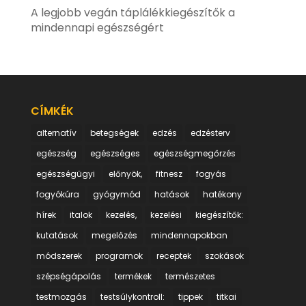
A legjobb vegán táplálékkiegészítők a
mindennapi egészségért
CÍMKÉK
alternatív
betegségek
edzés
edzésterv
egészség
egészséges
egészségmegőrzés
egészségügyi
előnyök,
fitnesz
fogyás
fogyókúra
gyógymód
hatások
hatékony
hírek
italok
kezelés,
kezelési
kiegészítők:
kutatások
megelőzés
mindennapokban
módszerek
programok
receptek
szokások
szépségápolás
termékek
természetes
testmozgás
testsúlykontroll:
tippek
titkai