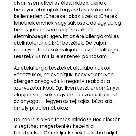
olyan személlyel az életünkben, akinek
bizonyos ételfajták fogyasztása különféle
kellemetlen tüneteket okoz. Ezek a tünetek
lehetnek enyhék vagy súlyosak, de egy dolog
biztos: jelentősen rontják az illető
életminőségét. Igen, itt az ételallergiákról és
ételintoleranciákról beszélek. De vajon
mennyire fontosak valójában az ételallergia
tesztek? És mit is jelentenek pontosan?
Az ételallergia teszteket általában akkor
végezzük el, ha gyanítjuk, hogy valamilyen
allergén anyag vált ki negatív reakciót a
szervezetünkből. Egy ilyen teszt eredményei
alapján képesek vagyunk beazonosítani azt
az anyagot – legyen az tej, tojás, búza stb.–
amely problémát okoz.
De miért is olyan fontos mindez? Nos először
is segíthet megérteni és kezelni a
tüneteinket. Gondoljunk csak bele: ha tudjuk