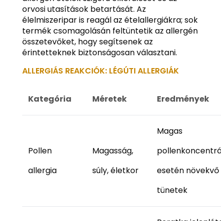
orvosi utasítások betartását. Az
élelmiszeripar is reagál az ételallergiákra; sok
termék csomagolásán feltüntetik az allergén
összetevőket, hogy segítsenek az
érintetteknek biztonságosan választani.
ALLERGIÁS REAKCIÓK: LÉGÚTI ALLERGIÁK
Kategória
Méretek
Eredmények
Magas
Pollen
Magasság,
pollenkoncentrá
allergia
súly, életkor
esetén növekvő
tünetek