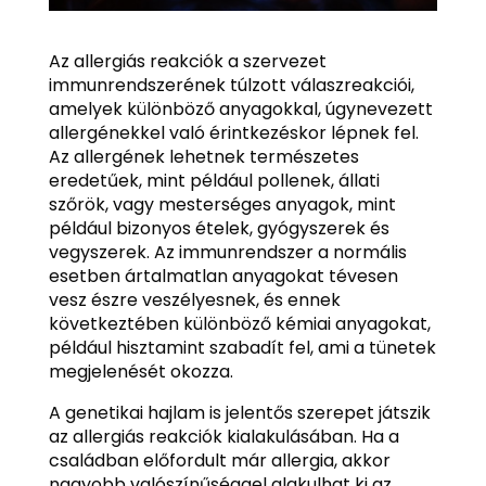
Az allergiás reakciók a szervezet
immunrendszerének túlzott válaszreakciói,
amelyek különböző anyagokkal, úgynevezett
allergénekkel való érintkezéskor lépnek fel.
Az allergének lehetnek természetes
eredetűek, mint például pollenek, állati
szőrök, vagy mesterséges anyagok, mint
például bizonyos ételek, gyógyszerek és
vegyszerek. Az immunrendszer a normális
esetben ártalmatlan anyagokat tévesen
vesz észre veszélyesnek, és ennek
következtében különböző kémiai anyagokat,
például hisztamint szabadít fel, ami a tünetek
megjelenését okozza.
A genetikai hajlam is jelentős szerepet játszik
az allergiás reakciók kialakulásában. Ha a
családban előfordult már allergia, akkor
nagyobb valószínűséggel alakulhat ki az