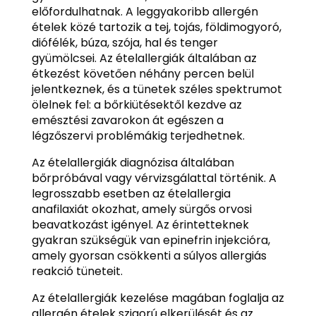
előfordulhatnak. A leggyakoribb allergén
ételek közé tartozik a tej, tojás, földimogyoró,
diófélék, búza, szója, hal és tenger
gyümölcsei. Az ételallergiák általában az
étkezést követően néhány percen belül
jelentkeznek, és a tünetek széles spektrumot
ölelnek fel: a bőrkiütésektől kezdve az
emésztési zavarokon át egészen a
légzőszervi problémákig terjedhetnek.
Az ételallergiák diagnózisa általában
bőrpróbával vagy vérvizsgálattal történik. A
legrosszabb esetben az ételallergia
anafilaxiát okozhat, amely sürgős orvosi
beavatkozást igényel. Az érintetteknek
gyakran szükségük van epinefrin injekcióra,
amely gyorsan csökkenti a súlyos allergiás
reakció tüneteit.
Az ételallergiák kezelése magában foglalja az
allergén ételek szigorú elkerülését és az