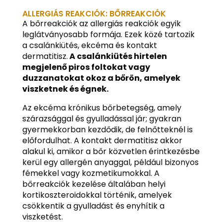
ALLERGIÁS REAKCIÓK: BŐRREAKCIÓK
A bőrreakciók az allergiás reakciók egyik
leglátványosabb formája. Ezek közé tartozik
a csalánkiütés, ekcéma és kontakt
dermatitisz.
A csalánkiütés hirtelen
megjelenő piros foltokat vagy
duzzanatokat okoz a bőrön, amelyek
viszketnek és égnek.
Az ekcéma krónikus bőrbetegség, amely
szárazsággal és gyulladással jár; gyakran
gyermekkorban kezdődik, de felnőtteknél is
előfordulhat. A kontakt dermatitisz akkor
alakul ki, amikor a bőr közvetlen érintkezésbe
kerül egy allergén anyaggal, például bizonyos
fémekkel vagy kozmetikumokkal. A
bőrreakciók kezelése általában helyi
kortikoszteroidokkal történik, amelyek
csökkentik a gyulladást és enyhítik a
viszketést.