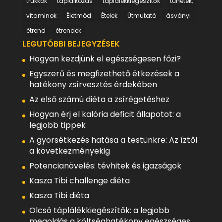
trükkök
táplálkozás
táplálékkiegészítők
tünetek,
vitaminok
Életmód
Ételek
Útmutató
ásványi
étrend
étrendek
LEGUTÓBBI BEJEGYZÉSEK
Hogyan kezdjünk el egészségesen főzi?
Egyszerű és megfizethető étkezések a
hatékony zsírvesztés érdekében
Az első számú diéta a zsírégetéshez
Hogyan érj el kalória deficit állapotot: a
legjobb tippek
A gyorsétkezés hatása a testünkre: Az íztől
a következményekig
Potencianövelés: tévhitek és igazságok
Kasza Tibi challenge diéta
Kasza Tibi diéta
Olcsó táplálékkiegészítők: a legjobb
megoldás a költséghatékony egészséges