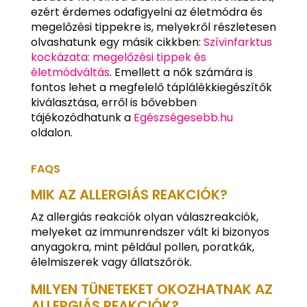
ezért érdemes odafigyelni az életmódra és
megelőzési tippekre is, melyekről részletesen
olvashatunk egy másik cikkben:
Szívinfarktus
kockázata: megelőzési tippek és
életmódváltás
. Emellett a nők számára is
fontos lehet a megfelelő táplálékkiegészítők
kiválasztása, erről is bővebben
tájékozódhatunk a
Egészségesebb.hu
oldalon.
FAQS
MIK AZ ALLERGIÁS REAKCIÓK?
Az allergiás reakciók olyan válaszreakciók,
melyeket az immunrendszer vált ki bizonyos
anyagokra, mint például pollen, poratkák,
élelmiszerek vagy állatszőrök.
MILYEN TÜNETEKET OKOZHATNAK AZ
ALLERGIÁS REAKCIÓK?