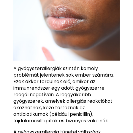
A gyógyszerallergiák szintén komoly
problémát jelentenek sok ember számára.
Ezek akkor fordulnak elő, amikor az
immunrendszer egy adott gyógyszerre
reagál negatívan. A leggyakoribb
gyógyszerek, amelyek allergiás reakciókat
okozhatnak, közé tartoznak az
antibiotikumok (például penicillin),
fájdalomcsillapítók és bizonyos vakcinák.
A gyógyszerallergia tünetei változóak