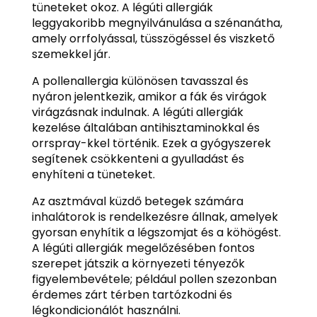
tüneteket okoz. A légúti allergiák
leggyakoribb megnyilvánulása a szénanátha,
amely orrfolyással, tüsszögéssel és viszkető
szemekkel jár.
A pollenallergia különösen tavasszal és
nyáron jelentkezik, amikor a fák és virágok
virágzásnak indulnak. A légúti allergiák
kezelése általában antihisztaminokkal és
orrspray-kkel történik. Ezek a gyógyszerek
segítenek csökkenteni a gyulladást és
enyhíteni a tüneteket.
Az asztmával küzdő betegek számára
inhalátorok is rendelkezésre állnak, amelyek
gyorsan enyhítik a légszomjat és a köhögést.
A légúti allergiák megelőzésében fontos
szerepet játszik a környezeti tényezők
figyelembevétele; például pollen szezonban
érdemes zárt térben tartózkodni és
légkondicionálót használni.