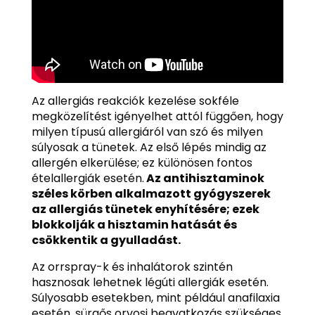
Az allergiás reakciók kezelése sokféle
megközelítést igényelhet attól függően, hogy
milyen típusú allergiáról van szó és milyen
súlyosak a tünetek. Az első lépés mindig az
allergén elkerülése; ez különösen fontos
ételallergiák esetén.
Az antihisztaminok
széles körben alkalmazott gyógyszerek
az allergiás tünetek enyhítésére; ezek
blokkolják a hisztamin hatását és
csökkentik a gyulladást.
Az orrspray-k és inhalátorok szintén
hasznosak lehetnek légúti allergiák esetén.
Súlyosabb esetekben, mint például anafilaxia
esetén, sürgős orvosi beavatkozás szükséges.