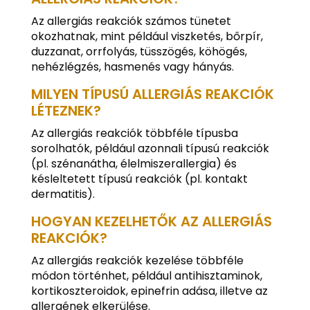
Az allergiás reakciók számos tünetet
okozhatnak, mint például viszketés, bőrpír,
duzzanat, orrfolyás, tüsszögés, köhögés,
nehézlégzés, hasmenés vagy hányás.
MILYEN TÍPUSÚ ALLERGIÁS REAKCIÓK
LÉTEZNEK?
Az allergiás reakciók többféle típusba
sorolhatók, például azonnali típusú reakciók
(pl. szénanátha, élelmiszerallergia) és
késleltetett típusú reakciók (pl. kontakt
dermatitis).
HOGYAN KEZELHETŐK AZ ALLERGIÁS
REAKCIÓK?
Az allergiás reakciók kezelése többféle
módon történhet, például antihisztaminok,
kortikoszteroidok, epinefrin adása, illetve az
allergének elkerülése.