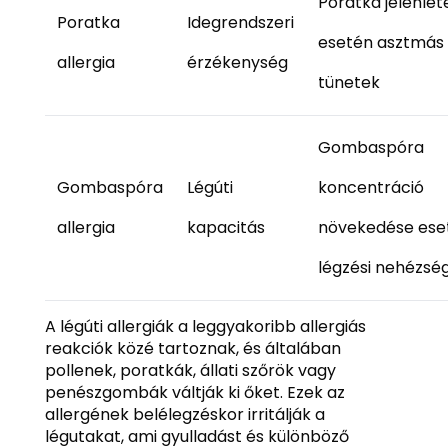
Poratka jelenlét
Poratka
Idegrendszeri
esetén asztmás
allergia
érzékenység
tünetek
Gombaspóra
Gombaspóra
Légúti
koncentráció
allergia
kapacitás
növekedése ese
légzési nehézsé
A légúti allergiák a leggyakoribb allergiás
reakciók közé tartoznak, és általában
pollenek, poratkák, állati szőrök vagy
penészgombák váltják ki őket. Ezek az
allergének belélegzéskor irritálják a
légutakat, ami gyulladást és különböző