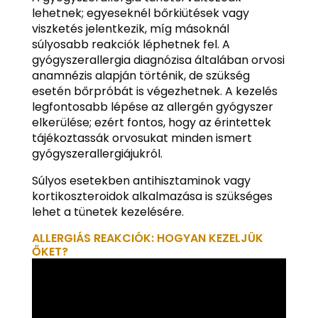
lehetnek; egyeseknél bőrkiütések vagy
viszketés jelentkezik, míg másoknál
súlyosabb reakciók léphetnek fel. A
gyógyszerallergia diagnózisa általában orvosi
anamnézis alapján történik, de szükség
esetén bőrpróbát is végezhetnek. A kezelés
legfontosabb lépése az allergén gyógyszer
elkerülése; ezért fontos, hogy az érintettek
tájékoztassák orvosukat minden ismert
gyógyszerallergiájukról.
Súlyos esetekben antihisztaminok vagy
kortikoszteroidok alkalmazása is szükséges
lehet a tünetek kezelésére.
ALLERGIÁS REAKCIÓK: HOGYAN KEZELJÜK
ŐKET?