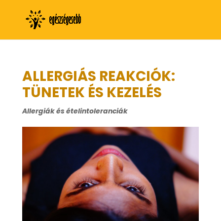
ALLERGIÁS REAKCIÓK:
TÜNETEK ÉS KEZELÉS
Allergiák és ételintoleranciák