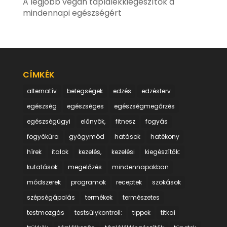
A legjobb vegán táplálékkiegészítők a
mindennapi egészségért
CÍMKÉK
alternatív
betegségek
edzés
edzésterv
egészség
egészséges
egészségmegőrzés
egészségügyi
előnyök,
fitnesz
fogyás
fogyókúra
gyógymód
hatások
hatékony
hírek
italok
kezelés,
kezelési
kiegészítők:
kutatások
megelőzés
mindennapokban
módszerek
programok
receptek
szokások
szépségápolás
termékek
természetes
testmozgás
testsúlykontroll:
tippek
titkai