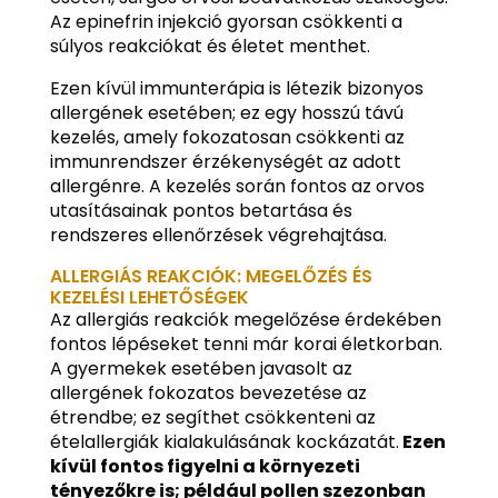
Az epinefrin injekció gyorsan csökkenti a
súlyos reakciókat és életet menthet.
Ezen kívül immunterápia is létezik bizonyos
allergének esetében; ez egy hosszú távú
kezelés, amely fokozatosan csökkenti az
immunrendszer érzékenységét az adott
allergénre. A kezelés során fontos az orvos
utasításainak pontos betartása és
rendszeres ellenőrzések végrehajtása.
ALLERGIÁS REAKCIÓK: MEGELŐZÉS ÉS
KEZELÉSI LEHETŐSÉGEK
Az allergiás reakciók megelőzése érdekében
fontos lépéseket tenni már korai életkorban.
A gyermekek esetében javasolt az
allergének fokozatos bevezetése az
étrendbe; ez segíthet csökkenteni az
ételallergiák kialakulásának kockázatát.
Ezen
kívül fontos figyelni a környezeti
tényezőkre is; például pollen szezonban