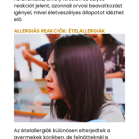
reakciót jelent, azonnali orvosi beavatkozást
igényel, mivel életveszélyes állapotot idézhet
elő.
ALLERGIÁS REAKCIÓK: ÉTELALLERGIÁK
Az ételallergiák különösen elterjedtek a
gyermekek körében, de felnőtteknél is