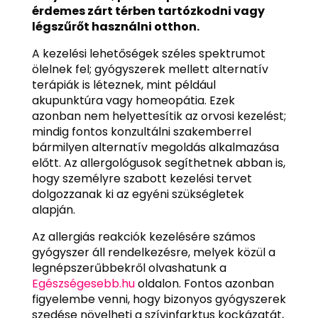
érdemes zárt térben tartózkodni vagy
légszűrőt használni otthon.
A kezelési lehetőségek széles spektrumot
ölelnek fel; gyógyszerek mellett alternatív
terápiák is léteznek, mint például
akupunktúra vagy homeopátia. Ezek
azonban nem helyettesítik az orvosi kezelést;
mindig fontos konzultálni szakemberrel
bármilyen alternatív megoldás alkalmazása
előtt. Az allergológusok segíthetnek abban is,
hogy személyre szabott kezelési tervet
dolgozzanak ki az egyéni szükségletek
alapján.
Az allergiás reakciók kezelésére számos
gyógyszer áll rendelkezésre, melyek közül a
legnépszerűbbekről olvashatunk a
Egészségesebb.hu
oldalon. Fontos azonban
figyelembe venni, hogy bizonyos gyógyszerek
szedése növelheti a szívinfarktus kockázatát,