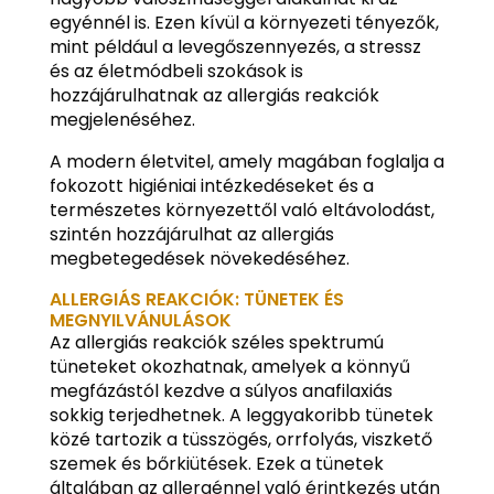
egyénnél is. Ezen kívül a környezeti tényezők,
mint például a levegőszennyezés, a stressz
és az életmódbeli szokások is
hozzájárulhatnak az allergiás reakciók
megjelenéséhez.
A modern életvitel, amely magában foglalja a
fokozott higiéniai intézkedéseket és a
természetes környezettől való eltávolodást,
szintén hozzájárulhat az allergiás
megbetegedések növekedéséhez.
ALLERGIÁS REAKCIÓK: TÜNETEK ÉS
MEGNYILVÁNULÁSOK
Az allergiás reakciók széles spektrumú
tüneteket okozhatnak, amelyek a könnyű
megfázástól kezdve a súlyos anafilaxiás
sokkig terjedhetnek. A leggyakoribb tünetek
közé tartozik a tüsszögés, orrfolyás, viszkető
szemek és bőrkiütések. Ezek a tünetek
általában az allergénnel való érintkezés után