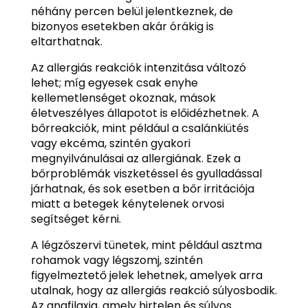
néhány percen belül jelentkeznek, de
bizonyos esetekben akár órákig is
eltarthatnak.
Az allergiás reakciók intenzitása változó
lehet; míg egyesek csak enyhe
kellemetlenséget okoznak, mások
életveszélyes állapotot is előidézhetnek. A
bőrreakciók, mint például a csalánkiütés
vagy ekcéma, szintén gyakori
megnyilvánulásai az allergiának. Ezek a
bőrproblémák viszketéssel és gyulladással
járhatnak, és sok esetben a bőr irritációja
miatt a betegek kénytelenek orvosi
segítséget kérni.
A légzőszervi tünetek, mint például asztma
rohamok vagy légszomj, szintén
figyelmeztető jelek lehetnek, amelyek arra
utalnak, hogy az allergiás reakció súlyosbodik.
Az anafilaxia, amely hirtelen és súlyos