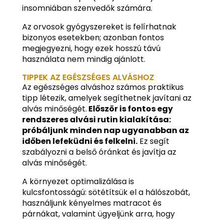
insomniában szenvedők számára.
Az orvosok gyógyszereket is felírhatnak
bizonyos esetekben; azonban fontos
megjegyezni, hogy ezek hosszú távú
használata nem mindig ajánlott.
TIPPEK AZ EGÉSZSÉGES ALVÁSHOZ
Az egészséges alváshoz számos praktikus
tipp létezik, amelyek segíthetnek javítani az
alvás minőségét.
Először is fontos egy
rendszeres alvási rutin kialakítása:
próbáljunk minden nap ugyanabban az
időben lefeküdni és felkelni.
Ez segít
szabályozni a belső óránkat és javítja az
alvás minőségét.
A környezet optimalizálása is
kulcsfontosságú: sötétítsük el a hálószobát,
használjunk kényelmes matracot és
párnákat, valamint ügyeljünk arra, hogy