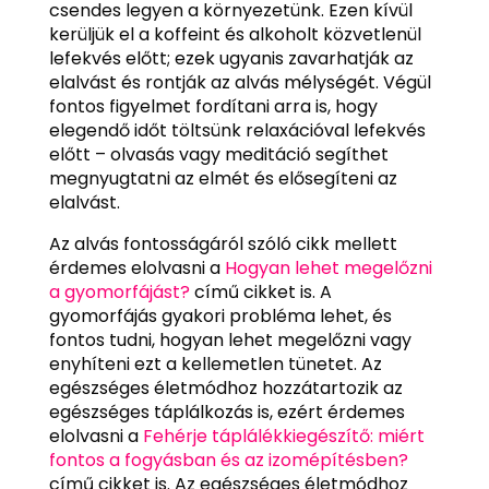
csendes legyen a környezetünk. Ezen kívül
kerüljük el a koffeint és alkoholt közvetlenül
lefekvés előtt; ezek ugyanis zavarhatják az
elalvást és rontják az alvás mélységét. Végül
fontos figyelmet fordítani arra is, hogy
elegendő időt töltsünk relaxációval lefekvés
előtt – olvasás vagy meditáció segíthet
megnyugtatni az elmét és elősegíteni az
elalvást.
Az alvás fontosságáról szóló cikk mellett
érdemes elolvasni a
Hogyan lehet megelőzni
a gyomorfájást?
című cikket is. A
gyomorfájás gyakori probléma lehet, és
fontos tudni, hogyan lehet megelőzni vagy
enyhíteni ezt a kellemetlen tünetet. Az
egészséges életmódhoz hozzátartozik az
egészséges táplálkozás is, ezért érdemes
elolvasni a
Fehérje táplálékkiegészítő: miért
fontos a fogyásban és az izomépítésben?
című cikket is. Az egészséges életmódhoz