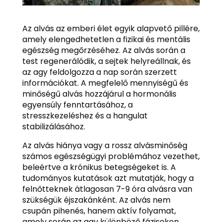
Az alvás az emberi élet egyik alapvető pillére,
amely elengedhetetlen a fizikai és mentális
egészség megőrzéséhez. Az alvás során a
test regenerálódik, a sejtek helyreállnak, és
az agy feldolgozza a nap során szerzett
információkat. A megfelelő mennyiségű és
minőségű alvás hozzájárul a hormonális
egyensúly fenntartásához, a
stresszkezeléshez és a hangulat
stabilizálásához.
Az alvás hiánya vagy a rossz alvásminőség
számos egészségügyi problémához vezethet,
beleértve a krónikus betegségeket is. A
tudományos kutatások azt mutatják, hogy a
felnőtteknek átlagosan 7-9 óra alvásra van
szükségük éjszakánként. Az alvás nem
csupán pihenés, hanem aktív folyamat,
amely során az agy különböző fázisokon