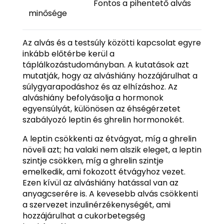
Fontos a pihentető alvás
minősége
Az alvás és a testsúly közötti kapcsolat egyre
inkább előtérbe kerül a
táplálkozástudományban. A kutatások azt
mutatják, hogy az alváshiány hozzájárulhat a
súlygyarapodáshoz és az elhízáshoz. Az
alváshiány befolyásolja a hormonok
egyensúlyát, különösen az éhségérzetet
szabályozó leptin és ghrelin hormonokét.
A leptin csökkenti az étvágyat, míg a ghrelin
növeli azt; ha valaki nem alszik eleget, a leptin
szintje csökken, míg a ghrelin szintje
emelkedik, ami fokozott étvágyhoz vezet.
Ezen kívül az alváshiány hatással van az
anyagcserére is. A kevesebb alvás csökkenti
a szervezet inzulinérzékenységét, ami
hozzájárulhat a cukorbetegség