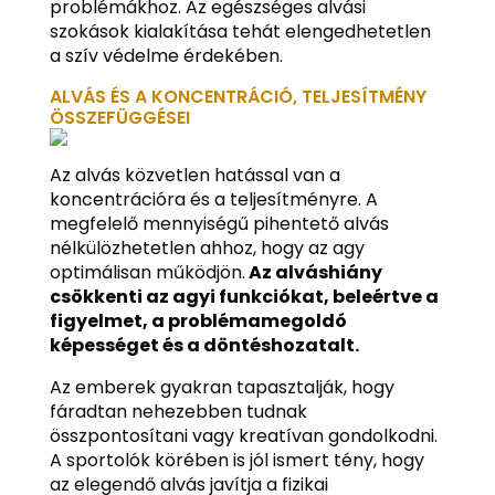
problémákhoz. Az egészséges alvási
szokások kialakítása tehát elengedhetetlen
a szív védelme érdekében.
ALVÁS ÉS A KONCENTRÁCIÓ, TELJESÍTMÉNY
ÖSSZEFÜGGÉSEI
Az alvás közvetlen hatással van a
koncentrációra és a teljesítményre. A
megfelelő mennyiségű pihentető alvás
nélkülözhetetlen ahhoz, hogy az agy
optimálisan működjön.
Az alváshiány
csökkenti az agyi funkciókat, beleértve a
figyelmet, a problémamegoldó
képességet és a döntéshozatalt.
Az emberek gyakran tapasztalják, hogy
fáradtan nehezebben tudnak
összpontosítani vagy kreatívan gondolkodni.
A sportolók körében is jól ismert tény, hogy
az elegendő alvás javítja a fizikai