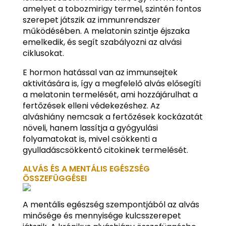
amelyet a tobozmirigy termel, szintén fontos
szerepet játszik az immunrendszer
működésében. A melatonin szintje éjszaka
emelkedik, és segít szabályozni az alvási
ciklusokat.
E hormon hatással van az immunsejtek
aktivitására is, így a megfelelő alvás elősegíti
a melatonin termelését, ami hozzájárulhat a
fertőzések elleni védekezéshez. Az
alváshiány nemcsak a fertőzések kockázatát
növeli, hanem lassítja a gyógyulási
folyamatokat is, mivel csökkenti a
gyulladáscsökkentő citokinek termelését.
ALVÁS ÉS A MENTÁLIS EGÉSZSÉG
ÖSSZEFÜGGÉSEI
A mentális egészség szempontjából az alvás
minősége és mennyisége kulcsszerepet