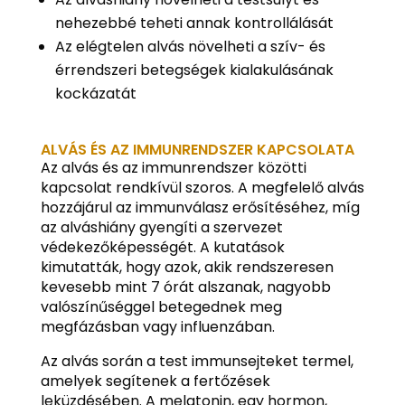
nehezebbé teheti annak kontrollálását
Az elégtelen alvás növelheti a szív- és
érrendszeri betegségek kialakulásának
kockázatát
ALVÁS ÉS AZ IMMUNRENDSZER KAPCSOLATA
Az alvás és az immunrendszer közötti
kapcsolat rendkívül szoros. A megfelelő alvás
hozzájárul az immunválasz erősítéséhez, míg
az alváshiány gyengíti a szervezet
védekezőképességét. A kutatások
kimutatták, hogy azok, akik rendszeresen
kevesebb mint 7 órát alszanak, nagyobb
valószínűséggel betegednek meg
megfázásban vagy influenzában.
Az alvás során a test immunsejteket termel,
amelyek segítenek a fertőzések
leküzdésében. A melatonin, egy hormon,