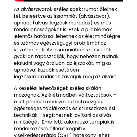
Az alvászavarok széles spektrumot ölelnek
fel, beleértve az insomniát (alvászavar),
apnoét (alvási légzéskimaradás) és más
rendellenességeket is. Ezek a problémák
jelentős hatással lehetnek az életminőségre
és számos egészségügyi problémához
vezethetnek. Az insomniában szenvedők
gyakran tapasztalják, hogy nehezen tudnak
elaludni vagy átaludni az éjszakát, míg az
apnoéval küzdők esetében
légzéskimaradások zavarják meg az alvást.
A kezelési lehetőségek széles skálán
mozognak. Az életmódbeli változtatások –
mint például rendszeres testmozgás,
egészséges táplálkozás és stresszkezelési
technikák – segíthetnek javítani az alvás
minőségét. Emellett különböző terápiák is
rendelkezésre állnak: kognitív
viselkedésterápia (CBT) hatékony lehet