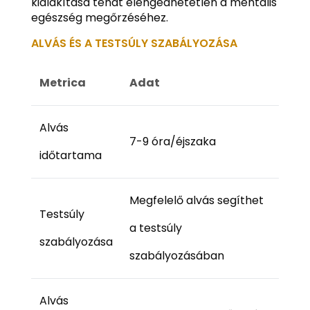
kialakítása tehát elengedhetetlen a mentális
egészség megőrzéséhez.
ALVÁS ÉS A TESTSÚLY SZABÁLYOZÁSA
Metrica
Adat
Alvás
7-9 óra/éjszaka
időtartama
Megfelelő alvás segíthet
Testsúly
a testsúly
szabályozása
szabályozásában
Alvás