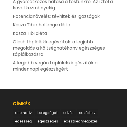
A gyorsétkezés hatása a testünkre: Az íztől a
következményekig
Potencianövelés: tévhitek és igazságok
Kasza Tibi challenge diéta
Kasza Tibi diéta
Olcsó táplálékkiegészítők: a legjobb
megoldás a költséghatékony egészséges
táplálkozásra
A legjobb vegán táplálékkiegészítők a
mindennapi egészségért
CÍMKÉK
alternatív
betegségek
edzés
edzésterv
egészség
egészséges
egészségmegőrzés