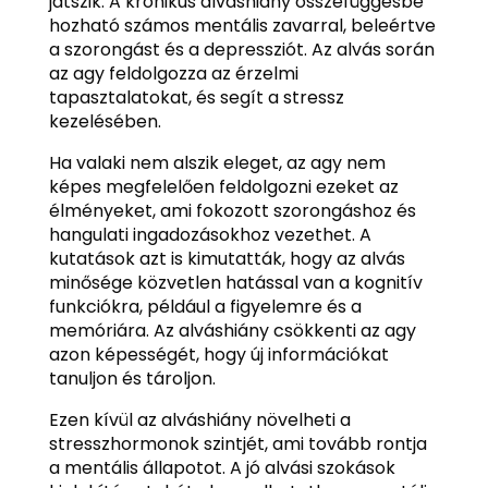
játszik. A krónikus alváshiány összefüggésbe
hozható számos mentális zavarral, beleértve
a szorongást és a depressziót. Az alvás során
az agy feldolgozza az érzelmi
tapasztalatokat, és segít a stressz
kezelésében.
Ha valaki nem alszik eleget, az agy nem
képes megfelelően feldolgozni ezeket az
élményeket, ami fokozott szorongáshoz és
hangulati ingadozásokhoz vezethet. A
kutatások azt is kimutatták, hogy az alvás
minősége közvetlen hatással van a kognitív
funkciókra, például a figyelemre és a
memóriára. Az alváshiány csökkenti az agy
azon képességét, hogy új információkat
tanuljon és tároljon.
Ezen kívül az alváshiány növelheti a
stresszhormonok szintjét, ami tovább rontja
a mentális állapotot. A jó alvási szokások