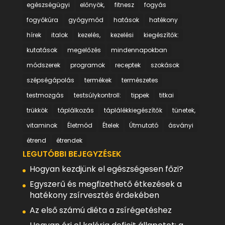
egészségügyi
előnyök,
fitnesz
fogyás
fogyókúra
gyógymód
hatások
hatékony
hírek
italok
kezelés,
kezelési
kiegészítők:
kutatások
megelőzés
mindennapokban
módszerek
programok
receptek
szokások
szépségápolás
termékek
természetes
testmozgás
testsúlykontroll:
tippek
titkai
trükkök
táplálkozás
táplálékkiegészítők
tünetek,
vitaminok
Életmód
Ételek
Útmutató
ásványi
étrend
étrendek
LEGUTÓBBI BEJEGYZÉSEK
Hogyan kezdjünk el egészségesen főzi?
Egyszerű és megfizethető étkezések a
hatékony zsírvesztés érdekében
Az első számú diéta a zsírégetéshez