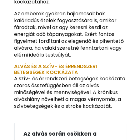
kockázatához.
Az emberek gyakran hajlamosabbak
kalóriadús ételek fogyasztására is, amikor
fáradtak, mivel az agy keresni kezdi az
energiát adó tápanyagokat. Ezért fontos
figyelmet fordítani az elegendő és pihentető
alvásra, ha valaki szeretné fenntartani vagy
elérni ideális testsúlyát.
ALVÁS ÉS A SZÍV- ÉS ÉRRENDSZERI
BETEGSÉGEK KOCKÁZATA
A szív- és érrendszeri betegségek kockázata
szoros összefüggésben áll az alvás
minőségével és mennyiségével. A krónikus
alváshiány növelheti a magas vérnyomás, a
szívbetegségek és a stroke kockázatát.
Az alvás során csökken a