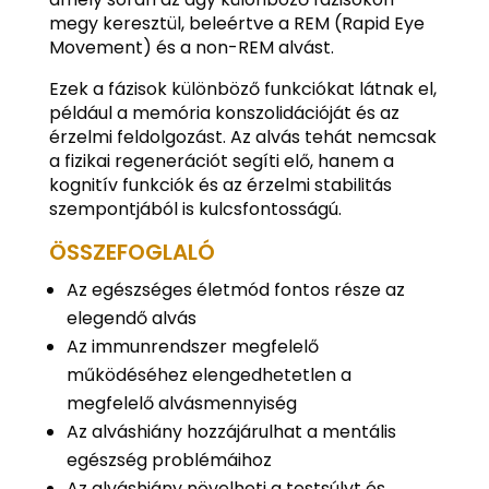
megy keresztül, beleértve a REM (Rapid Eye
Movement) és a non-REM alvást.
Ezek a fázisok különböző funkciókat látnak el,
például a memória konszolidációját és az
érzelmi feldolgozást. Az alvás tehát nemcsak
a fizikai regenerációt segíti elő, hanem a
kognitív funkciók és az érzelmi stabilitás
szempontjából is kulcsfontosságú.
ÖSSZEFOGLALÓ
Az egészséges életmód fontos része az
elegendő alvás
Az immunrendszer megfelelő
működéséhez elengedhetetlen a
megfelelő alvásmennyiség
Az alváshiány hozzájárulhat a mentális
egészség problémáihoz
Az alváshiány növelheti a testsúlyt és