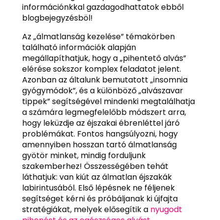
információnkkal gazdagodhattatok ebből
blogbejegyzésböl!
Az „álmatlanság kezelése” témakörben
található információk alapján
megállapíthatjuk, hogy a „pihentető alvás”
elérése sokszor komplex feladatot jelent.
Azonban az általunk bemutatott „insomnia
gyógymódok”, és a különböző „alvászavar
tippek” segítségével mindenki megtalálhatja
a számára legmegfelelőbb módszert arra,
hogy leküzdje az éjszakai ébrenléttel járó
problémákat. Fontos hangsúlyozni, hogy
amennyiben hosszan tartó álmatlanság
gyötör minket, mindig forduljunk
szakemberhez! Összességében tehát
láthatjuk: van kiút az álmatlan éjszakák
labirintusából. Első lépésnek ne féljenek
segítséget kérni és próbáljanak ki újfajta
stratégiákat, melyek elősegítik a
nyugodt