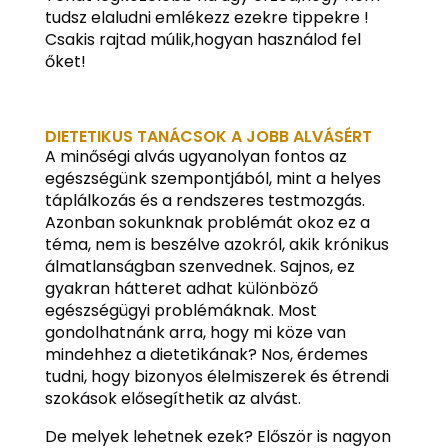
tudsz elaludni emlékezz ezekre tippekre !
Csakis rajtad múlik,hogyan használod fel
őket!
DIETETIKUS TANÁCSOK A JOBB ALVÁSÉRT
A minőségi alvás ugyanolyan fontos az
egészségünk szempontjából, mint a helyes
táplálkozás és a rendszeres testmozgás.
Azonban sokunknak problémát okoz ez a
téma, nem is beszélve azokról, akik krónikus
álmatlanságban szenvednek. Sajnos, ez
gyakran hátteret adhat különböző
egészségügyi problémáknak. Most
gondolhatnánk arra, hogy mi köze van
mindehhez a dietetikának? Nos, érdemes
tudni, hogy bizonyos élelmiszerek és étrendi
szokások elősegíthetik az alvást.
De melyek lehetnek ezek? Először is nagyon