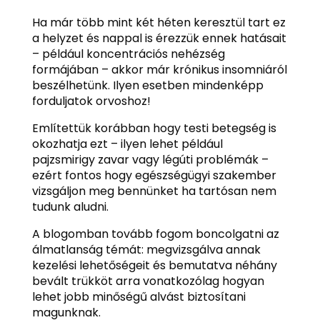
Ha már több mint két héten keresztül tart ez
a helyzet és nappal is érezzük ennek hatásait
– például koncentrációs nehézség
formájában – akkor már krónikus insomniáról
beszélhetünk. Ilyen esetben mindenképp
forduljatok orvoshoz!
Említettük korábban hogy testi betegség is
okozhatja ezt – ilyen lehet például
pajzsmirigy zavar vagy légúti problémák –
ezért fontos hogy egészségügyi szakember
vizsgáljon meg bennünket ha tartósan nem
tudunk aludni.
A blogomban tovább fogom boncolgatni az
álmatlanság témát: megvizsgálva annak
kezelési lehetőségeit és bemutatva néhány
bevált trükköt arra vonatkozólag hogyan
lehet jobb minőségű alvást biztosítani
magunknak.