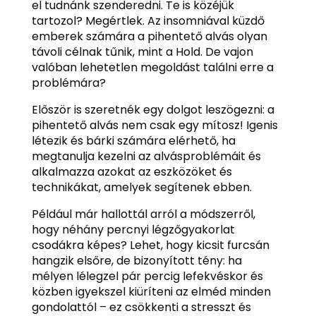
el tudnánk szenderedni. Te is közéjük
tartozol? Megértlek. Az insomniával küzdő
emberek számára a pihentető alvás olyan
távoli célnak tűnik, mint a Hold. De vajon
valóban lehetetlen megoldást találni erre a
problémára?
Először is szeretnék egy dolgot leszögezni: a
pihentető alvás nem csak egy mítosz! Igenis
létezik és bárki számára elérhető, ha
megtanulja kezelni az alvásproblémáit és
alkalmazza azokat az eszközöket és
technikákat, amelyek segítenek ebben.
Például már hallottál arról a módszerről,
hogy néhány percnyi légzőgyakorlat
csodákra képes? Lehet, hogy kicsit furcsán
hangzik elsőre, de bizonyított tény: ha
mélyen lélegzel pár percig lefekvéskor és
közben igyekszel kiüríteni az elméd minden
gondolattól – ez csökkenti a stresszt és