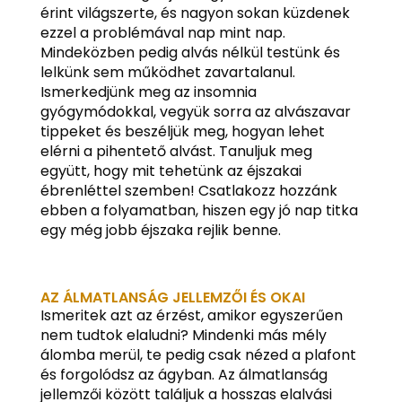
érint világszerte, és nagyon sokan küzdenek
ezzel a problémával nap mint nap.
Mindeközben pedig alvás nélkül testünk és
lelkünk sem működhet zavartalanul.
Ismerkedjünk meg az insomnia
gyógymódokkal, vegyük sorra az alvászavar
tippeket és beszéljük meg, hogyan lehet
elérni a pihentető alvást. Tanuljuk meg
együtt, hogy mit tehetünk az éjszakai
ébrenléttel szemben! Csatlakozz hozzánk
ebben a folyamatban, hiszen egy jó nap titka
egy még jobb éjszaka rejlik benne.
AZ ÁLMATLANSÁG JELLEMZŐI ÉS OKAI
Ismeritek azt az érzést, amikor egyszerűen
nem tudtok elaludni? Mindenki más mély
álomba merül, te pedig csak nézed a plafont
és forgolódsz az ágyban. Az álmatlanság
jellemzői között találjuk a hosszas elalvási