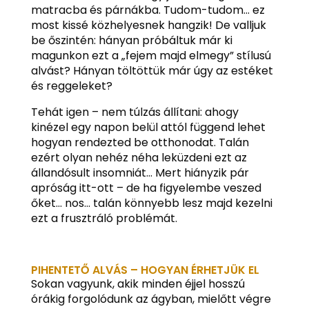
matracba és párnákba. Tudom-tudom… ez
most kissé közhelyesnek hangzik! De valljuk
be őszintén: hányan próbáltuk már ki
magunkon ezt a „fejem majd elmegy” stílusú
alvást? Hányan töltöttük már úgy az estéket
és reggeleket?
Tehát igen – nem túlzás állítani: ahogy
kinézel egy napon belül attól függend lehet
hogyan rendezted be otthonodat. Talán
ezért olyan nehéz néha leküzdeni ezt az
állandósult insomniát… Mert hiányzik pár
apróság itt-ott – de ha figyelembe veszed
őket… nos… talán könnyebb lesz majd kezelni
ezt a frusztráló problémát.
PIHENTETŐ ALVÁS – HOGYAN ÉRHETJÜK EL
Sokan vagyunk, akik minden éjjel hosszú
órákig forgolódunk az ágyban, mielőtt végre