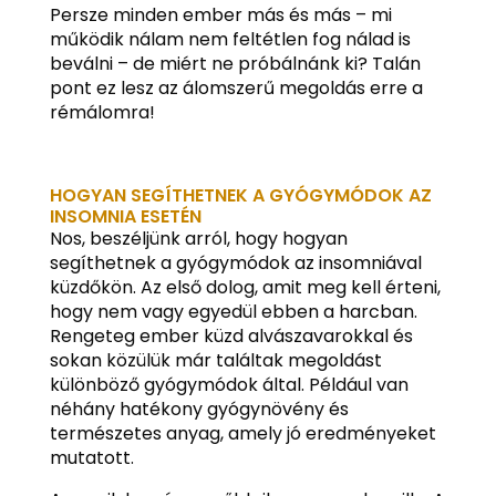
Persze minden ember más és más – mi
működik nálam nem feltétlen fog nálad is
beválni – de miért ne próbálnánk ki? Talán
pont ez lesz az álomszerű megoldás erre a
rémálomra!
HOGYAN SEGÍTHETNEK A GYÓGYMÓDOK AZ
INSOMNIA ESETÉN
Nos, beszéljünk arról, hogy hogyan
segíthetnek a gyógymódok az insomniával
küzdőkön. Az első dolog, amit meg kell érteni,
hogy nem vagy egyedül ebben a harcban.
Rengeteg ember küzd alvászavarokkal és
sokan közülük már találtak megoldást
különböző gyógymódok által. Például van
néhány hatékony gyógynövény és
természetes anyag, amely jó eredményeket
mutatott.