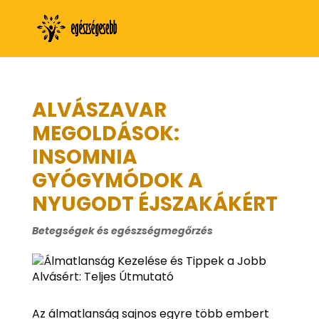
ALVÁSZAVAR
MEGOLDÁSOK:
INSOMNIA
GYÓGYMÓDOK A
NYUGODT ÉJSZAKÁKÉRT
Betegségek és egészségmegőrzés
Az álmatlanság sajnos egyre több embert