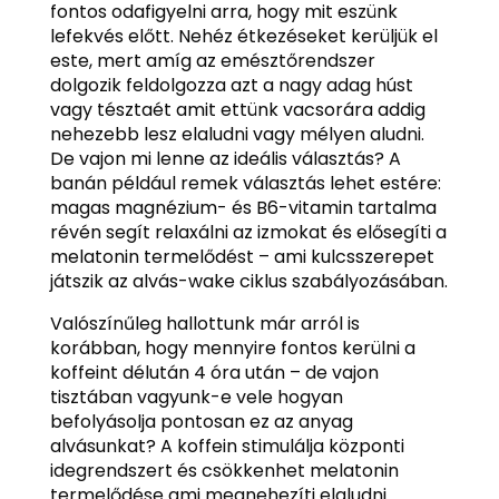
fontos odafigyelni arra, hogy mit eszünk
lefekvés előtt. Nehéz étkezéseket kerüljük el
este, mert amíg az emésztőrendszer
dolgozik feldolgozza azt a nagy adag húst
vagy tésztaét amit ettünk vacsorára addig
nehezebb lesz elaludni vagy mélyen aludni.
De vajon mi lenne az ideális választás? A
banán például remek választás lehet estére:
magas magnézium- és B6-vitamin tartalma
révén segít relaxálni az izmokat és elősegíti a
melatonin termelődést – ami kulcsszerepet
játszik az alvás-wake ciklus szabályozásában.
Valószínűleg hallottunk már arról is
korábban, hogy mennyire fontos kerülni a
koffeint délután 4 óra után – de vajon
tisztában vagyunk-e vele hogyan
befolyásolja pontosan ez az anyag
alvásunkat? A koffein stimulálja központi
idegrendszert és csökkenhet melatonin
termelődése ami megnehezíti elaludni.