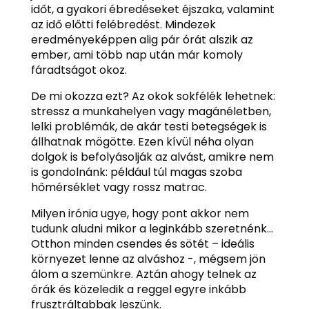
időt, a gyakori ébredéseket éjszaka, valamint
az idő előtti felébredést. Mindezek
eredményeképpen alig pár órát alszik az
ember, ami több nap után már komoly
fáradtságot okoz.
De mi okozza ezt? Az okok sokfélék lehetnek:
stressz a munkahelyen vagy magánéletben,
lelki problémák, de akár testi betegségek is
állhatnak mögötte. Ezen kívül néha olyan
dolgok is befolyásolják az alvást, amikre nem
is gondolnánk: például túl magas szoba
hőmérséklet vagy rossz matrac.
Milyen irónia ugye, hogy pont akkor nem
tudunk aludni mikor a leginkább szeretnénk…
Otthon minden csendes és sötét – ideális
környezet lenne az alváshoz -, mégsem jön
álom a szemünkre. Aztán ahogy telnek az
órák és közeledik a reggel egyre inkább
frusztráltabbak leszünk.