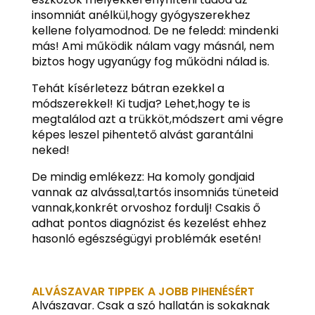
insomniát anélkül,hogy gyógyszerekhez
kellene folyamodnod. De ne feledd: mindenki
más! Ami működik nálam vagy másnál, nem
biztos hogy ugyanúgy fog működni nálad is.
Tehát kísérletezz bátran ezekkel a
módszerekkel! Ki tudja? Lehet,hogy te is
megtalálod azt a trükköt,módszert ami végre
képes leszel pihentető alvást garantálni
neked!
De mindig emlékezz: Ha komoly gondjaid
vannak az alvással,tartós insomniás tüneteid
vannak,konkrét orvoshoz fordulj! Csakis ő
adhat pontos diagnózist és kezelést ehhez
hasonló egészségügyi problémák esetén!
ALVÁSZAVAR TIPPEK A JOBB PIHENÉSÉRT
Alvászavar. Csak a szó hallatán is sokaknak