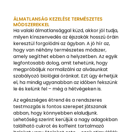
ÁLMATLANSÁG KEZELÉSE TERMÉSZETES
MÓDSZEREKKEL
Ha valaki álmatlansággal küzd, akkor jól tudja,
milyen kínszenvedés az éjszakák hosszú óráin
keresztül forgolódni az ágyban. A jó hír az,
hogy van néhány természetes módszer,
amely segíthet ebben a helyzetben. Az egyik
legfontosabb dolog, amit tehetünk, hogy
megpróbáljuk normalizálni az alvásunkat
szabályozó biológiai óránkat. Ezt úgy érhetjük
el, ha mindig ugyanabban az időben fekszünk
le és kelünk fel – még a hétvégeken is.
Az egészséges étrend és a rendszeres
testmozgás is fontos szerepet játszanak
abban, hogy könnyebben elaludjunk.
Lehetőség szerint kerüljük a nagy adagokban
található cukrot és koffeint tartalmazó