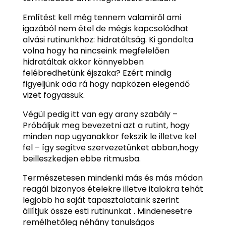
Említést kell még tennem valamiről ami
igazából nem étel de mégis kapcsolódhat
alvási rutinunkhoz: hidratáltság. Ki gondolta
volna hogy ha nincseink megfelelően
hidratáltak akkor könnyebben
felébredhetünk éjszaka? Ezért mindig
figyeljünk oda rá hogy napközen elegendő
vizet fogyassuk.
Végül pedig itt van egy arany szabály –
Próbáljuk meg bevezetni azt a rutint, hogy
minden nap ugyanakkor fekszik le illetve kel
fel – így segítve szervezetünket abban,hogy
beilleszkedjen ebbe ritmusba.
Természetesen mindenki más és más módon
reagál bizonyos ételekre illetve italokra tehát
legjobb ha saját tapasztalataink szerint
állítjuk össze esti rutinunkat . Mindenesetre
remélhetőleg néhány tanulságos