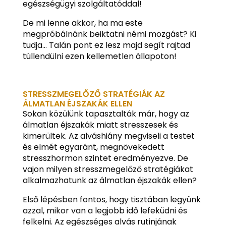
egészségügyi szolgáltatóddal!
De mi lenne akkor, ha ma este
megpróbálnánk beiktatni némi mozgást? Ki
tudja… Talán pont ez lesz majd segít rajtad
túllendülni ezen kellemetlen állapoton!
STRESSZMEGELŐZŐ STRATÉGIÁK AZ
ÁLMATLAN ÉJSZAKÁK ELLEN
Sokan közülünk tapasztalták már, hogy az
álmatlan éjszakák miatt stresszesek és
kimerültek. Az alváshiány megviseli a testet
és elmét egyaránt, megnövekedett
stresszhormon szintet eredményezve. De
vajon milyen stresszmegelőző stratégiákat
alkalmazhatunk az álmatlan éjszakák ellen?
Első lépésben fontos, hogy tisztában legyünk
azzal, mikor van a legjobb idő lefeküdni és
felkelni. Az egészséges alvás rutinjának