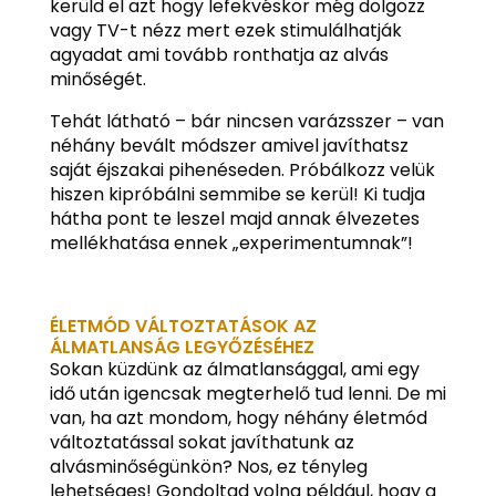
kerüld el azt hogy lefekvéskor még dolgozz
vagy TV-t nézz mert ezek stimulálhatják
agyadat ami tovább ronthatja az alvás
minőségét.
Tehát látható – bár nincsen varázsszer – van
néhány bevált módszer amivel javíthatsz
saját éjszakai pihenéseden. Próbálkozz velük
hiszen kipróbálni semmibe se kerül! Ki tudja
hátha pont te leszel majd annak élvezetes
mellékhatása ennek „experimentumnak”!
ÉLETMÓD VÁLTOZTATÁSOK AZ
ÁLMATLANSÁG LEGYŐZÉSÉHEZ
Sokan küzdünk az álmatlansággal, ami egy
idő után igencsak megterhelő tud lenni. De mi
van, ha azt mondom, hogy néhány életmód
változtatással sokat javíthatunk az
alvásminőségünkön? Nos, ez tényleg
lehetséges! Gondoltad volna például, hogy a