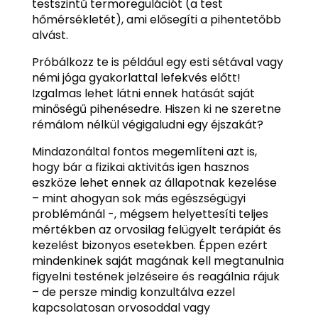
testszintű termoregulációt (a test
hőmérsékletét), ami elősegíti a pihentetőbb
alvást.
Próbálkozz te is például egy esti sétával vagy
némi jóga gyakorlattal lefekvés előtt!
Izgalmas lehet látni ennek hatását saját
minőségű pihenésedre. Hiszen ki ne szeretne
rémálom nélkül végigaludni egy éjszakát?
Mindazonáltal fontos megemlíteni azt is,
hogy bár a fizikai aktivitás igen hasznos
eszköze lehet ennek az állapotnak kezelése
– mint ahogyan sok más egészségügyi
problémánál -, mégsem helyettesíti teljes
mértékben az orvosilag felügyelt terápiát és
kezelést bizonyos esetekben. Éppen ezért
mindenkinek saját magának kell megtanulnia
figyelni testének jelzéseire és reagálnia rájuk
– de persze mindig konzultálva ezzel
kapcsolatosan orvosoddal vagy