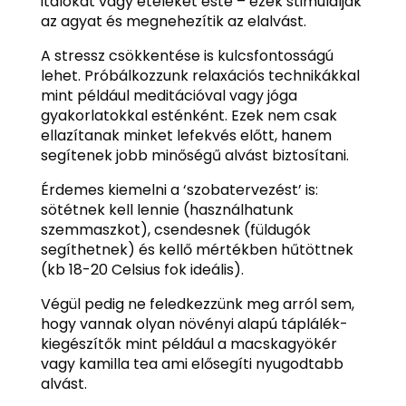
italokat vagy ételeket este – ezek stimulálják
az agyat és megnehezítik az elalvást.
A stressz csökkentése is kulcsfontosságú
lehet. Próbálkozzunk relaxációs technikákkal
mint például meditációval vagy jóga
gyakorlatokkal esténként. Ezek nem csak
ellazítanak minket lefekvés előtt, hanem
segítenek jobb minőségű alvást biztosítani.
Érdemes kiemelni a ‘szobatervezést’ is:
sötétnek kell lennie (használhatunk
szemmaszkot), csendesnek (füldugók
segíthetnek) és kellő mértékben hűtöttnek
(kb 18-20 Celsius fok ideális).
Végül pedig ne feledkezzünk meg arról sem,
hogy vannak olyan növényi alapú táplálék-
kiegészítők mint például a macskagyökér
vagy kamilla tea ami elősegíti nyugodtabb
alvást.