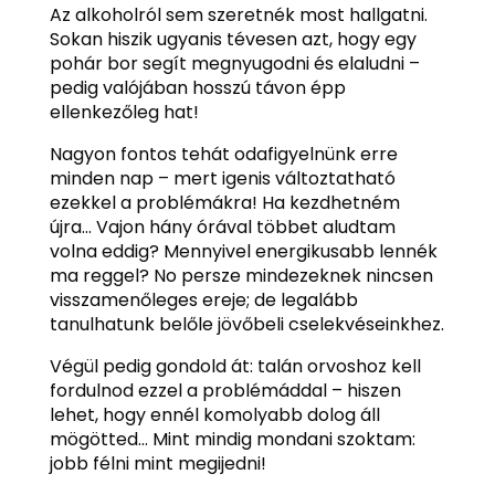
Az alkoholról sem szeretnék most hallgatni.
Sokan hiszik ugyanis tévesen azt, hogy egy
pohár bor segít megnyugodni és elaludni –
pedig valójában hosszú távon épp
ellenkezőleg hat!
Nagyon fontos tehát odafigyelnünk erre
minden nap – mert igenis változtatható
ezekkel a problémákra! Ha kezdhetném
újra… Vajon hány órával többet aludtam
volna eddig? Mennyivel energikusabb lennék
ma reggel? No persze mindezeknek nincsen
visszamenőleges ereje; de legalább
tanulhatunk belőle jövőbeli cselekvéseinkhez.
Végül pedig gondold át: talán orvoshoz kell
fordulnod ezzel a problémáddal – hiszen
lehet, hogy ennél komolyabb dolog áll
mögötted… Mint mindig mondani szoktam:
jobb félni mint megijedni!