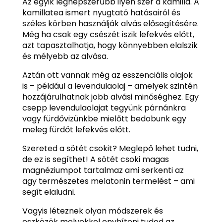
Az egyik legnépszerűbb ilyen szer a kamilla. A
kamillatea ismert nyugtató hatásairól és
széles körben használják alvás elősegítésére.
Még ha csak egy csészét iszik lefekvés előtt,
azt tapasztalhatja, hogy könnyebben elalszik
és mélyebb az alvása.
Aztán ott vannak még az esszenciális olajok
is – például a levendulaolaj – amelyek szintén
hozzájárulhatnak jobb alvási minőséghez. Egy
csepp levendulaolajat tegyünk párnánkra
vagy fürdővizünkbe mielőtt bedobunk egy
meleg fürdőt lefekvés előtt.
Szereted a sötét csokit? Meglepő lehet tudni,
de ez is segíthet! A sötét csoki magas
magnéziumpot tartalmaz ami serkenti az
agy természetes melatonin termelést – ami
segít elaludni.
Vagyis léteznek olyan módszerek és
eszközök melyekkel enyhíteni tudod az