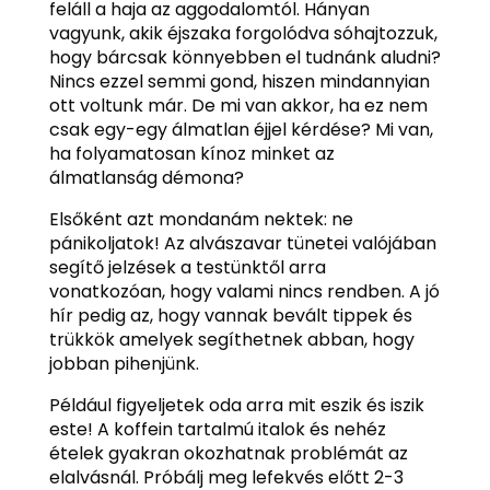
feláll a haja az aggodalomtól. Hányan
vagyunk, akik éjszaka forgolódva sóhajtozzuk,
hogy bárcsak könnyebben el tudnánk aludni?
Nincs ezzel semmi gond, hiszen mindannyian
ott voltunk már. De mi van akkor, ha ez nem
csak egy-egy álmatlan éjjel kérdése? Mi van,
ha folyamatosan kínoz minket az
álmatlanság démona?
Elsőként azt mondanám nektek: ne
pánikoljatok! Az alvászavar tünetei valójában
segítő jelzések a testünktől arra
vonatkozóan, hogy valami nincs rendben. A jó
hír pedig az, hogy vannak bevált tippek és
trükkök amelyek segíthetnek abban, hogy
jobban pihenjünk.
Például figyeljetek oda arra mit eszik és iszik
este! A koffein tartalmú italok és nehéz
ételek gyakran okozhatnak problémát az
elalvásnál. Próbálj meg lefekvés előtt 2-3