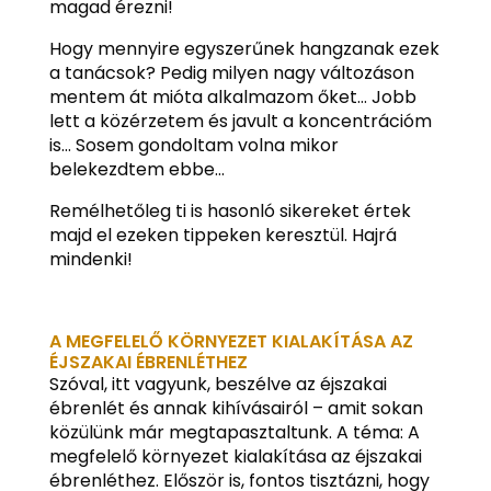
magad érezni!
Hogy mennyire egyszerűnek hangzanak ezek
a tanácsok? Pedig milyen nagy változáson
mentem át mióta alkalmazom őket… Jobb
lett a közérzetem és javult a koncentrációm
is… Sosem gondoltam volna mikor
belekezdtem ebbe…
Remélhetőleg ti is hasonló sikereket értek
majd el ezeken tippeken keresztül. Hajrá
mindenki!
A MEGFELELŐ KÖRNYEZET KIALAKÍTÁSA AZ
ÉJSZAKAI ÉBRENLÉTHEZ
Szóval, itt vagyunk, beszélve az éjszakai
ébrenlét és annak kihívásairól – amit sokan
közülünk már megtapasztaltunk. A téma: A
megfelelő környezet kialakítása az éjszakai
ébrenléthez. Először is, fontos tisztázni, hogy