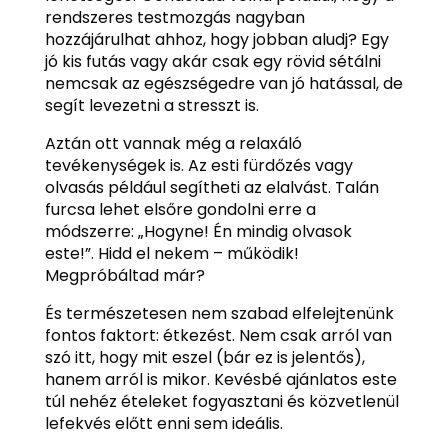
rendszeres testmozgás nagyban
hozzájárulhat ahhoz, hogy jobban aludj? Egy
jó kis futás vagy akár csak egy rövid sétálni
nemcsak az egészségedre van jó hatással, de
segít levezetni a stresszt is.
Aztán ott vannak még a relaxáló
tevékenységek is. Az esti fürdőzés vagy
olvasás például segítheti az elalvást. Talán
furcsa lehet elsőre gondolni erre a
módszerre: „Hogyne! Én mindig olvasok
este!”. Hidd el nekem – működik!
Megpróbáltad már?
És természetesen nem szabad elfelejtenünk
fontos faktort: étkezést. Nem csak arról van
szó itt, hogy mit eszel (bár ez is jelentős),
hanem arról is mikor. Kevésbé ajánlatos este
túl nehéz ételeket fogyasztani és közvetlenül
lefekvés előtt enni sem ideális.