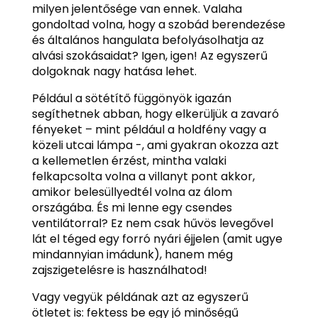
milyen jelentősége van ennek. Valaha
gondoltad volna, hogy a szobád berendezése
és általános hangulata befolyásolhatja az
alvási szokásaidat? Igen, igen! Az egyszerű
dolgoknak nagy hatása lehet.
Például a sötétítő függönyök igazán
segíthetnek abban, hogy elkerüljük a zavaró
fényeket – mint például a holdfény vagy a
közeli utcai lámpa -, ami gyakran okozza azt
a kellemetlen érzést, mintha valaki
felkapcsolta volna a villanyt pont akkor,
amikor belesüllyedtél volna az álom
országába. És mi lenne egy csendes
ventilátorral? Ez nem csak hűvös levegővel
lát el téged egy forró nyári éjjelen (amit ugye
mindannyian imádunk), hanem még
zajszigetelésre is használhatod!
Vagy vegyük példának azt az egyszerű
ötletet is: fektess be egy jó minőségű