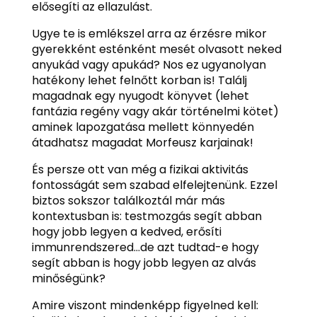
elősegíti az ellazulást.
Ugye te is emlékszel arra az érzésre mikor
gyerekként esténként mesét olvasott neked
anyukád vagy apukád? Nos ez ugyanolyan
hatékony lehet felnőtt korban is! Találj
magadnak egy nyugodt könyvet (lehet
fantázia regény vagy akár történelmi kötet)
aminek lapozgatása mellett könnyedén
átadhatsz magadat Morfeusz karjainak!
És persze ott van még a fizikai aktivitás
fontosságát sem szabad elfelejtenünk. Ezzel
biztos sokszor találkoztál már más
kontextusban is: testmozgás segít abban
hogy jobb legyen a kedved, erősíti
immunrendszered…de azt tudtad-e hogy
segít abban is hogy jobb legyen az alvás
minőségünk?
Amire viszont mindenképp figyelned kell: