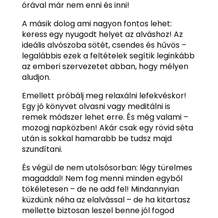
órával már nem enni és inni!
A másik dolog ami nagyon fontos lehet:
keress egy nyugodt helyet az alváshoz! Az
ideális alvószoba sötét, csendes és hűvös –
legalábbis ezek a feltételek segítik leginkább
az emberi szervezetet abban, hogy mélyen
aludjon.
Emellett próbálj meg relaxálni lefekvéskor!
Egy jó könyvet olvasni vagy meditálni is
remek módszer lehet erre. És még valami –
mozogj napközben! Akár csak egy rövid séta
után is sokkal hamarabb be tudsz majd
szundítani.
És végül de nem utolsósorban: légy türelmes
magaddal! Nem fog menni minden egyből
tökéletesen – de ne add fel! Mindannyian
küzdünk néha az elalvással – de ha kitartasz
mellette biztosan leszel benne jól fogod