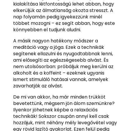
kialakítása létfontosságú lehet abban, hogy
elkerüljük az álmatlanság okozta stresszt. A
nap folyamán pedig igyekezzünk minél
többet mozogni – ez segít abban, hogy este
könnyebben el tudjunk aludni.
A másik nagyon hatékony módszer a
meditáció vagy a jóga. Ezek a technikák
segítenek ellazulni és nyugodtabbnak lenni,
ami elősegíti az egészségesebb alvást. És
nem utolsósorban: próbáljuk meg kerülni az
alkoholt és a koffeint – ezeknek ugyanis
ismert stimuláló hatásai vannak, amelyek
zavarhatják az alvást.
De mi van akkor, ha már minden trükköt
bevetettünk, mégsem jön álom szemünkre?
Ilyenkor jöhetnek képbe a relaxációs
technikák! Sokszor csupán annyi kell csak
hozzájuk, mint néhány mély levegővétel vagy
egy rövid lazító gyakorlat. Ezen felül pedig