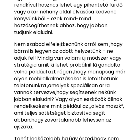
rendkívül hasznos lehet egy pihentető fürdő
vagy akár néhány oldal olvasása kedvenc
könyvünkből – ezek mind-mind
hozzásegíthetnek ahhoz, hogy jobban
tudjunk elaludni.
Nem szabad elfelejtkeznünk arról sem ,hogy
bármi is legyen az adott helyzetünk – ne
adjuk fel! Mindig van valami új módszer vagy
stratégia amit ki lehet próbálni! Ki gondolta
volna például azt régen ,hogy manapság már
olyan mobilalkalmazásokat is letölthetünk
telefonunkra ,amelyek speciálisan arra
vannak tervezve,hogy segítsenek nekünk
jobban elaludni? Vagy olyan eszközök állnak
rendelkezésre mint például az „alvás maszk”,
ami teljes sötétséget biztosítva segít
abban,hogy zavartalanabb lehessen az
éjszaka.
Tehát legközelebb ha úgy érzed,hogy nem