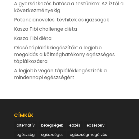
A gyorsétkezés hatása a testünkre: Az íztől a
következményekig
Potencianövelés: tévhitek és igazságok
Kasza Tibi challenge diéta
Kasza Tibi diéta
Olcsó táplálékkiegészítők: a legjobb
megoldás a költséghatékony egészséges
táplálkozásra
A legjobb vegán táplálékkiegészítők a
mindennapi egészségért
CÍMKÉK
alternatív
betegségek
edzés
edzésterv
egészség
egészséges
egészségmegőrzés