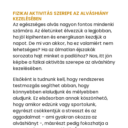
FIZIKAI AKTIVITÁS SZEREPE AZ ALVÁSHIÁNY
KEZELÉSÉBEN
Az egészséges alvás nagyon fontos mindenki
számára. Az életünket élvezzük a legjobban,
ha jól kipihenten és energikusan kezdjük a
napot. De mi van akkor, ha ez valamiért nem
lehetséges? Ha az álmatlan éjszakák
sorozata hajt minket a padlóhoz? Nos, itt jön
képbe a fizikai aktivitás szerepe az alváshiány
kezelésében.
Elsőként is tudnunk kell, hogy rendszeres
testmozgás segíthet abban, hogy
könnyebben elaludjunk és mélyebben
aludjunk. Ez elsősorban annak köszönhető,
hogy amikor edzünk vagy sportolunk,
egyrészt csökkentjük a stresszt és az
aggodalmat – ami gyakran okozza az
alváshiányt -, másrészt pedig fokozhatja a