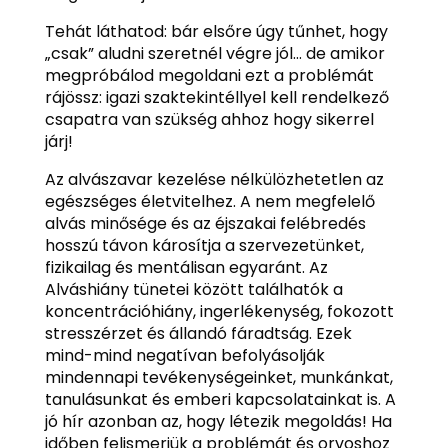
Tehát láthatod: bár elsőre úgy tűnhet, hogy
„csak” aludni szeretnél végre jól… de amikor
megpróbálod megoldani ezt a problémát
rájössz: igazi szaktekintéllyel kell rendelkező
csapatra van szükség ahhoz hogy sikerrel
járj!
Az alvászavar kezelése nélkülözhetetlen az
egészséges életvitelhez. A nem megfelelő
alvás minősége és az éjszakai felébredés
hosszú távon károsítja a szervezetünket,
fizikailag és mentálisan egyaránt. Az
Alváshiány tünetei között találhatók a
koncentrációhiány, ingerlékenység, fokozott
stresszérzet és állandó fáradtság. Ezek
mind-mind negatívan befolyásolják
mindennapi tevékenységeinket, munkánkat,
tanulásunkat és emberi kapcsolatainkat is. A
jó hír azonban az, hogy létezik megoldás! Ha
időben felismerjük a problémát és orvoshoz