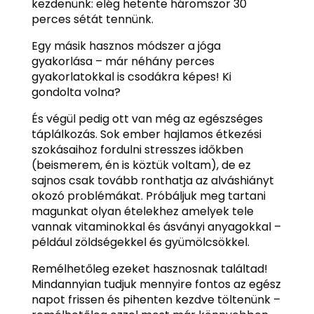
kezdenünk: elég hetente háromszor 30
perces sétát tennünk.
Egy másik hasznos módszer a jóga
gyakorlása – már néhány perces
gyakorlatokkal is csodákra képes! Ki
gondolta volna?
És végül pedig ott van még az egészséges
táplálkozás. Sok ember hajlamos étkezési
szokásaihoz fordulni stresszes időkben
(beismerem, én is köztük voltam), de ez
sajnos csak tovább ronthatja az alváshiányt
okozó problémákat. Próbáljuk meg tartani
magunkat olyan ételekhez amelyek tele
vannak vitaminokkal és ásványi anyagokkal –
például zöldségekkel és gyümölcsökkel.
Remélhetőleg ezeket hasznosnak találtad!
Mindannyian tudjuk mennyire fontos az egész
napot frissen és pihenten kezdve töltenünk –