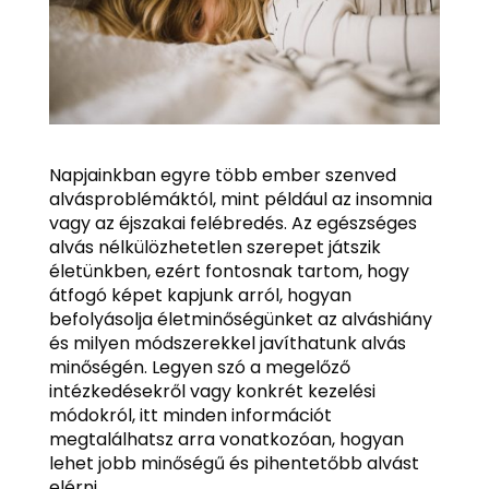
Napjainkban egyre több ember szenved
alvásproblémáktól, mint például az insomnia
vagy az éjszakai felébredés. Az egészséges
alvás nélkülözhetetlen szerepet játszik
életünkben, ezért fontosnak tartom, hogy
átfogó képet kapjunk arról, hogyan
befolyásolja életminőségünket az alváshiány
és milyen módszerekkel javíthatunk alvás
minőségén. Legyen szó a megelőző
intézkedésekről vagy konkrét kezelési
módokról, itt minden információt
megtalálhatsz arra vonatkozóan, hogyan
lehet jobb minőségű és pihentetőbb alvást
elérni.