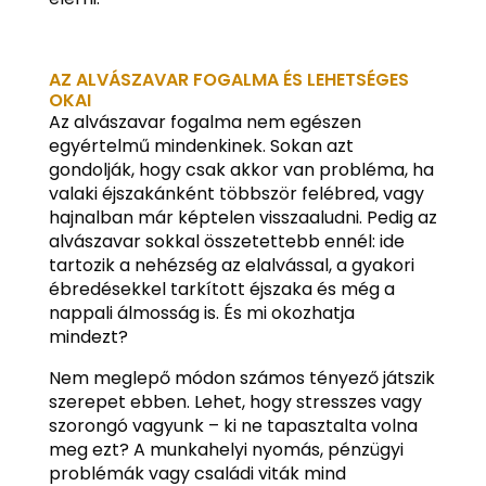
AZ ALVÁSZAVAR FOGALMA ÉS LEHETSÉGES
OKAI
Az alvászavar fogalma nem egészen
egyértelmű mindenkinek. Sokan azt
gondolják, hogy csak akkor van probléma, ha
valaki éjszakánként többször felébred, vagy
hajnalban már képtelen visszaaludni. Pedig az
alvászavar sokkal összetettebb ennél: ide
tartozik a nehézség az elalvással, a gyakori
ébredésekkel tarkított éjszaka és még a
nappali álmosság is. És mi okozhatja
mindezt?
Nem meglepő módon számos tényező játszik
szerepet ebben. Lehet, hogy stresszes vagy
szorongó vagyunk – ki ne tapasztalta volna
meg ezt? A munkahelyi nyomás, pénzügyi
problémák vagy családi viták mind