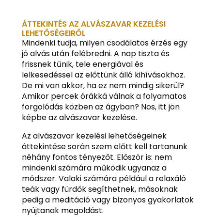
ÁTTEKINTÉS AZ ALVÁSZAVAR KEZELÉSI
LEHETŐSÉGEIRŐL
Mindenki tudja, milyen csodálatos érzés egy
jó alvás után felébredni. A nap tiszta és
frissnek tűnik, tele energiával és
lelkesedéssel az előttünk álló kihívásokhoz.
De mi van akkor, ha ez nem mindig sikerül?
Amikor percek órákká válnak a folyamatos
forgolódás közben az ágyban? Nos, itt jön
képbe az alvászavar kezelése.
Az alvászavar kezelési lehetőségeinek
áttekintése során szem előtt kell tartanunk
néhány fontos tényezőt. Először is: nem
mindenki számára működik ugyanaz a
módszer. Valaki számára például a relaxáló
teák vagy fürdők segíthetnek, másoknak
pedig a meditáció vagy bizonyos gyakorlatok
nyújtanak megoldást.