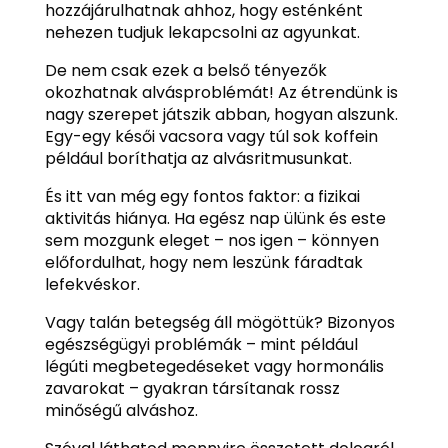
hozzájárulhatnak ahhoz, hogy esténként
nehezen tudjuk lekapcsolni az agyunkat.
De nem csak ezek a belső tényezők
okozhatnak alvásproblémát! Az étrendünk is
nagy szerepet játszik abban, hogyan alszunk.
Egy-egy késői vacsora vagy túl sok koffein
például boríthatja az alvásritmusunkat.
És itt van még egy fontos faktor: a fizikai
aktivitás hiánya. Ha egész nap ülünk és este
sem mozgunk eleget – nos igen – könnyen
előfordulhat, hogy nem leszünk fáradtak
lefekvéskor.
Vagy talán betegség áll mögöttük? Bizonyos
egészségügyi problémák – mint például
légúti megbetegedéseket vagy hormonális
zavarokat – gyakran társítanak rossz
minőségű alváshoz.