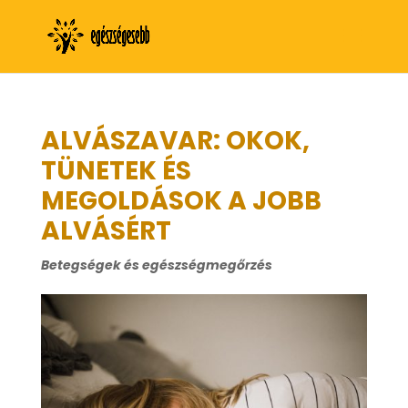
ALVÁSZAVAR: OKOK,
TÜNETEK ÉS
MEGOLDÁSOK A JOBB
ALVÁSÉRT
Betegségek és egészségmegőrzés