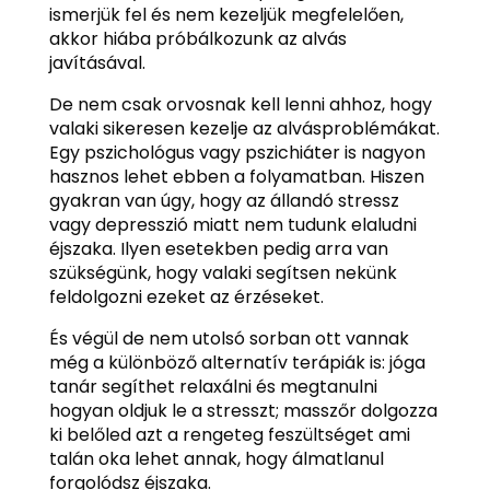
ismerjük fel és nem kezeljük megfelelően,
akkor hiába próbálkozunk az alvás
javításával.
De nem csak orvosnak kell lenni ahhoz, hogy
valaki sikeresen kezelje az alvásproblémákat.
Egy pszichológus vagy pszichiáter is nagyon
hasznos lehet ebben a folyamatban. Hiszen
gyakran van úgy, hogy az állandó stressz
vagy depresszió miatt nem tudunk elaludni
éjszaka. Ilyen esetekben pedig arra van
szükségünk, hogy valaki segítsen nekünk
feldolgozni ezeket az érzéseket.
És végül de nem utolsó sorban ott vannak
még a különböző alternatív terápiák is: jóga
tanár segíthet relaxálni és megtanulni
hogyan oldjuk le a stresszt; masszőr dolgozza
ki belőled azt a rengeteg feszültséget ami
talán oka lehet annak, hogy álmatlanul
forgolódsz éjszaka.