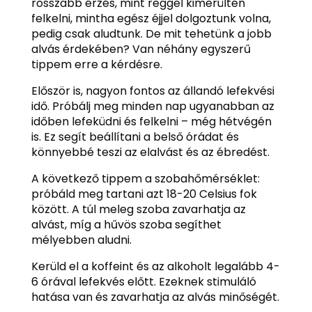
rosszabb érzés, mint reggel kimerülten
felkelni, mintha egész éjjel dolgoztunk volna,
pedig csak aludtunk. De mit tehetünk a jobb
alvás érdekében? Van néhány egyszerű
tippem erre a kérdésre.
Először is, nagyon fontos az állandó lefekvési
idő. Próbálj meg minden nap ugyanabban az
időben lefeküdni és felkelni – még hétvégén
is. Ez segít beállítani a belső órádat és
könnyebbé teszi az elalvást és az ébredést.
A következő tippem a szobahőmérséklet:
próbáld meg tartani azt 18-20 Celsius fok
között. A túl meleg szoba zavarhatja az
alvást, míg a hűvös szoba segíthet
mélyebben aludni.
Kerüld el a koffeint és az alkoholt legalább 4-
6 órával lefekvés előtt. Ezeknek stimuláló
hatása van és zavarhatja az alvás minőségét.