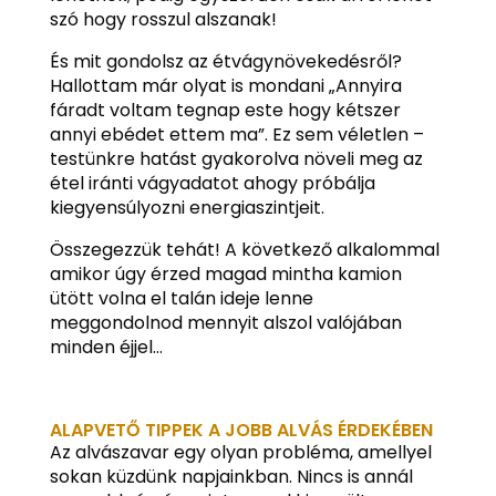
szó hogy rosszul alszanak!
És mit gondolsz az étvágynövekedésről?
Hallottam már olyat is mondani „Annyira
fáradt voltam tegnap este hogy kétszer
annyi ebédet ettem ma”. Ez sem véletlen –
testünkre hatást gyakorolva növeli meg az
étel iránti vágyadatot ahogy próbálja
kiegyensúlyozni energiaszintjeit.
Összegezzük tehát! A következő alkalommal
amikor úgy érzed magad mintha kamion
ütött volna el talán ideje lenne
meggondolnod mennyit alszol valójában
minden éjjel…
ALAPVETŐ TIPPEK A JOBB ALVÁS ÉRDEKÉBEN
Az alvászavar egy olyan probléma, amellyel
sokan küzdünk napjainkban. Nincs is annál