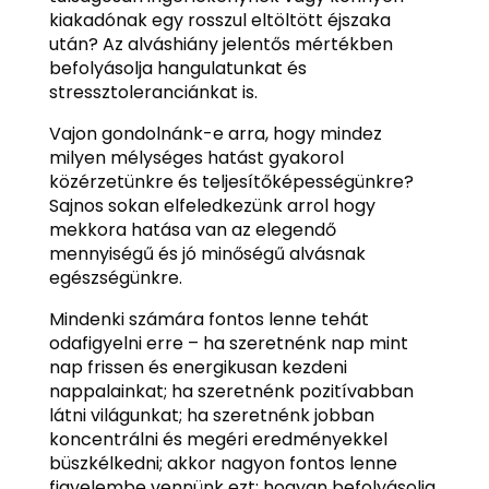
kiakadónak egy rosszul eltöltött éjszaka
után? Az alváshiány jelentős mértékben
befolyásolja hangulatunkat és
stressztoleranciánkat is.
Vajon gondolnánk-e arra, hogy mindez
milyen mélységes hatást gyakorol
közérzetünkre és teljesítőképességünkre?
Sajnos sokan elfeledkezünk arrol hogy
mekkora hatása van az elegendő
mennyiségű és jó minőségű alvásnak
egészségünkre.
Mindenki számára fontos lenne tehát
odafigyelni erre – ha szeretnénk nap mint
nap frissen és energikusan kezdeni
nappalainkat; ha szeretnénk pozitívabban
látni világunkat; ha szeretnénk jobban
koncentrálni és megéri eredményekkel
büszkélkedni; akkor nagyon fontos lenne
figyelembe vennünk ezt: hogyan befolyásolja