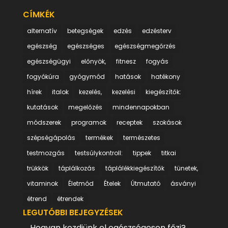
CÍMKÉK
alternatív
betegségek
edzés
edzésterv
egészség
egészséges
egészségmegőrzés
egészségügyi
előnyök,
fitnesz
fogyás
fogyókúra
gyógymód
hatások
hatékony
hírek
italok
kezelés,
kezelési
kiegészítők:
kutatások
megelőzés
mindennapokban
módszerek
programok
receptek
szokások
szépségápolás
termékek
természetes
testmozgás
testsúlykontroll:
tippek
titkai
trükkök
táplálkozás
táplálékkiegészítők
tünetek,
vitaminok
Életmód
Ételek
Útmutató
ásványi
étrend
étrendek
LEGUTÓBBI BEJEGYZÉSEK
Hogyan kezdjünk el egészségesen főzi?