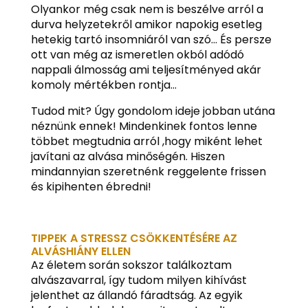
Olyankor még csak nem is beszélve arról a
durva helyzetekről amikor napokig esetleg
hetekig tartó insomniáról van szó… És persze
ott van még az ismeretlen okból adódó
nappali álmosság ami teljesítményed akár
komoly mértékben rontja…
Tudod mit? Úgy gondolom ideje jobban utána
néznünk ennek! Mindenkinek fontos lenne
többet megtudnia arról ,hogy miként lehet
javítani az alvása minőségén. Hiszen
mindannyian szeretnénk reggelente frissen
és kipihenten ébredni!
TIPPEK A STRESSZ CSÖKKENTÉSÉRE AZ
ALVÁSHIÁNY ELLEN
Az életem során sokszor találkoztam
alvászavarral, így tudom milyen kihívást
jelenthet az állandó fáradtság. Az egyik