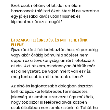
Ezek csak néhány ötlet, de remélem
hasznosnak találtad őket. Mert ki ne szeretne
egy jó éjszakai alvás után frissnek és
kipihentnek érezni magát?
ÉJSZAKAI FELÉBREDÉS, ÉS MIT TEHETÜNK
ELLENE
Éjszakánként felriadni, aztán hosszú percekig
vagy akár órákig bámulni a sötétet nem
éppen az a tevékenység, amiért lefekszünk
aludni. Azt hiszem, mindannyian átéltük már
ezt a helyzetet. De vajon miért van ez? És
még fontosabb: mit tehetünk ellene?
Az első és legfontosabb dologban tisztázni
kell: az éjszakai felébredés természetes
jelenség. Az emberi szervezet úgy működik,
hogy többször is felébred alvás közben –
csak általában nem emlékszünk rá. Tehát ha