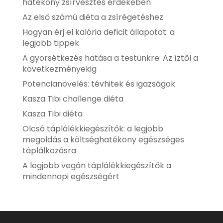
hatékony zsírvesztés érdekében
Az első számú diéta a zsírégetéshez
Hogyan érj el kalória deficit állapotot: a
legjobb tippek
A gyorsétkezés hatása a testünkre: Az íztől a
következményekig
Potencianövelés: tévhitek és igazságok
Kasza Tibi challenge diéta
Kasza Tibi diéta
Olcsó táplálékkiegészítők: a legjobb
megoldás a költséghatékony egészséges
táplálkozásra
A legjobb vegán táplálékkiegészítők a
mindennapi egészségért