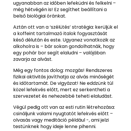
ugyanabban az időben lefeküdni és felkelni –
még hétvégén is! Ez segíthet beállítani a
belső biológiai óránkat.
Aztán ott van a ‘szélütés’ stratégia: kerüljük el
a koffeint tartalmazó italok fogyasztását
késő délután és este. Ugyanez vonatkozik az
alkoholra is – bár sokan gondolhatnák, hogy
egy pohár bor segít elaludni – valójában
zavarja az alvást.
Még egy fontos dolog: mozgás! Rendszeres
fizikai aktivitás javíthatja az alvás minőségét
és időtartamát. De vigyázat! Ne eddzünk túl
közel lefekvés előtt, mert ez serkentheti a
szervezetet és nehezebbé teheti elaludást.
Végül pedig ott van az esti rutin létrehozása:
csináljunk valami nyugtatót lefekvés előtt –
olvasás vagy meditáció például -, ami jelzi
testünknek hogy ideje lenne pihenni.