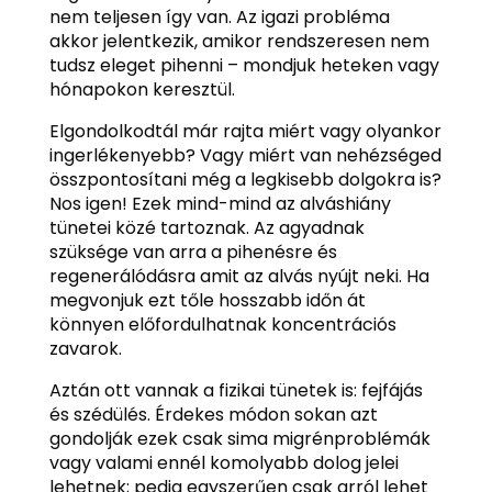
nem teljesen így van. Az igazi probléma
akkor jelentkezik, amikor rendszeresen nem
tudsz eleget pihenni – mondjuk heteken vagy
hónapokon keresztül.
Elgondolkodtál már rajta miért vagy olyankor
ingerlékenyebb? Vagy miért van nehézséged
összpontosítani még a legkisebb dolgokra is?
Nos igen! Ezek mind-mind az alváshiány
tünetei közé tartoznak. Az agyadnak
szüksége van arra a pihenésre és
regenerálódásra amit az alvás nyújt neki. Ha
megvonjuk ezt tőle hosszabb időn át
könnyen előfordulhatnak koncentrációs
zavarok.
Aztán ott vannak a fizikai tünetek is: fejfájás
és szédülés. Érdekes módon sokan azt
gondolják ezek csak sima migrénproblémák
vagy valami ennél komolyabb dolog jelei
lehetnek; pedig egyszerűen csak arról lehet