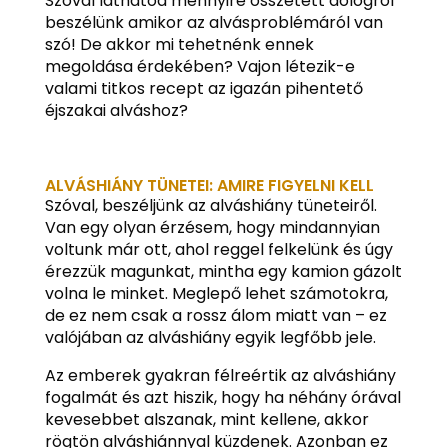
Szóval láthatod mennyire összetett dologról
beszélünk amikor az alvásproblémáról van
szó! De akkor mi tehetnénk ennek
megoldása érdekében? Vajon létezik-e
valami titkos recept az igazán pihentető
éjszakai alváshoz?
ALVÁSHIÁNY TÜNETEI: AMIRE FIGYELNI KELL
Szóval, beszéljünk az alváshiány tüneteiről.
Van egy olyan érzésem, hogy mindannyian
voltunk már ott, ahol reggel felkelünk és úgy
érezzük magunkat, mintha egy kamion gázolt
volna le minket. Meglepő lehet számotokra,
de ez nem csak a rossz álom miatt van – ez
valójában az alváshiány egyik legfőbb jele.
Az emberek gyakran félreértik az alváshiány
fogalmát és azt hiszik, hogy ha néhány órával
kevesebbet alszanak, mint kellene, akkor
rögtön alváshiánnyal küzdenek. Azonban ez