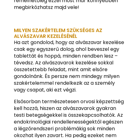
remélhetőleg ezzel most már könnyebben
megbirkózhatsz majd vele!
MILYEN SZAKÉRTELEM SZÜKSÉGES AZ
ALVÁSZAVAR KEZELÉSÉNÉL
Ha azt gondolod, hogy az alvászavar kezelése
csak egy egyszerű dolog, ahol beveszel egy
tablettát és hoppá, minden rendben lesz –
tévedsz. Az alvászavarok kezelése sokkal
összetettebb feladat, mint amit elsőre
gondolnánk. És persze nem mindegy milyen
szakértelemmel rendelkezik az a személy
vagy csapat, aki ezt végzi.
Elsősorban természetesen orvosi képzettség
kell hozzá, hiszen az alvászavarok gyakran
testi betegségekkel is összekapcsolhatók. Az
endokrinológiai rendellenességektől egészen
a légzőrendszeri problémákig sok minden
okozhat ilyen zavart. Ha pedig ezeket nem