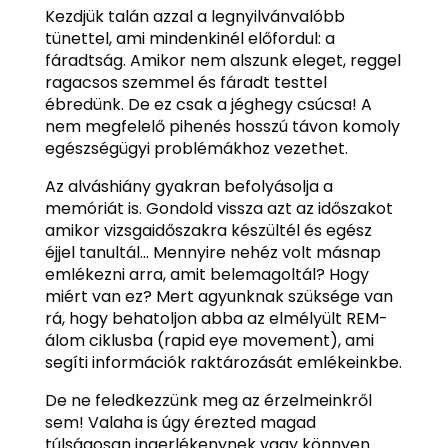
Kezdjük talán azzal a legnyilvánvalóbb
tünettel, ami mindenkinél előfordul: a
fáradtság. Amikor nem alszunk eleget, reggel
ragacsos szemmel és fáradt testtel
ébredünk. De ez csak a jéghegy csúcsa! A
nem megfelelő pihenés hosszú távon komoly
egészségügyi problémákhoz vezethet.
Az alváshiány gyakran befolyásolja a
memóriát is. Gondold vissza azt az időszakot
amikor vizsgaidőszakra készültél és egész
éjjel tanultál… Mennyire nehéz volt másnap
emlékezni arra, amit belemagoltál? Hogy
miért van ez? Mert agyunknak szüksége van
rá, hogy behatoljon abba az elmélyült REM-
álom ciklusba (rapid eye movement), ami
segíti információk raktározását emlékeinkbe.
De ne feledkezzünk meg az érzelmeinkről
sem! Valaha is úgy érezted magad
túlságosan ingerlékenynek vagy könnyen