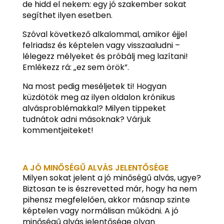
de hidd el nekem: egy jó szakember sokat
segíthet ilyen esetben.
Szóval következő alkalommal, amikor éjjel
felriadsz és képtelen vagy visszaaludni –
lélegezz mélyeket és próbálj meg lazítani!
Emlékezz rá: „ez sem örök”.
Na most pedig meséljetek ti! Hogyan
küzdötök meg az ilyen oldalon krónikus
alvásproblémakkal? Milyen tippeket
tudnátok adni másoknak? Várjuk
kommentjeiteket!
A JÓ MINŐSÉGŰ ALVÁS JELENTŐSÉGE
Milyen sokat jelent a jó minőségű alvás, ugye?
Biztosan te is észrevetted már, hogy ha nem
pihensz megfelelően, akkor másnap szinte
képtelen vagy normálisan működni. A jó
minőségű alvás jelentősége olyan