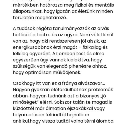
mértékben határozza meg fizikai és mentális
állapotunkat, hogy igazán az életünk minden
területén meghatározó.
A tudósok régóta tanulmányozzák az alvás
hatásait a testre és az agyra. Nem véletlenül
van az, hogy aki rendszeresen jól alszik, az
energikusabbnak érzi magát – fizikailag és
lelkileg egyaránt. Az emberi test és elme
egyszerűen úgy vannak kialakítva, hogy
szükségük van elegendő pihenésre ahhoz,
hogy optimálisan működjenek.
Csakhogy itt van ez a fránya alvászavar…
Nagyon gyakran előfordulhatnak problémák
abban, hogyan tudnánk azt a bizonyos „jó
minőséget” elérni. Sokszor talán te magad is
küzdöttél már álmatlan éjszakákkal vagy
folyamatosan felriadtál hajnalban
anélkül,hogy vissza tudtál volna térni álomba.