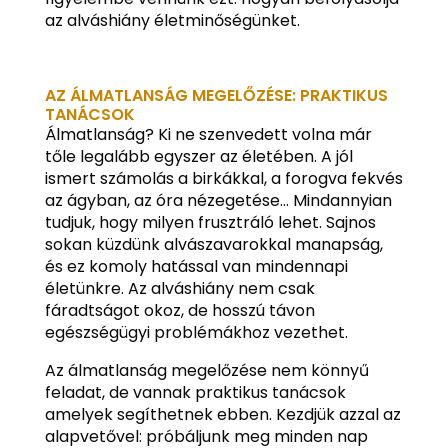
az alváshiány életminőségünket.
AZ ÁLMATLANSÁG MEGELŐZÉSE: PRAKTIKUS
TANÁCSOK
Álmatlanság? Ki ne szenvedett volna már
tőle legalább egyszer az életében. A jól
ismert számolás a birkákkal, a forogva fekvés
az ágyban, az óra nézegetése… Mindannyian
tudjuk, hogy milyen frusztráló lehet. Sajnos
sokan küzdünk alvászavarokkal manapság,
és ez komoly hatással van mindennapi
életünkre. Az alváshiány nem csak
fáradtságot okoz, de hosszú távon
egészségügyi problémákhoz vezethet.
Az álmatlanság megelőzése nem könnyű
feladat, de vannak praktikus tanácsok
amelyek segíthetnek ebben. Kezdjük azzal az
alapvetővel: próbáljunk meg minden nap