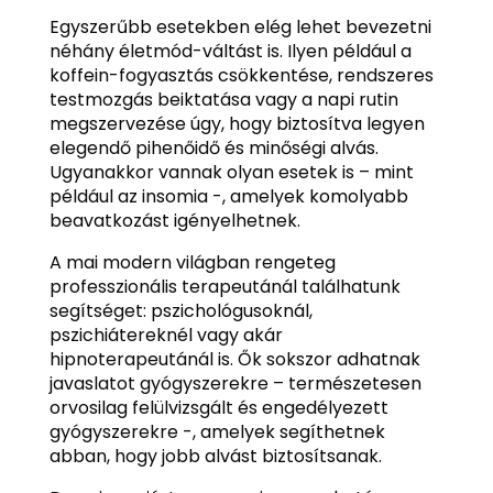
Egyszerűbb esetekben elég lehet bevezetni
néhány életmód-váltást is. Ilyen például a
koffein-fogyasztás csökkentése, rendszeres
testmozgás beiktatása vagy a napi rutin
megszervezése úgy, hogy biztosítva legyen
elegendő pihenőidő és minőségi alvás.
Ugyanakkor vannak olyan esetek is – mint
például az insomia -, amelyek komolyabb
beavatkozást igényelhetnek.
A mai modern világban rengeteg
professzionális terapeutánál találhatunk
segítséget: pszichológusoknál,
pszichiátereknél vagy akár
hipnoterapeutánál is. Ők sokszor adhatnak
javaslatot gyógyszerekre – természetesen
orvosilag felülvizsgált és engedélyezett
gyógyszerekre -, amelyek segíthetnek
abban, hogy jobb alvást biztosítsanak.