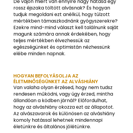
De vajon miért van ennyire nagy hatása egy
rossz éjszaka töltött alvásnak? És hogyan
tudjuk megoldani ezt anélkül, hogy túlzott
mértékben támaszkodnánk gyógyszerekre?
Ezekre mind-mind választ kell találnunk saját
magunk számára annak érdekében, hogy
teljes mértékben élvezhessük az
egészségünket és optimistán nézhessünk
elébe minden napnak.
HOGYAN BEFOLYÁSOLJA AZ
ÉLETMINŐSÉGÜNKET AZ ALVÁSHIÁNY
Van valaha olyan érzésed, hogy nem tudsz
rendesen működni, vagy úgy érzed, mintha
állandóan a ködben járnál? Előfordulhat,
hogy az alváshiány okozza ezt az állapotot.
Az alvászavarok és különösen az alváshiány
komoly hatással lehetnek mindennapi
életünkre és általános jólétünkre.