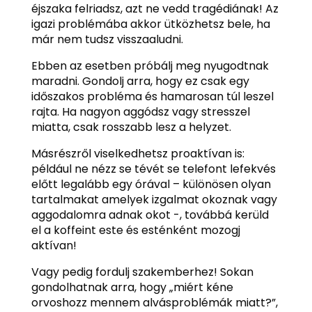
éjszaka felriadsz, azt ne vedd tragédiának! Az
igazi problémába akkor ütközhetsz bele, ha
már nem tudsz visszaaludni.
Ebben az esetben próbálj meg nyugodtnak
maradni. Gondolj arra, hogy ez csak egy
időszakos probléma és hamarosan túl leszel
rajta. Ha nagyon aggódsz vagy stresszel
miatta, csak rosszabb lesz a helyzet.
Másrészről viselkedhetsz proaktívan is:
például ne nézz se tévét se telefont lefekvés
előtt legalább egy órával – különösen olyan
tartalmakat amelyek izgalmat okoznak vagy
aggodalomra adnak okot -, továbbá kerüld
el a koffeint este és esténként mozogj
aktívan!
Vagy pedig fordulj szakemberhez! Sokan
gondolhatnak arra, hogy „miért kéne
orvoshozz mennem alvásproblémák miatt?”,