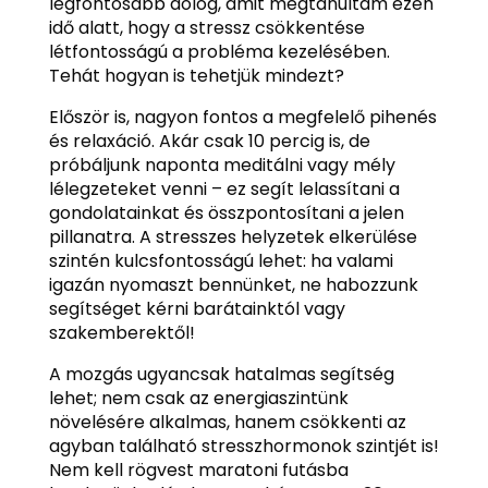
legfontosabb dolog, amit megtanultam ezen
idő alatt, hogy a stressz csökkentése
létfontosságú a probléma kezelésében.
Tehát hogyan is tehetjük mindezt?
Először is, nagyon fontos a megfelelő pihenés
és relaxáció. Akár csak 10 percig is, de
próbáljunk naponta meditálni vagy mély
lélegzeteket venni – ez segít lelassítani a
gondolatainkat és összpontosítani a jelen
pillanatra. A stresszes helyzetek elkerülése
szintén kulcsfontosságú lehet: ha valami
igazán nyomaszt bennünket, ne habozzunk
segítséget kérni barátainktól vagy
szakemberektől!
A mozgás ugyancsak hatalmas segítség
lehet; nem csak az energiaszintünk
növelésére alkalmas, hanem csökkenti az
agyban található stresszhormonok szintjét is!
Nem kell rögvest maratoni futásba