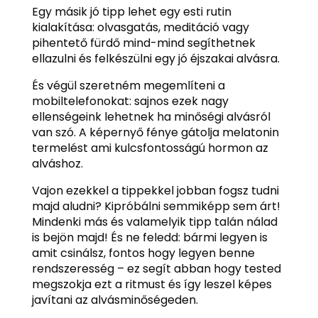
Egy másik jó tipp lehet egy esti rutin
kialakítása: olvasgatás, meditáció vagy
pihentető fürdő mind-mind segíthetnek
ellazulni és felkészülni egy jó éjszakai alvásra.
És végül szeretném megemlíteni a
mobiltelefonokat: sajnos ezek nagy
ellenségeink lehetnek ha minőségi alvásról
van szó. A képernyő fénye gátolja melatonin
termelést ami kulcsfontosságú hormon az
alváshoz.
Vajon ezekkel a tippekkel jobban fogsz tudni
majd aludni? Kipróbálni semmiképp sem árt!
Mindenki más és valamelyik tipp talán nálad
is bejön majd! És ne feledd: bármi legyen is
amit csinálsz, fontos hogy legyen benne
rendszeresség – ez segít abban hogy tested
megszokja ezt a ritmust és így leszel képes
javítani az alvásminőségeden.