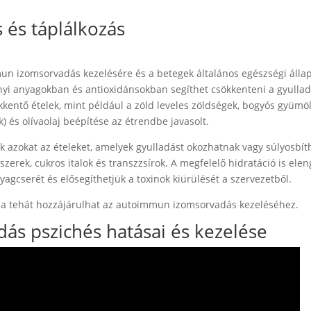
és táplálkozás
mun izomsorvadás kezelésére és a betegek általános egészségi állap
yi anyagokban és antioxidánsokban segíthet csökkenteni a gyullad
entő ételek, mint például a zöld leveles zöldségek, bogyós gyümöl
 és olívaolaj beépítése az étrendbe javasolt.
jük azokat az ételeket, amelyek gyulladást okozhatnak vagy súlyosbít
iszerek, cukros italok és transzzsírok. A megfelelő hidratáció is ele
agcserét és elősegíthetjük a toxinok kiürülését a szervezetből.
ása tehát hozzájárulhat az autoimmun izomsorvadás kezeléséhez.
s pszichés hatásai és kezelése