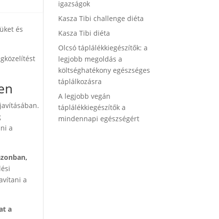
igazságok
Kasza Tibi challenge diéta
üket és
Kasza Tibi diéta
Olcsó táplálékkiegészítők: a
gközelítést
legjobb megoldás a
költséghatékony egészséges
táplálkozásra
en
A legjobb vegán
javításában.
táplálékkiegészítők a
g
mindennapi egészségért
ni a
azonban,
lési
avítani a
at a