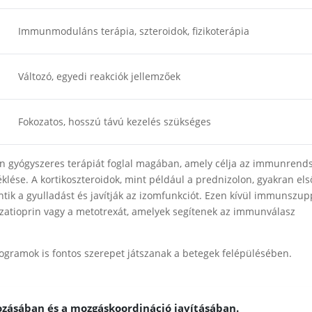
Immunmoduláns terápia, szteroidok, fizikoterápia
Változó, egyedi reakciók jellemzőek
Fokozatos, hosszú távú kezelés szükséges
n gyógyszeres terápiát foglal magában, amely célja az immunrend
klése. A kortikoszteroidok, mint például a prednizolon, gyakran els
tik a gyulladást és javítják az izomfunkciót. Ezen kívül immunszup
azatioprin vagy a metotrexát, amelyek segítenek az immunválasz
rogramok is fontos szerepet játszanak a betegek felépülésében.
kozásában és a mozgáskoordináció javításában.