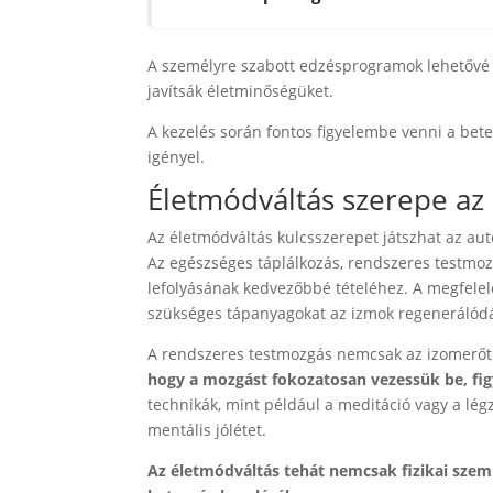
A személyre szabott edzésprogramok lehetővé 
javítsák életminőségüket.
A kezelés során fontos figyelembe venni a bet
igényel.
Életmódváltás szerepe a
Az életmódváltás kulcsszerepet játszhat az a
Az egészséges táplálkozás, rendszeres testmoz
lefolyásának kedvezőbbé tételéhez. A megfelelő 
szükséges tápanyagokat az izmok regenerálód
A rendszeres testmozgás nemcsak az izomerőt nö
hogy a mozgást fokozatosan vezessük be, fig
technikák, mint például a meditáció vagy a légz
mentális jólétet.
Az életmódváltás tehát nemcsak fizikai szem