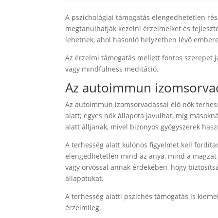
A pszichológiai támogatás elengedhetetlen rész
megtanulhatják kezelni érzelmeiket és fejleszt
lehetnek, ahol hasonló helyzetben lévő embere
Az érzelmi támogatás mellett fontos szerepet já
vagy mindfulness meditáció.
Az autoimmun izomsorvad
Az autoimmun izomsorvadással élő nők terhessé
alatt; egyes nők állapota javulhat, míg másokn
alatt álljanak, mivel bizonyos gyógyszerek hasz
A terhesség alatt különös figyelmet kell fordít
elengedhetetlen mind az anya, mind a magzat e
vagy orvossal annak érdekében, hogy biztosít
állapotukat.
A terhesség alatti pszichés támogatás is kiemel
érzelmileg.