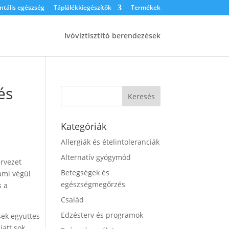
tális egészség
Táplálékkiegészítők
Termékek
Ivóvíztisztító berendezések
és
Kategóriák
Allergiák és ételintoleranciák
Alternatív gyógymód
rvezet
Betegségek és
ami végül
egészségmegőrzés
s a
Család
Edzésterv és programok
sek együttes
iatt sok