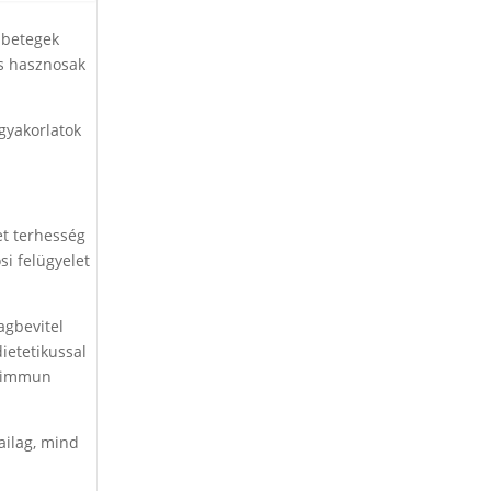
a betegek
is hasznosak
 gyakorlatok
et terhesség
si felügyelet
agbevitel
ietetikussal
toimmun
kailag, mind