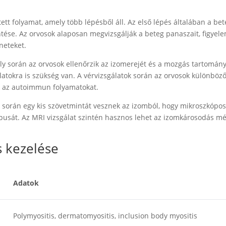
t folyamat, amely több lépésből áll. Az első lépés általában a bet
ntése. Az orvosok alaposan megvizsgálják a beteg panaszait, figyel
neteket.
ely során az orvosok ellenőrzik az izomerejét és a mozgás tartomány
atokra is szükség van. A vérvizsgálatok során az orvosok különböz
zik az autoimmun folyamatokat.
 során egy kis szövetmintát vesznek az izomból, hogy mikroszkópos
ípusát. Az MRI vizsgálat szintén hasznos lehet az izomkárosodás m
 kezelése
Adatok
Polymyositis, dermatomyositis, inclusion body myositis