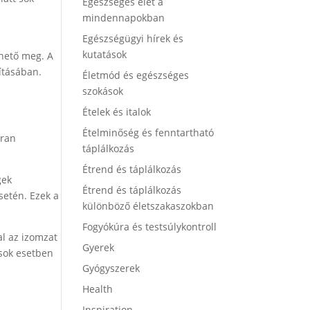
Egészséges élet a
mindennapokban
Egészségügyi hírek és
kutatások
lhető meg. A
ításában.
Életmód és egészséges
szokások
Ételek és italok
Ételminőség és fenntartható
kran
táplálkozás
Étrend és táplálkozás
gek
Étrend és táplálkozás
setén. Ezek a
különböző életszakaszokban
Fogyókúra és testsúlykontroll
al az izomzat
Gyerek
 sok esetben
Gyógyszerek
Health
Inspiration