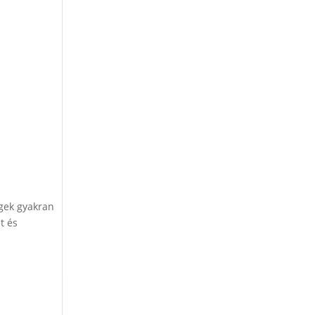
egek gyakran
t és