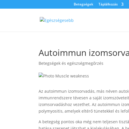
Betegségek
Táplálkozás
Autoimmun izomsorvadá
Betegségek és egészségmegőrzés
Az autoimmun izomsorvadás, más néven autoim
immunrendszere tévesen a saját izomszöveteit
izomsorvadáshoz vezethet. Az autoimmun izom
polymyositis, amelyek eltérő tünetekkel és lefo
A betegség pontos oka még nem teljesen tisztáz
hatása szerepet játszhat a kialakulásában. A b