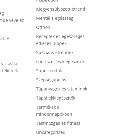
Kiegyensúlyozott étrend
eg
Mentális egészség
embe véve az
Otthon
Receptek és egészséges
át. A
étkezési tippek
ő
Speciális étrendek
sportszer és kiegészítők
 vizsgálat
értékének
Superfoodok
Szépségápolás
Tápanyagok és vitaminok
Táplálékkiegészítők
Termékek a
mindennapokban
Testmozgás és fitnesz
Uncategorized