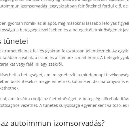
autoimmun izomsorvadás leggyakrabban felnőtteknél fordul elő, de
ben gyorsan romlik az állapot, míg másoknál lassabb lefolyás figye
ontosságú a betegség kezelésében és a betegek életminőségének jav
 tünetei
trumot ölelnek fel, és gyakran fokozatosan jelentkeznek. Az egyik
talában a vállak, a csípő és a combok izmait érinti. A betegek gya
rjaikat vagy felállni egy székről.
s kísérheti a betegséget, ami megnehezíti a mindennapi tevékenysé
tében bőrkiütések is megjelenhetnek, különösen dermatomyositis e
zkethetnek.
mat, ami tovább rontja az életminőséget. A betegség előrehaladtáv
ottsághoz vezethet. A tünetek súlyossága egyénenként változó, és
ó az autoimmun izomsorvadás?