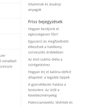
Vitaminok és ásványi
anyagok
Friss bejegyzések
Hogyan kezdjünk el
egészségesen főzi?
Egyszerű és megfizethető
étkezések a hatékony
zsírvesztés érdekében
szer
Az első számú diéta a
ő vonalbeli
zsírégetéshez
presszív
Hogyan érj el kalória deficit
állapotot: a legjobb tippek
A gyorsétkezés hatása a
testünkre: Az íztől a
következményekig
Potencianövelés: tévhitek és