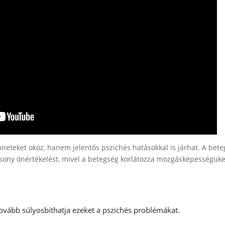
eteket okoz, hanem jelentős pszichés hatásokkal is járhat. A bet
csony önértékelést, mivel a betegség korlátozza mozgásképességüke
tovább súlyosbíthatja ezeket a pszichés problémákat.