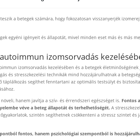
teszik a betegek számára, hogy fokozatosan visszanyerjék izomerej
egek egyéni igényeit és állapotát, mivel minden eset más és más me
z autoimmun izomsorvadás kezeléséb
utoimmun izomsorvadás kezelésében és a betegek életminőségének 
gás és stresszkezelési technikák mind hozzájárulhatnak a betegsé
táplálkozás segíthet fenntartani az optimális testsúlyt és biztosíta
ásához.
veli, hanem javítja a szív- és érrendszeri egészséget is.
Fontos 
yelembe véve a beteg állapotát és terhelhetőségét.
A stresszkeze
őgyakorlatok, szintén segíthetnek csökkenteni a stressz szintet és j
pontból fontos, hanem pszichológiai szempontból is hozzájárulh