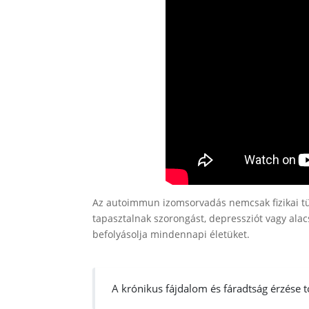
Az autoimmun izomsorvadás nemcsak fizikai tün
tapasztalnak szorongást, depressziót vagy ala
befolyásolja mindennapi életüket.
A krónikus fájdalom és fáradtság érzése 