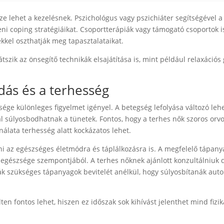
e lehet a kezelésnek. Pszichológus vagy pszichiáter segítségével 
eni coping stratégiáikat. Csoportterápiák vagy támogató csoportok 
kkel oszthatják meg tapasztalataikat.
tszik az önsegítő technikák elsajátítása is, mint például relaxációs
ás és a terhesség
ge különleges figyelmet igényel. A betegség lefolyása változó leh
ál súlyosbodhatnak a tünetek. Fontos, hogy a terhes nők szoros orvo
nálata terhesség alatt kockázatos lehet.
ani az egészséges életmódra és táplálkozásra is. A megfelelő tápany
gészsége szempontjából. A terhes nőknek ajánlott konzultálniuk d
sák szükséges tápanyagok bevitelét anélkül, hogy súlyosbítanák au
ten fontos lehet, hiszen ez időszak sok kihívást jelenthet mind fizi