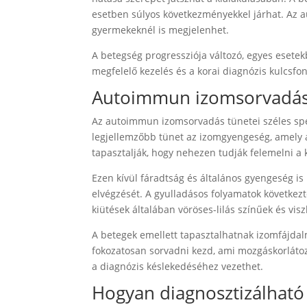
esetben súlyos következményekkel járhat. Az 
gyermekeknél is megjelenhet.
A betegség progressziója változó, egyes esetek
megfelelő kezelés és a korai diagnózis kulcsf
Autoimmun izomsorvadás
Az autoimmun izomsorvadás tünetei széles spek
legjellemzőbb tünet az izomgyengeség, amely ál
tapasztalják, hogy nehezen tudják felemelni a ka
Ezen kívül fáradtság és általános gyengeség i
elvégzését. A gyulladásos folyamatok következ
kiütések általában vöröses-lilás színűek és vis
A betegek emellett tapasztalhatnak izomfájdal
fokozatosan sorvadni kezd, ami mozgáskorlátoz
a diagnózis késlekedéséhez vezethet.
Hogyan diagnosztizálhat