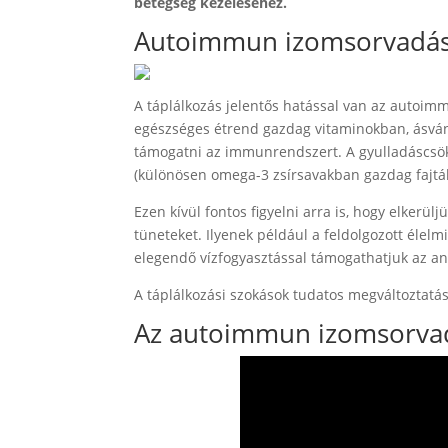
betegség kezeléséhez.
Autoimmun izomsorvadás 
A táplálkozás jelentős hatással van az autoim
egészséges étrend gazdag vitaminokban, ásván
támogatni az immunrendszert. A gyulladáscsökk
(különösen omega-3 zsírsavakban gazdag fajták)
Ezen kívül fontos figyelni arra is, hogy elkerül
tüneteket. Ilyenek például a feldolgozott élelm
elegendő vízfogyasztással támogathatjuk az any
A táplálkozási szokások tudatos megváltoztat
Az autoimmun izomsorvadá