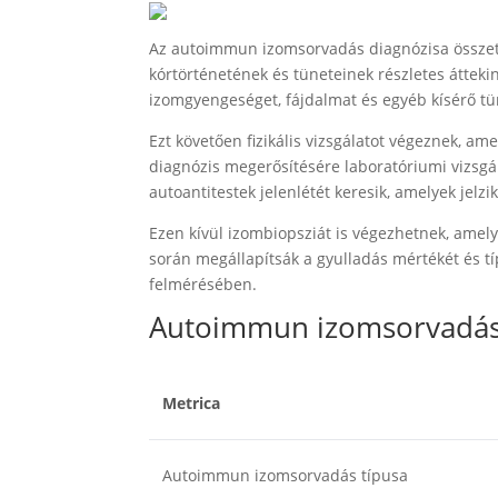
Az autoimmun izomsorvadás diagnózisa összetet
kórtörténetének és tüneteinek részletes átteki
izomgyengeséget, fájdalmat és egyéb kísérő tü
Ezt követően fizikális vizsgálatot végeznek, am
diagnózis megerősítésére laboratóriumi vizsgál
autoantitestek jelenlétét keresik, amelyek jel
Ezen kívül izombiopsziát is végezhetnek, amely
során megállapítsák a gyulladás mértékét és t
felmérésében.
Autoimmun izomsorvadás
Metrica
Autoimmun izomsorvadás típusa