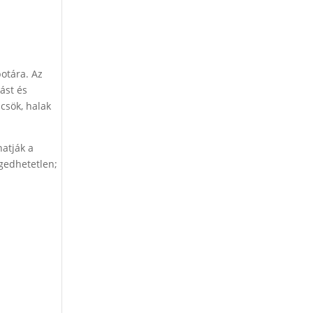
otára. Az
ást és
csök, halak
hatják a
ngedhetetlen;