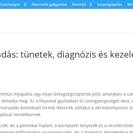
Testmozgás
Alternatív gyógymód
Életmód
Szépségápolás
Men
s: tünetek, diagnózis és kezel
mun myopátia, egy olyan betegségcsoportot jelöl, amelyben a sze
 támadja meg. Ez a folyamat gyulladást és izomgyengeséget okoz, 
sorvadás különböző formái léteznek, például a dermatomyositis é
lyással rendelkeznek.
ott, de a genetikai hajlam, a környezeti tényezők és a vírusfertőzé
etegség előfordulása viszonylag ritka, de a diagnózis késlekedése m