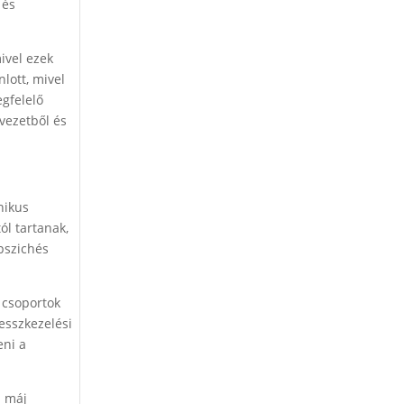
 és
ivel ezek
lott, mivel
gfelelő
rvezetből és
nikus
ól tartanak,
 pszichés
 csoportok
esszkezelési
eni a
a máj