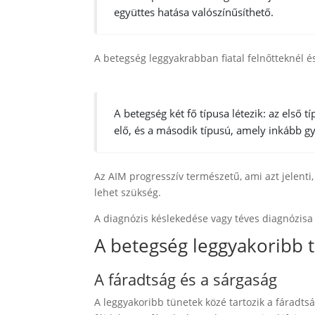
együttes hatása valószínűsíthető.
A betegség leggyakrabban fiatal felnőtteknél 
A betegség két fő típusa létezik: az első
elő, és a második típusú, amely inkább g
Az AIM progresszív természetű, ami azt jelenti
lehet szükség.
A diagnózis késlekedése vagy téves diagnózisa 
A betegség leggyakoribb 
A fáradtság és a sárgaság
A leggyakoribb tünetek közé tartozik a fáradts