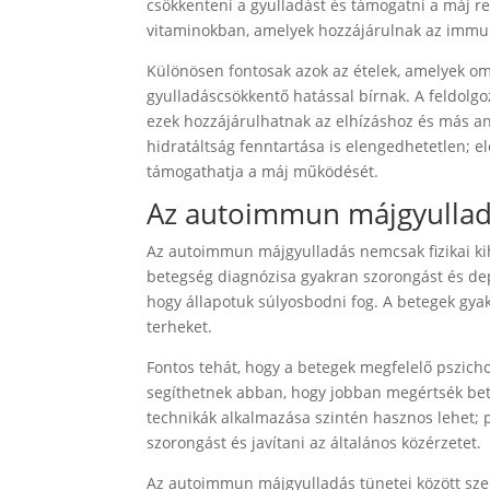
csökkenteni a gyulladást és támogatni a máj r
vitaminokban, amelyek hozzájárulnak az immu
Különösen fontosak azok az ételek, amelyek ome
gyulladáscsökkentő hatással bírnak. A feldolgo
ezek hozzájárulhatnak az elhízáshoz és más a
hidratáltság fenntartása is elengedhetetlen; e
támogathatja a máj működését.
Az autoimmun májgyulladá
Az autoimmun májgyulladás nemcsak fizikai kih
betegség diagnózisa gyakran szorongást és dep
hogy állapotuk súlyosbodni fog. A betegek gyak
terheket.
Fontos tehát, hogy a betegek megfelelő pszich
segíthetnek abban, hogy jobban megértsék bete
technikák alkalmazása szintén hasznos lehet; 
szorongást és javítani az általános közérzetet.
Az autoimmun májgyulladás tünetei között szer