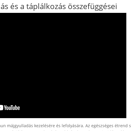
s és a táplálkozás összefüggései
mun májgyulladás kezelésére és lefolyására. Az egészséges étrend s