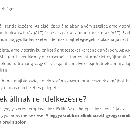
hetséges.
áll rendelkezésre. Az első lépés általában a vérvizsgálat, amely s
aminotranszferáz (ALT) és az aszpartát-aminotranszferáz (AST). Eze
mun májgyulladás esetén, de más májbetegségek is okozhatják ezt.
sgálata, amely során különböző antitesteket keresnek a vérben. Az 
M-1 (anti-liver kidney microsome) is fontos információt nyújtanak. 
 például ultrahang vagy CT-vizsgálat, amelyek segíthetnek a máj áll
ában.
ban a májbiopszia, amely során szövetmintát vesznek a májból, h
yulladás mértékét és jellegét.
ek állnak rendelkezésre?
gyógyszeres terápiával kezdődik. Az elsődleges kezelés célja az
 gyulladás mérséklése.
A leggyakrabban alkalmazott gyógyszere
a prednizolon.