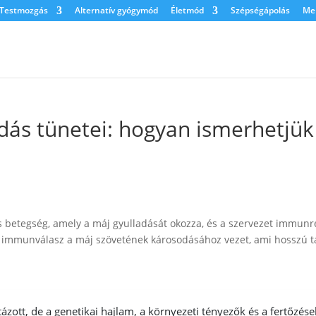
Testmozgás
Alternatív gyógymód
Életmód
Szépségápolás
Men
s tünetei: hogyan ismerhetjük 
 betegség, amely a máj gyulladását okozza, és a szervezet immun
s immunválasz a máj szövetének károsodásához vezet, ami hosszú 
zott, de a genetikai hajlam, a környezeti tényezők és a fertőzése