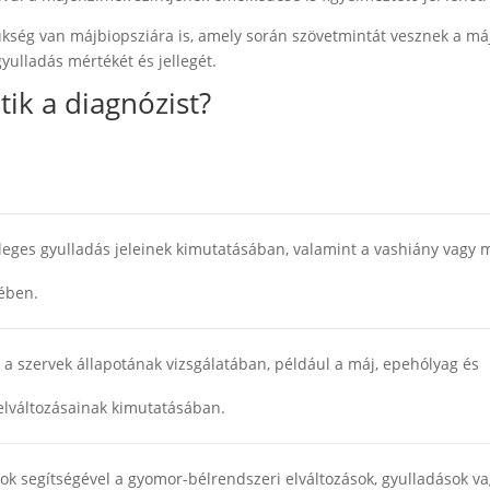
ükség van májbiopsziára is, amely során szövetmintát vesznek a má
yulladás mértékét és jellegét.
tik a diagnózist?
tleges gyulladás jeleinek kimutatásában, valamint a vashiány vagy 
sében.
t a szervek állapotának vizsgálatában, például a máj, epehólyag és
elváltozásainak kimutatásában.
ok segítségével a gyomor-bélrendszeri elváltozások, gyulladások v