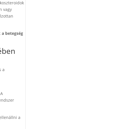
ikoszteroidok
n vagy
lzottan
k a betegség
sében
s a
 A
rendszer
llenállni a