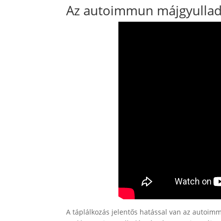
Az autoimmun májgyulladá
A táplálkozás jelentős hatással van az autoim