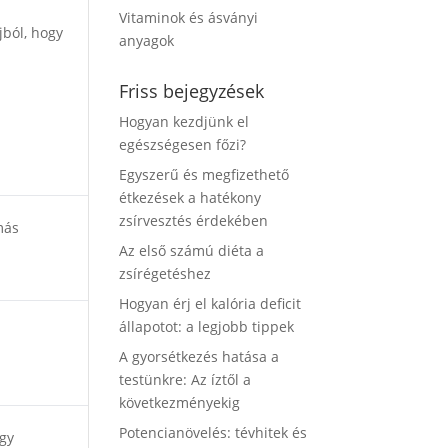
Vitaminok és ásványi
jból, hogy
anyagok
Friss bejegyzések
Hogyan kezdjünk el
egészségesen főzi?
Egyszerű és megfizethető
étkezések a hatékony
zsírvesztés érdekében
más
Az első számú diéta a
zsírégetéshez
Hogyan érj el kalória deficit
állapotot: a legjobb tippek
A gyorsétkezés hatása a
testünkre: Az íztől a
következményekig
Potencianövelés: tévhitek és
agy