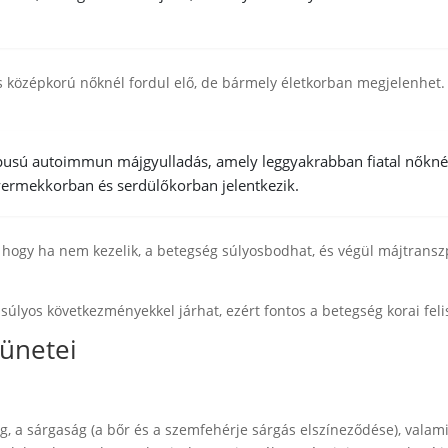
és középkorú nőknél fordul elő, de bármely életkorban megjelenhet.
 típusú autoimmun májgyulladás, amely leggyakrabban fiatal nőkné
yermekkorban és serdülőkorban jelentkezik.
, hogy ha nem kezelik, a betegség súlyosbodhat, és végül májtransz
súlyos következményekkel járhat, ezért fontos a betegség korai fel
tünetei
ág, a sárgaság (a bőr és a szemfehérje sárgás elszíneződése), valami