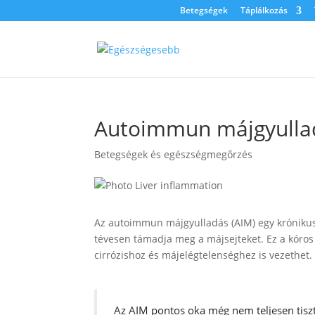
Betegségek
Táplálkozás
Autoimmun májgyulladá
Betegségek és egészségmegőrzés
Az autoimmun májgyulladás (AIM) egy krónikus
tévesen támadja meg a májsejteket. Ez a kóro
cirrózishoz és májelégtelenséghez is vezethet.
Az AIM pontos oka még nem teljesen tisztá