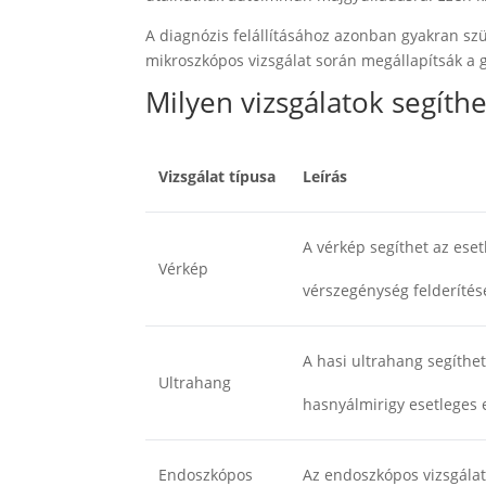
A diagnózis felállításához azonban gyakran sz
mikroszkópos vizsgálat során megállapítsák a g
Milyen vizsgálatok segíthe
Vizsgálat típusa
Leírás
A vérkép segíthet az ese
Vérkép
vérszegénység felderíté
A hasi ultrahang segíthe
Ultrahang
hasnyálmirigy esetleges 
Endoszkópos
Az endoszkópos vizsgálat