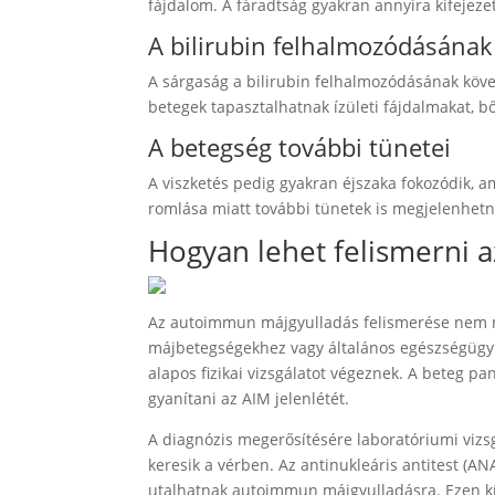
fájdalom. A fáradtság gyakran annyira kifejeze
A bilirubin felhalmozódásána
A sárgaság a bilirubin felhalmozódásának köv
betegek tapasztalhatnak ízületi fájdalmakat, bő
A betegség további tünetei
A viszketés pedig gyakran éjszaka fokozódik, a
romlása miatt további tünetek is megjelenhetne
Hogyan lehet felismerni 
Az autoimmun májgyulladás felismerése nem mi
májbetegségekhez vagy általános egészségügyi 
alapos fizikai vizsgálatot végeznek. A beteg p
gyanítani az AIM jelenlétét.
A diagnózis megerősítésére laboratóriumi vizs
keresik a vérben. Az antinukleáris antitest (A
utalhatnak autoimmun májgyulladásra. Ezen kív