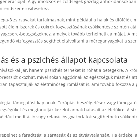
egenerációját. A gyümölcsök és zöldségek gazdag antioxidánsokban
nrendszer erősítéséhez.
ga-3 zsírsavakat tartalmaznak, mint például a halak és diófélék, m
zott élelmiszerek és cukrok fogyasztásának csökkentése szintén aján
nyagcsere-betegségekhez, amelyek tovább terhelhetik a májat. A me
legendő vízfogyasztás segíthet eltávolítani a méreganyagokat a sze
s és a pszichés állapot kapcsolata
ívásokkal jár, hanem pszichés terheket is róhat a betegekre. A kró
ressziót okozhat, mivel sokan aggódnak az egészségük miatt és att
ran tapasztalják az életminőség romlását is, ami tovább fokozza a
ológiai támogatást kapjanak. Terápiás beszélgetések vagy támogató
gségüket és megtanulják kezelni annak hatásait az életükre. A str
például meditáció vagy relaxációs gyakorlatok segíthetnek csökkent
epelhet a fáradtság, a sárgaság és az étvágytalanság. Ha érdekel 