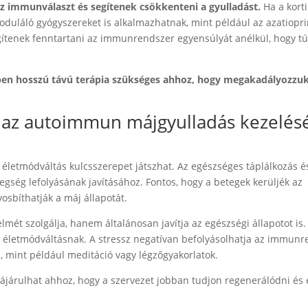
z immunválaszt és segítenek csökkenteni a gyulladást.
Ha a kort
láló gyógyszereket is alkalmazhatnak, mint például az azatiopri
ítenek fenntartani az immunrendszer egyensúlyát anélkül, hogy tú
tben hosszú távú terápia szükséges ahhoz, hogy megakadályozzu
e az autoimmun májgyulladás kezelé
letmódváltás kulcsszerepet játszhat. Az egészséges táplálkozás é
gség lefolyásának javításához. Fontos, hogy a betegek kerüljék az
yosbíthatják a máj állapotát.
ét szolgálja, hanem általánosan javítja az egészségi állapotot is.
z életmódváltásnak. A stressz negatívan befolyásolhatja az immun
, mint például meditáció vagy légzőgyakorlatok.
zájárulhat ahhoz, hogy a szervezet jobban tudjon regenerálódni és e