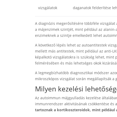
vizsgálatok
daganatok felderítése le
A diagnózis megerősítésére többféle vizsgálat 
a májenzimek szintjét, mint például az alanin-
enzimeknek a szintje emelkedett lehet autoim
A következő lépés lehet az autoantitestek viz
mellett más antitestek, mint például az anti-LK
képalkotó vizsgálatokra is szükség lehet, mint
felmérésében és más lehetséges okok kizárás
A legmegbízhatóbb diagnosztikai módszer azon
mikroszkópos vizsgálat során megállapítsák a g
Milyen kezelési lehetőség
Az autoimmun májgyulladás kezelése általában 
immunrendszer aktivitásának csökkentése és a
tartoznak a kortikoszteroidok, mint például 