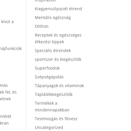
.
Kiegyensúlyozott étrend
Mentális egészség
kívül a
Otthon
Receptek és egészséges
étkezési tippek
májfunkciók
Speciális étrendek
sportszer és kiegészítők
Superfoodok
Szépségápolás
 más
Tápanyagok és vitaminok
k fel, és
Táplálékkiegészítők
hetnek
Termékek a
mindennapokban
nlétét
Testmozgás és fitnesz
akran
Uncategorized