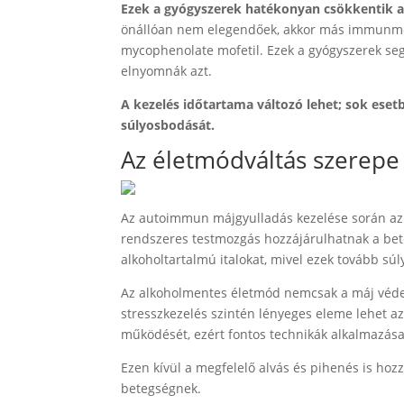
Ezek a gyógyszerek hatékonyan csökkentik a
önállóan nem elegendőek, akkor más immunmodu
mycophenolate mofetil. Ezek a gyógyszerek seg
elnyomnák azt.
A kezelés időtartama változó lehet; sok ese
súlyosbodását.
Az életmódváltás szerep
Az autoimmun májgyulladás kezelése során az é
rendszeres testmozgás hozzájárulhatnak a bete
alkoholtartalmú italokat, mivel ezek tovább súl
Az alkoholmentes életmód nemcsak a máj védelm
stresszkezelés szintén lényeges eleme lehet a
működését, ezért fontos technikák alkalmazása
Ezen kívül a megfelelő alvás és pihenés is hoz
betegségnek.