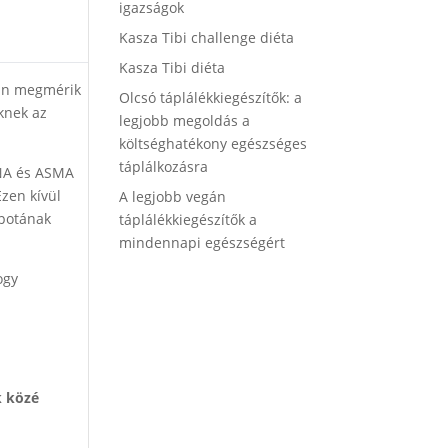
igazságok
Kasza Tibi challenge diéta
Kasza Tibi diéta
orán megmérik
Olcsó táplálékkiegészítők: a
knek az
legjobb megoldás a
költséghatékony egészséges
táplálkozásra
ANA és ASMA
Ezen kívül
A legjobb vegán
apotának
táplálékkiegészítők a
mindennapi egészségért
ogy
k közé