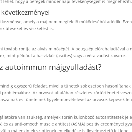
tt lehet, hogy a betegek mindennapi tevékenységeit is megnehezíti
k következményei
etkezménye, amely a máj nem megfelelő működéséből adódik. Ezen 
rkiütéseket és viszketést is.
mi tovább rontja az alvás minőségét. A betegség előrehaladtával a 
k, mint például a hasvízkór (ascites) vagy a véralvadási zavarok.
az autoimmun májgyulladást?
ndig egyszerű feladat, mivel a tünetek sok esetben hasonlítanak
problémákhoz. Az orvosok általában részletes kórtörténetet veszne
anaszainak és tüneteinek figyelembevételével az orvosok képesek le
gálatokra van szükség, amelyek során különböző autoantitestek jele
NA) és az anti-smooth muscle antitest (ASMA) pozitív eredményei gy
ül a májenzimek szintjének emelkedése is figyelmeztető jel lehet.