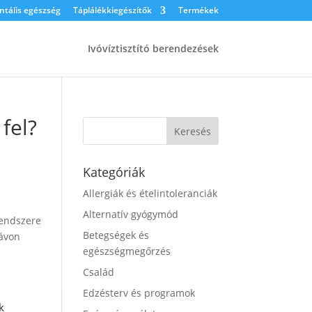
tális egészség
Táplálékkiegészítők
Termékek
Ivóvíztisztító berendezések
fel?
Kategóriák
Allergiák és ételintoleranciák
Alternatív gyógymód
rendszere
Betegségek és
távon
egészségmegőrzés
Család
Edzésterv és programok
k