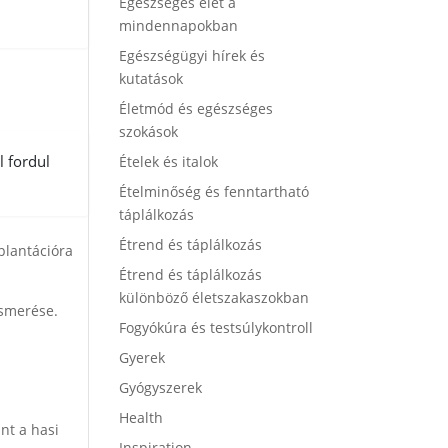
Egészséges élet a
mindennapokban
Egészségügyi hírek és
kutatások
Életmód és egészséges
szokások
l fordul
Ételek és italok
Ételminőség és fenntartható
táplálkozás
Étrend és táplálkozás
plantációra
Étrend és táplálkozás
különböző életszakaszokban
ismerése.
Fogyókúra és testsúlykontroll
Gyerek
Gyógyszerek
Health
nt a hasi
Inspiration