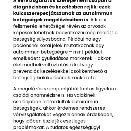
A vérvizsgálatok szerepe nem csupán a
diagnózisban és kezelésben rejlik; ezek
kulcsszerepet játszanak az autoimmun
betegségek megelőzésében is.
A korai
felismerés lehetőségei révén az orvosok
képesek lehetnek beavatkozni még mielőtt a
betegség súlyosbodna. Például ha egy
páciensnél korai jelek mutatkoznak egy
autoimmun betegségre – mint például
emelkedett gyulladásos markerek – akkor
életmódbeli változtatásokkal vagy
prevenciós kezelésekkel csökkenthető a
betegség kialakulásának kockázata.
A megelőzés szempontjából fontos figyelni a
családi anamnézisre is. Ha valakinek
családjában előfordultak autoimmun
betegségek, akkor érdemes rendszeres
vérvizsgálatokat végezni annak érdekében,
hogy időben észleljék esetleges
problémákat. A tudatos egészségügyi