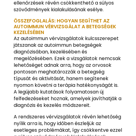
ellenőrzések révén csökkenthető a súlyos
szövődmények kialakulásának esélye.
ÖSSZEFOGLALÁS: HOGYAN SEGÍTHET AZ
AUTOIMMUN VÉRVIZSGÁLAT A BETEGSÉGEK
KEZELÉSÉBEN
Az autoimmun vérvizsgálatok kulcsszerepet
játszanak az autoimmun betegségek
diagnózisában, kezelésében és
megelőzésében. Ezek a vizsgálatok nemcsak
lehetőséget adnak arra, hogy az orvosok
pontosan meghatározzák a betegség
típusát és aktivitását, hanem segítenek
nyomon követni a terápia hatékonyságát is.
A legújabb kutatások folyamatosan új
felfedezéseket hoznak, amelyek javíthatják a
diagnózis és kezelés módszereit.
A rendszeres vérvizsgálatok révén lehetőség
nyílik arra is, hogy időben észleljük az
esetleges problémákat, így csökkentve ezzel