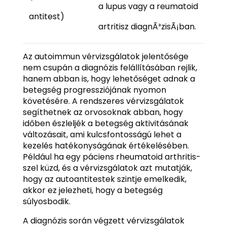
a lupus vagy a reumatoid
antitest)
artritisz diagnÃ³zisÃ¡ban.
Az autoimmun vérvizsgálatok jelentősége
nem csupán a diagnózis felállításában rejlik,
hanem abban is, hogy lehetőséget adnak a
betegség progressziójának nyomon
követésére. A rendszeres vérvizsgálatok
segíthetnek az orvosoknak abban, hogy
időben észleljék a betegség aktivitásának
változásait, ami kulcsfontosságú lehet a
kezelés hatékonyságának értékelésében.
Például ha egy páciens rheumatoid arthritis-
szel küzd, és a vérvizsgálatok azt mutatják,
hogy az autoantitestek szintje emelkedik,
akkor ez jelezheti, hogy a betegség
súlyosbodik.
A diagnózis során végzett vérvizsgálatok