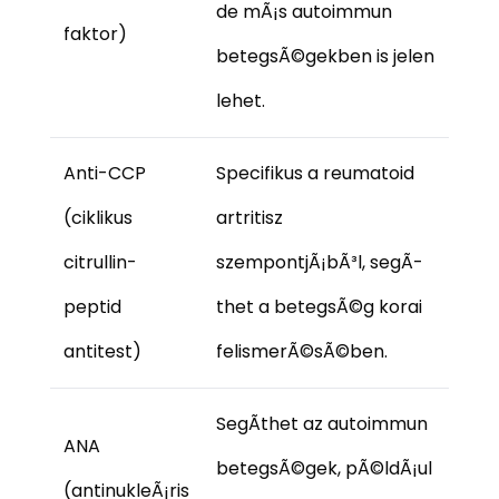
de mÃ¡s autoimmun
faktor)
betegsÃ©gekben is jelen
lehet.
Anti-CCP
Specifikus a reumatoid
(ciklikus
artritisz
citrullin-
szempontjÃ¡bÃ³l, segÃ­
peptid
thet a betegsÃ©g korai
antitest)
felismerÃ©sÃ©ben.
SegÃ­thet az autoimmun
ANA
betegsÃ©gek, pÃ©ldÃ¡ul
(antinukleÃ¡ris