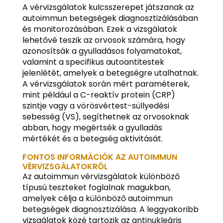
A vérvizsgálatok kulcsszerepet játszanak az
autoimmun betegségek diagnosztizálásában
és monitorozásában. Ezek a vizsgálatok
lehetővé teszik az orvosok számára, hogy
azonosítsák a gyulladásos folyamatokat,
valamint a specifikus autoantitestek
jelenlétét, amelyek a betegségre utalhatnak.
A vérvizsgálatok során mért paraméterek,
mint például a C-reaktív protein (CRP)
szintje vagy a vörösvértest-süllyedési
sebesség (VS), segíthetnek az orvosoknak
abban, hogy megértsék a gyulladás
mértékét és a betegség aktivitását.
FONTOS INFORMÁCIÓK AZ AUTOIMMUN
VÉRVIZSGÁLATOKRÓL
Az autoimmun vérvizsgálatok különböző
típusú teszteket foglalnak magukban,
amelyek célja a különböző autoimmun
betegségek diagnosztizálása. A leggyakoribb
vizsgálatok közé tartozik az antinukleáris