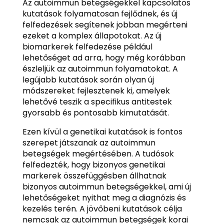
Az autoimmun betegségekkel kapcsolatos
kutatások folyamatosan fejlődnek, és új
felfedezések segítenek jobban megérteni
ezeket a komplex állapotokat. Az új
biomarkerek felfedezése például
lehetőséget ad arra, hogy még korábban
észleljük az autoimmun folyamatokat. A
legújabb kutatások során olyan új
módszereket fejlesztenek ki, amelyek
lehetővé teszik a specifikus antitestek
gyorsabb és pontosabb kimutatását.
Ezen kívül a genetikai kutatások is fontos
szerepet játszanak az autoimmun
betegségek megértésében. A tudósok
felfedezték, hogy bizonyos genetikai
markerek összefüggésben állhatnak
bizonyos autoimmun betegségekkel, ami új
lehetőségeket nyithat meg a diagnózis és
kezelés terén. A jövőbeni kutatások célja
nemcsak az autoimmun betegségek korai