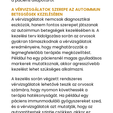
a páciens állapotáról.
A VÉRVIZSGÁLATOK SZEREPE AZ AUTOIMMUN
BETEGSÉGEK KEZELÉSÉBEN
A vérvizsgálatok nemcsak diagnosztikai
eszközök, hanem fontos szerepet játszanak
az autoimmun betegségek kezelésében is. A
kezelési terv kidolgozása során az orvosok
gyakran támaszkodnak a vérvizsgálatok
eredményeire, hogy meghatározzák a
legmegfelelőbb terápiás megközelítést.
Például ha egy páciensnél magas gyulladásos
markerek mutatkoznak, akkor agresszívebb
kezelést lehet szükséges alkalmazni.
A kezelés során végzett rendszeres
vérvizsgálatok lehetővé teszik az orvosok
számára, hogy nyomon követhessék a
terápia hatékonyságát. Ha például egy
páciens immunmoduláló gyógyszereket szed,
és a vérvizsgálatok azt mutatják, hogy az
autoantitestek szintje csökken, akkor ez