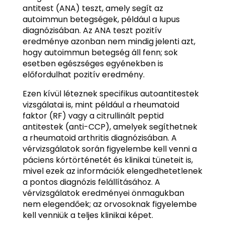
antitest (ANA) teszt, amely segít az
autoimmun betegségek, például a lupus
diagnózisában. Az ANA teszt pozitív
eredménye azonban nem mindig jelenti azt,
hogy autoimmun betegség áll fenn; sok
esetben egészséges egyénekben is
előfordulhat pozitív eredmény.
Ezen kívül léteznek specifikus autoantitestek
vizsgálatai is, mint például a rheumatoid
faktor (RF) vagy a citrullinált peptid
antitestek (anti-CCP), amelyek segíthetnek
a rheumatoid arthritis diagnózisában. A
vérvizsgálatok során figyelembe kell venni a
páciens kórtörténetét és klinikai tüneteit is,
mivel ezek az információk elengedhetetlenek
a pontos diagnózis felállításához. A
vérvizsgálatok eredményei önmagukban
nem elegendőek; az orvosoknak figyelembe
kell venniük a teljes klinikai képet.