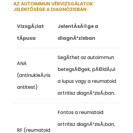
AZ AUTOIMMUN VÉRVIZSGÁLATOK
JELENTŐSÉGE A DIAGNÓZISBAN
VizsgÃ¡lat
JelentÅsÃ©ge a
tÃ­pusa
diagnÃ³zisban
SegÃ­thet az autoimmun
ANA
betegsÃ©gek, pÃ©ldÃ¡ul
(antinukleÃ¡ris
a lupus vagy a reumatoid
antitest)
artritisz diagnÃ³zisÃ¡ban.
Fontos a reumatoid
artritisz diagnÃ³zisÃ¡ban,
RF (reumatoid