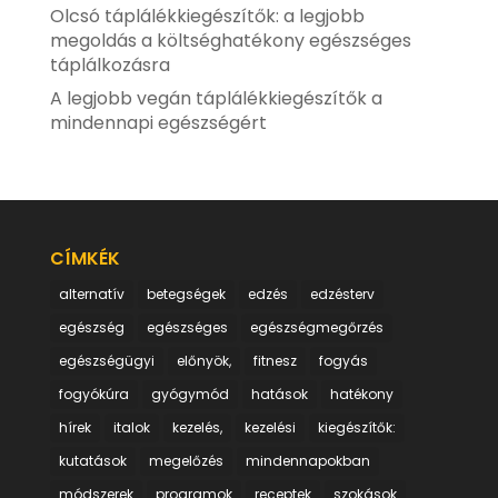
Olcsó táplálékkiegészítők: a legjobb
megoldás a költséghatékony egészséges
táplálkozásra
A legjobb vegán táplálékkiegészítők a
mindennapi egészségért
CÍMKÉK
alternatív
betegségek
edzés
edzésterv
egészség
egészséges
egészségmegőrzés
egészségügyi
előnyök,
fitnesz
fogyás
fogyókúra
gyógymód
hatások
hatékony
hírek
italok
kezelés,
kezelési
kiegészítők:
kutatások
megelőzés
mindennapokban
módszerek
programok
receptek
szokások