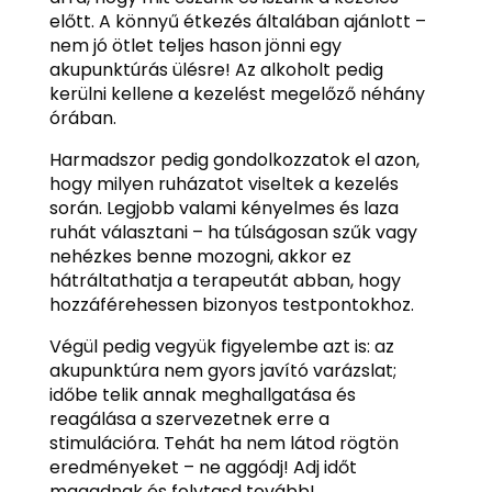
előtt. A könnyű étkezés általában ajánlott –
nem jó ötlet teljes hason jönni egy
akupunktúrás ülésre! Az alkoholt pedig
kerülni kellene a kezelést megelőző néhány
órában.
Harmadszor pedig gondolkozzatok el azon,
hogy milyen ruházatot viseltek a kezelés
során. Legjobb valami kényelmes és laza
ruhát választani – ha túlságosan szűk vagy
nehézkes benne mozogni, akkor ez
hátráltathatja a terapeutát abban, hogy
hozzáférehessen bizonyos testpontokhoz.
Végül pedig vegyük figyelembe azt is: az
akupunktúra nem gyors javító varázslat;
időbe telik annak meghallgatása és
reagálása a szervezetnek erre a
stimulációra. Tehát ha nem látod rögtön
eredményeket – ne aggódj! Adj időt
magadnak és folytasd tovább!