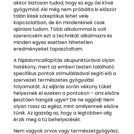
akkor biztosan tudod, hogy ez egy ősi kínai
gyógymód. Aki még nem próbálta ki először
talán kissé szkeptikus lehet vele
kapcsolatban, de én mindenkinek csak
ajánlani tudom. Több alkalommal is volt
szerencsém ezt a technikát alkalmazni és
minden egyes esetben hihetetlen
eredményeket tapasztaltam.
A fájdalomcsillapítás akupunktúrával olyan
hatékony, mert az emberi testen található
specifikus pontok stimulálásával segíti elő a
szervezet természetes gyógyulási
folyamatát. Az eljárás során vékony tűket
helyeznek el ezeken a pontokon – ami elsőre
ijesztően hangzik ugye? De ne aggódj! Nem
olyan rossz az egész, mint amilyennek elsőre
tűnik. Az igazság az, hogy a legtöbben alig
érzik meg a tű behelyezését.
Nem vagyok orvos vagy természetgyógyász,