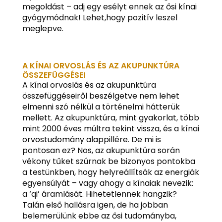
megoldást – adj egy esélyt ennek az ősi kínai
gyógymódnak! Lehet,hogy pozitív leszel
meglepve.
A KÍNAI ORVOSLÁS ÉS AZ AKUPUNKTÚRA
ÖSSZEFÜGGÉSEI
A kínai orvoslás és az akupunktúra
összefüggéseiről beszélgetve nem lehet
elmenni szó nélkül a történelmi hátterük
mellett. Az akupunktúra, mint gyakorlat, több
mint 2000 éves múltra tekint vissza, és a kínai
orvostudomány alappillére. De mi is
pontosan ez? Nos, az akupunktúra során
vékony tűket szúrnak be bizonyos pontokba
a testünkben, hogy helyreállítsák az energiák
egyensúlyát – vagy ahogy a kínaiak nevezik:
a ‘qi’ áramlását. Hihetetlennek hangzik?
Talán első hallásra igen, de ha jobban
belemerülünk ebbe az ősi tudományba,