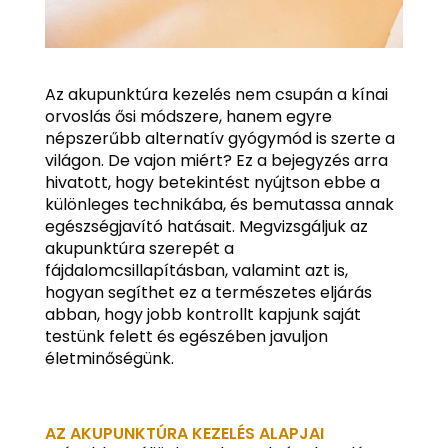
Az akupunktúra kezelés nem csupán a kínai
orvoslás ősi módszere, hanem egyre
népszerűbb alternatív gyógymód is szerte a
világon. De vajon miért? Ez a bejegyzés arra
hivatott, hogy betekintést nyújtson ebbe a
különleges technikába, és bemutassa annak
egészségjavító hatásait. Megvizsgáljuk az
akupunktúra szerepét a
fájdalomcsillapításban, valamint azt is,
hogyan segíthet ez a természetes eljárás
abban, hogy jobb kontrollt kapjunk saját
testünk felett és egészében javuljon
életminőségünk.
AZ AKUPUNKTÚRA KEZELÉS ALAPJAI