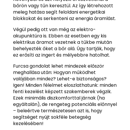
bőrön vagy tűn keresztül. Az így létrehozott
meleg hatása segít feloldani energetikai
blokkokat és serkenteni az energia áramlást.
Végül pedig ott van még az elektro-
akupunktúra is. Ebben az esetben egy kis
elektrikus áramot vezetnek a tűkbe miután
behelyezték őket a bőr alá. Úgy tartják, hogy
ez erősíti az ingert és mélyebbre hatolhat.
Furcsa gondolat lehet mindezek először
meghallása után: Hogyan működhet
valójában mindez? Lehet-e biztonságos?
Igen! Minden félelmet eloszlathatunk: minden
fenti kezelést képzett szakemberek végzik.
Ezek minimális diszkomforttal járnak (ha
egyáltalán), de rengeteg potenciális előnnyel
– beleértve természetesen azt is, hogy
segítséget nyújt sokféle betegség
kezelésében!