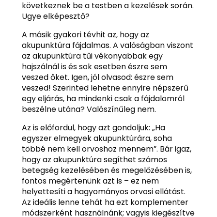
következnek be a testben a kezelések során.
Ugye elképesztő?
A másik gyakori tévhit az, hogy az
akupunktúra fájdalmas. A valóságban viszont
az akupunktúra tűi vékonyabbak egy
hajszálnál is és sok esetben észre sem
veszed őket. Igen, jól olvasod: észre sem
veszed! Szerinted lehetne ennyire népszerű
egy eljárás, ha mindenki csak a fájdalomról
beszélne utána? Valószínűleg nem.
Az is előfordul, hogy azt gondoljuk: „Ha
egyszer elmegyek akupunktúrára, soha
többé nem kell orvoshoz mennem”. Bár igaz,
hogy az akupunktúra segíthet számos
betegség kezelésében és megelőzésében is,
fontos megértenünk azt is – ez nem
helyettesíti a hagyományos orvosi ellátást.
Az ideális lenne tehát ha ezt komplementer
módszerként használnánk; vagyis kiegészítve