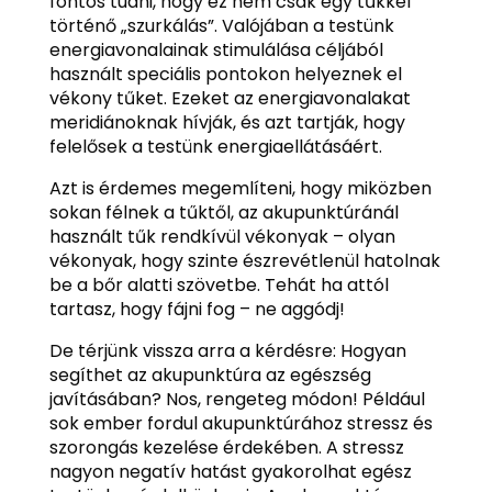
fontos tudni, hogy ez nem csak egy tűkkel
történő „szurkálás”. Valójában a testünk
energiavonalainak stimulálása céljából
használt speciális pontokon helyeznek el
vékony tűket. Ezeket az energiavonalakat
meridiánoknak hívják, és azt tartják, hogy
felelősek a testünk energiaellátásáért.
Azt is érdemes megemlíteni, hogy miközben
sokan félnek a tűktől, az akupunktúránál
használt tűk rendkívül vékonyak – olyan
vékonyak, hogy szinte észrevétlenül hatolnak
be a bőr alatti szövetbe. Tehát ha attól
tartasz, hogy fájni fog – ne aggódj!
De térjünk vissza arra a kérdésre: Hogyan
segíthet az akupunktúra az egészség
javításában? Nos, rengeteg módon! Például
sok ember fordul akupunktúrához stressz és
szorongás kezelése érdekében. A stressz
nagyon negatív hatást gyakorolhat egész