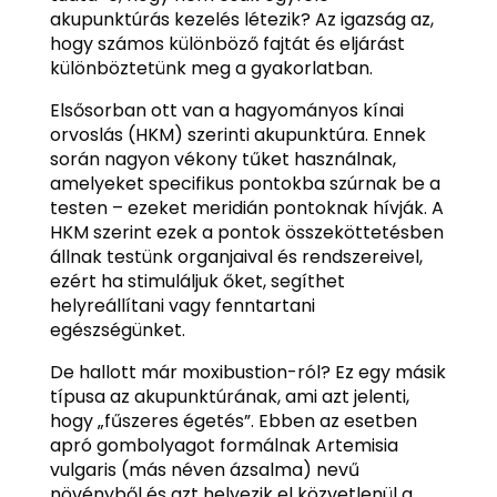
akupunktúrás kezelés létezik? Az igazság az,
hogy számos különböző fajtát és eljárást
különböztetünk meg a gyakorlatban.
Elsősorban ott van a hagyományos kínai
orvoslás (HKM) szerinti akupunktúra. Ennek
során nagyon vékony tűket használnak,
amelyeket specifikus pontokba szúrnak be a
testen – ezeket meridián pontoknak hívják. A
HKM szerint ezek a pontok összeköttetésben
állnak testünk organjaival és rendszereivel,
ezért ha stimuláljuk őket, segíthet
helyreállítani vagy fenntartani
egészségünket.
De hallott már moxibustion-ról? Ez egy másik
típusa az akupunktúrának, ami azt jelenti,
hogy „fűszeres égetés”. Ebben az esetben
apró gombolyagot formálnak Artemisia
vulgaris (más néven ázsalma) nevű
növényből és azt helyezik el közvetlenül a