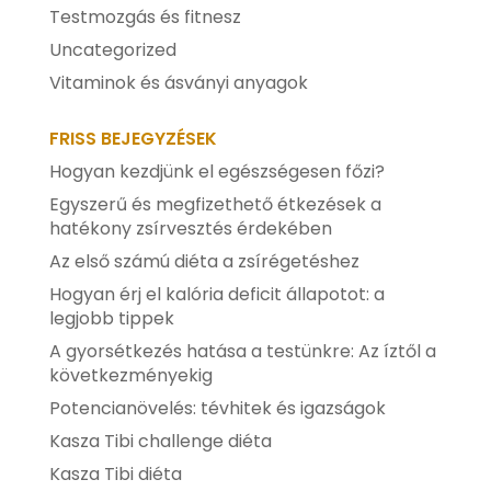
Testmozgás és fitnesz
Uncategorized
Vitaminok és ásványi anyagok
FRISS BEJEGYZÉSEK
Hogyan kezdjünk el egészségesen főzi?
Egyszerű és megfizethető étkezések a
hatékony zsírvesztés érdekében
Az első számú diéta a zsírégetéshez
Hogyan érj el kalória deficit állapotot: a
legjobb tippek
A gyorsétkezés hatása a testünkre: Az íztől a
következményekig
Potencianövelés: tévhitek és igazságok
Kasza Tibi challenge diéta
Kasza Tibi diéta