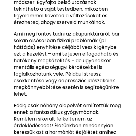
módszer. Egyfajta belső utazásnak
tekinthető a saját testedben, miközben
figyelemmel követed a változásokat és
érezheted, ahogy szerveid munkálnak.
Ami még fontos tudni az akupunktúráról; bár
sokan elsősorban fizikai problémák (pl.:
hátfájás) enyhítése céljából veszik igénybe
ezt a kezelést – ami teljesen elfogadható és
hatékony megközelítés – de ugyanakkor
mentális egészségügyi kérdésekkel is
foglalkozhatunk vele. Például stressz
csökkentése vagy depressziós időszakaink
megkönnyebbítése esetén is segítségünkre
lehet.
Eddig csak néhány alapelvét említettük meg
ennek a fantasztikus gyógymódnak.
Remélem sikerült felkeltenem az
érdeklődésedet! Életünkben mindannyian
keressük azt a harmóniát és jólétet amihez