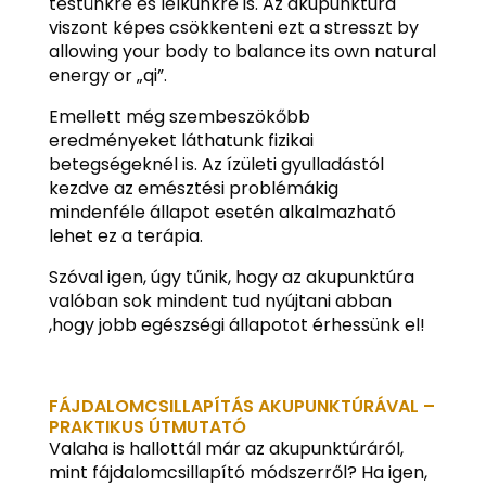
testünkre és lelkünkre is. Az akupunktúra
viszont képes csökkenteni ezt a stresszt by
allowing your body to balance its own natural
energy or „qi”.
Emellett még szembeszökőbb
eredményeket láthatunk fizikai
betegségeknél is. Az ízületi gyulladástól
kezdve az emésztési problémákig
mindenféle állapot esetén alkalmazható
lehet ez a terápia.
Szóval igen, úgy tűnik, hogy az akupunktúra
valóban sok mindent tud nyújtani abban
,hogy jobb egészségi állapotot érhessünk el!
FÁJDALOMCSILLAPÍTÁS AKUPUNKTÚRÁVAL –
PRAKTIKUS ÚTMUTATÓ
Valaha is hallottál már az akupunktúráról,
mint fájdalomcsillapító módszerről? Ha igen,