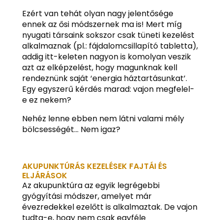
Ezért van tehát olyan nagy jelentősége
ennek az ősi módszernek ma is! Mert míg
nyugati társaink sokszor csak tüneti kezelést
alkalmaznak (pl.: fájdalomcsillapító tabletta),
addig itt-keleten nagyon is komolyan veszik
azt az elképzelést, hogy magunknak kell
rendeznünk saját ‘energia háztartásunkat’.
Egy egyszerű kérdés marad: vajon megfelel-
e ez nekem?
Nehéz lenne ebben nem látni valami mély
bölcsességét… Nem igaz?
AKUPUNKTÚRÁS KEZELÉSEK FAJTÁI ÉS
ELJÁRÁSOK
Az akupunktúra az egyik legrégebbi
gyógyítási módszer, amelyet már
évezredekkel ezelőtt is alkalmaztak. De vajon
tudta-e, hogy nem csak egyféle