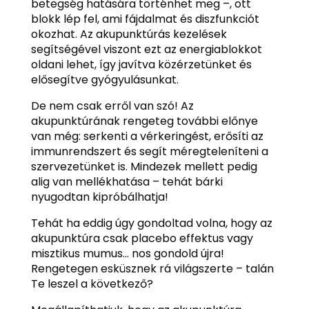
betegség hatására történhet meg –, ott
blokk lép fel, ami fájdalmat és diszfunkciót
okozhat. Az akupunktúrás kezelések
segítségével viszont ezt az energiablokkot
oldani lehet, így javítva közérzetünket és
elősegítve gyógyulásunkat.
De nem csak erről van szó! Az
akupunktúrának rengeteg további előnye
van még: serkenti a vérkeringést, erősíti az
immunrendszert és segít méregteleníteni a
szervezetünket is. Mindezek mellett pedig
alig van mellékhatása – tehát bárki
nyugodtan kipróbálhatja!
Tehát ha eddig úgy gondoltad volna, hogy az
akupunktúra csak placebo effektus vagy
misztikus mumus… nos gondold újra!
Rengetegen esküsznek rá világszerte – talán
Te leszel a következő?