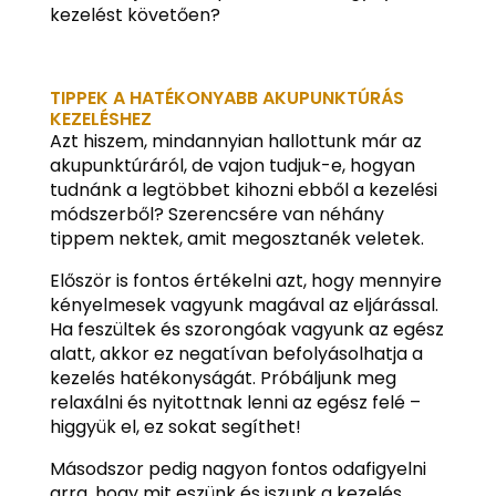
kezelést követően?
TIPPEK A HATÉKONYABB AKUPUNKTÚRÁS
KEZELÉSHEZ
Azt hiszem, mindannyian hallottunk már az
akupunktúráról, de vajon tudjuk-e, hogyan
tudnánk a legtöbbet kihozni ebből a kezelési
módszerből? Szerencsére van néhány
tippem nektek, amit megosztanék veletek.
Először is fontos értékelni azt, hogy mennyire
kényelmesek vagyunk magával az eljárással.
Ha feszültek és szorongóak vagyunk az egész
alatt, akkor ez negatívan befolyásolhatja a
kezelés hatékonyságát. Próbáljunk meg
relaxálni és nyitottnak lenni az egész felé –
higgyük el, ez sokat segíthet!
Másodszor pedig nagyon fontos odafigyelni
arra, hogy mit eszünk és iszunk a kezelés