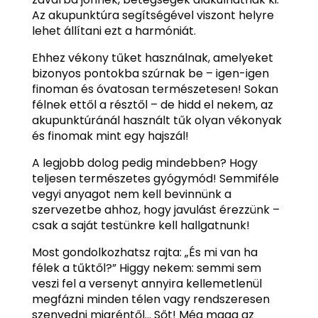
Az akupunktúra segítségével viszont helyre
lehet állítani ezt a harmóniát.
Ehhez vékony tűket használnak, amelyeket
bizonyos pontokba szúrnak be – igen-igen
finoman és óvatosan természetesen! Sokan
félnek ettől a résztől – de hidd el nekem, az
akupunktúránál használt tűk olyan vékonyak
és finomak mint egy hajszál!
A legjobb dolog pedig mindebben? Hogy
teljesen természetes gyógymód! Semmiféle
vegyi anyagot nem kell bevinnünk a
szervezetbe ahhoz, hogy javulást érezzünk –
csak a saját testünkre kell hallgatnunk!
Most gondolkozhatsz rajta: „És mi van ha
félek a tűktől?” Higgy nekem: semmi sem
veszi fel a versenyt annyira kellemetlenül
megfázni minden télen vagy rendszeresen
szenvedni migréntől… Sőt! Még maga az