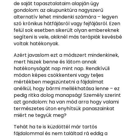
de saját tapasztalataim alapján úgy
gondolom: az akupunktúra nagyszerű
alternatív lehet mindenki számára – legyen
szó krónikus hátfájásról vagy fejfájásról. Ezen
felül sok esetben sikerült olyan embereknek
segíteni is vele, akiknél más terápiák kevésbé
voltak hatékonyak.
Azért javaslom ezt a módszert mindenkinek,
mert hiszek benne és látom annak
hatékonyságát nap mint nap. Rendkívüli
módon képes csökkenteni vagy teljes
mértékben megszüntetni a fájdalmat
anélkül, hogy bármi mellékhatása lenne – ez
pedig ritka dolog manapság! Személy szerint
azt gondolom: ha van mód arra hogy valami
természetes úton enyhítsük panaszainkat
miért ne tegyük meg?
Tehát ha te is küzdöttél már tartós
fájdalommal és nem találtad rá eddig a