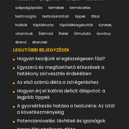
szépségápolás
termékek
természetes
testmozgás
testsúlykontroll:
tippek
titkai
trükkök
táplálkozás
táplálékkiegészítők
tünetek,
vitaminok
Életmód
Ételek
Útmutató
ásványi
étrend
étrendek
LEGUTÓBBI BEJEGYZÉSEK
Hogyan kezdjünk el egészségesen főzi?
Egyszerű és megfizethető étkezések a
hatékony zsírvesztés érdekében
Az első számú diéta a zsírégetéshez
Hogyan érj el kalória deficit állapotot: a
legjobb tippek
A gyorsétkezés hatása a testünkre: Az íztől
a következményekig
Potencianövelés: tévhitek és igazságok