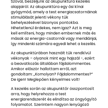
Szóval, beszéljünk az akupunktúra kezelés
alapjairól. Az akupunktúra egy ősi kínai
gyógymód, amely a test energiacsatornáinak
stimulálását jelenti vékony tűk
behelyezésével bizonyos pontokba.
Hihetetlenül érdekes, nem igaz? Azt is meg
kell említeni, hogy minden embernek más és
másak az energia-csatornái vagy meridiánjai,
így mindenki számára egyedi lehet a kezelés.
Az akupunktúrában használt tűk rendkívül
vékonyak – olyanok mint egy hajszál -, ezért
a beavatkozás általában fájdalommentes.
Amikor először hallottam erről, azt
gondoltam: „Komolyan? Fájdalommentes?”
De igen! Meglepően kényelmes volt!
A kezelés során az akupunktőr összpontosít
arra, hogy helyrehozza a test
energiarendszerét és elindítsa az öngyógyító
folyamatot. Szerintem nagyon lenyűgöző