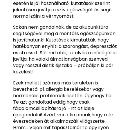
esetén is jól használható: kutatások szerint
jelentősen javítja a szív egészségét és segít
normalizálni a vérnyomást.
Sokan nem gondolnák, de az akupunktúra
segítségével még a mentális egészségünkön
is javíthatunk! Kutatások kimutatták, hogy
hatékonyan enyhíti a szorongást, depressziót
és stresszt. Sőt mi több, az alvás minőségét is
javítja: ha valaki álmatlanságban szenved
vagy rosszul alszik éjszaka – próbáljon ki pár
kezelést!
Ezek mellett számos más területen is
bevethető: pl. allergia kezelésekor vagy
hormonális problémák esetén. Úgyhogy ha
Te azt gondoltad eddig,hogy csak
fájdalomcsillapításra jó – itt az ideje
újragondolni! Azért van oka annak,hogy már
évezredeken át alkalmazzák világszerte…
Hmm… Vajon mit tapasztalnál Te egy ilyen