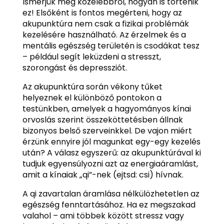
Ismerjük meg közelebbről, hogyan is történik
ez! Elsőként is fontos megérteni, hogy az
akupunktúra nem csak a fizikai problémák
kezelésére használható. Az érzelmek és a
mentális egészség területén is csodákat tesz
– például segít leküzdeni a stresszt,
szorongást és depressziót.
Az akupunktúra során vékony tűket
helyeznek el különböző pontokon a
testünkben, amelyek a hagyományos kínai
orvoslás szerint összeköttetésben állnak
bizonyos belső szerveinkkel. De vajon miért
érzünk ennyire jól magunkat egy-egy kezelés
után? A válasz egyszerű: az akupunktúrával ki
tudjuk egyensúlyozni azt az energiaáramlást,
amit a kínaiak „qi”-nek (ejtsd: csi) hívnak.
A qi zavartalan áramlása nélkülözhetetlen az
egészség fenntartásához. Ha ez megszakad
valahol – ami többek között stressz vagy