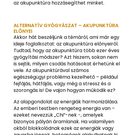
az akupunktúra hozzásegíthet minket.
ALTERNATÍV GYÓGYÁSZAT – AKUPUNKTÚRA
ELŐNYEI
Akkor hát beszéljünk a témáról, ami már egy
ideje foglalkoztat: az akupunktúra előnyeiről.
Tudtad, hogy az akupunktúra több ezer éves
gyógyítási módszer? Azt hiszem, sokan nem
is sejtik, milyen csodás hatásokat érhetünk el
vele. Az akupunktúrával számos
egészségügyi probléma kezelhető – például
fejfájás, hátfájás, vagy még a stressz és a
szorongás is! De vajon hogyan működik ez?
Az alapgondolat az energiák harmonizálása.
Az emberi testben rengeteg energia van –
ezeket nevezzük „Chi”-nek -, amelyek
bizonyos pályán áramlanak. Ha valamilyen
okból blokkolódnak ezek az energiák vagy
zavarba jönnek, betegségek alakulhatnak ki.