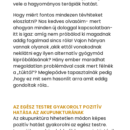
vele a hagyományos terápiák hatást.
Hogy miért fontos mindezen tévhiteket
eloszlatni? Nos kedves olvasóim- mert
ahogyan minden új dologgal kapcsolatban-
itt is igaz: amíg nem próbálod ki magadnak
addig fogalmad sincs róla! Vajon hányan
vannak olyanok ,akik ettől vonakodnak
nekilátni egy ilyen alternatív gyógymód
kipróbálásának? Hány ember maradhat
megoldatlan problémával csak mert félnék
a „tűktől”? Meglepődve tapasztalnák pedig
,hogy ez mit sem hasonlít arra amit eddig
gondoltak róla…
AZ EGÉSZ TESTRE GYAKOROLT POZITÍV
HATÁSA AZ AKUPUNKTURÁNAK
Az akupunktúra hihetetlen módon képes
pozitív hatást gyakorolni az egész testre.