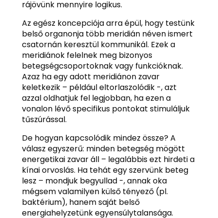
rájövünk mennyire logikus.
Az egész koncepciója arra épül, hogy testünk
belső organonja több meridián néven ismert
csatornán keresztül kommunikál. Ezek a
meridiánok felelnek meg bizonyos
betegségcsoportoknak vagy funkcióknak.
Azaz ha egy adott meridiánon zavar
keletkezik – például eltorlaszolódik -, azt
azzal oldhatjuk fel legjobban, ha ezen a
vonalon lévő specifikus pontokat stimuláljuk
tűszúrással.
De hogyan kapcsolódik mindez össze? A
válasz egyszerű: minden betegség mögött
energetikai zavar áll – legalábbis ezt hirdeti a
kínai orvoslás. Ha tehát egy szervünk beteg
lesz – mondjuk begyullad -, annak oka
mégsem valamilyen külső tényező (pl.
baktérium), hanem saját belső
energiahelyzetünk egyensúlytalansága.