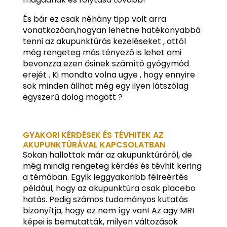
És bár ez csak néhány tipp volt arra
vonatkozóan,hogyan lehetne hatékonyabbá
tenni az akupunktúrás kezeléseket , attól
még rengeteg más tényező is lehet ami
bevonzza ezen ősinek számító gyógymód
erejét . Ki mondta volna ugye , hogy ennyire
sok minden állhat még egy ilyen látszólag
egyszerű dolog mögött ?
GYAKORI KÉRDÉSEK ÉS TÉVHITEK AZ
AKUPUNKTÚRÁVAL KAPCSOLATBAN
Sokan hallottak már az akupunktúráról, de
még mindig rengeteg kérdés és tévhit kering
a témában. Egyik leggyakoribb félreértés
például, hogy az akupunktúra csak placebo
hatás. Pedig számos tudományos kutatás
bizonyítja, hogy ez nem így van! Az agy MRI
képei is bemutatták, milyen változások