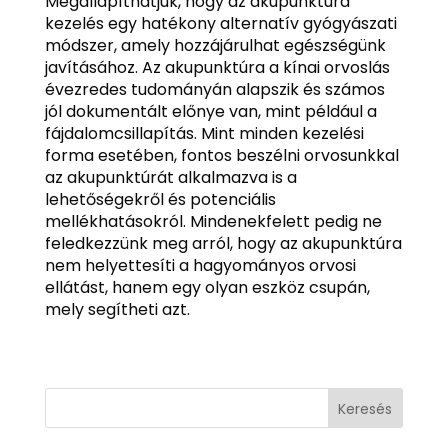
Megállapíthatjuk, hogy az akupunktúra
kezelés egy hatékony alternatív gyógyászati
módszer, amely hozzájárulhat egészségünk
javításához. Az akupunktúra a kínai orvoslás
évezredes tudományán alapszik és számos
jól dokumentált előnye van, mint például a
fájdalomcsillapítás. Mint minden kezelési
forma esetében, fontos beszélni orvosunkkal
az akupunktúrát alkalmazva is a
lehetőségekről és potenciális
mellékhatásokról. Mindenekfelett pedig ne
feledkezzünk meg arról, hogy az akupunktúra
nem helyettesíti a hagyományos orvosi
ellátást, hanem egy olyan eszköz csupán,
mely segítheti azt.