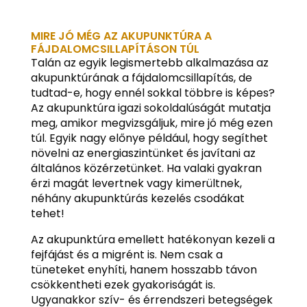
MIRE JÓ MÉG AZ AKUPUNKTÚRA A
FÁJDALOMCSILLAPÍTÁSON TÚL
Talán az egyik legismertebb alkalmazása az
akupunktúrának a fájdalomcsillapítás, de
tudtad-e, hogy ennél sokkal többre is képes?
Az akupunktúra igazi sokoldalúságát mutatja
meg, amikor megvizsgáljuk, mire jó még ezen
túl. Egyik nagy előnye például, hogy segíthet
növelni az energiaszintünket és javítani az
általános közérzetünket. Ha valaki gyakran
érzi magát levertnek vagy kimerültnek,
néhány akupunktúrás kezelés csodákat
tehet!
Az akupunktúra emellett hatékonyan kezeli a
fejfájást és a migrént is. Nem csak a
tüneteket enyhíti, hanem hosszabb távon
csökkentheti ezek gyakoriságát is.
Ugyanakkor szív- és érrendszeri betegségek