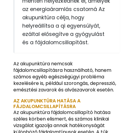
mentén helyezkednek el, amelyek
az energiaáramlás csatorná Az
akupunktúra célja, hogy
helyreállítsa a qi egyensúlyát,
ezáltal elősegítve a gyógyulást
és a fájdalomcsillapítást.
Az akupunktúra nemcsak
fájdalomcsillapításra használható, hanem
számos egyéb egészségügyi probléma
kezelésére is, például szorongás, depresszió,
emésztési zavarok és alvászavarok esetén.
AZ AKUPUNKTÚRA HATÁSA A
FÁJDALOMCSILLAPÍTÁSRA
Az akupunktúra fájdalomcsillapító hatása
széles körben elismert, és számos klinikai
vizsgálat igazolja annak hatékonyságát
különböző fájdalomtípusok esetén. A tűk