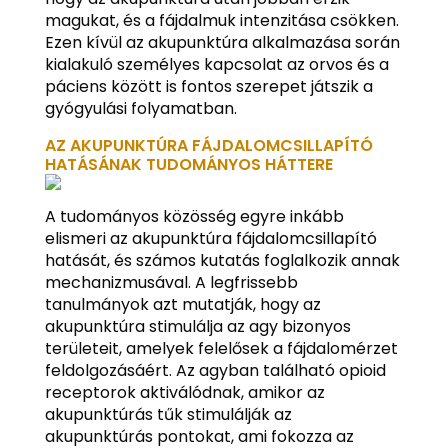
magukat, és a fájdalmuk intenzitása csökken.
Ezen kívül az akupunktúra alkalmazása során
kialakuló személyes kapcsolat az orvos és a
páciens között is fontos szerepet játszik a
gyógyulási folyamatban.
AZ AKUPUNKTÚRA FÁJDALOMCSILLAPÍTÓ
HATÁSÁNAK TUDOMÁNYOS HÁTTERE
A tudományos közösség egyre inkább
elismeri az akupunktúra fájdalomcsillapító
hatását, és számos kutatás foglalkozik annak
mechanizmusával. A legfrissebb
tanulmányok azt mutatják, hogy az
akupunktúra stimulálja az agy bizonyos
területeit, amelyek felelősek a fájdalomérzet
feldolgozásáért. Az agyban található opioid
receptorok aktiválódnak, amikor az
akupunktúrás tűk stimulálják az
akupunktúrás pontokat, ami fokozza az