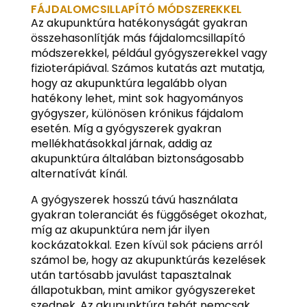
FÁJDALOMCSILLAPÍTÓ MÓDSZEREKKEL
Az akupunktúra hatékonyságát gyakran
összehasonlítják más fájdalomcsillapító
módszerekkel, például gyógyszerekkel vagy
fizioterápiával. Számos kutatás azt mutatja,
hogy az akupunktúra legalább olyan
hatékony lehet, mint sok hagyományos
gyógyszer, különösen krónikus fájdalom
esetén. Míg a gyógyszerek gyakran
mellékhatásokkal járnak, addig az
akupunktúra általában biztonságosabb
alternatívát kínál.
A gyógyszerek hosszú távú használata
gyakran toleranciát és függőséget okozhat,
míg az akupunktúra nem jár ilyen
kockázatokkal. Ezen kívül sok páciens arról
számol be, hogy az akupunktúrás kezelések
után tartósabb javulást tapasztalnak
állapotukban, mint amikor gyógyszereket
szednek. Az akupunktúra tehát nemcsak