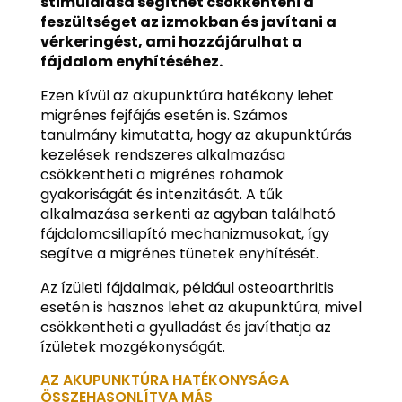
stimulálása segíthet csökkenteni a
feszültséget az izmokban és javítani a
vérkeringést, ami hozzájárulhat a
fájdalom enyhítéséhez.
Ezen kívül az akupunktúra hatékony lehet
migrénes fejfájás esetén is. Számos
tanulmány kimutatta, hogy az akupunktúrás
kezelések rendszeres alkalmazása
csökkentheti a migrénes rohamok
gyakoriságát és intenzitását. A tűk
alkalmazása serkenti az agyban található
fájdalomcsillapító mechanizmusokat, így
segítve a migrénes tünetek enyhítését.
Az ízületi fájdalmak, például osteoarthritis
esetén is hasznos lehet az akupunktúra, mivel
csökkentheti a gyulladást és javíthatja az
ízületek mozgékonyságát.
AZ AKUPUNKTÚRA HATÉKONYSÁGA
ÖSSZEHASONLÍTVA MÁS