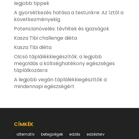
legjobb tippek
A gyorsétkezés hatása a testünkre: Az íztől a
következményekig
Potencianövelés: tévhitek és igazságok
Kasza Tibi challenge diéta
Kasza Tibi diéta
Olcsó táplálékkiegészítők: a legjobb
megoldás a költséghatékony egészséges
táplálkozásra
A legjobb vegán táplálékkiegészítők a
mindennapi egészségért
CÍMKÉK
alternatív
betegségek
edzés
edzésterv