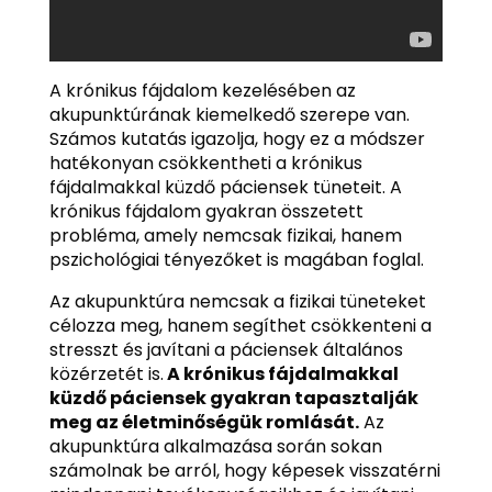
A krónikus fájdalom kezelésében az
akupunktúrának kiemelkedő szerepe van.
Számos kutatás igazolja, hogy ez a módszer
hatékonyan csökkentheti a krónikus
fájdalmakkal küzdő páciensek tüneteit. A
krónikus fájdalom gyakran összetett
probléma, amely nemcsak fizikai, hanem
pszichológiai tényezőket is magában foglal.
Az akupunktúra nemcsak a fizikai tüneteket
célozza meg, hanem segíthet csökkenteni a
stresszt és javítani a páciensek általános
közérzetét is.
A krónikus fájdalmakkal
küzdő páciensek gyakran tapasztalják
meg az életminőségük romlását.
Az
akupunktúra alkalmazása során sokan
számolnak be arról, hogy képesek visszatérni