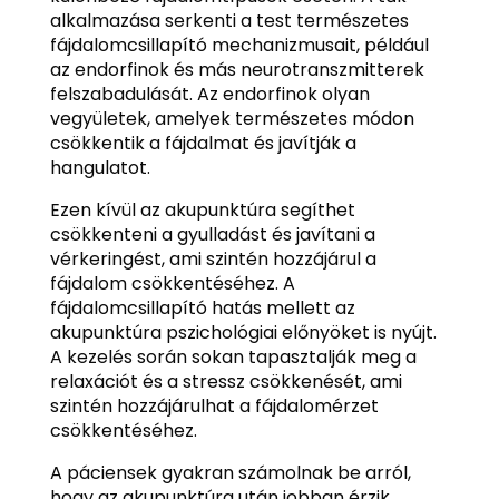
alkalmazása serkenti a test természetes
fájdalomcsillapító mechanizmusait, például
az endorfinok és más neurotranszmitterek
felszabadulását. Az endorfinok olyan
vegyületek, amelyek természetes módon
csökkentik a fájdalmat és javítják a
hangulatot.
Ezen kívül az akupunktúra segíthet
csökkenteni a gyulladást és javítani a
vérkeringést, ami szintén hozzájárul a
fájdalom csökkentéséhez. A
fájdalomcsillapító hatás mellett az
akupunktúra pszichológiai előnyöket is nyújt.
A kezelés során sokan tapasztalják meg a
relaxációt és a stressz csökkenését, ami
szintén hozzájárulhat a fájdalomérzet
csökkentéséhez.
A páciensek gyakran számolnak be arról,
hogy az akupunktúra után jobban érzik