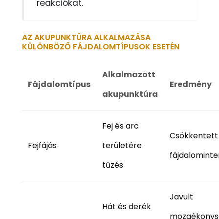
reakciókat.
AZ AKUPUNKTÚRA ALKALMAZÁSA
KÜLÖNBÖZŐ FÁJDALOMTÍPUSOK ESETÉN
Alkalmazott
Fájdalomtípus
Eredmény
akupunktúra
Fej és arc
Csökkentett
Fejfájás
területére
fájdalominte
tűzés
Javult
Hát és derék
mozgékonys