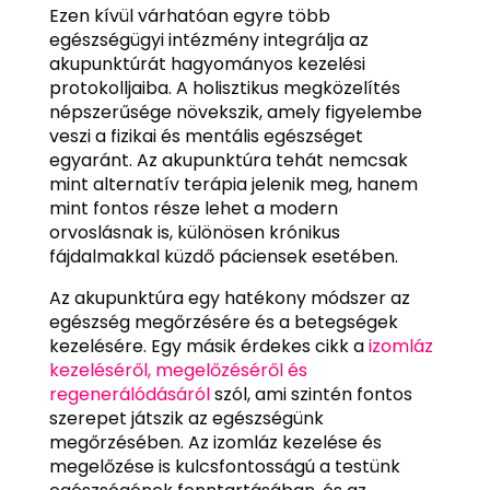
Ezen kívül várhatóan egyre több
egészségügyi intézmény integrálja az
akupunktúrát hagyományos kezelési
protokolljaiba. A holisztikus megközelítés
népszerűsége növekszik, amely figyelembe
veszi a fizikai és mentális egészséget
egyaránt. Az akupunktúra tehát nemcsak
mint alternatív terápia jelenik meg, hanem
mint fontos része lehet a modern
orvoslásnak is, különösen krónikus
fájdalmakkal küzdő páciensek esetében.
Az akupunktúra egy hatékony módszer az
egészség megőrzésére és a betegségek
kezelésére. Egy másik érdekes cikk a
izomláz
kezeléséről, megelőzéséről és
regenerálódásáról
szól, ami szintén fontos
szerepet játszik az egészségünk
megőrzésében. Az izomláz kezelése és
megelőzése is kulcsfontosságú a testünk