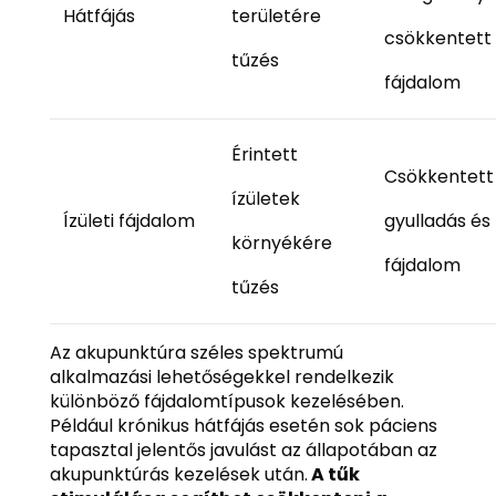
Hátfájás
területére
csökkentett
tűzés
fájdalom
Érintett
Csökkentett
ízületek
Ízületi fájdalom
gyulladás és
környékére
fájdalom
tűzés
Az akupunktúra széles spektrumú
alkalmazási lehetőségekkel rendelkezik
különböző fájdalomtípusok kezelésében.
Például krónikus hátfájás esetén sok páciens
tapasztal jelentős javulást az állapotában az
akupunktúrás kezelések után.
A tűk