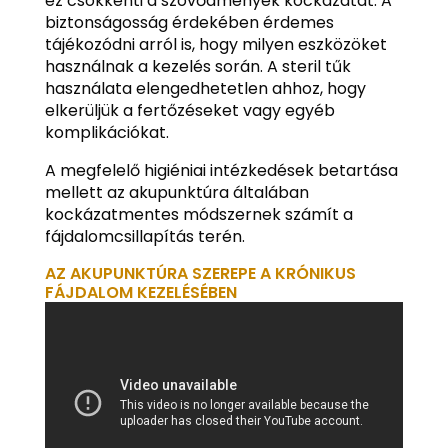
ez csökkenti a szövődmények kockázatát. A
biztonságosság érdekében érdemes
tájékozódni arról is, hogy milyen eszközöket
használnak a kezelés során. A steril tűk
használata elengedhetetlen ahhoz, hogy
elkerüljük a fertőzéseket vagy egyéb
komplikációkat.
A megfelelő higiéniai intézkedések betartása
mellett az akupunktúra általában
kockázatmentes módszernek számít a
fájdalomcsillapítás terén.
AZ AKUPUNKTÚRA SZEREPE A KRÓNIKUS
FÁJDALOM KEZELÉSÉBEN