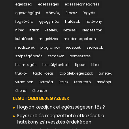
egészség
egészséges
egészségmegőrzés
egészségügyi
előnyök,
fitnesz
fogyás
fogyókúra
gyógymód
hatások
hatékony
hírek
italok
kezelés,
kezelési
kiegészítők:
kutatások
megelőzés
mindennapokban
módszerek
programok
receptek
szokások
szépségápolás
termékek
természetes
testmozgás
testsúlykontroll:
tippek
titkai
trükkök
táplálkozás
táplálékkiegészítők
tünetek,
vitaminok
Életmód
Ételek
Útmutató
ásványi
étrend
étrendek
LEGUTÓBBI BEJEGYZÉSEK
Hogyan kezdjünk el egészségesen főzi?
Egyszerű és megfizethető étkezések a
hatékony zsírvesztés érdekében