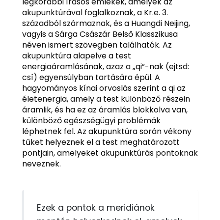
legkorábbi írásos emlékek, amelyek az
akupunktúrával foglalkoznak, a Kr.e. 3.
századból származnak, és a Huangdi Neijing,
vagyis a Sárga Császár Belső Klasszikusa
néven ismert szövegben találhatók. Az
akupunktúra alapelve a test
energiaáramlásának, azaz a „qi”-nak (ejtsd:
csí) egyensúlyban tartására épül. A
hagyományos kínai orvoslás szerint a qi az
életenergia, amely a test különböző részein
áramlik, és ha ez az áramlás blokkolva van,
különböző egészségügyi problémák
léphetnek fel. Az akupunktúra során vékony
tűket helyeznek el a test meghatározott
pontjain, amelyeket akupunktúrás pontoknak
neveznek.
Ezek a pontok a meridiánok