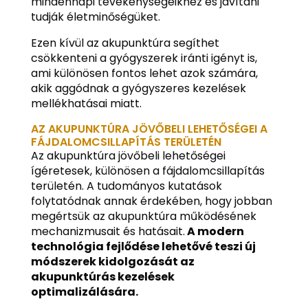
mindennapi tevékenységeikhez és javítani
tudják életminőségüket.
Ezen kívül az akupunktúra segíthet
csökkenteni a gyógyszerek iránti igényt is,
ami különösen fontos lehet azok számára,
akik aggódnak a gyógyszeres kezelések
mellékhatásai miatt.
AZ AKUPUNKTÚRA JÖVŐBELI LEHETŐSÉGEI A
FÁJDALOMCSILLAPÍTÁS TERÜLETÉN
Az akupunktúra jövőbeli lehetőségei
ígéretesek, különösen a fájdalomcsillapítás
területén. A tudományos kutatások
folytatódnak annak érdekében, hogy jobban
megértsük az akupunktúra működésének
mechanizmusait és hatásait.
A modern
technológia fejlődése lehetővé teszi új
módszerek kidolgozását az
akupunktúrás kezelések
optimalizálására.