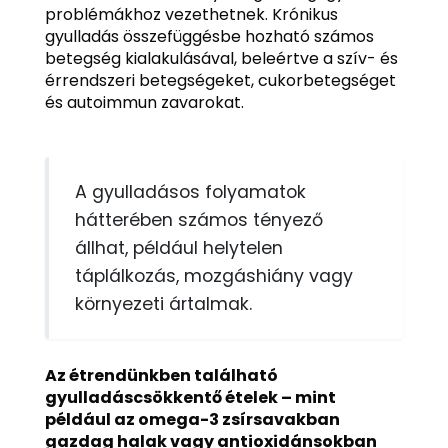
problémákhoz vezethetnek. Krónikus
gyulladás összefüggésbe hozható számos
betegség kialakulásával, beleértve a szív- és
érrendszeri betegségeket, cukorbetegséget
és autoimmun zavarokat.
A gyulladásos folyamatok
hátterében számos tényező
állhat, például helytelen
táplálkozás, mozgáshiány vagy
környezeti ártalmak.
Az étrendünkben található
gyulladáscsökkentő ételek – mint
például az omega-3 zsírsavakban
gazdag halak vagy antioxidánsokban