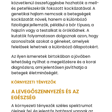
közvetlenül összefüggésbe hozhatók a mell-
és petefészekrák fokozott kockázatával. A
genetikai hajlam nemcsak a betegségek
kockázatát növeli, hanem a különböző
fiziológiai jellemzők, például a bőr típusa, a
hajszín vagy a testalkat is öröklődnek. A
kutatók folyamatosan dolgoznak azon, hogy
azonosítsák azokat a géneket, amelyek
felelősek lehetnek a különböző állapotokért.
Az ilyen ismeretek birtokában a jövőben
lehetőség nyílhat a megelőzésre és a korai
diagnózisra, ami jelentősen javíthatja a
betegek életminőségét.
KÖRNYEZETI TÉNYEZŐK
A LEVEGŐSZENNYEZÉS ÉS AZ
EGÉSZSÉG
A környezeti tényezők széles spektrumot
ölelnek fel, és jelentős hatással vannak az