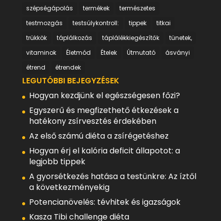
szépségápolás
termékek
természetes
testmozgás
testsúlykontroll:
tippek
titkai
trükkök
táplálkozás
táplálékkiegészítők
tünetek,
vitaminok
Életmód
Ételek
Útmutató
ásványi
étrend
étrendek
LEGUTÓBBI BEJEGYZÉSEK
Hogyan kezdjünk el egészségesen főzi?
Egyszerű és megfizethető étkezések a
hatékony zsírvesztés érdekében
Az első számú diéta a zsírégetéshez
Hogyan érj el kalória deficit állapotot: a
legjobb tippek
A gyorsétkezés hatása a testünkre: Az íztől
a következményekig
Potencianövelés: tévhitek és igazságok
Kasza Tibi challenge diéta