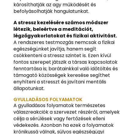
károsíthatják az agy működését és
befolyásolhatják hangulatunkat.
A stressz kezelésére számos módszer
létezik, beleértve a meditációt,
légzőgyakorlatokat és fizikai aktivitást.
A rendszeres testmozgás nemcsak a fizikai
egészségünket javítja, hanem segít
csökkenteni a stressz szintet is. Ezen kívül
fontos szerepet játszik a társas kapcsolatok
fenntartása is; barátainkkal való időtöltés és
támogató közösségek keresése segíthet
enyhíteni a stresszt és javítani mentális
állapotunkat.
GYULLADÁSOS FOLYAMATOK
A gyulladásos folyamatok természetes
válaszreakciók a szervezet részéről, amelyek
célja a sérülések vagy fertőzések elleni
védekezés. Azonban ha ezek a folyamatok
krónikussá válnak, súlyos egészségügyi