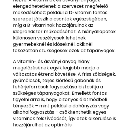
elengedhetetlenek a szervezet megfelelő
működéséhez; például a D-vitamin fontos
szerepet játszik a csontok egészségében,
míg a B-vitaminok hozzájárulnak az
idegrendszer működéséhez. A hiányállapotok
különösen veszélyesek lehetnek
gyermekeknél és időseknél, akiknél
fokozottan szükségesek ezek az tápanyagok.
A vitamin- és ásványi anyag hiány
megelőzésének egyik legjobb módja a
változatos étrend követése. A friss zöldségek,
gyümölcsök, teljes kiőrlésű gabonák és
fehérjeforrások fogyasztása biztosítja a
szükséges tápanyagokat. Emellett fontos
figyelni arra is, hogy bizonyos életmódbeli
tényezők – mint például a dohányzás vagy
alkoholfogyasztás – csökkenthetik egyes
vitaminok felszívódását, így ezek elkerülése is
hozzájárulhat az optimális