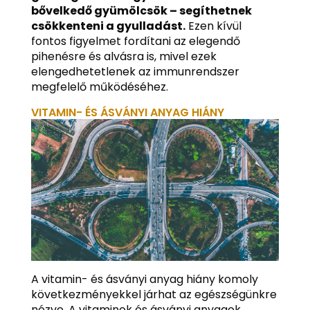
bővelkedő gyümölcsök – segíthetnek
csökkenteni a gyulladást.
Ezen kívül
fontos figyelmet fordítani az elegendő
pihenésre és alvásra is, mivel ezek
elengedhetetlenek az immunrendszer
megfelelő működéséhez.
VITAMIN- ÉS ÁSVÁNYI ANYAG HIÁNY
A vitamin- és ásványi anyag hiány komoly
következményekkel járhat az egészségünkre
nézve. A vitaminok és ásványi anyagok