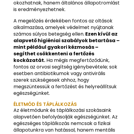
okozhatnak, hanem általános állapotromlást
is eredményezhetnek.
A megelőzés érdekében fontos az oltások
alkalmazása, amelyek védelmet nyújtanak
számos súlyos betegség ellen.
Ezen kívül az
alapvető higiéniai szabályok betartása –
mint például gyakori kézmosás –
segíthet csökkenteni a fertőzés
kockázatát.
Ha mégis megfertőződünk,
fontos az orvosi segítség igénybevétele; sok
esetben antibiotikumok vagy antivirális
szerek szükségesek ahhoz, hogy
megszüntessük a fertőzést és helyreállítsuk
egészségünket.
ÉLETMÓD ÉS TÁPLÁLKOZÁS
Az életmódunk és táplálkozási szokásaink
alapvetően befolyásolják egészségünket. Az
egészséges táplálkozás nemcsak a fizikai
állapotunkra van hatással, hanem mentális