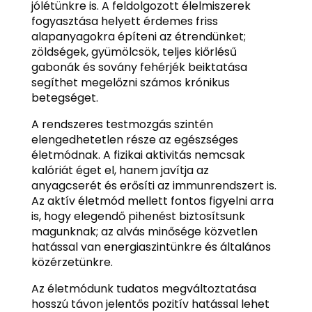
jólétünkre is. A feldolgozott élelmiszerek
fogyasztása helyett érdemes friss
alapanyagokra építeni az étrendünket;
zöldségek, gyümölcsök, teljes kiőrlésű
gabonák és sovány fehérjék beiktatása
segíthet megelőzni számos krónikus
betegséget.
A rendszeres testmozgás szintén
elengedhetetlen része az egészséges
életmódnak. A fizikai aktivitás nemcsak
kalóriát éget el, hanem javítja az
anyagcserét és erősíti az immunrendszert is.
Az aktív életmód mellett fontos figyelni arra
is, hogy elegendő pihenést biztosítsunk
magunknak; az alvás minősége közvetlen
hatással van energiaszintünkre és általános
közérzetünkre.
Az életmódunk tudatos megváltoztatása
hosszú távon jelentős pozitív hatással lehet