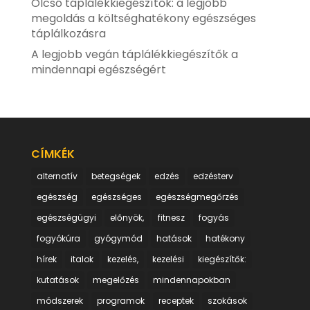
Olcsó táplálékkiegészítők: a legjobb
megoldás a költséghatékony egészséges
táplálkozásra
A legjobb vegán táplálékkiegészítők a
mindennapi egészségért
CÍMKÉK
alternatív
betegségek
edzés
edzésterv
egészség
egészséges
egészségmegőrzés
egészségügyi
előnyök,
fitnesz
fogyás
fogyókúra
gyógymód
hatások
hatékony
hírek
italok
kezelés,
kezelési
kiegészítők:
kutatások
megelőzés
mindennapokban
módszerek
programok
receptek
szokások