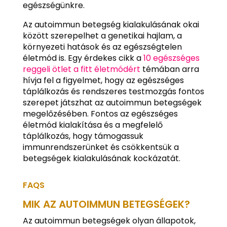
egészségünkre.
Az autoimmun betegség kialakulásának okai
között szerepelhet a genetikai hajlam, a
környezeti hatások és az egészségtelen
életmód is. Egy érdekes cikk a
10 egészséges
reggeli ötlet a fitt életmódért
témában arra
hívja fel a figyelmet, hogy az egészséges
táplálkozás és rendszeres testmozgás fontos
szerepet játszhat az autoimmun betegségek
megelőzésében. Fontos az egészséges
életmód kialakítása és a megfelelő
táplálkozás, hogy támogassuk
immunrendszerünket és csökkentsük a
betegségek kialakulásának kockázatát.
FAQS
MIK AZ AUTOIMMUN BETEGSÉGEK?
Az autoimmun betegségek olyan állapotok,