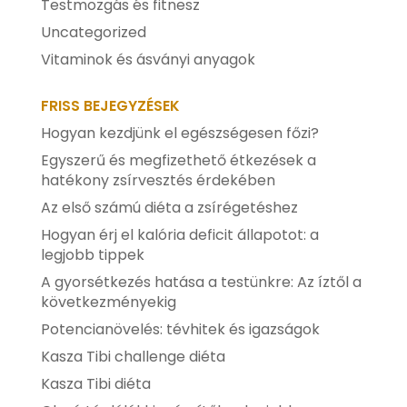
Testmozgás és fitnesz
Uncategorized
Vitaminok és ásványi anyagok
FRISS BEJEGYZÉSEK
Hogyan kezdjünk el egészségesen főzi?
Egyszerű és megfizethető étkezések a
hatékony zsírvesztés érdekében
Az első számú diéta a zsírégetéshez
Hogyan érj el kalória deficit állapotot: a
legjobb tippek
A gyorsétkezés hatása a testünkre: Az íztől a
következményekig
Potencianövelés: tévhitek és igazságok
Kasza Tibi challenge diéta
Kasza Tibi diéta