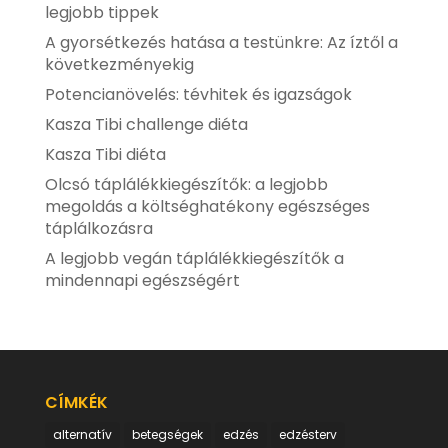
legjobb tippek
A gyorsétkezés hatása a testünkre: Az íztől a
következményekig
Potencianövelés: tévhitek és igazságok
Kasza Tibi challenge diéta
Kasza Tibi diéta
Olcsó táplálékkiegészítők: a legjobb
megoldás a költséghatékony egészséges
táplálkozásra
A legjobb vegán táplálékkiegészítők a
mindennapi egészségért
CÍMKÉK
alternatív
betegségek
edzés
edzésterv