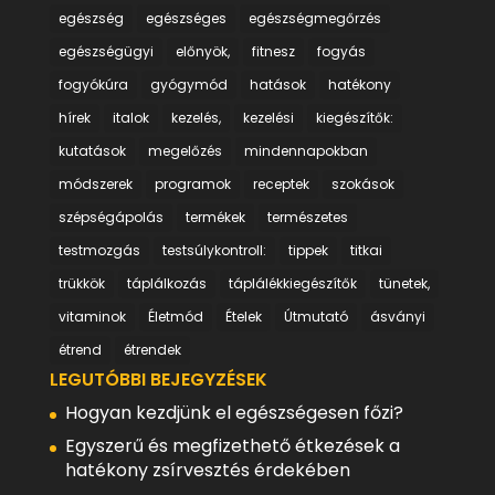
egészség
egészséges
egészségmegőrzés
egészségügyi
előnyök,
fitnesz
fogyás
fogyókúra
gyógymód
hatások
hatékony
hírek
italok
kezelés,
kezelési
kiegészítők:
kutatások
megelőzés
mindennapokban
módszerek
programok
receptek
szokások
szépségápolás
termékek
természetes
testmozgás
testsúlykontroll:
tippek
titkai
trükkök
táplálkozás
táplálékkiegészítők
tünetek,
vitaminok
Életmód
Ételek
Útmutató
ásványi
étrend
étrendek
LEGUTÓBBI BEJEGYZÉSEK
Hogyan kezdjünk el egészségesen főzi?
Egyszerű és megfizethető étkezések a
hatékony zsírvesztés érdekében