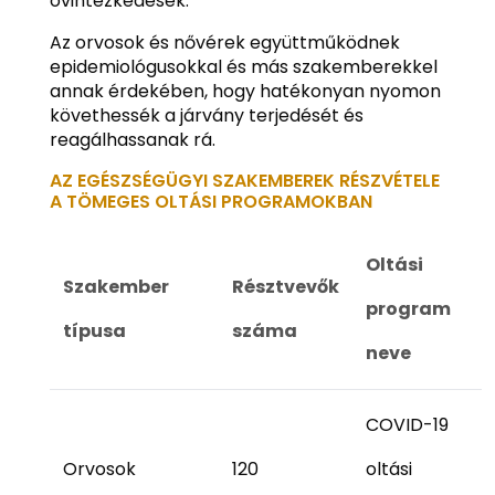
óvintézkedések.
Az orvosok és nővérek együttműködnek
epidemiológusokkal és más szakemberekkel
annak érdekében, hogy hatékonyan nyomon
követhessék a járvány terjedését és
reagálhassanak rá.
AZ EGÉSZSÉGÜGYI SZAKEMBEREK RÉSZVÉTELE
A TÖMEGES OLTÁSI PROGRAMOKBAN
Oltási
Szakember
Résztvevők
program
típusa
száma
neve
COVID-19
Orvosok
120
oltási