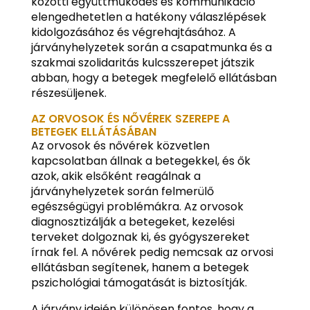
közötti együttműködés és kommunikáció
elengedhetetlen a hatékony válaszlépések
kidolgozásához és végrehajtásához. A
járványhelyzetek során a csapatmunka és a
szakmai szolidaritás kulcsszerepet játszik
abban, hogy a betegek megfelelő ellátásban
részesüljenek.
AZ ORVOSOK ÉS NŐVÉREK SZEREPE A
BETEGEK ELLÁTÁSÁBAN
Az orvosok és nővérek közvetlen
kapcsolatban állnak a betegekkel, és ők
azok, akik elsőként reagálnak a
járványhelyzetek során felmerülő
egészségügyi problémákra. Az orvosok
diagnosztizálják a betegeket, kezelési
terveket dolgoznak ki, és gyógyszereket
írnak fel. A nővérek pedig nemcsak az orvosi
ellátásban segítenek, hanem a betegek
pszichológiai támogatását is biztosítják.
A járvány idején különösen fontos, hogy a