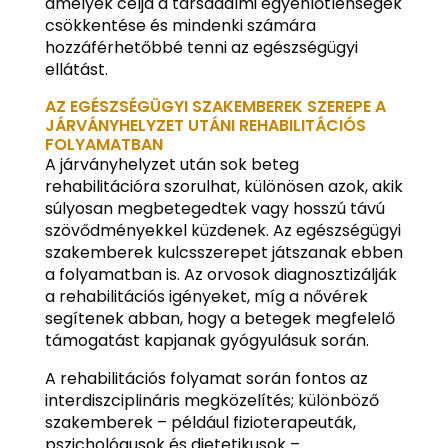
amelyek célja a társadalmi egyenlőtlenségek
csökkentése és mindenki számára
hozzáférhetőbbé tenni az egészségügyi
ellátást.
AZ EGÉSZSÉGÜGYI SZAKEMBEREK SZEREPE A
JÁRVÁNYHELYZET UTÁNI REHABILITÁCIÓS
FOLYAMATBAN
A járványhelyzet után sok beteg
rehabilitációra szorulhat, különösen azok, akik
súlyosan megbetegedtek vagy hosszú távú
szövődményekkel küzdenek. Az egészségügyi
szakemberek kulcsszerepet játszanak ebben
a folyamatban is. Az orvosok diagnosztizálják
a rehabilitációs igényeket, míg a nővérek
segítenek abban, hogy a betegek megfelelő
támogatást kapjanak gyógyulásuk során.
A rehabilitációs folyamat során fontos az
interdiszciplináris megközelítés; különböző
szakemberek – például fizioterapeuták,
pszichológusok és dietetikusok –