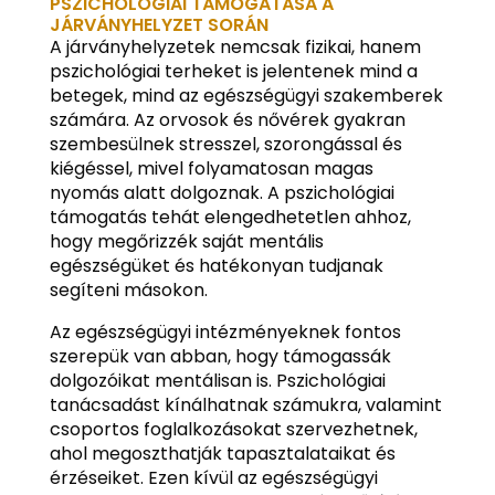
PSZICHOLÓGIAI TÁMOGATÁSA A
JÁRVÁNYHELYZET SORÁN
A járványhelyzetek nemcsak fizikai, hanem
pszichológiai terheket is jelentenek mind a
betegek, mind az egészségügyi szakemberek
számára. Az orvosok és nővérek gyakran
szembesülnek stresszel, szorongással és
kiégéssel, mivel folyamatosan magas
nyomás alatt dolgoznak. A pszichológiai
támogatás tehát elengedhetetlen ahhoz,
hogy megőrizzék saját mentális
egészségüket és hatékonyan tudjanak
segíteni másokon.
Az egészségügyi intézményeknek fontos
szerepük van abban, hogy támogassák
dolgozóikat mentálisan is. Pszichológiai
tanácsadást kínálhatnak számukra, valamint
csoportos foglalkozásokat szervezhetnek,
ahol megoszthatják tapasztalataikat és
érzéseiket. Ezen kívül az egészségügyi