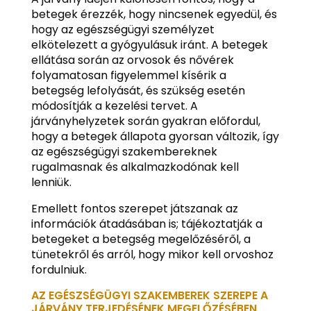
betegek érezzék, hogy nincsenek egyedül, és
hogy az egészségügyi személyzet
elkötelezett a gyógyulásuk iránt. A betegek
ellátása során az orvosok és nővérek
folyamatosan figyelemmel kísérik a
betegség lefolyását, és szükség esetén
módosítják a kezelési tervet. A
járványhelyzetek során gyakran előfordul,
hogy a betegek állapota gyorsan változik, így
az egészségügyi szakembereknek
rugalmasnak és alkalmazkodónak kell
lenniük.
Emellett fontos szerepet játszanak az
információk átadásában is; tájékoztatják a
betegeket a betegség megelőzéséről, a
tünetekről és arról, hogy mikor kell orvoshoz
fordulniuk.
AZ EGÉSZSÉGÜGYI SZAKEMBEREK SZEREPE A
JÁRVÁNY TERJEDÉSÉNEK MEGELŐZÉSÉBEN