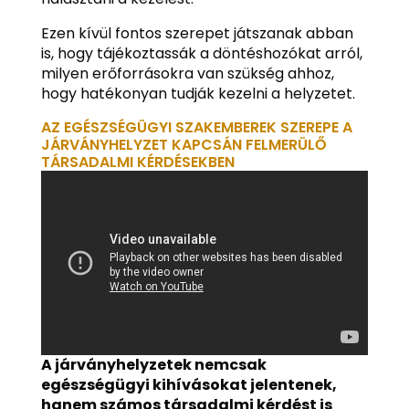
Ezen kívül fontos szerepet játszanak abban
is, hogy tájékoztassák a döntéshozókat arról,
milyen erőforrásokra van szükség ahhoz,
hogy hatékonyan tudják kezelni a helyzetet.
AZ EGÉSZSÉGÜGYI SZAKEMBEREK SZEREPE A
JÁRVÁNYHELYZET KAPCSÁN FELMERÜLŐ
TÁRSADALMI KÉRDÉSEKBEN
A járványhelyzetek nemcsak
egészségügyi kihívásokat jelentenek,
hanem számos társadalmi kérdést is