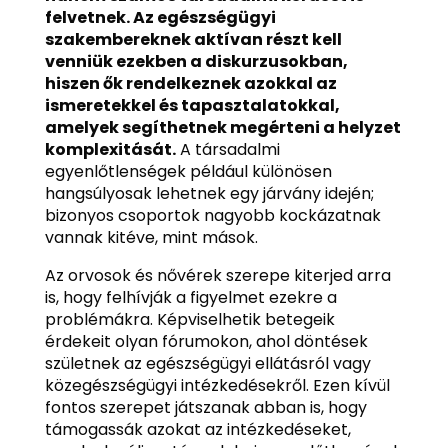
felvetnek.
Az egészségügyi
szakembereknek aktívan részt kell
venniük ezekben a diskurzusokban,
hiszen ők rendelkeznek azokkal az
ismeretekkel és tapasztalatokkal,
amelyek segíthetnek megérteni a helyzet
komplexitását.
A társadalmi
egyenlőtlenségek például különösen
hangsúlyosak lehetnek egy járvány idején;
bizonyos csoportok nagyobb kockázatnak
vannak kitéve, mint mások.
Az orvosok és nővérek szerepe kiterjed arra
is, hogy felhívják a figyelmet ezekre a
problémákra. Képviselhetik betegeik
érdekeit olyan fórumokon, ahol döntések
születnek az egészségügyi ellátásról vagy
közegészségügyi intézkedésekről. Ezen kívül
fontos szerepet játszanak abban is, hogy
támogassák azokat az intézkedéseket,