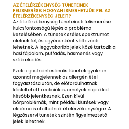
AZ ÉTELÉRZÉKENYSÉG TÜNETEINEK
FELISMERÉSE: HOGYAN ISMERHETJÜK FEL AZ
ÉTELÉRZÉKENYSÉG JELEIT?
Az ételérzékenység tüneteinek felismerése
kulcsfontosságú lépés a probléma
kezelésében. A tünetek széles spektrumot
ölelnek fel, és egyénenként változóak
lehetnek. A leggyakoribb jelek közé tartozik a
hasi fájdalom, puffadás, hasmenés vagy
székrekedés.
Ezek a gastrointestinalis tünetek gyakran
azonnal megjelennek az allergén étel
fogyasztása után, de előfordulhatnak
késleltetett reakciók is, amelyek napokkal
később jelentkeznek. Ezen kívül
bőrproblémák, mint például kiütések vagy
ekcéma is utalhatnak ételérzékenységre. A
légzőszervi tünetek szintén figyelmeztető
jelek lehetnek.