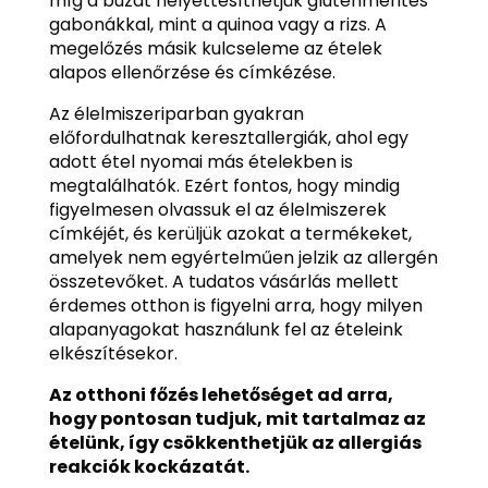
míg a búzát helyettesíthetjük gluténmentes
gabonákkal, mint a quinoa vagy a rizs. A
megelőzés másik kulcseleme az ételek
alapos ellenőrzése és címkézése.
Az élelmiszeriparban gyakran
előfordulhatnak keresztallergiák, ahol egy
adott étel nyomai más ételekben is
megtalálhatók. Ezért fontos, hogy mindig
figyelmesen olvassuk el az élelmiszerek
címkéjét, és kerüljük azokat a termékeket,
amelyek nem egyértelműen jelzik az allergén
összetevőket. A tudatos vásárlás mellett
érdemes otthon is figyelni arra, hogy milyen
alapanyagokat használunk fel az ételeink
elkészítésekor.
Az otthoni főzés lehetőséget ad arra,
hogy pontosan tudjuk, mit tartalmaz az
ételünk, így csökkenthetjük az allergiás
reakciók kockázatát.