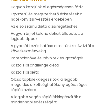
Hogyan kezdjünk el egészségesen főzi?
Egyszerű és megfizethető étkezések a
hatékony zsírvesztés érdekében
Az első számú diéta a zsírégetéshez
Hogyan érj el kalória deficit állapotot: a
legjobb tippek
A gyorsétkezés hatása a testünkre: Az íztől a
következményekig
Potencianövelés: tévhitek és igazságok
Kasza Tibi challenge diéta
Kasza Tibi diéta
Olcsó táplálékkiegészítők: a legjobb
megoldás a költséghatékony egészséges
táplálkozásra
A legjobb vegán táplálékkiegészítők a
mindennapi egészségért