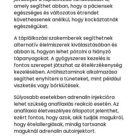
amely segíthet abban, hogy a páciensek
egészséges és változatos étrendet
követhessenek anélkül, hogy kockáztatnák
egészségüket.
A táplálkozási szakemberek segíthetnek
alternatív élelmiszerek kiválasztásában és
abban is, hogyan lehet pótolni a hiányzó
tápanyagokat. A gyógyszeres kezelés is
fontos szerepet játszhat az ételérzékenység
kezelésében. Antihisztaminok alkalmazása
segíthet enyhíteni a tüneteket, mint például
viszketés vagy bőrkiütések.
Súlyosabb esetekben adrenalin injekcióra
lehet szükség anafilaxiás reakció esetén. Az
anafilaxia életveszélyes állapotot jelenthet,
ezért fontos, hogy azok, akik tudják magukról,
hogy ételallergiásak, mindig tartsanak
maguknál adrenalin autoinjektort.