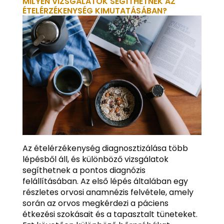
MILYEN VIZSGÁLATOK SEGÍTHETNEK AZ
ÉTELÉRZÉKENYSÉG KIMUTATÁSÁBAN?
Az ételérzékenység diagnosztizálása több
lépésből áll, és különböző vizsgálatok
segíthetnek a pontos diagnózis
felállításában. Az első lépés általában egy
részletes orvosi anamnézis felvétele, amely
során az orvos megkérdezi a páciens
étkezési szokásait és a tapasztalt tüneteket.