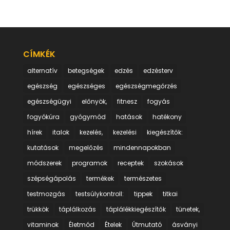
CÍMKÉK
alternatív
betegségek
edzés
edzésterv
egészség
egészséges
egészségmegőrzés
egészségügyi
előnyök,
fitnesz
fogyás
fogyókúra
gyógymód
hatások
hatékony
hírek
italok
kezelés,
kezelési
kiegészítők:
kutatások
megelőzés
mindennapokban
módszerek
programok
receptek
szokások
szépségápolás
termékek
természetes
testmozgás
testsúlykontroll:
tippek
titkai
trükkök
táplálkozás
táplálékkiegészítők
tünetek,
vitaminok
Életmód
Ételek
Útmutató
ásványi