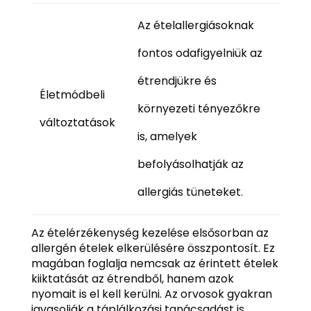
Az ételallergiásoknak
fontos odafigyelniük az
étrendjükre és
Életmódbeli
környezeti tényezőkre
változtatások
is, amelyek
befolyásolhatják az
allergiás tüneteket.
Az ételérzékenység kezelése elsősorban az
allergén ételek elkerülésére összpontosít. Ez
magában foglalja nemcsak az érintett ételek
kiiktatását az étrendből, hanem azok
nyomait is el kell kerülni. Az orvosok gyakran
javasolják a táplálkozási tanácsadást is,