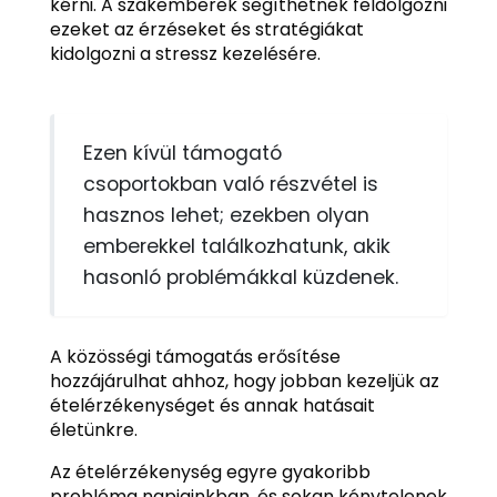
kérni. A szakemberek segíthetnek feldolgozni
ezeket az érzéseket és stratégiákat
kidolgozni a stressz kezelésére.
Ezen kívül támogató
csoportokban való részvétel is
hasznos lehet; ezekben olyan
emberekkel találkozhatunk, akik
hasonló problémákkal küzdenek.
A közösségi támogatás erősítése
hozzájárulhat ahhoz, hogy jobban kezeljük az
ételérzékenységet és annak hatásait
életünkre.
Az ételérzékenység egyre gyakoribb
probléma napjainkban, és sokan kénytelenek