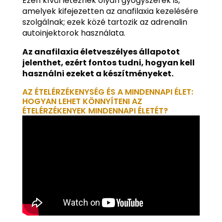
Ezen kívül léteznek olyan gyógyszerek is,
amelyek kifejezetten az anafilaxia kezelésére
szolgálnak; ezek közé tartozik az adrenalin
autoinjektorok használata.
Az anafilaxia életveszélyes állapotot
jelenthet, ezért fontos tudni, hogyan kell
használni ezeket a készítményeket.
AZ ÉTELÉRZÉKENYSÉG ÉS A MINDENNAPI ÉLET:
HOGYAN LEHET KÖNNYÍTENI AZ
ÉTELÉRZÉKENYEK MINDENNAPI ÉLETÉT?