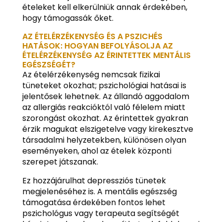
ételeket kell elkerülniük annak érdekében,
hogy támogassák őket.
AZ ÉTELÉRZÉKENYSÉG ÉS A PSZICHÉS
HATÁSOK: HOGYAN BEFOLYÁSOLJA AZ
ÉTELÉRZÉKENYSÉG AZ ÉRINTETTEK MENTÁLIS
EGÉSZSÉGÉT?
Az ételérzékenység nemcsak fizikai
tüneteket okozhat; pszichológiai hatásai is
jelentősek lehetnek. Az állandó aggodalom
az allergiás reakcióktól való félelem miatt
szorongást okozhat. Az érintettek gyakran
érzik magukat elszigetelve vagy kirekesztve
társadalmi helyzetekben, különösen olyan
eseményeken, ahol az ételek központi
szerepet játszanak.
Ez hozzájárulhat depressziós tünetek
megjelenéséhez is. A mentális egészség
támogatása érdekében fontos lehet
pszichológus vagy terapeuta segítségét