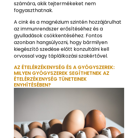
számára, akik tejtermékeket nem
fogyaszthatnak.
A cink és a magnézium szintén hozzájárulhat
az immunrendszer erősítéséhez és a
gyulladások csökkentéséhez. Fontos
azonban hangsúlyozni, hogy bármilyen
kiegészítő szedése előtt konzultálni kell
orvossal vagy táplálkozási szakértővel.
AZ ÉTELÉRZÉKENYSÉG ÉS A GYÓGYSZEREK:
MILYEN GYÓGYSZEREK SEGÍTHETNEK AZ
ÉTELÉRZÉKENYSÉG TÜNETEINEK
ENYHÍTÉSÉBEN?