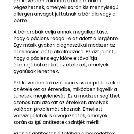
Ezt követően különböző bőrpróbákat
végezhetnek, amelyek során kis mennyiségű
allergén anyagot juttatnak a bőr alá vagy a
bőrre.
A bőrpróbák célja annak megállapítása,
hogy a páciens reagál-e az adott allergénre.
Egy másik gyakori diagnosztikai módszer az
eliminációs diéta alkalmazása. Ez azt jelenti,
hogy a páciens egy időre eltávolítja
étrendjéből azokat az ételeket, amelyek
gyanúsak lehetnek.
Ezt követően fokozatosan visszaépítik ezeket
az ételeket az étrendbe, miközben figyelik a
tünetek megjelenését. Ez a módszer segíthet
azonosítani azokat az ételeket, amelyek
valóban problémát okoznak. Emellett
vérvizsgálatok is elvégezhetők, amelyek
során az IgE antitestek szintjét mérik.
Ezek az antitestek általában emelkedettek