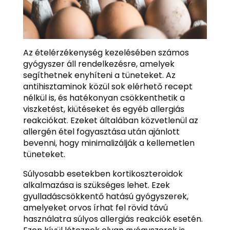
Az ételérzékenység kezelésében számos
gyógyszer áll rendelkezésre, amelyek
segíthetnek enyhíteni a tüneteket. Az
antihisztaminok közül sok elérhető recept
nélkül is, és hatékonyan csökkenthetik a
viszketést, kiütéseket és egyéb allergiás
reakciókat. Ezeket általában közvetlenül az
allergén étel fogyasztása után ajánlott
bevenni, hogy minimalizálják a kellemetlen
tüneteket.
Súlyosabb esetekben kortikoszteroidok
alkalmazása is szükséges lehet. Ezek
gyulladáscsökkentő hatású gyógyszerek,
amelyeket orvos írhat fel rövid távú
használatra súlyos allergiás reakciók esetén.