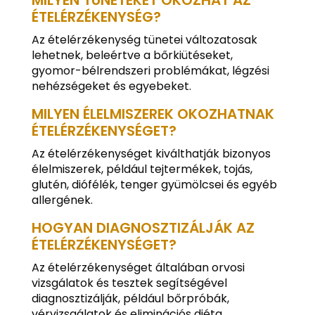
MILYEN TÜNETEKET OKOZHAT AZ
ÉTELÉRZÉKENYSÉG?
Az ételérzékenység tünetei változatosak
lehetnek, beleértve a bőrkiütéseket,
gyomor-bélrendszeri problémákat, légzési
nehézségeket és egyebeket.
MILYEN ÉLELMISZEREK OKOZHATNAK
ÉTELÉRZÉKENYSÉGET?
Az ételérzékenységet kiválthatják bizonyos
élelmiszerek, például tejtermékek, tojás,
glutén, diófélék, tenger gyümölcsei és egyéb
allergének.
HOGYAN DIAGNOSZTIZÁLJÁK AZ
ÉTELÉRZÉKENYSÉGET?
Az ételérzékenységet általában orvosi
vizsgálatok és tesztek segítségével
diagnosztizálják, például bőrpróbák,
vérvizsgálatok és eliminációs diéta.