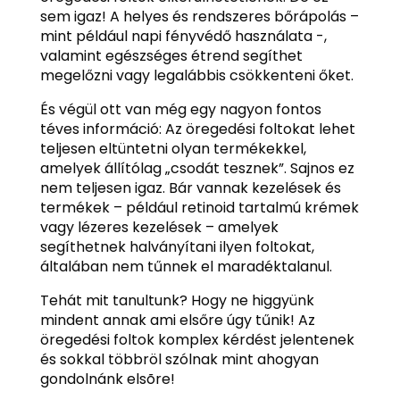
sem igaz! A helyes és rendszeres bőrápolás –
mint például napi fényvédő használata -,
valamint egészséges étrend segíthet
megelőzni vagy legalábbis csökkenteni őket.
És végül ott van még egy nagyon fontos
téves információ: Az öregedési foltokat lehet
teljesen eltüntetni olyan termékekkel,
amelyek állítólag „csodát tesznek”. Sajnos ez
nem teljesen igaz. Bár vannak kezelések és
termékek – például retinoid tartalmú krémek
vagy lézeres kezelések – amelyek
segíthetnek halványítani ilyen foltokat,
általában nem tűnnek el maradéktalanul.
Tehát mit tanultunk? Hogy ne higgyünk
mindent annak ami elsőre úgy tűnik! Az
öregedési foltok komplex kérdést jelentenek
és sokkal többröl szólnak mint ahogyan
gondolnánk elsõre!