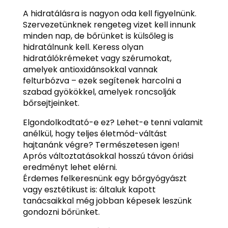
A hidratálásra is nagyon oda kell figyelnünk.
Szervezetünknek rengeteg vizet kell innunk
minden nap, de bőrünket is külsőleg is
hidratálnunk kell. Keress olyan
hidratálókrémeket vagy szérumokat,
amelyek antioxidánsokkal vannak
felturbózva – ezek segítenek harcolni a
szabad gyökökkel, amelyek roncsolják
bőrsejtjeinket.
Elgondolkodtató-e ez? Lehet-e tenni valamit
anélkül, hogy teljes életmód-váltást
hajtanánk végre? Természetesen igen!
Aprós változtatásokkal hosszú távon óriási
eredményt lehet elérni.
Érdemes felkeresnünk egy bőrgyógyászt
vagy esztétikust is: általuk kapott
tanácsaikkal még jobban képesek leszünk
gondozni bőrünket.