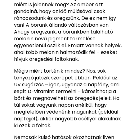
miért is jelennek meg? Az ember azt
gondolná, hogy az idő múlásával csak
ráncosodunk és öregszünk. De ez nem így
van! A bőrünk állandó változásban van.
Ahogy öregszünk, a bőrünkben található
melanin nevű pigment termelése
egyenetlenül oszlik el. Emiatt vannak helyek,
ahol több melanin halmozódik fel – ezeket
hívjuk öregedési foltoknak.
Mégis miért történik mindez? Nos, sok
tényező játszik szerepet ebben. Például az
UV sugárzás – igen, ugyanaz a napfény, ami
segít D-vitamint termelni – károsíthatja a
bőrt és megnövelheti az öregedés jeleit. Ha
túl sokat vagyunk napon anélkül, hogy
megfelelően védenénk magunkat (például
naptejjel), akkor nagyobb eséllyel alakulnak
ki ezek a foltok.
Nemcsak külső hatások okozhatnak ilyen