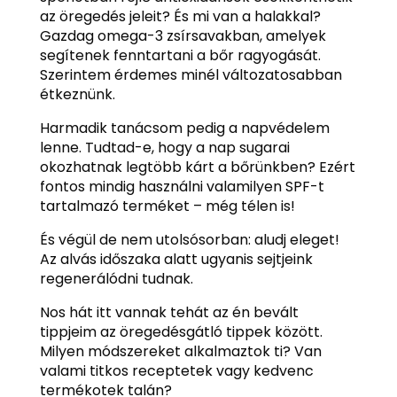
az öregedés jeleit? És mi van a halakkal?
Gazdag omega-3 zsírsavakban, amelyek
segítenek fenntartani a bőr ragyogását.
Szerintem érdemes minél változatosabban
étkeznünk.
Harmadik tanácsom pedig a napvédelem
lenne. Tudtad-e, hogy a nap sugarai
okozhatnak legtöbb kárt a bőrünkben? Ezért
fontos mindig használni valamilyen SPF-t
tartalmazó terméket – még télen is!
És végül de nem utolsósorban: aludj eleget!
Az alvás időszaka alatt ugyanis sejtjeink
regenerálódni tudnak.
Nos hát itt vannak tehát az én bevált
tippjeim az öregedésgátló tippek között.
Milyen módszereket alkalmaztok ti? Van
valami titkos receptetek vagy kedvenc
termékotek talán?