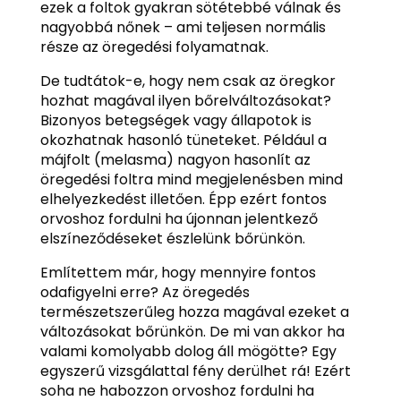
ezek a foltok gyakran sötétebbé válnak és
nagyobbá nőnek – ami teljesen normális
része az öregedési folyamatnak.
De tudtátok-e, hogy nem csak az öregkor
hozhat magával ilyen bőrelváltozásokat?
Bizonyos betegségek vagy állapotok is
okozhatnak hasonló tüneteket. Például a
májfolt (melasma) nagyon hasonlít az
öregedési foltra mind megjelenésben mind
elhelyezkedést illetően. Épp ezért fontos
orvoshoz fordulni ha újonnan jelentkező
elszíneződéseket észlelünk bőrünkön.
Említettem már, hogy mennyire fontos
odafigyelni erre? Az öregedés
természetszerűleg hozza magával ezeket a
változásokat bőrünkön. De mi van akkor ha
valami komolyabb dolog áll mögötte? Egy
egyszerű vizsgálattal fény derülhet rá! Ezért
soha ne habozzon orvoshoz fordulni ha