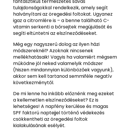
fantasztikus természetes savas
tulajdonságokkal rendelkezik, amely segít
halványítani az öregedési foltokat. Ugyanez
igaz a citromlére is – a benne található C-
vitamin serkenti a bőrsejtek megújulását és
segíti eltüntetni az elszíneződéseket.
Még egy nagyszerű dolog az ilyen házi
módszereknél? Azoknak nincsenek
mellékhatásaik! Vagyis ha valamiért mégsem
működne jól neked valamelyik módszer
(hiszen mindannyian különbözőek vagyunk),
akkor sem kell tartanod semmiféle negatív
következménytől.
De mi lenne ha inkább előznénk meg ezeket
a kellemetlen elszíneződéseket? Ez is
lehetséges! A napfény kerülése és magas
SPF faktorú naptejjel történő védekezés
csökkentheti az öregedési foltok
kialakulásának esélyét.