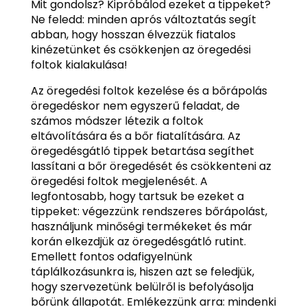
Mit gondolsz? Kipróbálod ezeket a tippeket?
Ne feledd: minden aprós változtatás segít
abban, hogy hosszan élvezzük fiatalos
kinézetünket és csökkenjen az öregedési
foltok kialakulása!
Az öregedési foltok kezelése és a bőrápolás
öregedéskor nem egyszerű feladat, de
számos módszer létezik a foltok
eltávolítására és a bőr fiatalítására. Az
öregedésgátló tippek betartása segíthet
lassítani a bőr öregedését és csökkenteni az
öregedési foltok megjelenését. A
legfontosabb, hogy tartsuk be ezeket a
tippeket: végezzünk rendszeres bőrápolást,
használjunk minőségi termékeket és már
korán elkezdjük az öregedésgátló rutint.
Emellett fontos odafigyelnünk
táplálkozásunkra is, hiszen azt se feledjük,
hogy szervezetünk belülről is befolyásolja
bőrünk állapotát. Emlékezzünk arra: mindenki