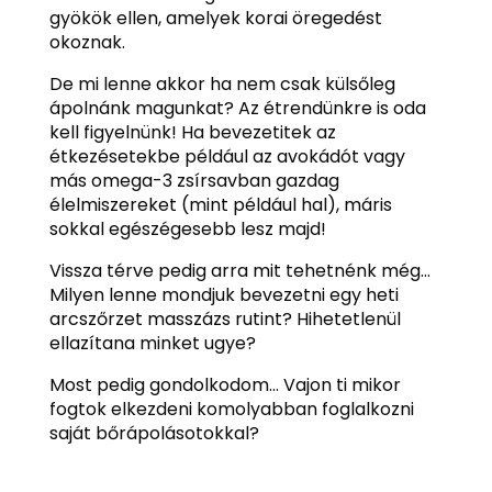
gyökök ellen, amelyek korai öregedést
okoznak.
De mi lenne akkor ha nem csak külsőleg
ápolnánk magunkat? Az étrendünkre is oda
kell figyelnünk! Ha bevezetitek az
étkezésetekbe például az avokádót vagy
más omega-3 zsírsavban gazdag
élelmiszereket (mint például hal), máris
sokkal egészégesebb lesz majd!
Vissza térve pedig arra mit tehetnénk még…
Milyen lenne mondjuk bevezetni egy heti
arcszőrzet masszázs rutint? Hihetetlenül
ellazítana minket ugye?
Most pedig gondolkodom… Vajon ti mikor
fogtok elkezdeni komolyabban foglalkozni
saját bőrápolásotokkal?