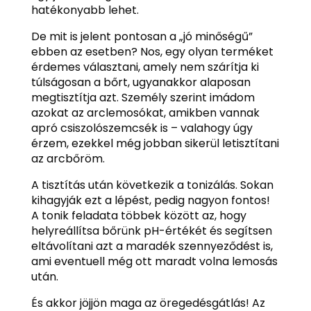
hatékonyabb lehet.
De mit is jelent pontosan a „jó minőségű”
ebben az esetben? Nos, egy olyan terméket
érdemes választani, amely nem szárítja ki
túlságosan a bőrt, ugyanakkor alaposan
megtisztítja azt. Személy szerint imádom
azokat az arclemosókat, amikben vannak
apró csiszolószemcsék is – valahogy úgy
érzem, ezekkel még jobban sikerül letisztítani
az arcbőröm.
A tisztítás után következik a tonizálás. Sokan
kihagyják ezt a lépést, pedig nagyon fontos!
A tonik feladata többek között az, hogy
helyreállítsa bőrünk pH-értékét és segítsen
eltávolítani azt a maradék szennyeződést is,
ami eventuell még ott maradt volna lemosás
után.
És akkor jöjjön maga az öregedésgátlás! Az