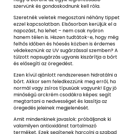
szervünk és gondoskodnunk kell róla.
Szeretnék veletek megosztani néhány tippet
ezzel kapcsolatban. Elsősorban kerüljük el a
napozást, ha lehet – nem csak nyáron
hanem télen is. Hiszen tudtátok-e, hogy még
felhős időben és hóesés közben is érdemes
védekeznünk az UV sugárzással szemben? A
túlzott napsugárzás ugyanis kiszárítja a bőrt
és elősegíti az öregedést.
Ezen kívül ajánlott rendszeresen hidratálni a
bőrt. Akkor sem feledkezzünk meg erről, ha
normál vagy zsíros típusúak vagyunk! Egy jó
minőségű arckrém csodákra képes: segít
megtartani a nedvességet és lassítja az
öregedés jeleinek megjelenését.
Amit mindenkinek javaslok: próbáljanak ki
valamilyen antioxidánst tartalmazó
terméket. Ezek segítenek harcolni a szabad