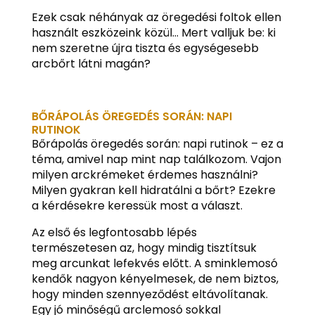
Ezek csak néhányak az öregedési foltok ellen
használt eszközeink közül… Mert valljuk be: ki
nem szeretne újra tiszta és egységesebb
arcbőrt látni magán?
BŐRÁPOLÁS ÖREGEDÉS SORÁN: NAPI
RUTINOK
Bőrápolás öregedés során: napi rutinok – ez a
téma, amivel nap mint nap találkozom. Vajon
milyen arckrémeket érdemes használni?
Milyen gyakran kell hidratálni a bőrt? Ezekre
a kérdésekre keressük most a választ.
Az első és legfontosabb lépés
természetesen az, hogy mindig tisztítsuk
meg arcunkat lefekvés előtt. A sminklemosó
kendők nagyon kényelmesek, de nem biztos,
hogy minden szennyeződést eltávolítanak.
Egy jó minőségű arclemosó sokkal