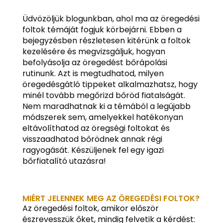
Üdvözöljük blogunkban, ahol ma az öregedési
foltok témáját fogjuk körbejárni. Ebben a
bejegyzésben részletesen kitérünk a foltok
kezelésére és megvizsgáljuk, hogyan
befolyásolja az öregedést bőrápolási
rutinunk. Azt is megtudhatod, milyen
öregedésgátló tippeket alkalmazhatsz, hogy
minél tovább megőrizd bőröd fiatalságát.
Nem maradhatnak ki a témából a legújabb
módszerek sem, amelyekkel hatékonyan
eltávolíthatod az öregségi foltokat és
visszaadhatod bőrödnek annak régi
ragyogását. Készüljenek fel egy igazi
bőrfiatalító utazásra!
MIÉRT JELENNEK MEG AZ ÖREGEDÉSI FOLTOK?
Az öregedési foltok, amikor először
észrevesszük őket, mindig felvetik a kérdést: