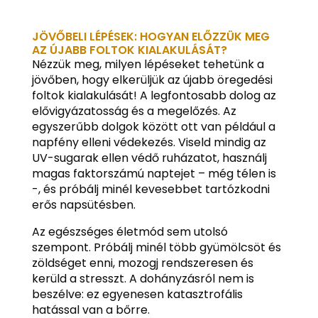
JÖVŐBELI LÉPÉSEK: HOGYAN ELŐZZÜK MEG
AZ ÚJABB FOLTOK KIALAKULÁSÁT?
Nézzük meg, milyen lépéseket tehetünk a
jövőben, hogy elkerüljük az újabb öregedési
foltok kialakulását! A legfontosabb dolog az
elővigyázatosság és a megelőzés. Az
egyszerűbb dolgok között ott van például a
napfény elleni védekezés. Viseld mindig az
UV-sugarak ellen védő ruházatot, használj
magas faktorszámú naptejet – még télen is
-, és próbálj minél kevesebbet tartózkodni
erős napsütésben.
Az egészséges életmód sem utolsó
szempont. Próbálj minél több gyümölcsöt és
zöldséget enni, mozogj rendszeresen és
kerüld a stresszt. A dohányzásról nem is
beszélve: ez egyenesen katasztrofális
hatással van a bőrre.