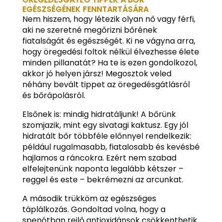
EGÉSZSÉGÉNEK FENNTARTÁSÁRA
Nem hiszem, hogy létezik olyan nő vagy férfi,
aki ne szeretné megőrizni bőrének
fiatalságát és egészségét. Ki ne vágyna arra,
hogy öregedési foltok nélkül élvezhesse élete
minden pillanatát? Ha te is ezen gondolkozol,
akkor jó helyen jársz! Megosztok veled
néhány bevált tippet az öregedésgátlásról
és bőrápolásról.
Elsőnek is: mindig hidratáljunk! A bőrünk
szomjazik, mint egy sivatagi kaktusz. Egy jól
hidratált bőr többféle előnnyel rendelkezik:
például rugalmasabb, fiatalosabb és kevésbé
hajlamos a ráncokra. Ezért nem szabad
elfelejtenünk naponta legalább kétszer –
reggel és este – bekrémezni az arcunkat.
A második trükköm az egészséges
táplálkozás. Gondoltad volna, hogy a
spenótban rejlő antioxidánsok csökkenthetik