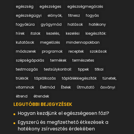
egészség
egészséges
egészségmegőrzés
egészségügyi
előnyök,
fitnesz
fogyás
fogyókúra
gyógymód
hatások
hatékony
hírek
italok
kezelés,
kezelési
kiegészítők:
kutatások
megelőzés
mindennapokban
módszerek
programok
receptek
szokások
szépségápolás
termékek
természetes
testmozgás
testsúlykontroll:
tippek
titkai
trükkök
táplálkozás
táplálékkiegészítők
tünetek,
vitaminok
Életmód
Ételek
Útmutató
ásványi
étrend
étrendek
LEGUTÓBBI BEJEGYZÉSEK
Hogyan kezdjünk el egészségesen főzi?
Egyszerű és megfizethető étkezések a
hatékony zsírvesztés érdekében