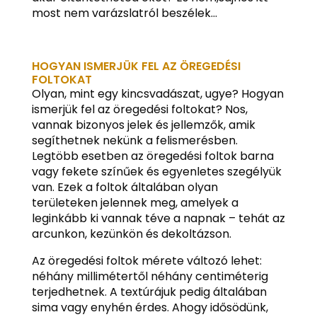
most nem varázslatról beszélek…
HOGYAN ISMERJÜK FEL AZ ÖREGEDÉSI
FOLTOKAT
Olyan, mint egy kincsvadászat, ugye? Hogyan
ismerjük fel az öregedési foltokat? Nos,
vannak bizonyos jelek és jellemzők, amik
segíthetnek nekünk a felismerésben.
Legtöbb esetben az öregedési foltok barna
vagy fekete színűek és egyenletes szegélyük
van. Ezek a foltok általában olyan
területeken jelennek meg, amelyek a
leginkább ki vannak téve a napnak – tehát az
arcunkon, kezünkön és dekoltázson.
Az öregedési foltok mérete változó lehet:
néhány millimétertől néhány centiméterig
terjedhetnek. A textúrájuk pedig általában
sima vagy enyhén érdes. Ahogy idősödünk,