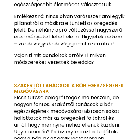
egészségesebb életmódot választottuk.
Emlékezz rá: nincs olyan varázsszer ami egyik
pillanatról a másikra eltünteti az öregedés
jeleit. De néhány apró változással nagyszerű
eredményeket lehet elérni. Higyjetek nekem
– valaki vagyok aki végigment ezen úton!
Vajon ti mit gondoltok erről? Ti milyen
módszereket vetettek be eddig?
SZAKÉRTŐI TANÁCSOK A BŐR EGÉSZSÉGÉNEK
MEGÓVÁSÁRA
Kicsit furcsa dologról fogok ma beszélni, de
nagyon fontos. Szakértői tanácsok a bőr
egészségének megóvására! Biztosan sokat
hallottatok már az öregedési foltokról és
arról, hogy mennyire nehéz ellenük küzdeni.
Ugye ismerős? És bizonyára azt is tudjátok,
hogy a bőrünk az egyik legfontosabb