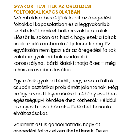
GYAKORI TÉVHITEK AZ ÖREGEDÉSI
FOLTOKKAL KAPCSOLATBAN
Szóval akkor beszéljünk kicsit az öregedési
foltokkal kapcsolatban és a leggyakoribb
tévhitekről, amiket hallani szoktunk róluk.
Először is, sokan azt hiszik, hogy ezek a foltok
csak az idős embereknél jelennek meg. Ez
egyáltalán nem igaz! Bár az öregedési foltok
valóban gyakoribbak az idősebb
korosztálynál, bárki kialakíthatja őket – még
a húszas éveiben lévők is.
Egy másik gyakori tévhit, hogy ezek a foltok
csupán esztétikai problémát jelentenek. Még
ha így is van túlnyomórészt, néhány esetben
egészségügyi kérdésekhez köthetők. Például
bizonyos típusú bőrrák előidézhet hasonló
elváltozásokat.
Valamint azt is gondolhatnák, hogy az
öregedési foltok elkerülhetetlenek. De ez