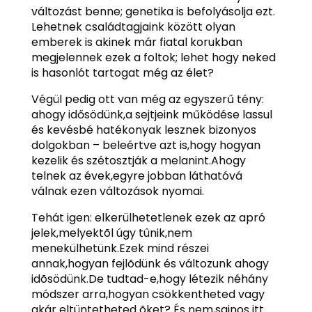
változást benne; genetika is befolyásolja ezt.
Lehetnek családtagjaink között olyan
emberek is akinek már fiatal korukban
megjelennek ezek a foltok; lehet hogy neked
is hasonlót tartogat még az élet?
Végül pedig ott van még az egyszerű tény:
ahogy idősödünk,a sejtjeink működése lassul
és kevésbé hatékonyak lesznek bizonyos
dolgokban – beleértve azt is,hogy hogyan
kezelik és szétosztják a melanint.Ahogy
telnek az évek,egyre jobban láthatóvá
válnak ezen változások nyomai.
Tehát igen: elkerülhetetlenek ezek az apró
jelek,melyektõl úgy tûnik,nem
menekülhetünk.Ezek mind részei
annak,hogyan fejlõdünk és változunk ahogy
idõsödünk.De tudtad-e,hogy létezik néhány
módszer arra,hogyan csökkentheted vagy
akár eltüntetheted õket? És nem,sajnos itt