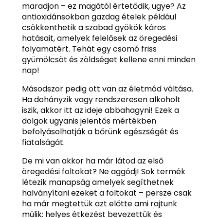
maradjon – ez magától értetődik, ugye? Az
antioxidánsokban gazdag ételek például
csökkenthetik a szabad gyökök káros
hatásait, amelyek felelősek az öregedési
folyamatért. Tehát egy csomó friss
gyümölcsöt és zöldséget kellene enni minden
nap!
Másodszor pedig ott van az életmód váltása.
Ha dohányzik vagy rendszeresen alkoholt
iszik, akkor itt az ideje abbahagyni! Ezek a
dolgok ugyanis jelentős mértékben
befolyásolhatják a bőrünk egészségét és
fiatalságát.
De mi van akkor ha már látod az első
öregedési foltokat? Ne aggódj! Sok termék
létezik manapság amelyek segíthetnek
halványítani ezeket a foltokat – persze csak
ha már megtettük azt előtte ami rajtunk
múlik: helyes étkezést bevezettük és