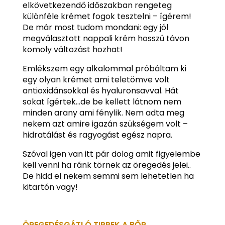
elkövetkezendő időszakban rengeteg
különféle krémet fogok tesztelni – ígérem!
De már most tudom mondani: egy jól
megválasztott nappali krém hosszú távon
komoly változást hozhat!
Emlékszem egy alkalommal próbáltam ki
egy olyan krémet ami teletömve volt
antioxidánsokkal és hyaluronsavval. Hát
sokat ígértek…de be kellett látnom nem
minden arany ami fénylik. Nem adta meg
nekem azt amire igazán szükségem volt –
hidratálást és ragyogást egész napra.
Szóval igen van itt pár dolog amit figyelembe
kell venni ha ránk törnek az öregedés jelei..
De hidd el nekem semmi sem lehetetlen ha
kitartón vagy!
ÖREGEDÉSGÁTLÓ TIPPEK A BŐR