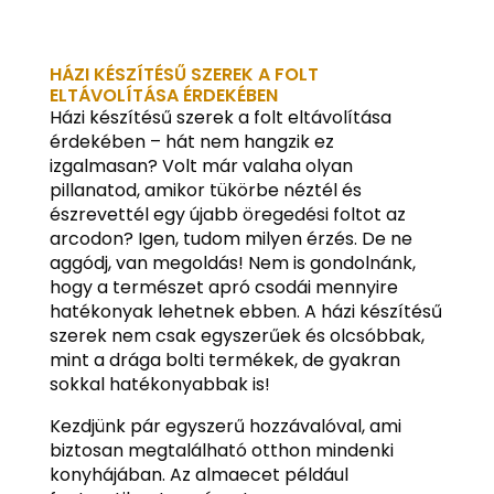
HÁZI KÉSZÍTÉSŰ SZEREK A FOLT
ELTÁVOLÍTÁSA ÉRDEKÉBEN
Házi készítésű szerek a folt eltávolítása
érdekében – hát nem hangzik ez
izgalmasan? Volt már valaha olyan
pillanatod, amikor tükörbe néztél és
észrevettél egy újabb öregedési foltot az
arcodon? Igen, tudom milyen érzés. De ne
aggódj, van megoldás! Nem is gondolnánk,
hogy a természet apró csodái mennyire
hatékonyak lehetnek ebben. A házi készítésű
szerek nem csak egyszerűek és olcsóbbak,
mint a drága bolti termékek, de gyakran
sokkal hatékonyabbak is!
Kezdjünk pár egyszerű hozzávalóval, ami
biztosan megtalálható otthon mindenki
konyhájában. Az almaecet például