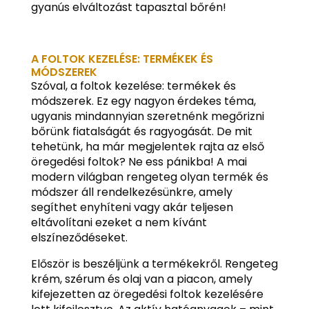
gyanús elváltozást tapasztal bőrén!
A FOLTOK KEZELÉSE: TERMÉKEK ÉS
MÓDSZEREK
Szóval, a foltok kezelése: termékek és
módszerek. Ez egy nagyon érdekes téma,
ugyanis mindannyian szeretnénk megőrizni
bőrünk fiatalságát és ragyogását. De mit
tehetünk, ha már megjelentek rajta az első
öregedési foltok? Ne ess pánikba! A mai
modern világban rengeteg olyan termék és
módszer áll rendelkezésünkre, amely
segíthet enyhíteni vagy akár teljesen
eltávolítani ezeket a nem kívánt
elszíneződéseket.
Először is beszéljünk a termékekről. Rengeteg
krém, szérum és olaj van a piacon, amely
kifejezetten az öregedési foltok kezelésére