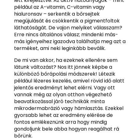
lett kifejlesztve. Az aktív hatóanyagok – mint
például az A-vitamin, C-vitamin vagy
hialuronsav – serkentik a bőrsejtek
megújulását és csökkentik a pigmentfoltok
láthatóságát. De vajon melyiket válasszam?
Erre nincs általános válasz; mindenki más-
más igényeihez igazodva találhatja meg azt a
terméket, ami neki leginkább beválik.
De mi van akkor, ha ezeknek ellenére sem
látunk változást? Nos itt jönnek képbe a
különböző bőrápolási módszerek! Létezik
például lézeres kezelés, amivel rövid idő alatt
jelentős eredményt lehet elérni. Vagy ott
vannak még az olyan otthon végezhető
beavatkozással járó technikák minta
mikrodermabrázió vagy hámlasztás. Ezekkel
gyorsabb lehet az eredmény elérése de
fontos emlékeznünk arra hogy mindig
gondoljunk bele abba hogyan reagálhat rá
bőrünk.