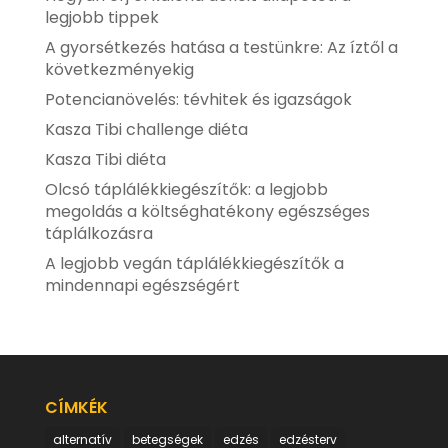
legjobb tippek
A gyorsétkezés hatása a testünkre: Az íztől a
következményekig
Potencianövelés: tévhitek és igazságok
Kasza Tibi challenge diéta
Kasza Tibi diéta
Olcsó táplálékkiegészítők: a legjobb
megoldás a költséghatékony egészséges
táplálkozásra
A legjobb vegán táplálékkiegészítők a
mindennapi egészségért
CÍMKÉK
alternatív
betegségek
edzés
edzésterv