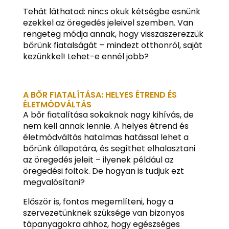
Tehát láthatod: nincs okuk kétségbe esnünk
ezekkel az öregedés jeleivel szemben. Van
rengeteg módja annak, hogy visszaszerezzük
bőrünk fiatalságát – mindezt otthonról, saját
kezünkkel! Lehet-e ennél jobb?
A BŐR FIATALÍTÁSA: HELYES ÉTREND ÉS
ÉLETMÓDVÁLTÁS
A bőr fiatalítása sokaknak nagy kihívás, de
nem kell annak lennie. A helyes étrend és
életmódváltás hatalmas hatással lehet a
bőrünk állapotára, és segíthet elhalasztani
az öregedés jeleit – ilyenek például az
öregedési foltok. De hogyan is tudjuk ezt
megvalósítani?
Először is, fontos megemlíteni, hogy a
szervezetünknek szüksége van bizonyos
tápanyagokra ahhoz, hogy egészséges