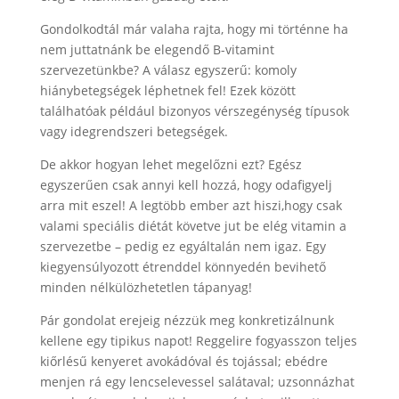
Gondolkodtál már valaha rajta, hogy mi történne ha
nem juttatnánk be elegendő B-vitamint
szervezetünkbe? A válasz egyszerű: komoly
hiánybetegségek léphetnek fel! Ezek között
találhatóak például bizonyos vérszegénység típusok
vagy idegrendszeri betegségek.
De akkor hogyan lehet megelőzni ezt? Egész
egyszerűen csak annyi kell hozzá, hogy odafigyelj
arra mit eszel! A legtöbb ember azt hiszi,hogy csak
valami speciális diétát követve jut be elég vitamin a
szervezetbe – pedig ez egyáltalán nem igaz. Egy
kiegyensúlyozott étrenddel könnyedén bevihető
minden nélkülözhetetlen tápanyag!
Pár gondolat erejeig nézzük meg konkretizálnunk
kellene egy tipikus napot! Reggelire fogyasszon teljes
kiőrlésű kenyeret avokádóval és tojással; ebédre
menjen rá egy lencselevessel salátaval; uzsonnázhat