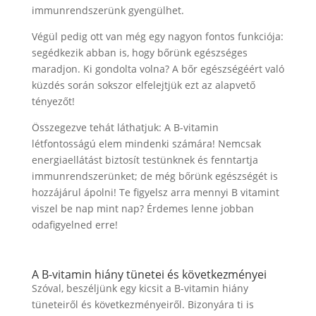
immunrendszerünk gyengülhet.
Végül pedig ott van még egy nagyon fontos funkciója:
segédkezik abban is, hogy bőrünk egészséges
maradjon. Ki gondolta volna? A bőr egészségéért való
küzdés során sokszor elfelejtjük ezt az alapvető
tényezőt!
Összegezve tehát láthatjuk: A B-vitamin
létfontosságú elem mindenki számára! Nemcsak
energiaellátást biztosít testünknek és fenntartja
immunrendszerünket; de még bőrünk egészségét is
hozzájárul ápolni! Te figyelsz arra mennyi B vitamint
viszel be nap mint nap? Érdemes lenne jobban
odafigyelned erre!
A B-vitamin hiány tünetei és következményei
Szóval, beszéljünk egy kicsit a B-vitamin hiány
tüneteiről és következményeiről. Bizonyára ti is