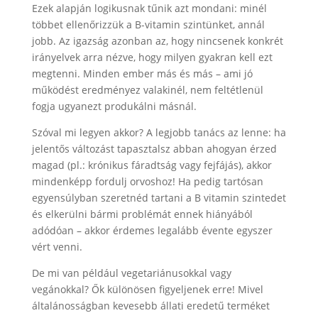
Ezek alapján logikusnak tűnik azt mondani: minél
többet ellenőrizzük a B-vitamin szintünket, annál
jobb. Az igazság azonban az, hogy nincsenek konkrét
irányelvek arra nézve, hogy milyen gyakran kell ezt
megtenni. Minden ember más és más – ami jó
működést eredményez valakinél, nem feltétlenül
fogja ugyanezt produkálni másnál.
Szóval mi legyen akkor? A legjobb tanács az lenne: ha
jelentős változást tapasztalsz abban ahogyan érzed
magad (pl.: krónikus fáradtság vagy fejfájás), akkor
mindenképp fordulj orvoshoz! Ha pedig tartósan
egyensúlyban szeretnéd tartani a B vitamin szintedet
és elkerülni bármi problémát ennek hiányából
adódóan – akkor érdemes legalább évente egyszer
vért venni.
De mi van például vegetariánusokkal vagy
vegánokkal? Ők különösen figyeljenek erre! Mivel
általánosságban kevesebb állati eredetű terméket