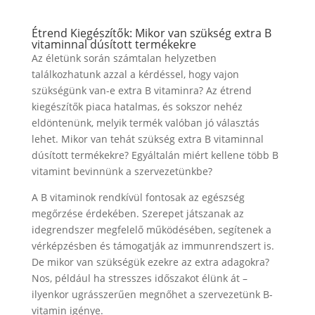
Étrend Kiegészítők: Mikor van szükség extra B
vitaminnal dúsított termékekre
Az életünk során számtalan helyzetben
találkozhatunk azzal a kérdéssel, hogy vajon
szükségünk van-e extra B vitaminra? Az étrend
kiegészítők piaca hatalmas, és sokszor nehéz
eldöntenünk, melyik termék valóban jó választás
lehet. Mikor van tehát szükség extra B vitaminnal
dúsított termékekre? Egyáltalán miért kellene több B
vitamint bevinnünk a szervezetünkbe?
A B vitaminok rendkívül fontosak az egészség
megőrzése érdekében. Szerepet játszanak az
idegrendszer megfelelő működésében, segítenek a
vérképzésben és támogatják az immunrendszert is.
De mikor van szükségük ezekre az extra adagokra?
Nos, például ha stresszes időszakot élünk át –
ilyenkor ugrásszerűen megnőhet a szervezetünk B-
vitamin igénye.