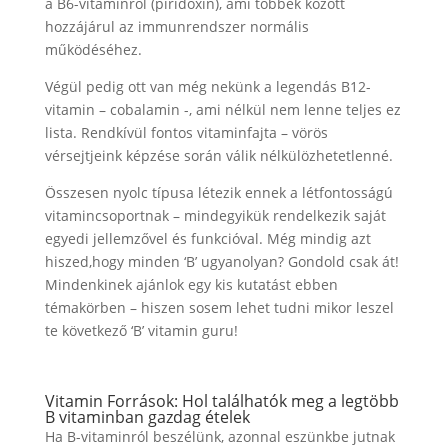
a B6-vitaminról (piridoxin), ami többek között
hozzájárul az immunrendszer normális
működéséhez.
Végül pedig ott van még nekünk a legendás B12-
vitamin – cobalamin -, ami nélkül nem lenne teljes ez
lista. Rendkívül fontos vitaminfajta – vörös
vérsejtjeink képzése során válik nélkülözhetetlenné.
Összesen nyolc típusa létezik ennek a létfontosságú
vitamincsoportnak – mindegyikük rendelkezik saját
egyedi jellemzővel és funkcióval. Még mindig azt
hiszed,hogy minden ‘B’ ugyanolyan? Gondold csak át!
Mindenkinek ajánlok egy kis kutatást ebben
témakörben – hiszen sosem lehet tudni mikor leszel
te következő ‘B’ vitamin guru!
Vitamin Források: Hol találhatók meg a legtöbb
B vitaminban gazdag ételek
Ha B-vitaminról beszélünk, azonnal eszünkbe jutnak