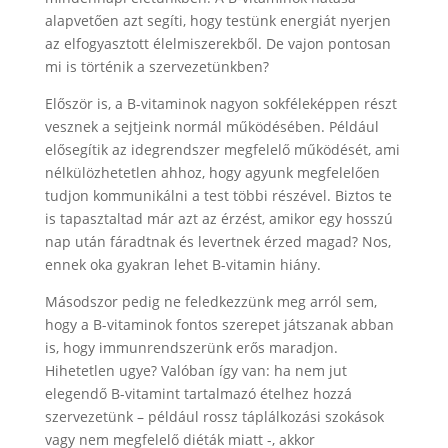
alapvetően azt segíti, hogy testünk energiát nyerjen
az elfogyasztott élelmiszerekből. De vajon pontosan
mi is történik a szervezetünkben?
Először is, a B-vitaminok nagyon sokféleképpen részt
vesznek a sejtjeink normál működésében. Például
elősegítik az idegrendszer megfelelő működését, ami
nélkülözhetetlen ahhoz, hogy agyunk megfelelően
tudjon kommunikálni a test többi részével. Biztos te
is tapasztaltad már azt az érzést, amikor egy hosszú
nap után fáradtnak és levertnek érzed magad? Nos,
ennek oka gyakran lehet B-vitamin hiány.
Másodszor pedig ne feledkezzünk meg arról sem,
hogy a B-vitaminok fontos szerepet játszanak abban
is, hogy immunrendszerünk erős maradjon.
Hihetetlen ugye? Valóban így van: ha nem jut
elegendő B-vitamint tartalmazó ételhez hozzá
szervezetünk – például rossz táplálkozási szokások
vagy nem megfelelő diéták miatt -, akkor