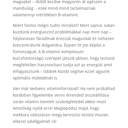
magvakat – diótól kezdve mogyorón át egészen a
manduláig -, ezek mind-mind tartalmaznak
valamennyi mértékben B-vitamint.
Miért fontos mégis tudni mindezt? Mert sajnos sokan
küzdünk energiaszint problémákkal nap mint nap –
folytonosan fáradtnak érezzük magunkat és nehezen
koncentrálunk dolgainkra. Éppen itt jön képbe a
fontosságuk: A B-vitamin komplexum
kulcsfontosságú szerepet játszik abban, hogy testünk
megfelelően hasznosítani tudja azt az energiát amit
elfogyasztunk – többek között segítve ezzel agyunk
optimális működését is.
Van már kedvenc vitaminforrásod? Ha nem próbáltad
korábban figyelembe venni étrended összeállítása
során vitamin beviteli szükségletedet akkor most
lehetőség nyílik erre! Meglepődsz majd, hogy
mekkora változáson megy keresztül tested miután
elkezel odafigyelnél rá!