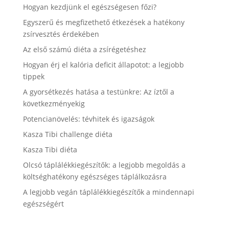
Hogyan kezdjünk el egészségesen főzi?
Egyszerű és megfizethető étkezések a hatékony
zsírvesztés érdekében
Az első számú diéta a zsírégetéshez
Hogyan érj el kalória deficit állapotot: a legjobb
tippek
A gyorsétkezés hatása a testünkre: Az íztől a
következményekig
Potencianövelés: tévhitek és igazságok
Kasza Tibi challenge diéta
Kasza Tibi diéta
Olcsó táplálékkiegészítők: a legjobb megoldás a
költséghatékony egészséges táplálkozásra
A legjobb vegán táplálékkiegészítők a mindennapi
egészségért