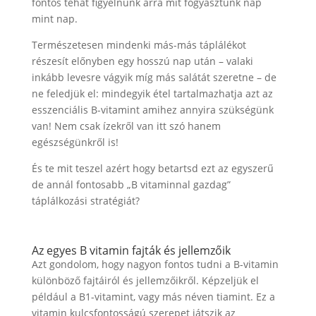
fontos tehát figyelnünk arra mit fogyasztunk nap
mint nap.
Természetesen mindenki más-más táplálékot
részesít előnyben egy hosszú nap után – valaki
inkább levesre vágyik míg más salátát szeretne – de
ne feledjük el: mindegyik étel tartalmazhatja azt az
esszenciális B-vitamint amihez annyira szükségünk
van! Nem csak ízekről van itt szó hanem
egészségünkről is!
És te mit teszel azért hogy betartsd ezt az egyszerű
de annál fontosabb „B vitaminnal gazdag”
táplálkozási stratégiát?
Az egyes B vitamin fajták és jellemzőik
Azt gondolom, hogy nagyon fontos tudni a B-vitamin
különböző fajtáiról és jellemzőikről. Képzeljük el
például a B1-vitamint, vagy más néven tiamint. Ez a
vitamin kulcsfontosságú szerepet játszik az