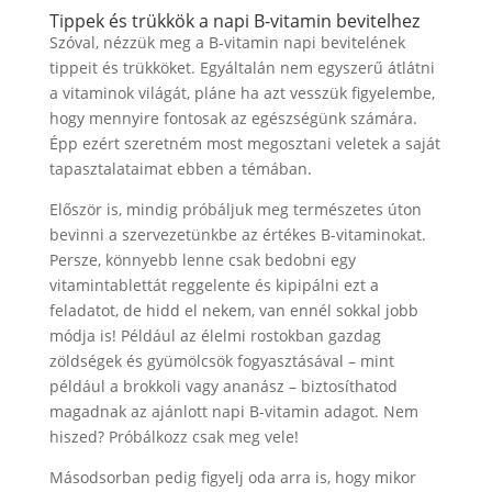
Tippek és trükkök a napi B-vitamin bevitelhez
Szóval, nézzük meg a B-vitamin napi bevitelének
tippeit és trükköket. Egyáltalán nem egyszerű átlátni
a vitaminok világát, pláne ha azt vesszük figyelembe,
hogy mennyire fontosak az egészségünk számára.
Épp ezért szeretném most megosztani veletek a saját
tapasztalataimat ebben a témában.
Először is, mindig próbáljuk meg természetes úton
bevinni a szervezetünkbe az értékes B-vitaminokat.
Persze, könnyebb lenne csak bedobni egy
vitamintablettát reggelente és kipipálni ezt a
feladatot, de hidd el nekem, van ennél sokkal jobb
módja is! Például az élelmi rostokban gazdag
zöldségek és gyümölcsök fogyasztásával – mint
például a brokkoli vagy ananász – biztosíthatod
magadnak az ajánlott napi B-vitamin adagot. Nem
hiszed? Próbálkozz csak meg vele!
Másodsorban pedig figyelj oda arra is, hogy mikor