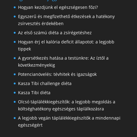
Hogyan kezdjünk el egészségesen főzi?
Egyszerű és megfizethető étkezések a hatékony
zsírvesztés érdekében
Az első számú diéta a zsírégetéshez
Hogyan érj el kalória deficit állapotot: a legjobb
tippek
A gyorsétkezés hatása a testünkre: Az íztől a
következményekig
Potencianövelés: tévhitek és igazságok
Kasza Tibi challenge diéta
Kasza Tibi diéta
Olcsó táplálékkiegészítők: a legjobb megoldás a
költséghatékony egészséges táplálkozásra
A legjobb vegán táplálékkiegészítők a mindennapi
egészségért