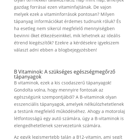
gazdag forrásai ezen vitaminfajtának. De vajon
melyek ezek a vitaminforrások pontosan? Milyen
tápanyag információkat érdemes tudnunk róluk? És
ha esetleg nem sikerül megfelelő mennyiségben
bevinni őket étkezéseinkkel, mik lehetnek az ideális
étrend kiegészítők? Ezekre a kérdésekre igyekszem
választ adni ebben a blogbejegyzésben!
B Vitaminok: A szükséges egészségmegőrző
tápanyagok
B vitaminok, ezek a kis csodaszerű tápanyagok!
Gondolta volna, hogy mennyire fontosak az
egészségünk szempontjából? A B-vitaminok olyan
esszenciális tápanyagok, amelyek nélkülözhetetlenek
a testünk megfelelő működéséhez. Ahogy a motorolaj
létfontosságú egy autó számára, úgy a B-vitaminok is
elengedhetetlenek szervezetünk számára.
Az egyik legismertebb talán a B12-vitamin, ami segít