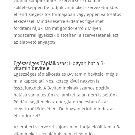
vitaminkomplexumok. Szerencsére ma már
sokféleképpen be tudjuk vinni őket szervezetünkbe:
étrend-kiegészítők formájában vagy éppen változatos
étkezéssel. Mindenesetre érdemes figyelmet
fordítani rájuk! Ön mit gondol erről? Milyen
módszerrel igyekszik biztosítani a szervezetének ezt
az alapvető anyagot?
Egészséges Táplálkozás: Hogyan hat a B-
vitamin bevitele
Egészséges táplálkozás és B-vitamin bevitele, mégis
mi a kapcsolat? Nos, kétség kívül nagyon is
összefüggnek. A B-vitaminoknak számos pozitív
hatása van a testünkre, amiket talán nem is sejtünk.
Például segítenek az energiatermelésben és az
idegek működésében. De hogyan érinti mindez az
étrendünket?
Az emberi szervezet sajnos nem tudja előállítani a B-
vitaminokat – legalábbis nem elegendő