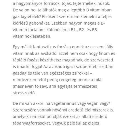
a hagyományos források: tojás, tejtermékek, húsok.
De vajon hol találhatók meg a legtöbb B vitaminban
gazdag ételek? Elsőként szeretném kiemelni a teljes
kiőrlésű gabonákat. Ezekben nagyon magas a B-
vitamin tartalom, különösen a B1-, B2- és B3-
vitaminok esetében.
Egy másik fantasztikus forrása ennek az esszenciális
vitaminnak az avokádó. Ezzel nem csak hogy finom és
tápláló fogást készíthetsz magadnak, de szervezeted
is imádni fogja! Az avokádó igazi szuperétel: rostban
gazdag és tele van egészséges zsírokkal –
mindezeken felül pedig rengeteg benne a folát
(másnéven folsav), ami egyfajta természetes
stresszoldó.
De mi van akkor, ha vegetariánus vagy vegán vagy?
Szerencsére vannak növényi eredetű élelmiszerek is,
amelyek remekül pótolják ezeket az állati eredetű
tápanyagforrásokat. Vegyük például az olajos