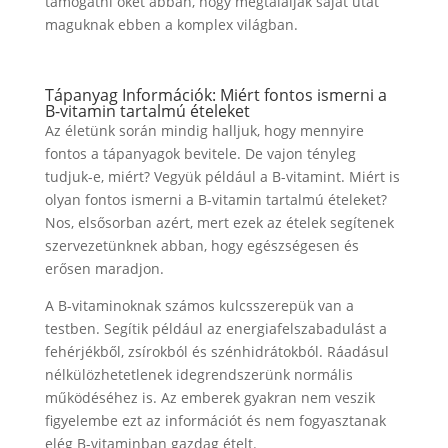
támogatni őket abban, hogy megtalálják saját utat
maguknak ebben a komplex világban.
Tápanyag Információk: Miért fontos ismerni a
B-vitamin tartalmú ételeket
Az életünk során mindig halljuk, hogy mennyire
fontos a tápanyagok bevitele. De vajon tényleg
tudjuk-e, miért? Vegyük például a B-vitamint. Miért is
olyan fontos ismerni a B-vitamin tartalmú ételeket?
Nos, elsősorban azért, mert ezek az ételek segítenek
szervezetünknek abban, hogy egészségesen és
erősen maradjon.
A B-vitaminoknak számos kulcsszerepük van a
testben. Segítik például az energiafelszabadulást a
fehérjékből, zsírokból és szénhidrátokból. Ráadásul
nélkülözhetetlenek idegrendszerünk normális
működéséhez is. Az emberek gyakran nem veszik
figyelembe ezt az információt és nem fogyasztanak
elég B-vitaminban gazdag ételt.