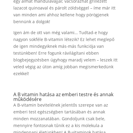
egy almát mandulavajjal; vacsorázhat grillezett
lazacot quinoaval és párolt zöldséggel – íme már itt
van minden ami ahhoz kellene hogy pörögjenek
bennünk a dolgok!
Igen ám de ott van még valami… Tudtad-e hogy
nagyon sokféle B-vitamin létezik? Ez lehet meglepő
de igen mindegyiknek más-más funkciója van
testünkben! Erre fogunk rávilágítani ebben
blogbejegyzésben úgyhogy maradj velem – leszek itt
veled végig az úton amíg jobban megismerkedünk
ezekkel!
A B vitamin hatása az emberi testre és annak
működésére
A B-vitamin bevitelének jelentős szerepe van az
emberi test egészségben tartásában és annak
minden mozzanatában. Gondoljunk csak bele,
mennyire fontosnak tűnik ez a kis molekula a
mindennapi életünkben! A B-vitaminok hatása