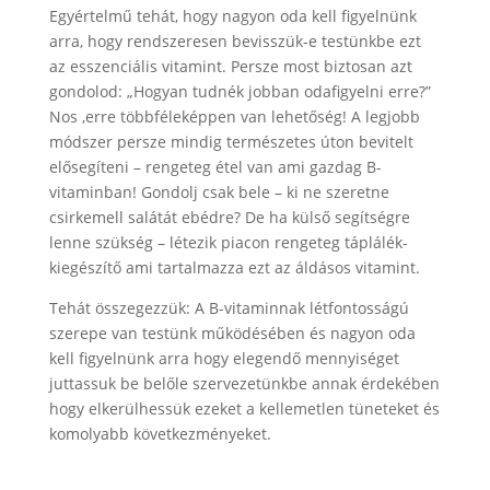
Egyértelmű tehát, hogy nagyon oda kell figyelnünk
arra, hogy rendszeresen bevisszük-e testünkbe ezt
az esszenciális vitamint. Persze most biztosan azt
gondolod: „Hogyan tudnék jobban odafigyelni erre?”
Nos ,erre többféleképpen van lehetőség! A legjobb
módszer persze mindig természetes úton bevitelt
elősegíteni – rengeteg étel van ami gazdag B-
vitaminban! Gondolj csak bele – ki ne szeretne
csirkemell salátát ebédre? De ha külső segítségre
lenne szükség – létezik piacon rengeteg táplálék-
kiegészítő ami tartalmazza ezt az áldásos vitamint.
Tehát összegezzük: A B-vitaminnak létfontosságú
szerepe van testünk működésében és nagyon oda
kell figyelnünk arra hogy elegendő mennyiséget
juttassuk be belőle szervezetünkbe annak érdekében
hogy elkerülhessük ezeket a kellemetlen tüneteket és
komolyabb következményeket.