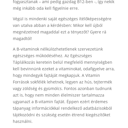
fogyasztanak – ami pedig gazdag B12-ben -, így nekik
még inkább oda kell figyelnie erre.
Végül is mindenki saját egészéges ítélőképességére
van utalva abban a kérdésben: Mikor kell újból
megnézetned magaddal ezt a tényezőt? Gyere rá
magadtól!
A B-vitaminok nélkülözhetetlenek szervezetünk
egészséges működéséhez. Az Egészséges
Táplálkozás keretein belül megfelelő mennyiségben
kell bevinnünk ezeket a vitaminokat, odafigyelve arra,
hogy mindegyik fajtáját megkapjuk. A Vitamin
Források sokfélék lehetnek, legyen az hús, tejtermék
vagy zöldség és gyümölcs. Fontos azonban tudnunk
azt is, hogy nem minden élelmiszer tartalmazza
ugyanazt a B-vitamin fajtát. Éppen ezért érdemes
tápanyag információkkal rendelkező adatbázisokból
tájékozódni és szükség esetén étrend kiegészítőket
használni.