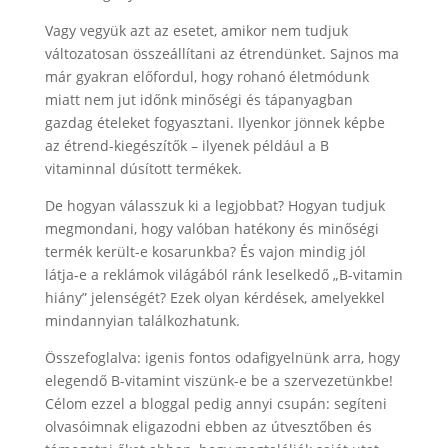
Vagy vegyük azt az esetet, amikor nem tudjuk
változatosan összeállítani az étrendünket. Sajnos ma
már gyakran előfordul, hogy rohanó életmódunk
miatt nem jut időnk minőségi és tápanyagban
gazdag ételeket fogyasztani. Ilyenkor jönnek képbe
az étrend-kiegészítők – ilyenek például a B
vitaminnal dúsított termékek.
De hogyan válasszuk ki a legjobbat? Hogyan tudjuk
megmondani, hogy valóban hatékony és minőségi
termék került-e kosarunkba? És vajon mindig jól
látja-e a reklámok világából ránk leselkedő „B-vitamin
hiány” jelenségét? Ezek olyan kérdések, amelyekkel
mindannyian találkozhatunk.
Összefoglalva: igenis fontos odafigyelnünk arra, hogy
elegendő B-vitamint viszünk-e be a szervezetünkbe!
Célom ezzel a bloggal pedig annyi csupán: segíteni
olvasóimnak eligazodni ebben az útvesztőben és