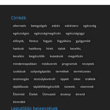
Címkék
alternatív
betegségek
edzés
edzésterv
egészség
egészséges
egészségmegőrzés
egészségügyi
előnyök,
fitnesz
fogyás
fogyókúra
gyógymód
hatások
hatékony
hírek
italok
kezelés,
kezelési
kiegészítők:
kutatások
megelőzés
mindennapokban
módszerek
programok
receptek
szokások
szépségápolás
termékek
természetes
testmozgás
testsúlykontroll:
tippek
titkai
trükkök
táplálkozás
táplálékkiegészítők
tünetek,
vitaminok
Életmód
Ételek
Útmutató
ásványi
étrend
étrendek
Legutóbbi bejegyzések