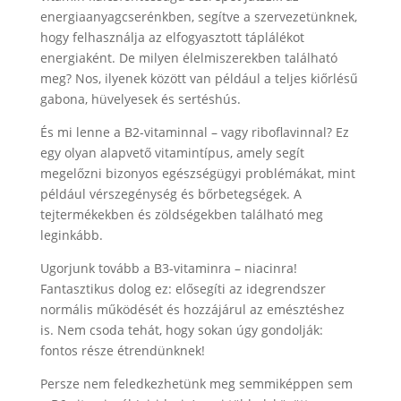
energiaanyagcserénkben, segítve a szervezetünknek,
hogy felhasználja az elfogyasztott táplálékot
energiaként. De milyen élelmiszerekben található
meg? Nos, ilyenek között van például a teljes kiőrlésű
gabona, hüvelyesek és sertéshús.
És mi lenne a B2-vitaminnal – vagy riboflavinnal? Ez
egy olyan alapvető vitamintípus, amely segít
megelőzni bizonyos egészségügyi problémákat, mint
például vérszegénység és bőrbetegségek. A
tejtermékekben és zöldségekben található meg
leginkább.
Ugorjunk tovább a B3-vitaminra – niacinra!
Fantasztikus dolog ez: elősegíti az idegrendszer
normális működését és hozzájárul az emésztéshez
is. Nem csoda tehát, hogy sokan úgy gondolják:
fontos része étrendünknek!
Persze nem feledkezhetünk meg semmiképpen sem