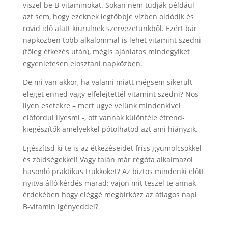
viszel be B-vitaminokat. Sokan nem tudják például
azt sem, hogy ezeknek legtöbbje vízben oldódik és
rövid idő alatt kiürülnek szervezetünkből. Ezért bár
napközben több alkalommal is lehet vitamint szedni
(főleg étkezés után), mégis ajánlatos mindegyiket
egyenletesen elosztani napközben.
De mi van akkor, ha valami miatt mégsem sikerült
eleget enned vagy elfelejtettél vitamint szedni? Nos
ilyen esetekre – mert ugye velünk mindenkivel
előfordul ilyesmi -, ott vannak különféle étrend-
kiegészítők amelyekkel pótolhatod azt ami hiányzik.
Egészítsd ki te is az étkezéseidet friss gyümölcsökkel
és zöldségekkel! Vagy talán már régóta alkalmazol
hasonló praktikus trükköket? Az biztos mindenki előtt
nyitva álló kérdés marad: vajon mit teszel te annak
érdekében hogy eléggé megbirkózz az átlagos napi
B-vitamin igényeddel?