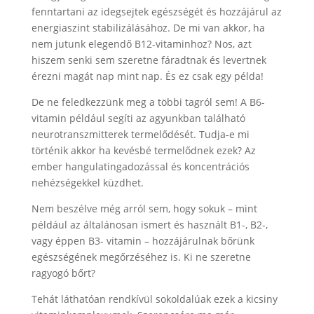
fenntartani az idegsejtek egészségét és hozzájárul az
energiaszint stabilizálásához. De mi van akkor, ha
nem jutunk elegendő B12-vitaminhoz? Nos, azt
hiszem senki sem szeretne fáradtnak és levertnek
érezni magát nap mint nap. És ez csak egy példa!
De ne feledkezzünk meg a többi tagról sem! A B6-
vitamin például segíti az agyunkban található
neurotranszmitterek termelődését. Tudja-e mi
történik akkor ha kevésbé termelődnek ezek? Az
ember hangulatingadozással és koncentrációs
nehézségekkel küzdhet.
Nem beszélve még arról sem, hogy sokuk – mint
például az általánosan ismert és használt B1-, B2-,
vagy éppen B3- vitamin – hozzájárulnak bőrünk
egészségének megőrzéséhez is. Ki ne szeretne
ragyogó bőrt?
Tehát láthatóan rendkívül sokoldalúak ezek a kicsiny