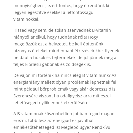
mennyiségben -, ezért fontos, hogy étrendünk ki
legyen egészítve ezekkel a létfontosságú
vitaminokkal.
Hiszed vagy sem, de sokan szenvednek B-vitamin
hiánytól anélkül, hogy tudnának róla! Hogy
megelőzzük ezt a helyzetet, be kell építenünk
bizonyos ételeket mindennapi étkezéseinkbe. Ilyenek
például a húsok és tejtermékek, de jól jönnek még a
teljes kiőrlésű gabonák és zöldségek is.
De vajon mi történik ha nincs elég B-vitaminunk? Az
energiahiány mellett olyan problémák léphetnek fel
mint például bőrproblémák vagy akár depresszió is.
Szerencsére viszont ha odafigyelsz arra mit eszel,
lehetőséged nyílik ennek elkerülésére!
A B-vitaminnak köszönhetően jobban fogod magad
érezni: több lesz az energiád és javulhat
emlékezőtehetséged is! Meglepő ugye? Rendkívül