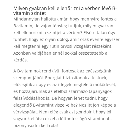
Milyen gyakran kell ellenőrizni a vérben lévő B-
vitamin szintet
Mindannyian hallottuk már, hogy mennyire fontos a
B-vitamin, de vajon tényleg tudjuk, milyen gyakran
kell ellenőrizni a szintjét a vérben? Elsőre talán úgy
tűnhet, hogy ez olyan dolog, amit csak évente egyszer
kell megtenni egy rutin orvosi vizsgálat részeként.
Azonban valójában ennél sokkal összetettebb a
kérdés.
A B-vitaminok rendkívül fontosak az egészségünk
szempontjából. Energiát biztosítanak a testnek,
elősegítik az agy és az idegek megfelelő működését,
és hozzájárulnak az ételből származó tápanyagok
felszívódásához is. De hogyan lehet tudni, hogy
elegendő B-vitamint viszel-e be? Nos itt jön képbe a
vérvizsgálat. Nem elég csak azt gondolni, hogy jól
vagyunk ellátva ezzel a létfontosságú vitaminnal –
bizonyosodni kell róla!