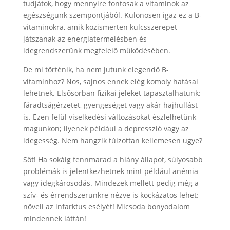
tudjátok, hogy mennyire fontosak a vitaminok az
egészségünk szempontjából. Különösen igaz ez a B-
vitaminokra, amik közismerten kulcsszerepet
játszanak az energiatermelésben és
idegrendszerünk megfelelő működésében.
De mi történik, ha nem jutunk elegendő B-
vitaminhoz? Nos, sajnos ennek elég komoly hatásai
lehetnek. Elsősorban fizikai jeleket tapasztalhatunk:
fáradtságérzetet, gyengeséget vagy akár hajhullást
is. Ezen felül viselkedési változásokat észlelhetünk
magunkon; ilyenek például a depresszió vagy az
idegesség. Nem hangzik túlzottan kellemesen ugye?
Sőt! Ha sokáig fennmarad a hiány állapot, súlyosabb
problémák is jelentkezhetnek mint például anémia
vagy idegkárosodás. Mindezek mellett pedig még a
szív- és érrendszerünkre nézve is kockázatos lehet:
növeli az infarktus esélyét! Micsoda bonyodalom
mindennek láttán!