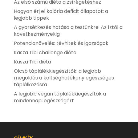
Az első számú diéta a zsírégetéshez
Hogyan érj el kalória deficit állapotot: a
legjobb tippek
A gyorsétkezés hatása a testünkre: Az íztől a
következményekig
Potencianövelés: tévhitek és igazságok
Kasza Tibi challenge diéta
Kasza Tibi diéta
Olcsó táplálékkiegészítők: a legjobb
megoldás a költséghatékony egészséges
táplálkozásra
A legjobb vegán táplálékkiegészítők a
mindennapi egészségért