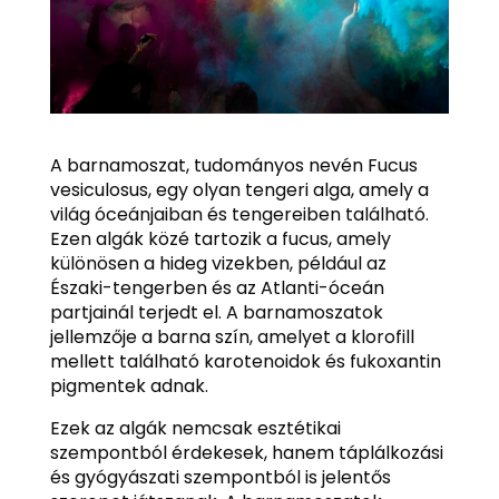
A barnamoszat, tudományos nevén Fucus
vesiculosus, egy olyan tengeri alga, amely a
világ óceánjaiban és tengereiben található.
Ezen algák közé tartozik a fucus, amely
különösen a hideg vizekben, például az
Északi-tengerben és az Atlanti-óceán
partjainál terjedt el. A barnamoszatok
jellemzője a barna szín, amelyet a klorofill
mellett található karotenoidok és fukoxantin
pigmentek adnak.
Ezek az algák nemcsak esztétikai
szempontból érdekesek, hanem táplálkozási
és gyógyászati szempontból is jelentős