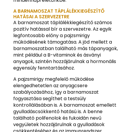
mindennapi életünkbe.
A BARNAMOSZAT TÁPLÁLÉKKIEGÉSZÍTŐ
HATÁSAI A SZERVEZETRE
A barnamoszat táplálékkiegészítő számos
pozitív hatással bír a szervezetre. Az egyik
legfontosabb előny a pajzsmirigy
működésének támogatása. A jód mellett a
barnamoszatban található más tápanyagok,
mint például a B-vitaminok és ásványi
anyagok, szintén hozzájárulnak a hormonális
egyensúly fenntartásához.
A pajzsmirigy megfelelő működése
elengedhetetlen az anyagcsere
szabályozásához, így a barnamoszat
fogyasztása segíthet a testsúly
kontrollálásában is. A barnamoszat emellett
gyulladáscsökkentő hatású is. A benne
található polifenolok és fukoidán nevű
vegyületek hozzájárulnak a gyulladások
csökkentéséhez és az immunrendszer