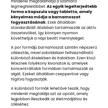
mindenki megtalálhatja a számára
legmegfelelőbbet.
Az egyik legelterjedtebb
forma a kapszula vagy tabletta, amely
kényelmes módja a barnamoszat
fogyasztásának.
Ezek általában
standardizált dózisban tartalmazzák az aktív
összetevőket, így könnyen nyomon
követhetjük a napi bevitt mennyiséget.
A por formájú barnamoszat szintén népszerű
választás, mivel sokoldalúan felhasználható
különböző ételekben és italokban. Ezen kívül
léteznek folyékony kivonatok is, amelyek
koncentráltabb formában tartalmazzák az
algát. Ezeket általában cseppentve vagy
hígítva fogyasztják.
A különböző formák lehetővé teszik, hogy
mindenki megtalálja azt az opciót, amely
legjobban illeszkedik az életmódjához és
ízléséhez.