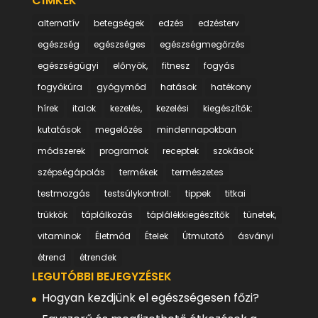
CÍMKÉK
alternatív
betegségek
edzés
edzésterv
egészség
egészséges
egészségmegőrzés
egészségügyi
előnyök,
fitnesz
fogyás
fogyókúra
gyógymód
hatások
hatékony
hírek
italok
kezelés,
kezelési
kiegészítők:
kutatások
megelőzés
mindennapokban
módszerek
programok
receptek
szokások
szépségápolás
termékek
természetes
testmozgás
testsúlykontroll:
tippek
titkai
trükkök
táplálkozás
táplálékkiegészítők
tünetek,
vitaminok
Életmód
Ételek
Útmutató
ásványi
étrend
étrendek
LEGUTÓBBI BEJEGYZÉSEK
Hogyan kezdjünk el egészségesen főzi?