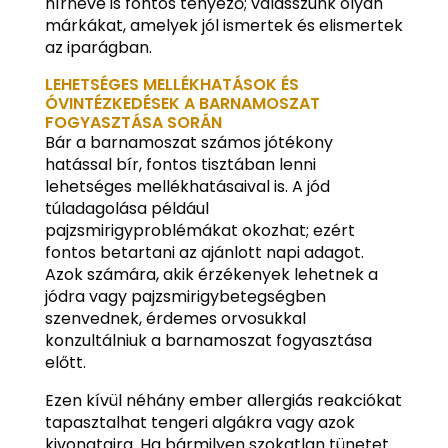
hírneve is fontos tényező; válasszunk olyan
márkákat, amelyek jól ismertek és elismertek
az iparágban.
LEHETSÉGES MELLÉKHATÁSOK ÉS
ÓVINTÉZKEDÉSEK A BARNAMOSZAT
FOGYASZTÁSA SORÁN
Bár a barnamoszat számos jótékony
hatással bír, fontos tisztában lenni
lehetséges mellékhatásaival is. A jód
túladagolása például
pajzsmirigyproblémákat okozhat; ezért
fontos betartani az ajánlott napi adagot.
Azok számára, akik érzékenyek lehetnek a
jódra vagy pajzsmirigybetegségben
szenvednek, érdemes orvosukkal
konzultálniuk a barnamoszat fogyasztása
előtt.
Ezen kívül néhány ember allergiás reakciókat
tapasztalhat tengeri algákra vagy azok
kivonataira. Ha bármilyen szokatlan tünetet