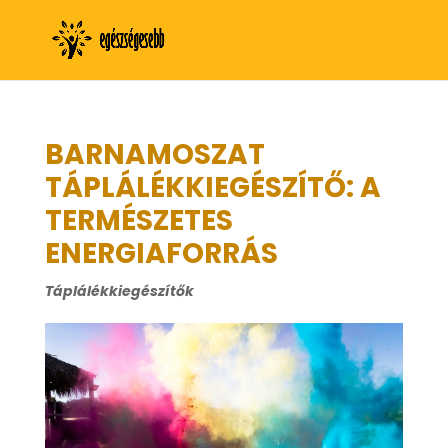
BARNAMOSZAT
TÁPLÁLÉKKIEGÉSZÍTŐ: A
TERMÉSZETES
ENERGIAFORRÁS
Táplálékkiegészítők