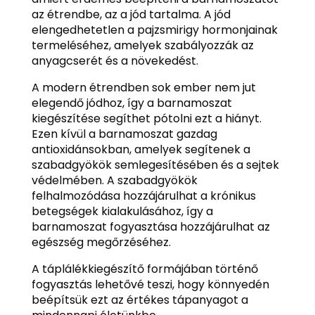
az étrendbe, az a jód tartalma. A jód
elengedhetetlen a pajzsmirigy hormonjainak
termeléséhez, amelyek szabályozzák az
anyagcserét és a növekedést.
A modern étrendben sok ember nem jut
elegendő jódhoz, így a barnamoszat
kiegészítése segíthet pótolni ezt a hiányt.
Ezen kívül a barnamoszat gazdag
antioxidánsokban, amelyek segítenek a
szabadgyökök semlegesítésében és a sejtek
védelmében. A szabadgyökök
felhalmozódása hozzájárulhat a krónikus
betegségek kialakulásához, így a
barnamoszat fogyasztása hozzájárulhat az
egészség megőrzéséhez.
A táplálékkiegészítő formájában történő
fogyasztás lehetővé teszi, hogy könnyedén
beépítsük ezt az értékes tápanyagot a