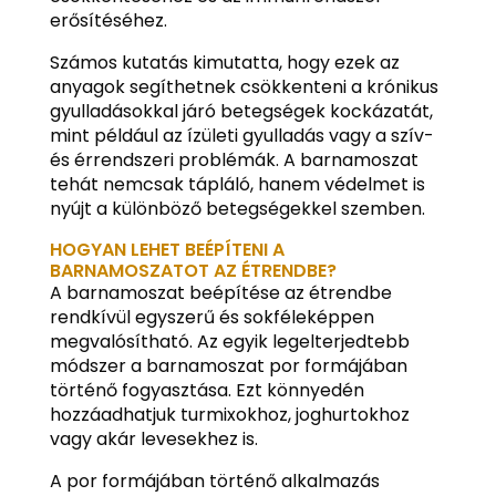
erősítéséhez.
Számos kutatás kimutatta, hogy ezek az
anyagok segíthetnek csökkenteni a krónikus
gyulladásokkal járó betegségek kockázatát,
mint például az ízületi gyulladás vagy a szív-
és érrendszeri problémák. A barnamoszat
tehát nemcsak tápláló, hanem védelmet is
nyújt a különböző betegségekkel szemben.
HOGYAN LEHET BEÉPÍTENI A
BARNAMOSZATOT AZ ÉTRENDBE?
A barnamoszat beépítése az étrendbe
rendkívül egyszerű és sokféleképpen
megvalósítható. Az egyik legelterjedtebb
módszer a barnamoszat por formájában
történő fogyasztása. Ezt könnyedén
hozzáadhatjuk turmixokhoz, joghurtokhoz
vagy akár levesekhez is.
A por formájában történő alkalmazás