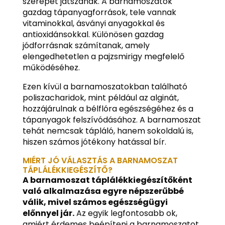
szerepet játszanak. A barnamoszatok
gazdag tápanyagforrások, tele vannak
vitaminokkal, ásványi anyagokkal és
antioxidánsokkal. Különösen gazdag
jódforrásnak számítanak, amely
elengedhetetlen a pajzsmirigy megfelelő
működéséhez.
Ezen kívül a barnamoszatokban található
poliszacharidok, mint például az alginát,
hozzájárulnak a bélflóra egészségéhez és a
tápanyagok felszívódásához. A barnamoszat
tehát nemcsak tápláló, hanem sokoldalú is,
hiszen számos jótékony hatással bír.
MIÉRT JÓ VÁLASZTÁS A BARNAMOSZAT
TÁPLÁLÉKKIEGÉSZÍTŐ?
A barnamoszat táplálékkiegészítőként
való alkalmazása egyre népszerűbbé
válik, mivel számos egészségügyi
előnnyel jár.
Az egyik legfontosabb ok,
amiért érdemes beépíteni a barnamoszatot