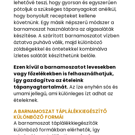
lehetővé teszi, hogy gyorsan és egyszerűen
pótoljuk a szükséges tápanyagokat anélkül,
hogy bonyolult recepteket kellene
követnünk. Egy másik népszerű módszer a
barnamoszat használatára az algasaláták
készítése. A szárított barnamoszatot vízben
áztatva puhává válik, majd különböző
zöldségekkel és öntetekkel kombinálva
ízletes salátát készíthetünk belőle.
Ezen kívül a barnamoszatot levesekben
vagy főzelékekben is felhasználhatjuk,
így gazdagítva az ételeink
tápanyagtartalmát.
Az íze enyhén sós és
umami jellegű, ami különleges ízt adhat az
ételeknek.
A BARNAMOSZAT TÁPLÁLÉKKIEGÉSZÍTŐ
KÜLÖNBÖZŐ FORMÁI
A barnamoszat táplálékkiegészítők
különböző formákban elérhetők, így