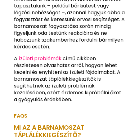
tapasztalunk – például bőrkiütést vagy
légzési nehézséget –, azonnal hagyjuk abba a
fogyasztást és keressünk orvosi segítséget. A
barnamoszat fogyasztása során mindig
figyeljünk oda testünk reakcióira és ne
habozzunk szakemberhez fordulni bármilyen
kérdés esetén.
A
ízületi problémák
című cikkben
részletesen olvashatsz arról, hogyan lehet
kezelni és enyhíteni az ízületi fájdalmakat. A
barnamoszat táplálékkiegészítők is
segíthetnek az ízületi problémák
kezelésében, ezért érdemes kipróbálni őket
a gyógyulás érdekében.
FAQS
MI AZ A BARNAMOSZAT
TÁPLÁLÉKKIEGÉSZÍTŐ?