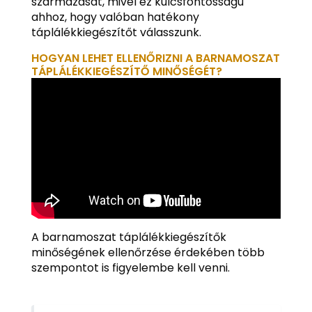
származását, mivel ez kulcsfontosságú
ahhoz, hogy valóban hatékony
táplálékkiegészítőt válasszunk.
HOGYAN LEHET ELLENŐRIZNI A BARNAMOSZAT
TÁPLÁLÉKKIEGÉSZÍTŐ MINŐSÉGÉT?
A barnamoszat táplálékkiegészítők
minőségének ellenőrzése érdekében több
szempontot is figyelembe kell venni.