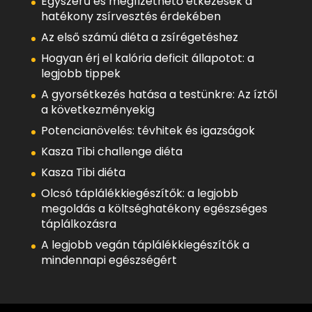
Egyszerű és megfizethető étkezések a
hatékony zsírvesztés érdekében
Az első számú diéta a zsírégetéshez
Hogyan érj el kalória deficit állapotot: a
legjobb tippek
A gyorsétkezés hatása a testünkre: Az íztől
a következményekig
Potencianövelés: tévhitek és igazságok
Kasza Tibi challenge diéta
Kasza Tibi diéta
Olcsó táplálékkiegészítők: a legjobb
megoldás a költséghatékony egészséges
táplálkozásra
A legjobb vegán táplálékkiegészítők a
mindennapi egészségért