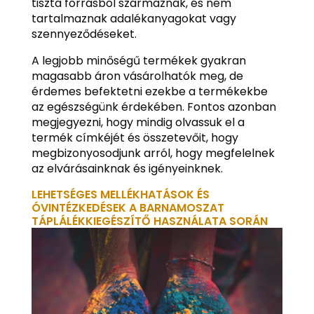
tiszta forrásból származnak, és nem
tartalmaznak adalékanyagokat vagy
szennyeződéseket.
A legjobb minőségű termékek gyakran
magasabb áron vásárolhatók meg, de
érdemes befektetni ezekbe a termékekbe
az egészségünk érdekében. Fontos azonban
megjegyezni, hogy mindig olvassuk el a
termék címkéjét és összetevőit, hogy
megbizonyosodjunk arról, hogy megfelelnek
az elvárásainknak és igényeinknek.
LEHETSÉGES MELLÉKHATÁSOK ÉS
ÓVINTÉZKEDÉSEK A BARNAMOSZAT
TÁPLÁLÉKKIEGÉSZÍTŐ HASZNÁLATA SORÁN