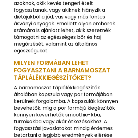
azoknak, akik kevés tengeri ételt
fogyasztanak, vagy akiknek hiányzik a
diétájukból a jód, vas vagy más fontos
ásványi anyagok. Emellett olyan emberek
számára is ajánlott lehet, akik szeretnék
támogatni az egészséges bőr és haj
megőrzését, valamint az általános
egészségüket.
MILYEN FORMÁBAN LEHET
FOGYASZTANI A BARNAMOSZAT
TÁPLÁLÉKKIEGÉSZÍTŐKET?
A barnamoszat táplálékkiegészítők
általában kapszula vagy por formájában
kerülnek forgalomba. A kapszulák könnyen
bevehetők, míg a por formájú kiegészítők
könnyen keverhetők smoothie-kba,
turmixokba vagy akár étkezésekhez. A
fogyasztási javaslatokat mindig érdemes
betartani a legjobb eredmények elérése