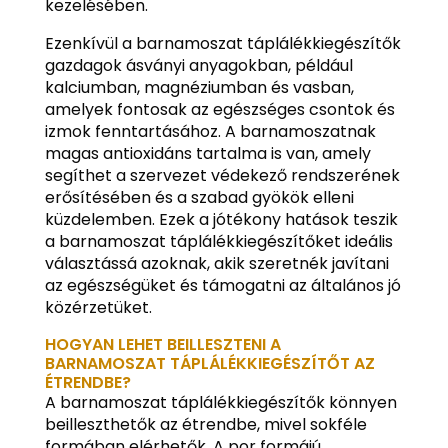
kezelésében.
Ezenkívül a barnamoszat táplálékkiegészítők
gazdagok ásványi anyagokban, például
kalciumban, magnéziumban és vasban,
amelyek fontosak az egészséges csontok és
izmok fenntartásához. A barnamoszatnak
magas antioxidáns tartalma is van, amely
segíthet a szervezet védekező rendszerének
erősítésében és a szabad gyökök elleni
küzdelemben. Ezek a jótékony hatások teszik
a barnamoszat táplálékkiegészítőket ideális
választássá azoknak, akik szeretnék javítani
az egészségüket és támogatni az általános jó
közérzetüket.
HOGYAN LEHET BEILLESZTENI A
BARNAMOSZAT TÁPLÁLÉKKIEGÉSZÍTŐT AZ
ÉTRENDBE?
A barnamoszat táplálékkiegészítők könnyen
beilleszthetők az étrendbe, mivel sokféle
formában elérhetők. A por formájú