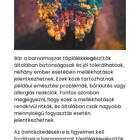
Bár a barnamoszat táplálékkiegészítők
általában biztonságosak és jól tolerálhatóak,
néhány ember esetében mellékhatások
jelentkezhetnek. Ezek közé tartozhatnak
például emésztési problémák, bőrkiütés vagy
allergiás reakciók. Fontos azonban
megjegyezni, hogy ezek a mellékhatások
rendkívül ritkák, és általában csak nagyobb
mennyiségű fogyasztás esetén
jelentkezhetnek.
Az óvintézkedésekre is figyelmet kell
fordítani a barnamoszat táplálékkiegészítők