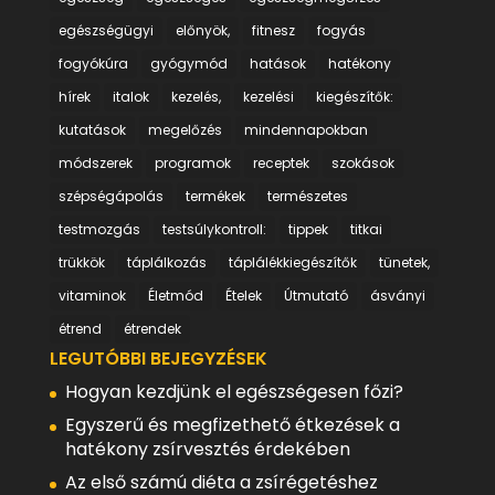
egészségügyi
előnyök,
fitnesz
fogyás
fogyókúra
gyógymód
hatások
hatékony
hírek
italok
kezelés,
kezelési
kiegészítők:
kutatások
megelőzés
mindennapokban
módszerek
programok
receptek
szokások
szépségápolás
termékek
természetes
testmozgás
testsúlykontroll:
tippek
titkai
trükkök
táplálkozás
táplálékkiegészítők
tünetek,
vitaminok
Életmód
Ételek
Útmutató
ásványi
étrend
étrendek
LEGUTÓBBI BEJEGYZÉSEK
Hogyan kezdjünk el egészségesen főzi?
Egyszerű és megfizethető étkezések a
hatékony zsírvesztés érdekében
Az első számú diéta a zsírégetéshez