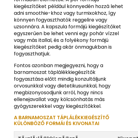
kiegészítőket például könnyedén hozzá lehet
adni smoothie-khoz vagy turmixokhoz, így
könnyen fogyaszthatók reggelire vagy
uzsonnára. A kapszula formájú kiegészítőket
egyszerűen be lehet venni egy pohár vízzel
vagy más itallal, és a folyékony formájú
kiegészítőket pedig akár önmagukban is
fogyaszthatjuk.
Fontos azonban megjegyezni, hogy a
barnamoszat táplálékkiegészítők
fogyasztása előtt mindig konzultáljunk
orvosunkkal vagy dietetikusunkkal, hogy
megbizonyosodjunk arról, hogy nincs
ellenejavallat vagy kölcsönhatás más
gyógyszerekkel vagy kiegészítőkkel.
A BARNAMOSZAT TÁPLÁLÉKKIEGÉSZÍTŐ
KÜLÖNBÖZŐ FORMÁI ÉS KIVONATAI