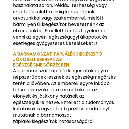
használata során. Például terhesség vagy
szoptatás alatt mindig konzultáljunk
orvosunkkal vagy szakemberrel, mielőtt
bármilyen új kiegészítőt bevezetnénk az
étrendünkbe. Emellett fontos figyelembe
venni az egyéni egészségügyi állapotot és
esetleges gyógyszeres kezeléseket is.
A BARNAMOSZAT TÁPLÁLÉKKIEGÉSZÍTŐ
JÖVŐBELI SZEREPE AZ
EGÉSZSÉGMEGŐRZÉSBEN
A barnamoszat táplálékkiegészítők egyre
népszerűbbek lesznek az egészségmegőrzés
terén a jövőben. Az emberek egyre inkább
felismerik ezeknek a termékeknek az
előnyeit és jótékony hatásait az
egészségükre nézve. Emellett a tudományos
kutatások is egyre több pozitív eredményt
mutatnak a barnamoszat
táplálékkiegészítők hatásosságáról.