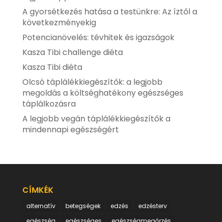
A gyorsétkezés hatása a testünkre: Az íztől a
következményekig
Potencianövelés: tévhitek és igazságok
Kasza Tibi challenge diéta
Kasza Tibi diéta
Olcsó táplálékkiegészítők: a legjobb
megoldás a költséghatékony egészséges
táplálkozásra
A legjobb vegán táplálékkiegészítők a
mindennapi egészségért
CÍMKÉK
alternatív
betegségek
edzés
edzésterv
egészség
egészséges
egészségmegőrzés