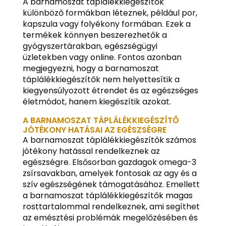
A barnamoszat táplálékkiegészítők
különböző formákban léteznek, például por,
kapszula vagy folyékony formában. Ezek a
termékek könnyen beszerezhetők a
gyógyszertárakban, egészségügyi
üzletekben vagy online. Fontos azonban
megjegyezni, hogy a barnamoszat
táplálékkiegészítők nem helyettesítik a
kiegyensúlyozott étrendet és az egészséges
életmódot, hanem kiegészítik azokat.
A BARNAMOSZAT TÁPLÁLÉKKIEGÉSZÍTŐ
JÓTÉKONY HATÁSAI AZ EGÉSZSÉGRE
A barnamoszat táplálékkiegészítők számos
jótékony hatással rendelkeznek az
egészségre. Elsősorban gazdagok omega-3
zsírsavakban, amelyek fontosak az agy és a
szív egészségének támogatásához. Emellett
a barnamoszat táplálékkiegészítők magas
rosttartalommal rendelkeznek, ami segíthet
az emésztési problémák megelőzésében és